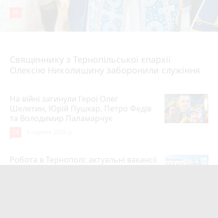
36
5 серпня 2026 р.
Священнику з Тернопільської єпархії
Олексію Николишину заборонили служіння
На війні загинули Герої Олег
Шелетин, Юрій Пушкар, Петро Федів
та Володимир Паламарчук
24
5 серпня 2026 р.
Робота в Тернополі: актуальні вакансії
тижня (оновлено 5 серпня)
20
5 серпня 2026 р.
Підтвердили загибель уродженця