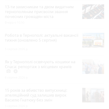
13-ти захисникам та двом видатним
тернополянам присвоїли звання
почесних громадян міста
Вчора о 10:50
Робота в Тернополі: актуальні вакансії
тижня (оновлено 5 серпня)
5 серпня 2026 р.
Як у Тернополі освячують кошики на
Спаса: репортаж з місцевих храмів
photo_camera
play_circle_filled
6 серпня 2026 р.
15 років за вбивство випускниці:
апеляційний суд залишив вирок
Василю Гнатюку без змін
5 серпня 2026 р.