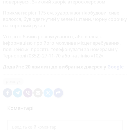
повернувся. Зниклий хворіє атеросклерозом.
Прикмети: ріст 175 см, худорлявої тілобудови, сиве
волосся, був одягнутий у зелені штани, чорну сорочку
на короткий рукав.
Усіх, хто бачив розшукуваного, або володіє
інформацією про його можливе місцеперебування,
поліцейські просять телефонувати за номерами у
Тернополі (0352)-27-11-70 або на лінію «102».
Додайте 20 хвилин до вибраних джерел у
Google
розшук
Коментарі