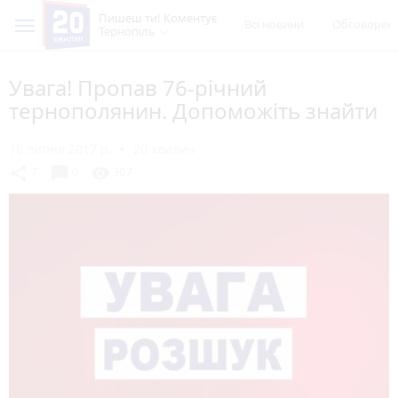
Пишеш ти! Коментує
Всі новини
Обговорен
Тернопіль
Увага! Пропав 76-річний
тернополянин. Допоможіть знайти
18 липня 2017 р.
20 хвилин
chat_bubble
share
visibility
7
0
307