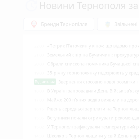
Новини Тернополя за
Бренди Тернопілля
Звільнені
«Петрик П’яточкин у кіно»: що відомо про
22:00
Земельний спір на Бучаччині: прокуратур
21:00
Обрали єпископа-помічника Бучацької єпа
20:00
35-річну тернополянку підозрюють у крад
19:00
Від читача
Звернення стосовно нової розмітки і
В Україні запровадили День Військ зв'язк
18:00
Майже 200 п'яних водіїв виявили на доро
17:00
Рівень середньої зарплати на Тернопільщ
16:15
Вступники почали отримувати рекомендаці
15:35
У Тернополі зафіксували температурний 
15:02
Школяр з Тернопільщини у свій День на
14:30