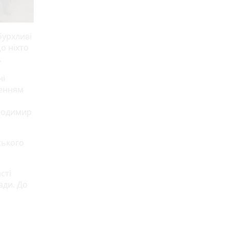
бурхливі
о ніхто
.
ні
ченням
лодимир
ського
сті
ади. До