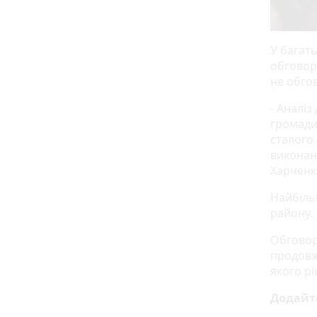
У багат
обговор
не обгов
- Аналіз
громади
сталого
виконан
Харченк
Найбіль
району.
Обговор
продовжи
якого р
Додайт