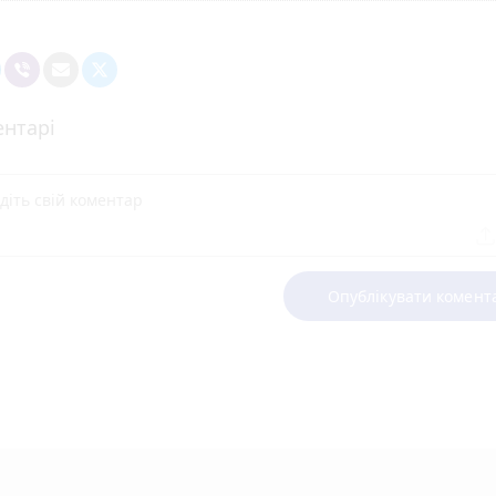
нтарі
Опублікувати комент