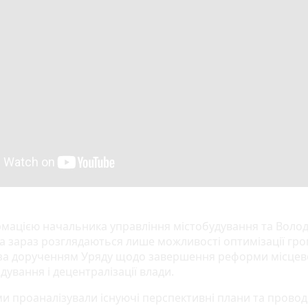
рмацією начальника управління містобудування та Воло
а зараз розглядаються лише можливості оптимізації гро
 за дорученням Уряду щодо завершення реформи місцев
дування і децентралізації влади.
 ми проаналізували існуючі перспективні плани та прово