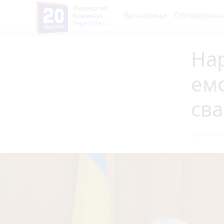
Пишеш ти!
Всі новини
Обговоренн
Коментує
Тернопіль
Нар
емо
сва
28 листоп