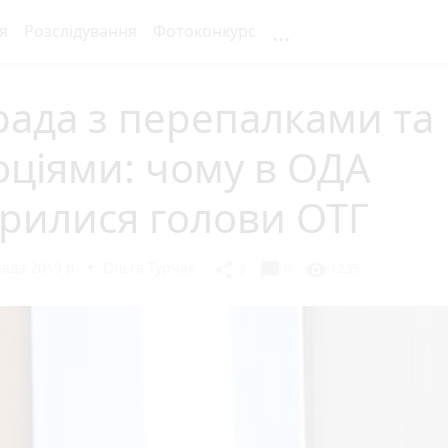
...
я
Розслідування
Фотоконкурс
ада з перепалками та
ціями: чому в ОДА
рилися голови ОТГ
ада 2019 р.
Ольга Турчак
chat_bubble
share
visibility
3
0
1235