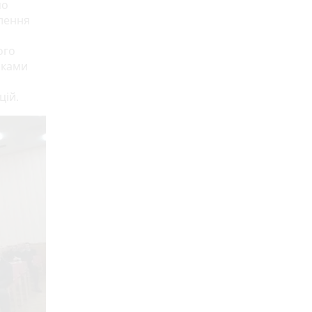
мо
плення
ого
иками
цій.