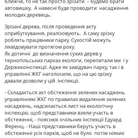
ближче, то не так просто зрізати – будемо брати
автовишку. А навесні буде проводити насадження
молодих деревець.
Зрізані дерева, після проведення акту
оприбуткування, реалізовують. А саму зрізку
роблять працівники парку. Сухостій можуть
ліквідовувати протягом року.
Як дотичні до визначення сухих дерев у
тернопільських парках екологи, перепитали ми і у
Держекоінспекції. Адже як завідувач парку, так і в
управлінні ЖКГ наголосили, що на цю зрізку
давали дозволи у цій інспекції.
- Складається акт обстеження зелених насаджень
управлінням ЖКГ по правилах видалення зелених
насаджень, надсилається лист на екологічну
інспекцію, щоб представники взяли участь в
обстеженні, - пояснює очільник інспекції Едуард
Ференц. - Наші представники беруть участь в
обстеженні усіх парків, щоб не було потім ніяких