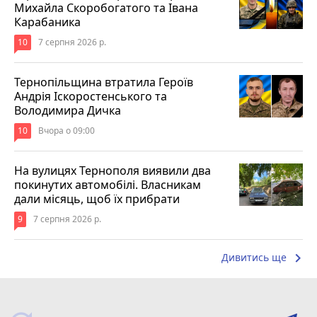
Михайла Скоробогатого та Івана
Карабаника
10
7 серпня 2026 р.
Тернопільщина втратила Героїв
Андрія Іскоростенського та
Володимира Дичка
10
Вчора о 09:00
На вулицях Тернополя виявили два
покинутих автомобілі. Власникам
дали місяць, щоб їх прибрати
9
7 серпня 2026 р.
keyboard_arrow_right
Дивитись ще