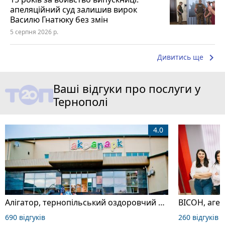
апеляційний суд залишив вирок
Василю Гнатюку без змін
5 серпня 2026 р.
keyboard_arrow_right
Дивитись ще
Ваші відгуки про послуги у
Тернополі
4.0
Алігатор, тернопільський оздоровчий комплекс
ВІСОН, аген
690 відгуків
260 відгуків