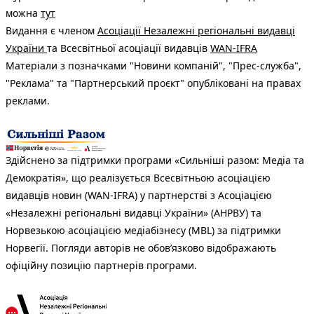
можна
тут
Видання є членом
Асоціації Незалежні регіональні видавці
України
та Всесвітньої асоціації видавців
WAN-IFRA
Матеріали з позначками "Новини компаній", "Прес-служба",
"Реклама" та "Партнерський проєкт" опубліковані на правах
реклами.
Здійснено за підтримки програми «Сильніші разом: Медіа та
Демократія», що реалізується Всесвітньою асоціацією
видавців новин (WAN-IFRA) у партнерстві з Асоціацією
«Незалежні регіональні видавці України» (АНРВУ) та
Норвезькою асоціацією медіабізнесу (MBL) за підтримки
Норвегії. Погляди авторів не обов’язково відображають
офіційну позицію партнерів програми.