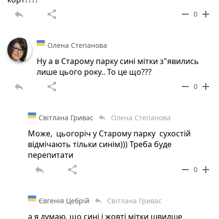
reply
share
remove
add
0
Олена Степанова
Ну а в Старому парку сині мітки з"явились
лише цього року.. То це що???
reply
share
remove
add
0
Світлана Гривас
Олена Степанова
reply
Може, цьогоріч у Старому парку сухостій
відмічають тільки синім))) Треба буде
перепитати
reply
share
remove
add
0
Євгенія Цебрій
Світлана Гривас
reply
а я думаю, що сині і жовті мітки швидше