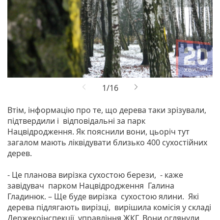
Втім, інформацію про те, що дерева таки зрізували,
підтвердили і відповідальні за парк
Нацвідродження. Як пояснили вони, цьоріч тут
загалом мають ліквідувати близько 400 сухостійних
дерев.
- Це планова вирізка сухостою берези, - каже
завідувач парком Нацвідродження Галина
Гладинюк. – Ще буде вирізка сухостою ялини. Які
дерева підлягають вирізці, вирішила комісія у складі
Держекоінспекції, управління ЖКГ. Вони оглянули