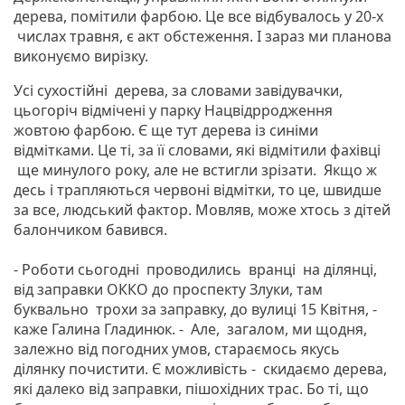
дерева, помітили фарбою. Це все відбувалось у 20-х
числах травня, є акт обстеження. І зараз ми планова
виконуємо вирізку.
Усі сухостійні дерева, за словами завідувачки,
цьогоріч відмічені у парку Нацвідрродження
жовтою фарбою. Є ще тут дерева із синіми
відмітками. Це ті, за її словами, які відмітили фахівці
ще минулого року, але не встигли зрізати. Якщо ж
десь і трапляються червоні відмітки, то це, швидше
за все, людський фактор. Мовляв, може хтось з дітей
балончиком бавився.
- Роботи сьогодні проводились вранці на ділянці,
від заправки ОККО до проспекту Злуки, там
буквально трохи за заправку, до вулиці 15 Квітня, -
каже Галина Гладинюк. - Але, загалом, ми щодня,
залежно від погодних умов, стараємось якусь
ділянку почистити. Є можливість - скидаємо дерева,
які далеко від заправки, пішохідних трас. Бо ті, що