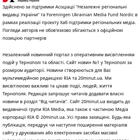
Здійснено за підтримки Асоціації “Незалежні регіональні
видавці України” та Foreningen Ukrainian Media Fund Nordic в
рамках реалізації проєкту Хаб підтримки регіональних медіа.
Погляди авторів не обов'язково збігаються з офіційною
позицією партнерів
Незалежний новинний портал з оперативним висвітленням
подій у Тернополі та області. Сайт новин №1 у Тернополі за
розміром аудиторії. Новини створюються для Вас
мультимедійною редакцією RIA та 20minut.ua. Ми
висвітлюємо важливі та цікаві події, людей, життя
Тернополя. Редакція запрошує читачів додавати власні
новини в розділ "Від читачів". Сайт 20minut.ua входить до
видавничої групи RIA Media, яка також є частиною Медіа
корпорації RIA © 20minut.ua. Усі права захищені. Будь-яка
публiкацiя, передрук чи наступне поширення матеріалів
сайту у друкованих або електронних засобах масової