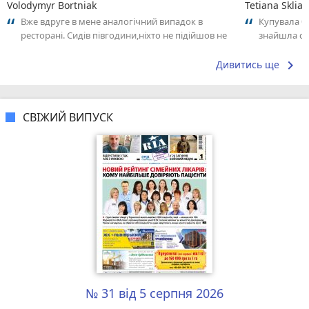
Volodymyr Bortniak
Tetiana Sklia
Вже вдруге в мене аналогічний випадок в
Купувала бу
ресторані. Сидів півгодини,ніхто не підійшов не
знайшла са
взяв замовлення. На наступний раз...
тому ми дом
keyboard_arrow_right
Дивитись ще
СВІЖИЙ ВИПУСК
№ 31 від 5 серпня 2026