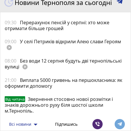
Новини Тернополя за сьогодні
09:30
Перерахунок пенсій у серпні: хто може
отримати більше грошей
09:00
У селі Петриків відкрили Алею слави Героям
play_circle_filled
08:00
Без води 12 серпня будуть дві тернопільські
вулиці
play_circle_filled
21:00
Виплата 5000 гривень на першокласника: як
оформити допомогу
Звернення стосовно нової розмітки і
Від читача
знаків дорожнього руху біля шостої школи
м.Тернопіль.
Всі новини
Підпишись