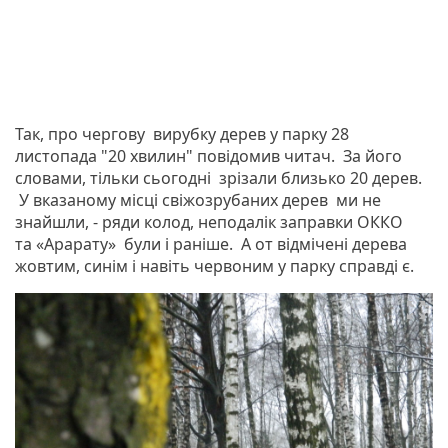
Так, про чергову вирубку дерев у парку 28
листопада "20 хвилин" повідомив читач. За його
словами, тільки сьогодні зрізали близько 20 дерев.
У вказаному місці свіжозрубаних дерев ми не
знайшли, - ряди колод, неподалік заправки ОККО
та «Арарату» були і раніше. А от відмічені дерева
жовтим, синім і навіть червоним у парку справді є.
