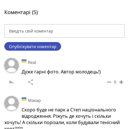
Коментарі (5)
Опублікувати коментар
Real
Дуже гарні фото. Автор молодець!)
reply
share
remove
add
0
Макар
Скоро буде не парк а Степ національного
відродження. Ріжуть де хочуть і скільки
хочуть! А скільки порізали, коли будували тенісний
корт????