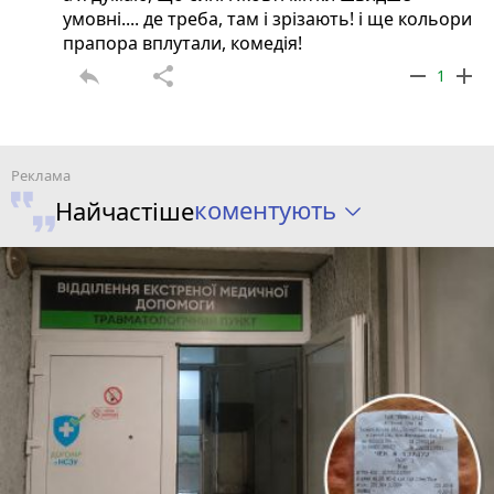
умовні.... де треба, там і зрізають! і ще кольори
прапора вплутали, комедія!
reply
share
remove
add
1
коментують
Найчастіше