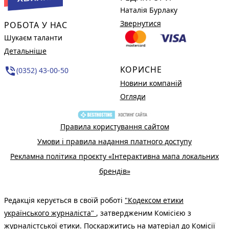
Наталія Бурлаку
Звернутися
РОБОТА У НАС
Шукаєм таланти
Детальніше
КОРИСНЕ
phone_in_talk
(0352) 43-00-50
Новини компаній
Огляди
Правила користування сайтом
Умови і правила надання платного доступу
Рекламна політика проєкту «Інтерактивна мапа локальних
брендів»
Редакція керується в своїй роботі
"Кодексом етики
українського журналіста"
, затвердженим Комісією з
журналістської етики. Поскаржитись на матеріал до Комісії