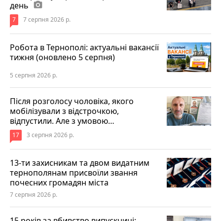
день
photo_camera
7
7 серпня 2026 р.
Робота в Тернополі: актуальні вакансії
тижня (оновлено 5 серпня)
5 серпня 2026 р.
Після розголосу чоловіка, якого
мобілізували з відстрочкою,
відпустили. Але з умовою…
17
3 серпня 2026 р.
13-ти захисникам та двом видатним
тернополянам присвоїли звання
почесних громадян міста
7 серпня 2026 р.
15 років за вбивство випускниці: