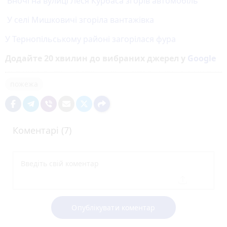
Вночі на вулиці Леся Курбаса згорів автомобіль
У селі Мишковичі згоріла вантажівка
У Тернопільському районі загорілася фура
Додайте 20 хвилин до вибраних джерел у
Google
пожежа
Коментарі (7)
Опублікувати коментар