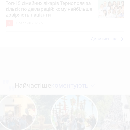
Топ-15 сімейних лікарів Тернополя за
кількістю декларацій: кому найбільше
довіряють пацієнти
30
1 серпня 2026 р.
keyboard_arrow_right
Дивитись ще
коментують
Найчастіше