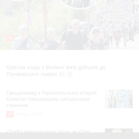
78
4 серпня 2026 р.
Хресна хода з Волині вже дійшла до
Почаївської лаври
photo_camera
play_circle_filled
Священнику з Тернопільської єпархії
Олексію Николишину заборонили
служіння
36
Вчора о 10:53
«Треба вміти вчасно піти»: як Олег
Соколовський прокоментував