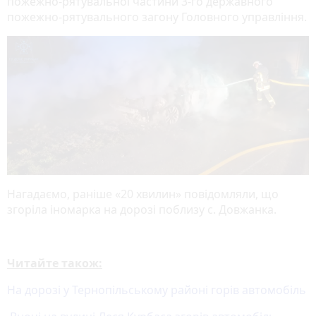
пожежно-рятувальної частини 3-го державного
пожежно-рятувального загону Головного управління.
Нагадаємо, раніше «20 хвилин» повідомляли, що
згоріла іномарка на дорозі поблизу с. Довжанка.
Читайте також:
На дорозі у Тернопільському районі горів автомобіль