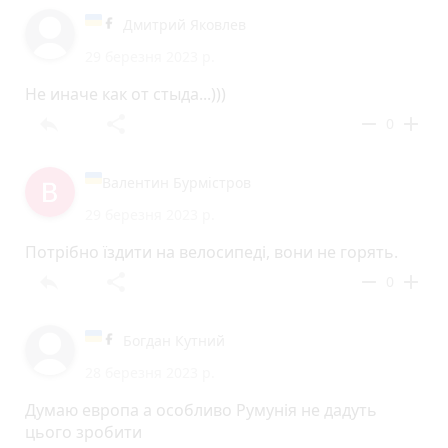
Дмитрий Яковлев
29 березня 2023 р.
Не иначе как от стыда...)))
reply
share
remove
add
0
Валентин Бурмістров
29 березня 2023 р.
Потрібно їздити на велосипеді, вони не горять.
reply
share
remove
add
0
Богдан Кутний
28 березня 2023 р.
Думаю европа а особливо Румунія не дадуть
цього зробити