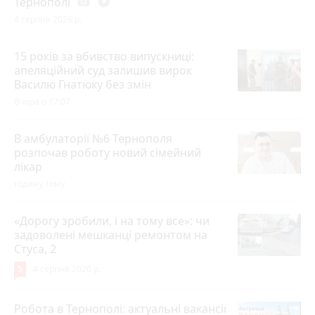
Тернополі
photo_camera
play_circle_filled
4 серпня 2026 р.
15 років за вбивство випускниці:
апеляційний суд залишив вирок
Василю Гнатюку без змін
Вчора о 17:07
В амбулаторії №6 Тернополя
розпочав роботу новий сімейний
лікар
годину тому
«Дорогу зробили, і на тому все»: чи
задоволені мешканці ремонтом на
Стуса, 2
5
4 серпня 2026 р.
Робота в Тернополі: актуальні вакансії