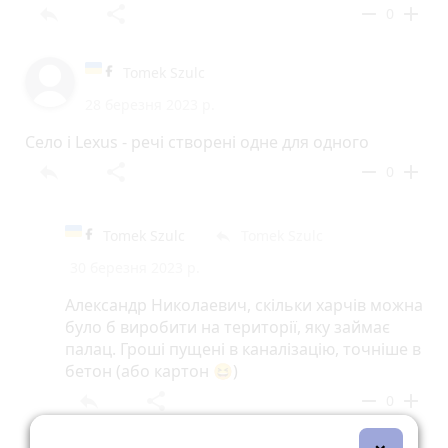
reply
share
remove
add
0
Tomek Szulc
28 березня 2023 р.
Село і Lexus - речі створені одне для одного
reply
share
remove
add
0
Tomek Szulc
Tomek Szulc
reply
30 березня 2023 р.
Александр Николаевич, скільки харчів можна
було б виробити на території, яку займає
палац. Гроші пущені в каналізацію, точніше в
бетон (або картон 😆)
reply
share
remove
add
0