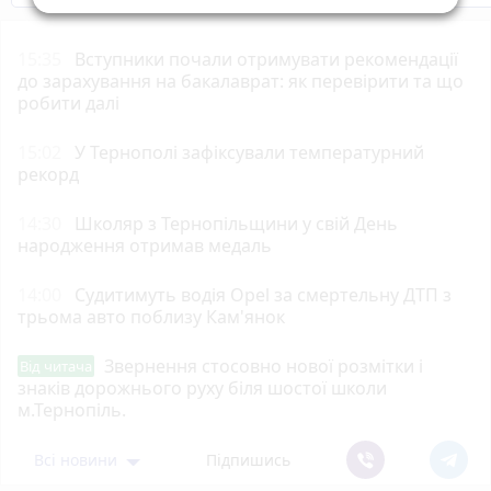
15:35
Вступники почали отримувати рекомендації
до зарахування на бакалаврат: як перевірити та що
робити далі
15:02
У Тернополі зафіксували температурний
рекорд
14:30
Школяр з Тернопільщини у свій День
народження отримав медаль
14:00
Судитимуть водія Opel за смертельну ДТП з
трьома авто поблизу Кам'янок
Звернення стосовно нової розмітки і
Від читача
знаків дорожнього руху біля шостої школи
м.Тернопіль.
Всі новини
Підпишись