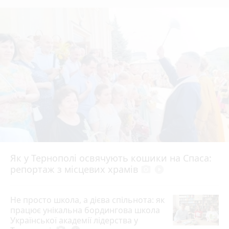
Як у Тернополі освячують кошики на Спаса:
репортаж з місцевих храмів
photo_camera
play_circle_filled
Не просто школа, а дієва спільнота: як
працює унікальна бордингова школа
Української академії лідерства у