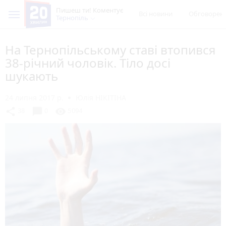
Пишеш ти! Коментує
Всі новини
Обговорен
Тернопіль
На Тернопільському ставі втопився
38-річний чоловік. Тіло досі
шукають
24 липня 2017 р.
Юлія НІКІТІНА
chat_bubble
share
visibility
38
0
5094