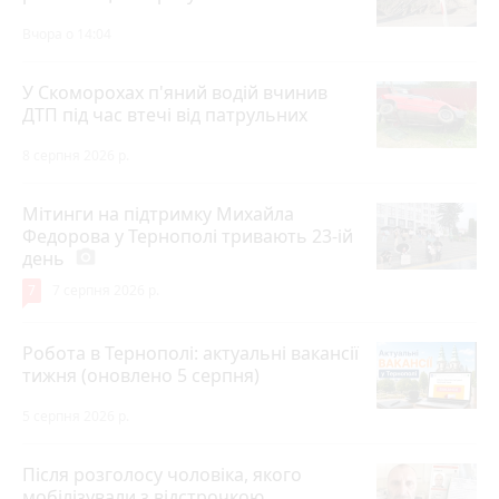
Вчора о 14:04
У Скоморохах п'яний водій вчинив
ДТП під час втечі від патрульних
8 серпня 2026 р.
Мітинги на підтримку Михайла
Федорова у Тернополі тривають 23-ій
день
photo_camera
7
7 серпня 2026 р.
Робота в Тернополі: актуальні вакансії
тижня (оновлено 5 серпня)
5 серпня 2026 р.
Після розголосу чоловіка, якого
мобілізували з відстрочкою,