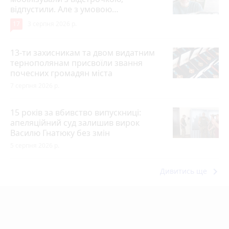
відпустили. Але з умовою…
17
3 серпня 2026 р.
13-ти захисникам та двом видатним
тернополянам присвоїли звання
почесних громадян міста
7 серпня 2026 р.
15 років за вбивство випускниці:
апеляційний суд залишив вирок
Василю Гнатюку без змін
5 серпня 2026 р.
keyboard_arrow_right
Дивитись ще