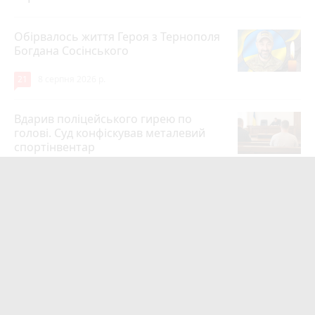
Обірвалось життя Героя з Тернополя
Богдана Сосінського
21
8 серпня 2026 р.
Вдарив поліцейського гирею по
голові. Суд конфіскував металевий
спортінвентар
16
8 серпня 2026 р.
Тернопільщина втратила Героїв
Андрія Іскоростенського та
Володимира Дичка
11
Вчора о 09:00
Тернопільщина втратила Героїв
Михайла Скоробогатого та Івана