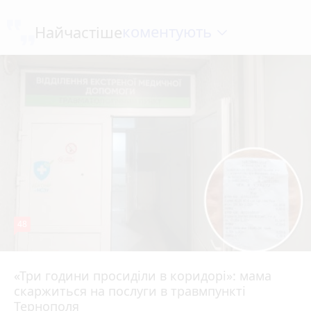
коментують
Найчастіше
48
«Три години просиділи в коридорі»: мама
8 серпня 2026 р.
скаржиться на послуги в травмпункті
Тернополя