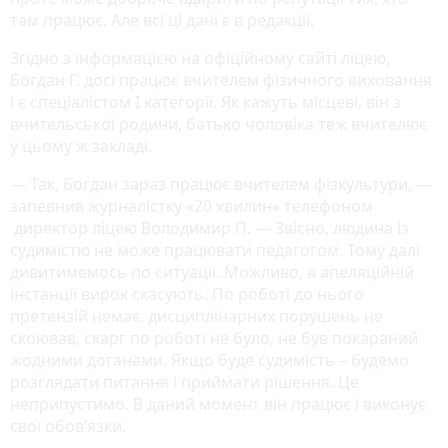
там працює. Але всі ці дані є в редакції.
Згідно з інформацією на офіційному сайті ліцею,
Богдан Г. досі працює вчителем фізичного виховання
і є спеціалістом І категорії. Як кажуть місцеві, він з
вчительської родини, батько чоловіка теж вчителює
у цьому ж закладі.
— Так, Богдан зараз працює вчителем фізкультури, —
запевнив журналістку «20 хвилин» телефоном
директор ліцею Володимир П. — Звісно, людина із
судимістю не може працювати педагогом. Тому далі
дивитимемось по ситуації. Можливо, в апеляційній
інстанції вирок скасують. По роботі до нього
претензій немає. дисциплінарних порушень не
скоював, скарг по роботі не було, не був покараний
жодними доганами. Якщо буде судимість – будемо
розглядати питання і приймати рішення. Це
неприпустимо. В даний момент він працює і виконує
свої обов’язки.