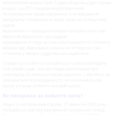
автомобілем марки Opel. Суддя об’єднав ці дві справи
в одну, і за ДТП покарав водія піврічним
позбавленням права керування, а за керування
напідпитку покарання не було. Адже на оглянутому
судом
відеозаписі із нагрудної камери поліцейського був
відсутній відеозапис процедури
проведення огляду на стан алкогольного сп`яніння у
медзакладі. Відповідно, результат огляду на стан
сп’яніння у лікарні суддя визнав недійсним.
Справу про побиття поліцейського мав розглядати
той самий суддя. Але він подав клопотання про
самовідвід, бо вже розглядав «адмінку» і, аби його не
звинуватили в упередженості, не може виносити
вирок у справі побиття поліцейського.
Як покарали за побиття копа?
Згідно із матеріалами справи, 21 вересня 2022 року
поліцейські сектору реагування патрульної поліції