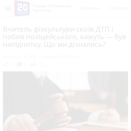
Пишеш ти! Коментує
Всі новини
Обговорен
Тернопіль
Вчитель фізкультури скоїв ДТП і
побив поліцейського, кажуть — був
напідпитку. Що ми дізнались?
12 квітня 2023 р.
Ірина БЕЛЯКОВА
chat_bubble
share
visibility
0
9
2532