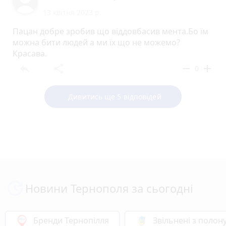
13 квітня 2023 р.
Пацан добре зробив що віддовбасив мента.Бо їм
можна бити людей а ми їх що не можемо?
Красава.
reply
share
remove
add
0
Дивитись ще 5 відповідей
Новини Тернополя за сьогодні
Бренди Тернопілля
Звільнені з полон