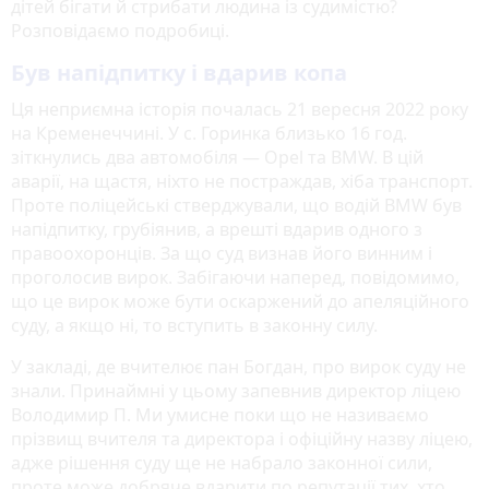
дітей бігати й стрибати людина із судимістю?
Розповідаємо подробиці.
Був напідпитку і вдарив копа
Ця неприємна історія почалась 21 вересня 2022 року
на Кременеччині. У с. Горинка близько 16 год.
зіткнулись два автомобіля — Opel та BMW. В цій
аварії, на щастя, ніхто не постраждав, хіба транспорт.
Проте поліцейські стверджували, що водій BMW був
напідпитку, грубіянив, а врешті вдарив одного з
правоохоронців. За що суд визнав його винним і
проголосив вирок. Забігаючи наперед, повідомимо,
що це вирок може бути оскаржений до апеляційного
суду, а якщо ні, то вступить в законну силу.
У закладі, де вчителює пан Богдан, про вирок суду не
знали. Принаймні у цьому запевнив директор ліцею
Володимир П. Ми умисне поки що не називаємо
прізвищ вчителя та директора і офіційну назву ліцею,
адже рішення суду ще не набрало законної сили,
проте може добряче вдарити по репутації тих, хто