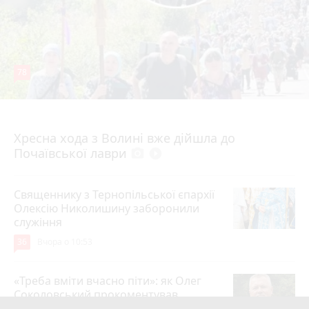
78
4 серпня 2026 р.
Хресна хода з Волині вже дійшла до
Почаївської лаври
photo_camera
play_circle_filled
Священнику з Тернопільської єпархії
Олексію Николишину заборонили
служіння
36
Вчора о 10:53
«Треба вміти вчасно піти»: як Олег
Соколовський прокоментував
призначення нового начальника