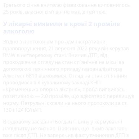
Третього січня вчителю фізвиховання виповнилось
25 років, власної сім’ї він не має, дітей теж.
У лікарні виявили в крові 2 проміле
алкоголю
Згідно з протоколом про адміністративне
правопорушення, 21 вересня 2022 року він керував
BMW в нетверезому стані. Вчинив ДТП, від
проходження огляду на стан сп`яніння на місці за
допомогою технічного приладу газоаналізатора
Алкотест 6810 відмовився. Огляд на стан сп`яніння
проводився в лікувальному закладі КНП
«Кременецька опорна лікарня», проба виявилась
позитивною — 2.0 проміле, що вдесятеро перевищує
норму. Патрульні склали на нього протоколи за ст.
130 і 124 КУпАП.
В судовому засіданні Богдан Г. вину у кермуванні
напідпитку не визнав. Пояснив, що вжив алкоголь
вже після ДТП. Не заперечив факту вчинення ДТП з