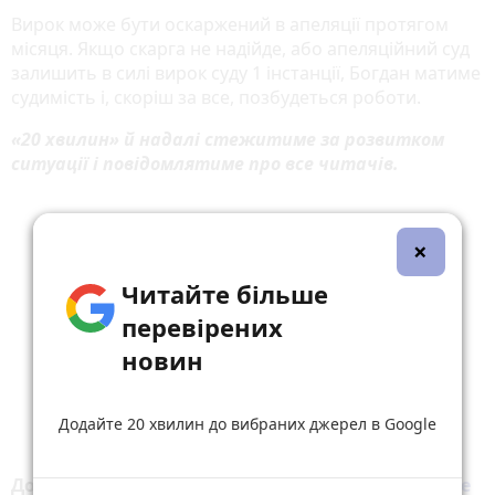
Вирок може бути оскаржений в апеляції протягом
місяця. Якщо скарга не надійде, або апеляційний суд
залишить в силі вирок суду 1 інстанції, Богдан матиме
судимість і, скоріш за все, позбудеться роботи.
«20 хвилин» й надалі стежитиме за розвитком
ситуації і повідомлятиме про все читачів.
×
Читайте більше
перевірених
новин
Додайте 20 хвилин до вибраних джерел в Google
Додайте 20 хвилин до вибраних джерел у
Google