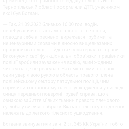
Кременецького районного відділу поліції ГУНП в
Тернопільській області оформляли ДТП, учасником
якої був Богдан.
— Так, 21.09.2022 близько 16:00 год. водій,
перебуваючи в стані алкогольного сп`яніння,
поводив себе агресивно, виражався грубими та
нецензурними словами відносно вищевказаних
працівників поліції, — йдеться у матеріалах справи. —
Виконуючи свої функціональні обов`язки, працівники
поліції зробили зауваження водію, який жодним
чином на це не реагував. Натомість умисно наніс
один удар лівою рукою в область правого плеча
поліцейському сектору патрульної поліції, чим
спричинив останньому тілесні ушкодження у вигляді:
синця передньої поверхні грудей справа, що є
ознакою забиття м`яких тканин правого плечового
суглоба у вигляді набряку. Вказані тілесні ушкодження
належать до легкого тілесного ушкодження.
Богдана звинуватили за ч. 2 ст. 345 КК України, тобто