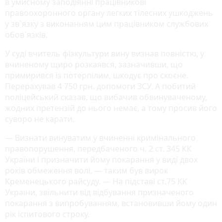
в умисному заподіянні працівникові
правоохоронного органу легких тілесних ушкоджень
у зв`язку з виконанням цим працівником службових
обов`язків.
У суді вчитель фізкультури вину визнав повністю, у
вчиненому щиро розкаявся, зазначивши, що
примирився із потерпілим, шкодує про скоєне.
Перерахував 4 750 грн. допомоги ЗСУ. А побитий
поліцейський сказав, що вибачив обвинуваченому,
жодних претензій до нього немає, а тому просив його
суворо не карати.
— Визнати винуватим у вчиненні кримінального
правопорушення, передбаченого ч. 2 ст. 345 КК
України і призначити йому покарання у виді двох
років обмеження волі, — таким був вирок
Кременецького райсуду. — На підставі ст.75 КК
України, звільнити від відбування призначеного
покарання з випробуванням, встановивши йому один
рік іспитового строку.