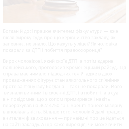
Богдан й досі працює вчителем фізкультури — вже
після вироку суду, про що керівництво закладу, як
запевняє, не знало. Що кажуть у ліцеї? Як чоловіка
покарали за ДТП і побиття правоохоронця?
Вирок чоловікові, який скоїв ДТП, а потім вдарив
поліцейського, проголосив Кременецький райсуд. Ця
справа має чимало підводних течій, адже в двох
провадженнях фігурує стан алкогольного сп’яніння,
проте за п’яну їзду Богдана Г. так і не покарали. Його
визнали винним і в скоєнні ДТП, і в побитті, а в суді
він повідомив, що з копом примирився і навіть
перерахував на ЗСУ 4750 грн. Врешті понесе мізерну
відповідальність. Більше того, чоловік й далі працює
вчителем фізвиховання — принаймні про це йдеться
на сайті закладу. А що каже дирекція, чи може вчити