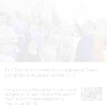
Як у Тернополі освячують кошики на Спаса:
репортаж з місцевих храмів
photo_camera
play_circle_filled
Не просто школа, а дієва спільнота: як
працює унікальна бордингова школа
Української академії лідерства у
Тернополі
photo_camera
play_circle_filled