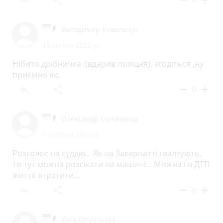
reply
share
remove
add
Володимир Ковальчук
14 квітня 2023 р.
Нібито дрібничка ;(вдарив поліцая), згодіться ,ну
приємно як.
reply
share
remove
add
0
Олександр Солонинка
13 квітня 2023 р.
Розголос на суддю.. Як на Закарпатті гвалтують,
то тут можна розсікати на машині... Можна і в ДТП
життя втратити...
reply
share
remove
add
0
Yura Dmitrovsky