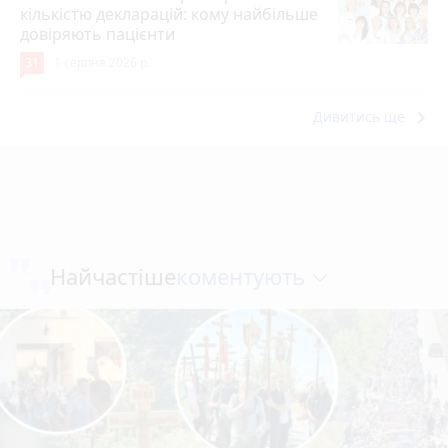
кількістю декларацій: кому найбільше
довіряють пацієнти
31
1 серпня 2026 р.
keyboard_arrow_right
Дивитись ще
коментують
Найчастіше