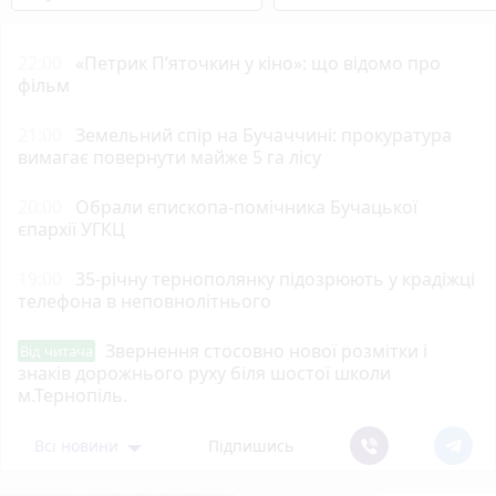
22:00
«Петрик П’яточкин у кіно»: що відомо про
фільм
21:00
Земельний спір на Бучаччині: прокуратура
вимагає повернути майже 5 га лісу
20:00
Обрали єпископа-помічника Бучацької
єпархії УГКЦ
19:00
35-річну тернополянку підозрюють у крадіжці
телефона в неповнолітнього
Звернення стосовно нової розмітки і
Від читача
знаків дорожнього руху біля шостої школи
м.Тернопіль.
Всі новини
Підпишись