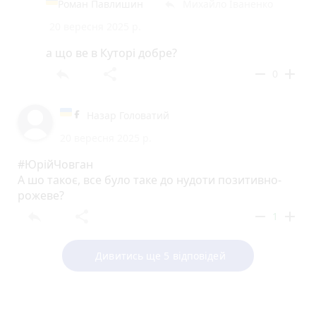
Роман Павлишин
Михайло Іваненко
reply
20 вересня 2025 р.
а що ве в Куторі добре?
reply
share
remove
add
0
Назар Головатий
20 вересня 2025 р.
#ЮрійЧовган
А шо такоє, все було таке до нудоти позитивно-
рожеве?
reply
share
remove
add
1
Дивитись ще 5 відповідей