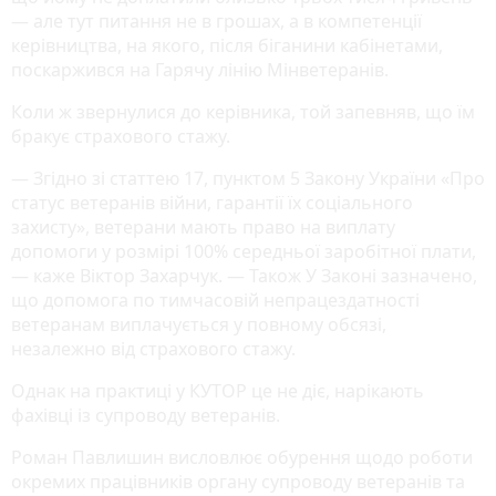
— але тут питання не в грошах, а в компетенції
керівництва, на якого, після біганини кабінетами,
поскаржився на Гарячу лінію Мінветеранів.
Коли ж звернулися до керівника, той запевняв, що їм
бракує страхового стажу.
— Згідно зі статтею 17, пунктом 5 Закону України «Про
статус ветеранів війни, гарантії їх соціального
захисту», ветерани мають право на виплату
допомоги у розмірі 100% середньої заробітної плати,
— каже Віктор Захарчук. — Також У Законі зазначено,
що допомога по тимчасовій непрацездатності
ветеранам виплачується у повному обсязі,
незалежно від страхового стажу.
Однак на практиці у КУТОР це не діє, нарікають
фахівці із супроводу ветеранів.
Роман Павлишин висловлює обурення щодо роботи
окремих працівників органу супроводу ветеранів та