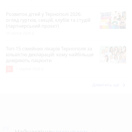
Розвиток дітей у Тернополі 2026:
огляд гуртків, секцій, клубів та студій
(партнерський проєкт)
28 липня 2026 р.
Топ-15 сімейних лікарів Тернополя за
кількістю декларацій: кому найбільше
довіряють пацієнти
31
1 серпня 2026 р.
keyboard_arrow_right
Дивитись ще
коментують
Найчастіше