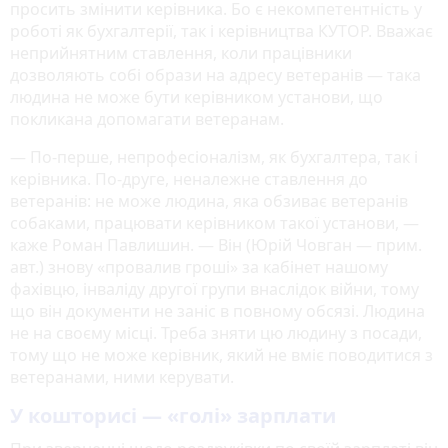
просить змінити керівника. Бо є некомпетентність у
роботі як бухгалтерії, так і керівництва КУТОР. Вважає
неприйнятним ставлення, коли працівники
дозволяють собі образи на адресу ветеранів — така
людина не може бути керівником установи, що
покликана допомагати ветеранам.
— По-перше, непрофесіоналізм, як бухгалтера, так і
керівника. По-друге, неналежне ставлення до
ветеранів: не може людина, яка обзиває ветеранів
собаками, працювати керівником такої установи, —
каже Роман Павлишин. — Він (Юрій Човган — прим.
авт.) знову «провалив гроші» за кабінет нашому
фахівцю, інваліду другої групи внаслідок війни, тому
що він документи не заніс в повному обсязі. Людина
не на своєму місці. Треба зняти цю людину з посади,
тому що не може керівник, який не вміє поводитися з
ветеранами, ними керувати.
У кошторисі — «голі» зарплати