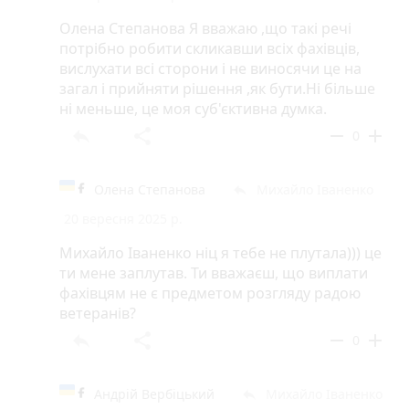
Олена Степанова Я вважаю ,що такі речі
потрібно робити скликавши всіх фахівців,
вислухати всі сторони і не виносячи це на
загал і прийняти рішення ,як бути.Ні більше
ні меньше, це моя суб'єктивна думка.
reply
share
remove
add
0
Олена Степанова
Михайло Іваненко
reply
20 вересня 2025 р.
Михайло Іваненко ніц я тебе не плутала))) це
ти мене заплутав. Ти вважаєш, що виплати
фахівцям не є предметом розгляду радою
ветеранів?
reply
share
remove
add
0
Андрій Вербіцький
Михайло Іваненко
reply