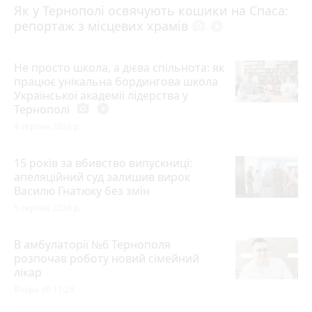
Як у Тернополі освячують кошики на Спаса:
репортаж з місцевих храмів
photo_camera
play_circle_filled
Не просто школа, а дієва спільнота: як
працює унікальна бордингова школа
Української академії лідерства у
Тернополі
photo_camera
play_circle_filled
4 серпня 2026 р.
15 років за вбивство випускниці:
апеляційний суд залишив вирок
Василю Гнатюку без змін
5 серпня 2026 р.
В амбулаторії №6 Тернополя
розпочав роботу новий сімейний
лікар
Вчора об 11:29