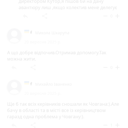
директором Кутор,я пішов би на дану
авантюру лиш ,якщо колектив мене делегує
reply
share
remove
add
0
Микола Шкарупа
20 вересня 2025 р.
А що добре відпочив.Отримав допомогу.Так
можна жити.
reply
share
remove
add
0
Михайло Іваненко
20 вересня 2025 р.
Ще б так всіх керівників сношали як Човгана:).Але
бачу в області та в місті все із керівництвом
гаразд одна проблема у Човгану:).
reply
share
remove
add
1