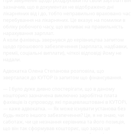
При зверненні щодо роздруківки по своїй зарплаті він
зазначив, що в документах не відображено дні
лікарняних від і до, тобто неправильно враховано час
перебування на лікарняних. Це вказує на помилки в
обліку робочого часу, що впливає на правильність
нарахування зарплат.
А коли фахівець звернувся до керівництва запитом
щодо грошового забезпечення (зарплата, надбавки,
премії, соціальні виплати), чіткої відповіді йому не
надали.
Адвокатка Олена Степанова розповіла, що
зверталася до КУТОР із запитом що фінансування.
— І було дуже дивно спостерігати, що в даному
кошторисі зазначена виключно заробітна плата
фахівців із супроводу, які працевлаштовані в КУТОРі,
— каже адвокатка. — Як може існувати установа без
будь-якого іншого забезпечення? Це, я не знаю, чи
саботаж, чи це незнання керівника та його позиція,
що він так сформував кошторис, що зараз ця