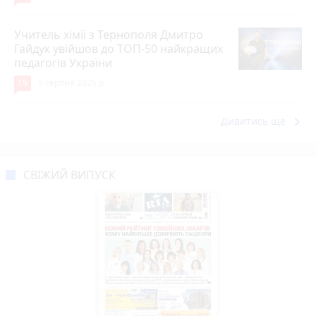
Учитель хімії з Тернополя Дмитро
Гайдук увійшов до ТОП-50 найкращих
педагогів України
15
5 серпня 2026 р.
keyboard_arrow_right
Дивитись ще
СВІЖИЙ ВИПУСК