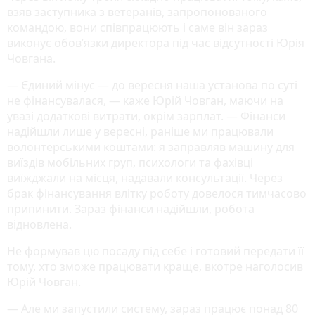
взяв заступника з ветеранів, запропонованого
командою, вони співпрацюють і саме він зараз
виконує обов’язки директора під час відсутності Юрія
Човгана.
— Єдиний мінус — до вересня наша установа по суті
не фінансувалася, — каже Юрій Човган, маючи на
увазі додаткові витрати, окрім зарплат. — Фінанси
надійшли лише у вересні, раніше ми працювали
волонтерськими коштами: я заправляв машину для
виїздів мобільних груп, психологи та фахівці
виїжджали на місця, надавали консультації. Через
брак фінансування влітку роботу довелося тимчасово
припинити. Зараз фінанси надійшли, робота
відновлена.
Не формував цю посаду під себе і готовий передати її
тому, хто зможе працювати краще, вкотре наголосив
Юрій Човган.
— Але ми запустили систему, зараз працює понад 80