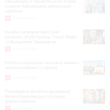
Священнику з Тернопільської єпархії
Олексію Николишину заборонили
служіння
36
5 серпня 2026 р.
На війні загинули Герої Олег
Шелетин, Юрій Пушкар, Петро Федів
та Володимир Паламарчук
24
5 серпня 2026 р.
Робота в Тернополі: актуальні вакансії
тижня (оновлено 5 серпня)
20
5 серпня 2026 р.
Підтвердили загибель уродженця
Великоберезовицької громади
Дмитра Березка
17
Вчора о 09:00