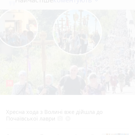
78
4 серпня 2026 р.
Хресна хода з Волині вже дійшла до
Почаївської лаври
photo_camera
play_circle_filled