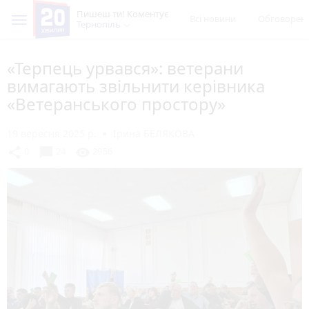
Пишеш ти! Коментує
Всі новини
Обговорен
Тернопіль
«Терпець урвався»: ветерани
вимагають звільнити керівника
«Ветеранського простору»
19 вересня 2025 р.
Ірина БЕЛЯКОВА
chat_bubble
share
visibility
0
24
2956