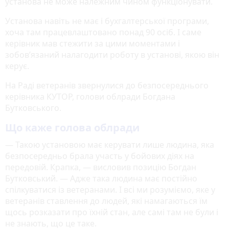
установа не може належним чином функціонувати.
Установа навіть не має і бухгалтерської програми,
хоча там працевлаштовано понад 90 осіб. І саме
керівник мав стежити за цими моментами і
зобов’язаний налагодити роботу в установі, якою він
керує.
На Раді ветеранів звернулися до безпосереднього
керівника КУТОР, голови облради Богдана
Бутковського.
Що каже голова облради
— Такою установою має керувати лише людина, яка
безпосередньо брала участь у бойових діях на
передовій. Крапка, — висловив позицію Богдан
Бутковський. — Адже така людина має постійно
спілкуватися із ветеранами. І всі ми розуміємо, яке у
ветеранів ставлення до людей, які намагаються їм
щось розказати про їхній стан, але самі там не були і
не знають, що це таке.