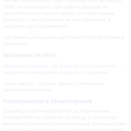
техніку, обладнання тощо. Лікарняні УБД, які мають
100%, не виплачують. Для роботи фахівців не
забезпечили ані комп’ютерами, ані принтерами.
Більшість з них працюють на власній техніці. А
зарплати часто затримують.
«20 хвилин», нагадаємо, вже писали про проблеми в
організації.
Детальніше читайте:
«Зарплати не дають, ще й з дому техніку несемо», —
тернопільські ветерани скаржаться на умови
Тепер, кажуть, терпець урвався і вимагають
звільнення керівника.
Поскаржився в Мінветеранів
Зокрема, з проблемою виплат за лікарняними
стикнувся Віктор Захарчук, фахівець із супроводу
ветеранів психоневрологічної лікарні. Фахівець каже,
що йому не доплатили близько трьох тисяч гривень