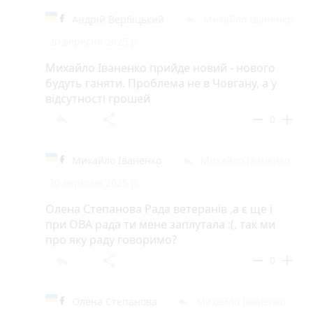
Андрій Вербіцький
Михайло Іваненко
reply
20 вересня 2025 р.
Михайло Іваненко прийде новий - нового
будуть ганяти. Проблема не в Човгану, а у
відсутності грошей
reply
share
remove
add
0
Михайло Іваненко
Михайло Іваненко
reply
20 вересня 2025 р.
Олена Степанова Рада ветеранів ,а є ще і
при ОВА рада ти мене заплутала :(, так ми
про яку раду говоримо?
reply
share
remove
add
0
Олена Степанова
Михайло Іваненко
reply