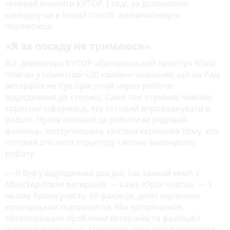
готовий очолити КУТОР. І тоді, за допомогою
конкурсу чи в інший спосіб, визначатимуть
переможця.
«Я за посаду не тримаюся»
В.о. директора КУТОР «Ветеранський простір» Юрій
Човган у коментарі «20 хвилин» зазначив, що на Раді
ветеранів не був присутній через робоче
відрядження до столиці. Саме там отримав чимало
корисної інформації, яку готовий впроваджувати в
роботі. Проте готовий це робити як рядовий
фахівець, поступившись кріслом керівника тому, хто
готовий очолити структуру і якісно виконувати
роботу.
— Я був у відрядженні два дні, так званий кемп з
Міністерством ветеранів, — каже Юрій Човган. — У
ньому брали участь 60 фахівців, деякі керівники
комунальних підприємств. Ми зустрічалися,
обговорювали проблеми ветеранів та фахівців і
шляхи їх вирішення. Протягом двох днів проводили