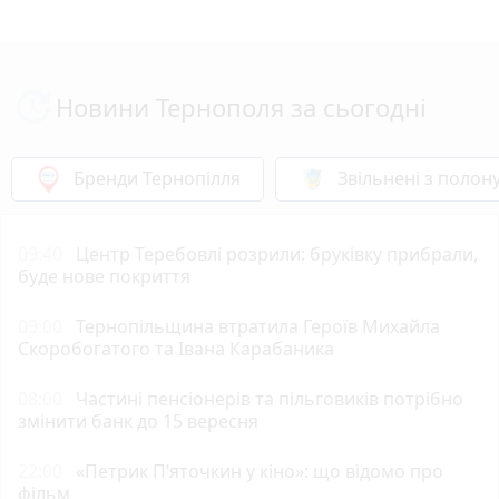
Новини Тернополя за сьогодні
Бренди Тернопілля
Звільнені з полон
09:40
Центр Теребовлі розрили: бруківку прибрали,
буде нове покриття
09:00
Тернопільщина втратила Героїв Михайла
Скоробогатого та Івана Карабаника
08:00
Частині пенсіонерів та пільговиків потрібно
змінити банк до 15 вересня
22:00
«Петрик П’яточкин у кіно»: що відомо про
фільм