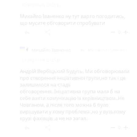
20 вересня 2025 р.
Михайло Іваненко ну тут варто погодитись,
що мусите обговорити спробувати
reply
share
remove
add
0
Михайло Іваненко
Михайло Іваненко
reply
20 вересня 2025 р.
Андрій Вербіцький Будуть, Ми обговорювали
про створення ініціативної групи,но так і це
залишилося на стадії
обговорення..Ініціативна група мала б на
себе взяти комунікацію із керівництвом..Не
Човганом, а після того можна б було
вирішувати у кому проблема ,но у вузькому
крузі фахівців ,а не на загал...
reply
share
remove
add
0