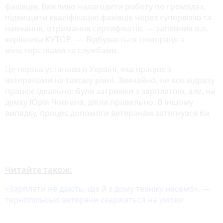
фахівців. Важливо налагодити роботу по громадах,
підвищити кваліфікацію фахівців через супервізію та
навчання, отримання сертифікатів, — запевнив в.о.
керівника КУТОР. — Відбувається співпраця з
міністерствами та службами.
Це перша установа в Україні, яка працює з
ветеранами на такому рівні. Звичайно, не все відразу
працює ідеально: були затримки з зарплатою, але, на
думку Юрія Човгана, діяли правильно. В іншому
випадку, процес допомоги ветеранам затягнувся би.
Читайте також:
«Зарплати не дають, ще й з дому техніку несемо», —
тернопільські ветерани скаржаться на умови