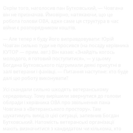
Окрім того, наголосив пан Бутковський, — Човгана
він не призначав. Ймовірно, натякаючи, що це
робота голови ОВА, адже саме ця структура в час
війни є розпорядником коштів.
— Але тепер я буду його виправдовувати: Юрій
Човган сильно туди не просився (на посаду керівника
КУТОР — прим. авт.) Він казав: «Знайдіть когось
молодого, я готовий поступитися», — у цьому
Богдана Бутковського підтримали деякі присутні в
залі ветерани і фахівці. — Питання наступне: хто буде
далі цю роботу виконувати?
Усі скандали сильно шкодять ветеранському
середовищу. Тому вирішили звернутися до голови
облради і керівника ОВА про звільнення пана
Човгана з «Ветеранського простору». Там
шукатимуть вихід із цієї ситуації, запевнив Богдан
Бутковський. Натомість ветеранські організації
мають визначитися з кандидатом чи кількома, хто