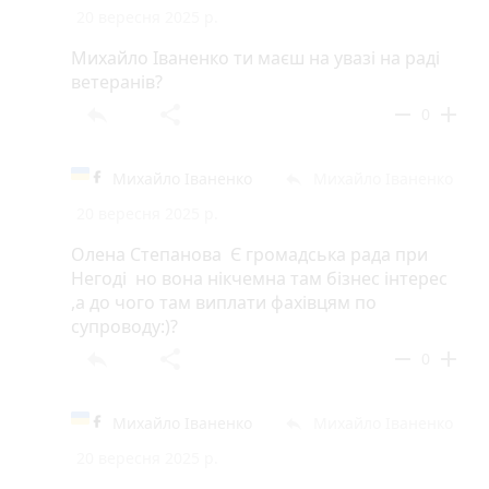
20 вересня 2025 р.
Михайло Іваненко ти маєш на увазі на раді
ветеранів?
reply
share
remove
add
0
Михайло Іваненко
Михайло Іваненко
reply
20 вересня 2025 р.
Олена Степанова Є громадська рада при
Негоді но вона нікчемна там бізнес інтерес
,а до чого там виплати фахівцям по
супроводу:)?
reply
share
remove
add
0
Михайло Іваненко
Михайло Іваненко
reply
20 вересня 2025 р.