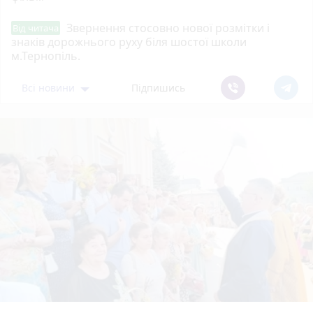
Звернення стосовно нової розмітки і
Від читача
знаків дорожнього руху біля шостої школи
м.Тернопіль.
Всі новини
Підпишись