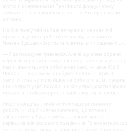
зустрічі з керівниками Пенсійного фонду, Фонду
зайнятості, військових частин — тобто працювали
активно.
Не був присутній на Раді ветеранів і не знає, які
претензії до його роботи висували, зазначив пан
Човган. І додав: «Зарплати платять, ми працюємо…».
— Я за посаду не тримаюся. Але якщо мене обрали
серед 60 керівників комунальних установ для участі у
кемпі, значить, моя робота має сенс, — каже Юрій
Човган. — Я розумію, що йдуть політичні ігри. З
самого початку, коли йшов на роботу, я всім говорив,
що не прагну цієї посади і не хочу працювати заради
посади, я прийшов просто, щоб запустити процес.
Якщо є кандидат, який може краще виконувати
роботу — Юрій Човган запевняє, що готовий
звільнитися в будь-який час, звільнити крісло
керівника для молодого працівника. Та зізнається, що
через вік йому трохи складно працювати. Тому, каже,