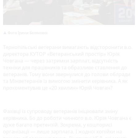
Фото Ірини Белякової
Тернопільські ветерани вимагають відсторонити в.о.
директора КУТОР «Ветеранський простір» Юрія
Човгана — через затримки зарплат, відсутність
техніки для працівників та образливе ставлення до
ветеранів. Тому вони звернулися до голови облради
та Мінветеранів із вимогою змінити керівника. А як
прокоментував це «20 хвилин» Юрій Човган?
Фахівці із супроводу ветеранів ініціювали зміну
керівника. Бо до роботи чинного в.о. Юрія Човгана є
дуже багато претензій. Зокрема, у кошторисі
організації — лише зарплата. І жодної копійки на