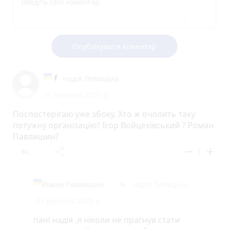
Опублікувати коментар
Надія Левицька
21 вересня 2025 р.
Поспостерігаю уже збоку. Хто ж очолить таку
потужну організацію? Ігор Войцехівський ? Роман
Павлишин?
reply
share
remove
add
1
Роман Павлишин
Надія Левицька
reply
21 вересня 2025 р.
пані надія ,я ніколи не прагнув стати