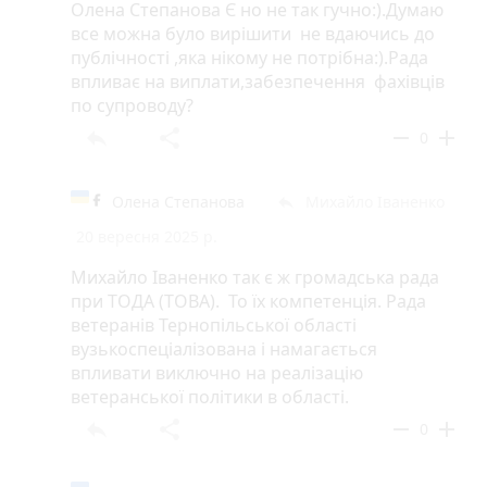
Олена Степанова Є но не так гучно:).Думаю
все можна було вирішити не вдаючись до
публічності ,яка нікому не потрібна:).Рада
впливає на виплати,забезпечення фахівців
по супроводу?
reply
share
remove
add
0
Олена Степанова
Михайло Іваненко
reply
20 вересня 2025 р.
Михайло Іваненко так є ж громадська рада
при ТОДА (ТОВА). То їх компетенція. Рада
ветеранів Тернопільської області
вузькоспеціалізована і намагається
впливати виключно на реалізацію
ветеранської політики в області.
reply
share
remove
add
0