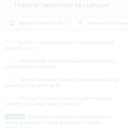
Новини Тернополя за сьогодні
Бренди Тернопілля
Звільнені з полон
11:20
В ДТП на Кременеччині постраждав водій
Hyundai Getz
11:05
Юний кухар з Тернопільщини стажувався у
ресторані Клопотенка
10:30
Шахраї ошукали жителя Тернопільщини під
приводом продажу дров
10:10
«На щиті» повертається до рідного дому
Герой з Чорткова Роман Склярчук
Звернення стосовно нової розмітки і
Від читача
знаків дорожнього руху біля шостої школи