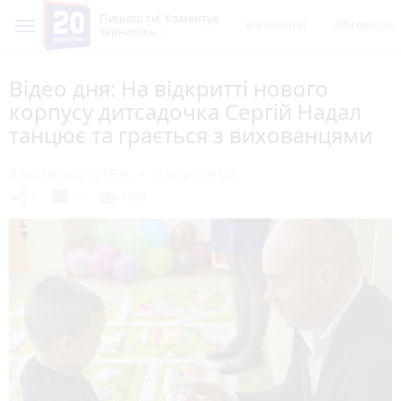
Пишеш ти! Коментує
Всі новини
Обговорен
Тернопіль
Відео дня: На відкритті нового
корпусу дитсадочка Сергій Надал
танцює та грається з вихованцями
2 листопада 2018 р.
Ольга Турчак
chat_bubble
share
visibility
5
14
1268