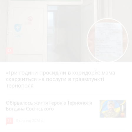
48
«Три години просиділи в коридорі»: мама
8 серпня 2026 р.
скаржиться на послуги в травмпункті
Тернополя
Обірвалось життя Героя з Тернополя
Богдана Сосінського
21
8 серпня 2026 р.