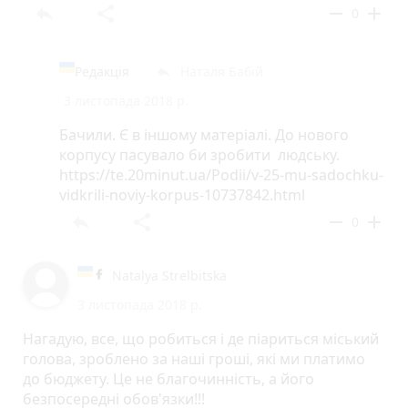
reply
share
remove
add
0
Редакція
Наталя Бабій
reply
3 листопада 2018 р.
Бачили. Є в іншому матеріалі. До нового
корпусу пасувало би зробити людську.
https://te.20minut.ua/Podii/v-25-mu-sadochku-
vidkrili-noviy-korpus-10737842.html
reply
share
remove
add
0
Natalya Strelbitska
3 листопада 2018 р.
Нагадую, все, що робиться і де піариться міський
голова, зроблено за наші гроші, які ми платимо
до бюджету. Це не благочинність, а його
безпосередні обов'язки!!!