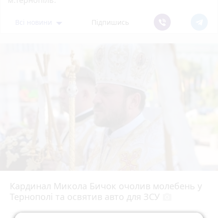
м.Тернопіль.
Всі новини
Підпишись
Кардинал Микола Бичок очолив молебень у
Тернополі та освятив авто для ЗСУ
photo_camera