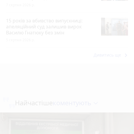
7 серпня 2026 р.
15 років за вбивство випускниці:
апеляційний суд залишив вирок
Василю Гнатюку без змін
5 серпня 2026 р.
keyboard_arrow_right
Дивитись ще
коментують
Найчастіше