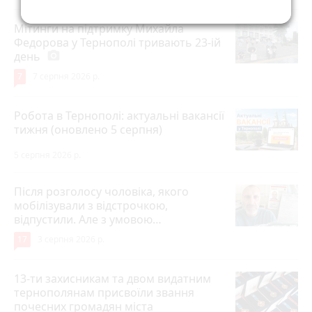
Мітинги на підтримку Михайла
Федорова у Тернополі тривають 23-ій
день
photo_camera
7
7 серпня 2026 р.
Робота в Тернополі: актуальні вакансії
тижня (оновлено 5 серпня)
5 серпня 2026 р.
Після розголосу чоловіка, якого
мобілізували з відстрочкою,
відпустили. Але з умовою…
17
3 серпня 2026 р.
13-ти захисникам та двом видатним
тернополянам присвоїли звання
почесних громадян міста