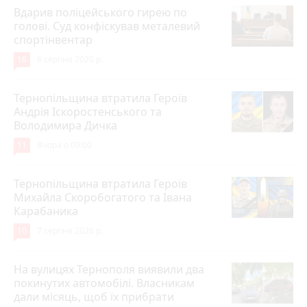
Вдарив поліцейського гирею по
голові. Суд конфіскував металевий
спортінвентар
16
8 серпня 2026 р.
Тернопільщина втратила Героїв
Андрія Іскоростенського та
Володимира Дичка
11
Вчора о 09:00
Тернопільщина втратила Героїв
Михайла Скоробогатого та Івана
Карабаника
10
7 серпня 2026 р.
На вулицях Тернополя виявили два
покинутих автомобілі. Власникам
дали місяць, щоб їх прибрати