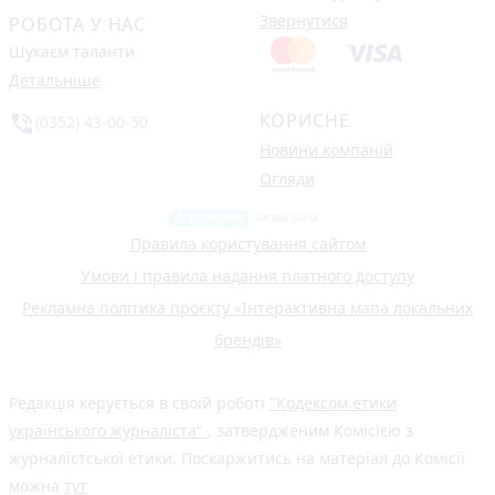
Звернутися
РОБОТА У НАС
Шукаєм таланти
Детальніше
КОРИСНЕ
phone_in_talk
(0352) 43-00-50
Новини компаній
Огляди
Правила користування сайтом
Умови і правила надання платного доступу
Рекламна політика проєкту «Інтерактивна мапа локальних
брендів»
Редакція керується в своїй роботі
"Кодексом етики
українського журналіста"
, затвердженим Комісією з
журналістської етики. Поскаржитись на матеріал до Комісії
можна
тут