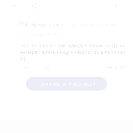
reply
share
remove
add
0
Viktoriya Kramar
Natalya Strelbitska
reply
6 листопада 2018 р.
Ну піар коли він сніг відкидав від міської ради
не перепіарить ні один піарист, то вже точно
))))
reply
share
remove
add
0
Дивитись ще 8 відповідей