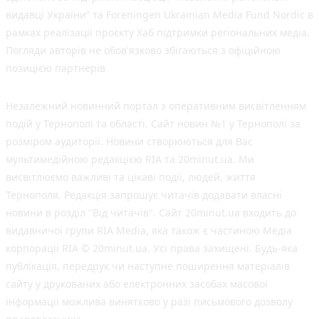
видавці України” та Foreningen Ukrainian Media Fund Nordic в
рамках реалізації проєкту Хаб підтримки регіональних медіа.
Погляди авторів не обов'язково збігаються з офіційною
позицією партнерів
Незалежний новинний портал з оперативним висвітленням
подій у Тернополі та області. Сайт новин №1 у Тернополі за
розміром аудиторії. Новини створюються для Вас
мультимедійною редакцією RIA та 20minut.ua. Ми
висвітлюємо важливі та цікаві події, людей, життя
Тернополя. Редакція запрошує читачів додавати власні
новини в розділ "Від читачів". Сайт 20minut.ua входить до
видавничої групи RIA Media, яка також є частиною Медіа
корпорації RIA © 20minut.ua. Усі права захищені. Будь-яка
публiкацiя, передрук чи наступне поширення матеріалів
сайту у друкованих або електронних засобах масової
інформації можлива винятково у разі письмового дозволу