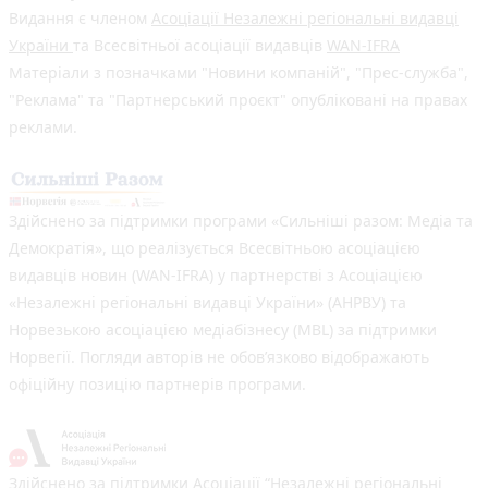
Видання є членом
Асоціації Незалежні регіональні видавці
України
та Всесвітньої асоціації видавців
WAN-IFRA
Матеріали з позначками "Новини компаній", "Прес-служба",
"Реклама" та "Партнерський проєкт" опубліковані на правах
реклами.
Здійснено за підтримки програми «Сильніші разом: Медіа та
Демократія», що реалізується Всесвітньою асоціацією
видавців новин (WAN-IFRA) у партнерстві з Асоціацією
«Незалежні регіональні видавці України» (АНРВУ) та
Норвезькою асоціацією медіабізнесу (MBL) за підтримки
Норвегії. Погляди авторів не обов’язково відображають
офіційну позицію партнерів програми.
Здійснено за підтримки Асоціації “Незалежні регіональні