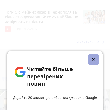
Топ-15 сімейних лікарів Тернополя за
кількістю декларацій: кому найбільше
довіряють пацієнти
31
1 серпня 2026 р.
keyboard_arrow_right
Дивитись ще
×
Читайте більше
перевірених
коментують
Найчастіше
новин
Додайте 20 хвилин до вибраних джерел в Google