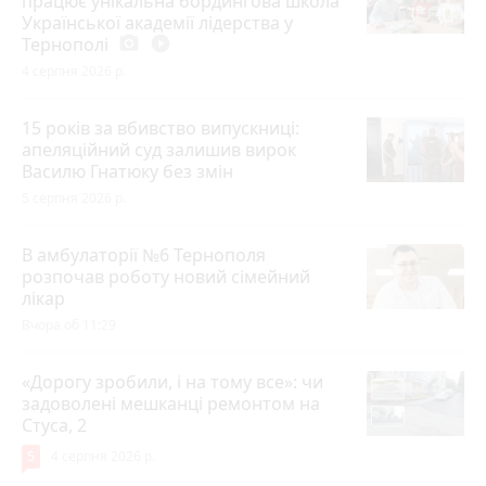
працює унікальна бордингова школа
Української академії лідерства у
Тернополі
photo_camera
play_circle_filled
4 серпня 2026 р.
15 років за вбивство випускниці:
апеляційний суд залишив вирок
Василю Гнатюку без змін
5 серпня 2026 р.
В амбулаторії №6 Тернополя
розпочав роботу новий сімейний
лікар
Вчора об 11:29
«Дорогу зробили, і на тому все»: чи
задоволені мешканці ремонтом на
Стуса, 2
5
4 серпня 2026 р.