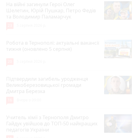
На війні загинули Герої Олег
Шелетин, Юрій Пушкар, Петро Федів
та Володимир Паламарчук
23
5 серпня 2026 р.
Робота в Тернополі: актуальні вакансії
тижня (оновлено 5 серпня)
20
5 серпня 2026 р.
Підтвердили загибель уродженця
Великоберезовицької громади
Дмитра Березка
16
Вчора о 09:00
Учитель хімії з Тернополя Дмитро
Гайдук увійшов до ТОП-50 найкращих
педагогів України