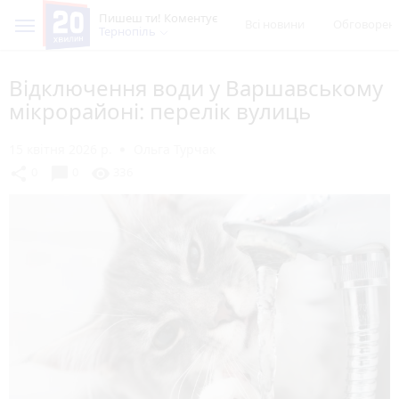
Пишеш ти! Коментує
Всі новини
Обговорен
Тернопіль
Відключення води у Варшавському
мікрорайоні: перелік вулиць
15 квітня 2026 р.
Ольга Турчак
chat_bubble
share
visibility
0
0
336