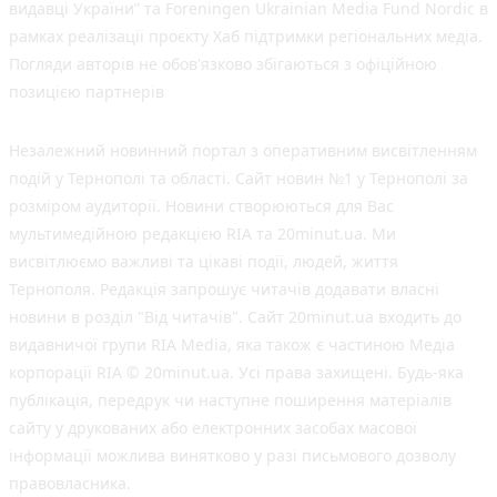
видавці України” та Foreningen Ukrainian Media Fund Nordic в
рамках реалізації проєкту Хаб підтримки регіональних медіа.
Погляди авторів не обов'язково збігаються з офіційною
позицією партнерів
Незалежний новинний портал з оперативним висвітленням
подій у Тернополі та області. Сайт новин №1 у Тернополі за
розміром аудиторії. Новини створюються для Вас
мультимедійною редакцією RIA та 20minut.ua. Ми
висвітлюємо важливі та цікаві події, людей, життя
Тернополя. Редакція запрошує читачів додавати власні
новини в розділ "Від читачів". Сайт 20minut.ua входить до
видавничої групи RIA Media, яка також є частиною Медіа
корпорації RIA © 20minut.ua. Усі права захищені. Будь-яка
публiкацiя, передрук чи наступне поширення матеріалів
сайту у друкованих або електронних засобах масової
інформації можлива винятково у разі письмового дозволу
правовласника.