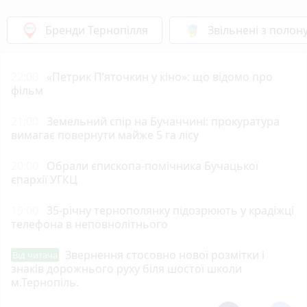
Бренди Тернопілля
Звільнені з полон
22:00
«Петрик П’яточкин у кіно»: що відомо про
фільм
21:00
Земельний спір на Бучаччині: прокуратура
вимагає повернути майже 5 га лісу
20:00
Обрали єпископа-помічника Бучацької
єпархії УГКЦ
19:00
35-річну тернополянку підозрюють у крадіжці
телефона в неповнолітнього
Звернення стосовно нової розмітки і
Від читача
знаків дорожнього руху біля шостої школи
м.Тернопіль.