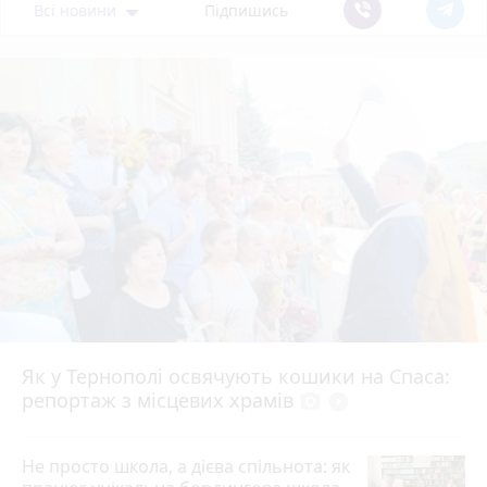
Всі новини
Підпишись
Як у Тернополі освячують кошики на Спаса:
репортаж з місцевих храмів
photo_camera
play_circle_filled
Не просто школа, а дієва спільнота: як