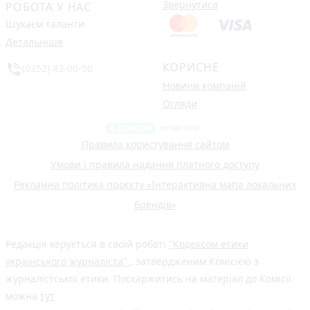
Звернутися
РОБОТА У НАС
Шукаєм таланти
Детальніше
КОРИСНЕ
phone_in_talk
(0352) 43-00-50
Новини компаній
Огляди
Правила користування сайтом
Умови і правила надання платного доступу
Рекламна політика проєкту «Інтерактивна мапа локальних
брендів»
Редакція керується в своїй роботі
"Кодексом етики
українського журналіста"
, затвердженим Комісією з
журналістської етики. Поскаржитись на матеріал до Комісії
можна
тут