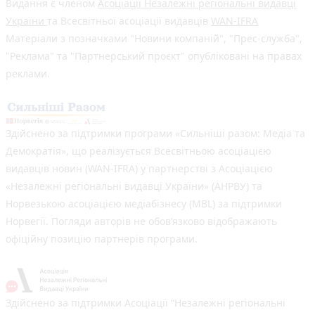
Видання є членом
Асоціації Незалежні регіональні видавці
України
та Всесвітньої асоціації видавців
WAN-IFRA
Матеріали з позначками "Новини компаній", "Прес-служба",
"Реклама" та "Партнерський проєкт" опубліковані на правах
реклами.
Здійснено за підтримки програми «Сильніші разом: Медіа та
Демократія», що реалізується Всесвітньою асоціацією
видавців новин (WAN-IFRA) у партнерстві з Асоціацією
«Незалежні регіональні видавці України» (АНРВУ) та
Норвезькою асоціацією медіабізнесу (MBL) за підтримки
Норвегії. Погляди авторів не обов’язково відображають
офіційну позицію партнерів програми.
Здійснено за підтримки Асоціації “Незалежні регіональні