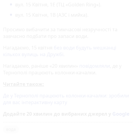
вул. 15 Квітня, 1Е (ТЦ «Golden Ring»).
вул. 15 Квітня, 1В (АЗС і мийка).
Просимо вибачити за тимчасові незручності та
завчасно подбати про запаси води.
Нагадаємо, 15 квітня
без води будуть мешканці
кількох вулиць на Дружбі
.
Нагадаємо, раніше «20 хвилин»
повідомляли
, де у
Тернополі працюють колонки-качалки.
Читайте також:
Де у Тернополі працюють колонки-качалки: зробили
для вас інтерактивну карту
Додайте 20 хвилин до вибраних джерел у
Google
вода