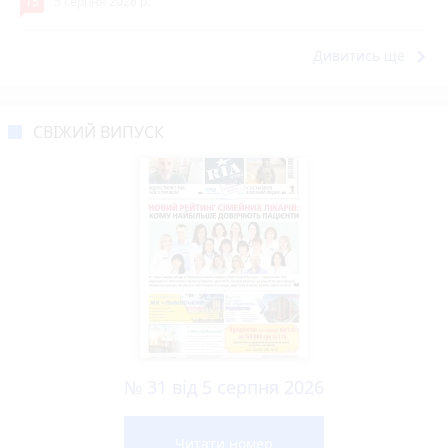
15
5 серпня 2026 р.
keyboard_arrow_right
Дивитись ще
СВІЖИЙ ВИПУСК
№ 31 від 5 серпня 2026
Читати номер