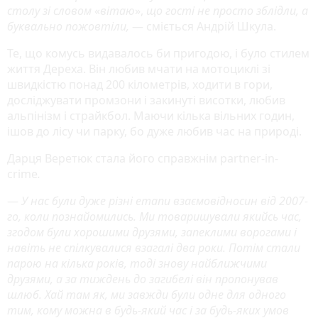
столу зі словом
«
вітаю
»,
що гості не просто зблідли, а
буквально пожовтіли,
— сміється Андрій Шкула.
Те, що комусь видавалось би пригодою, і було стилем
життя Дереха. Він любив мчати на мотоциклі зі
швидкістю понад 200 кілометрів, ходити в гори,
досліджувати промзони і закинуті висотки, любив
альпінізм і страйкбол. Маючи кілька вільних годин,
ішов до лісу чи парку, бо дуже любив час на природі.
Дарця Веретюк стала його справжнім partner-in-
crime
.
—
У нас були дуже різні етапи взаємовідносин від 2007-
го, коли познайомились. Ми товаришували якийсь час,
згодом були хорошими друзями, запеклими ворогами і
навіть не спілкувалися взагалі два роки. Потім стали
парою на кілька років, тоді знову найближчими
друзями, а за тиждень до загибелі він пропонував
шлюб. Хай там як, ми завжди були одне для одного
тим, кому можна в будь-який час і за будь-яких умов