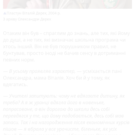
Пластун Віталій Дерех, 2004 р.
З архіву Олександри Дерех
Отаким він був – спраглим до знань, але тих, які йому
до душі, а не тих, які визначає шкільна програма чи
хтось інший. Він не був порушником правил, не
бунтував, просто іноді не бачив сенсу в дотриманні
певних норм.
—
В усьому проявляв характер,
— усміхається пані
Олександра, мама Віталія. Хоч би й у тому, як
вдягатись.
—
Учителі запитують: чому не вдягаєте дитину, як
треба? А я ж уранці вдягла його в новеньке,
попрасоване, а він дорогою до школи десь собі
перевдягся у те, що йому подобається, десь собі мав
запаси. Так і на нагородження після економічних курсів
пішов
—
я вбрала у все урочисте, біленьке, як усіх