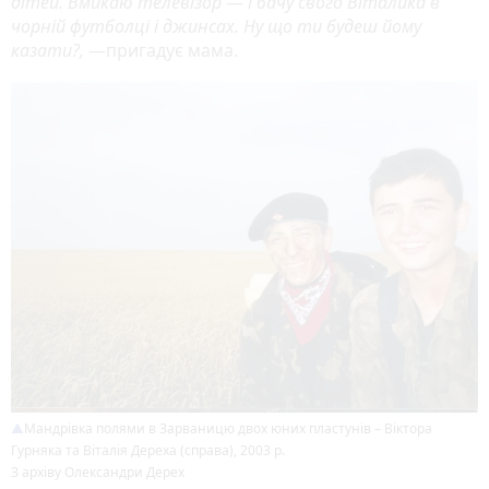
дітей. Вмикаю телевізор
—
і бачу свого Віталика в
чорній футболці і джинсах. Ну що ти будеш йому
казати?,
—пригадує мама.
Мандрівка полями в Зарваницю двох юних пластунів – Віктора
Гурняка та Віталія Дереха (справа), 2003 р.
З архіву Олександри Дерех