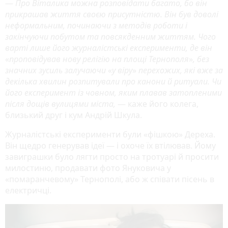
—
Про Віталика можна розповідати багато, бо він
прикрашав життя своєю присутністю. Він був доволі
неформальним, починаючи з методів роботи і
закінчуючи побутом та повсякденним життям. Чого
варті лише його журналістські експерименти, де він
«
проповідував нову релігію на площі Тернополя
»
, без
значних зусиль залучаючи
«
у віру
»
перехожих, які вже за
декілька хвилин розпитували про канони й ритуали. Чи
його експеримент із човном, яким плавав затопленими
після дощів вулицями міста,
— каже його колега,
близький друг і кум Андрій Шкула.
Журналістські експерименти були «фішкою» Дереха.
Він щедро генерував ідеї — і охоче їх втілював. Йому
завиграшки було лягти просто на тротуарі й просити
милостиню, продавати фото Януковича у
«помаранчевому» Тернополі, або ж співати пісень в
електричці.