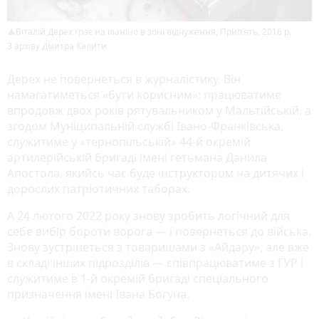
Віталій Дерех грає на піаніно в зоні відчуження, Прип’ять, 2016 р.
З архіву Дмитра Калити
Дерех не повернеться в журналістику. Він
намагатиметься «бути корисним»: працюватиме
впродовж двох років рятувальником у Мальтійській, а
згодом Муніципальній службі Івано-Франківська,
служитиме у «тернопільській» 44-й окремій
артилерійській бригаді імені гетьмана Данила
Апостола, якийсь час буде інструктором на дитячих і
дорослих патріотичних таборах.
А 24 лютого 2022 року знову зробить логічний для
себе вибір бороти ворога — і повернеться до війська.
Знову зустрінеться з товаришами з «Айдару», але вже
в складі інших підрозділів — співпрацюватиме з ГУР і
служитиме в 1-й окремій бригаді спеціального
призначення імені Івана Богуна.