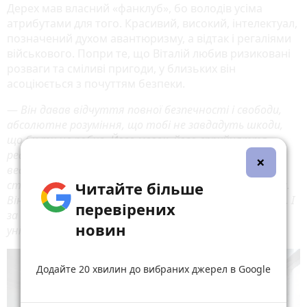
Дерех мав власний «фанклуб», бо володів усіма
атрибутами для того. Красивий, високий, інтелектуал,
позначений духом авантюризму, а відтак і регаліями
військового. Попри те, що Віталій любив ризиковані
розваги та сміливі пригоди, у близьких він
асоціюється з почуттям безпеки.
—
Він давав відчуття повної безпечності і свободи,
абсолютне розуміння, що тобі не завдадуть шкоди,
що би ти не робив. Його мозок, його сприйняття
реальності було вільним від соціальних догм. Попри
×
весь цей трешняк, який він проживав, який з ним
ставався, він умів дати собі раду і залишався добрим.
Читайте більше
Він допомагав людям, попри те, що не дуже їх любив. І
перевірених
за це його неможливо було не любити. Бо він був
новин
унікальним,
— каже Дарця Веретюк.
Додайте 20 хвилин до вибраних джерел в Google