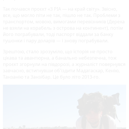
Так почався проєкт «З РІА — на край світу». Звісно,
все, що могло піти не так, пішло не так. Проблеми з
транспортом, мовою, вимогами перевізників (Дереха
не взяли на корабель з острова на континент), потім
його пограбували, тоді паспорт віддали за банку
тушонки і пару доларів — і знову пограбували.
Зрештою, стало зрозуміло, що історія не просто
цікава та авантюрна, а банально небезпечна, тож
проєкт згорнули на півдорозі, а журналіст повернувся
завчасно, встигнувши об'їздити Мадагаскар, Кенію,
Танзанію та Занзібар. Це було літо 2013-го.