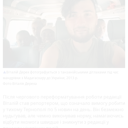
Віталій Дерех фотографується з танзанійськими дітлахами під час
мандрівки з Мадагаскару до України, 2013 р.
Фото Віталія Дереха
Після чергового переформатування роботи редакції
Віталій став репортером, що означало вимогу робити
у тихому Тернополі по 5 новин на день. Він безмежно
нудьгував, але чемно виконував норму, намагаючись
відбути якомога швидше і зникнути з редакції у