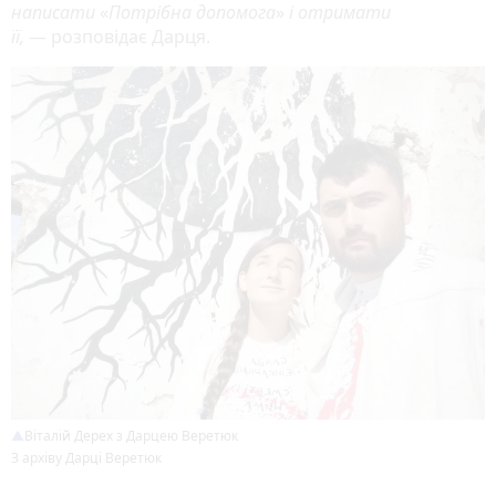
написати
«
Потрібна допомога
»
і отримати
її,
— розповідає Дарця.
Віталій Дерех з Дарцею Веретюк
З архіву Дарці Веретюк