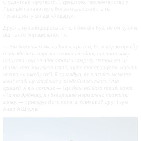
студентські протести. І, зрештою, «волонтерство у
Львові» означатиме бої за незалежність на
Луганщині у складі «Айдару».
Друзі цінували Дереха за те, яким він був, не очікуючи
від нього «правильності».
—
Він багатьом міг видатись різким, бо говорив правду
в очі. Міг без напрягів сказати людині, що вона йому
нецікава і він не вдаватиме інтересу. Натомість із
тими, хто йому імпонував, щиро товаришував. Навіть
часто на шкоду собі. Я пригадую, як в якийсь момент
мені, тоді ще студенту, знадобилась якась сума
грошей. А він позичив
—
і це були всі його гроші. Каже:
«Т
а то дрібниці, я і без грошей нормально прожити
можу,
— пригадує його колега, близький друг і кум
Андрій Шкула.