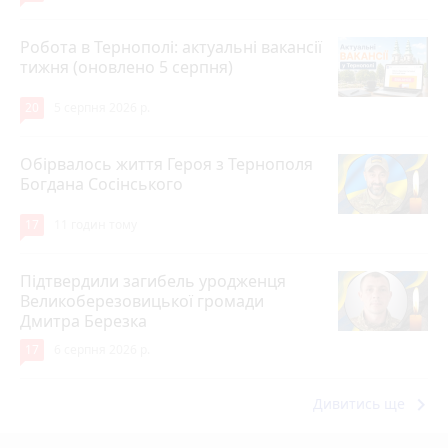
Робота в Тернополі: актуальні вакансії
тижня (оновлено 5 серпня)
20
5 серпня 2026 р.
Обірвалось життя Героя з Тернополя
Богдана Сосінського
17
11 годин тому
Підтвердили загибель уродженця
Великоберезовицької громади
Дмитра Березка
17
6 серпня 2026 р.
keyboard_arrow_right
Дивитись ще