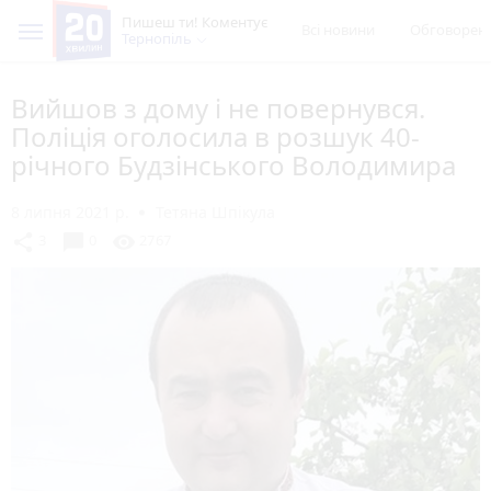
Пишеш ти! Коментує
Всі новини
Обговорен
Тернопіль
Вийшов з дому і не повернувся.
Поліція оголосила в розшук 40-
річного Будзінського Володимира
8 липня 2021 р.
Тетяна Шпікула
chat_bubble
share
visibility
3
0
2767