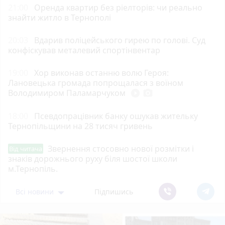
21:00
Оренда квартир без ріелторів: чи реально
знайти житло в Тернополі
20:03
Вдарив поліцейського гирею по голові. Суд
конфіскував металевий спортінвентар
19:00
Хор виконав останню волю Героя:
Лановецька громада попрощалася з воїном
Володимиром Паламарчуком
play_circle_filled
photo_camera
18:00
Псевдопрацівник банку ошукав жительку
Тернопільщини на 28 тисяч гривень
Звернення стосовно нової розмітки і
Від читача
знаків дорожнього руху біля шостої школи
м.Тернопіль.
Всі новини
Підпишись