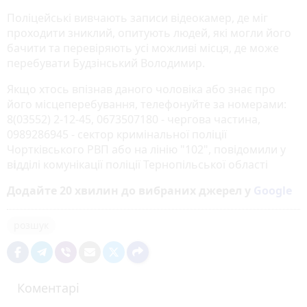
Поліцейські вивчають записи відеокамер, де міг
проходити зниклий, опитують людей, які могли його
бачити та перевіряють усі можливі місця, де може
перебувати Будзінський Володимир.
Якщо хтось впізнав даного чоловіка або знає про
його місцеперебування, телефонуйте за номерами:
8(03552) 2-12-45, 0673507180 - чергова частина,
0989286945 - сектор кримінальної поліції
Чортківського РВП або на лінію "102", повідомили у
в
і
дділі комунікації поліції Тернопільської області
Додайте 20 хвилин до вибраних джерел у
Google
розшук
Коментарі