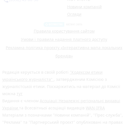
phone_in_talk
Новини компаній
Огляди
Правила користування сайтом
Умови і правила надання платного доступу
Рекламна політика проєкту «Інтерактивна мапа локальних
брендів»
Редакція керується в своїй роботі
"Кодексом етики
українського журналіста"
, затвердженим Комісією з
журналістської етики. Поскаржитись на матеріал до Комісії
можна
тут
Видання є членом
Асоціації Незалежні регіональні видавці
України
та Всесвітньої асоціації видавців
WAN-IFRA
Матеріали з позначками "Новини компаній", "Прес-служба",
"Реклама" та "Партнерський проєкт" опубліковані на правах