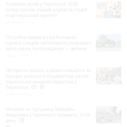
Розвиток дітей у Тернополі 2026:
огляд гуртків, секцій, клубів та студій
(партнерський проєкт)
28 липня 2026 р.
Потрійна аварія в селі Колодне:
одного з водіїв заблокувало всередині
авто, серед постраждалих — дитина
Вчора о 17:04
Не просто школа, а дієва спільнота: як
працює унікальна бордингова школа
Української академії лідерства у
Тернополі
photo_camera
play_circle_filled
4 серпня 2026 р.
Мітинги на підтримку Михайла
Федорова у Тернополі тривають 23-ій
день
photo_camera