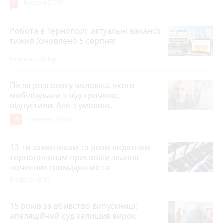
6
Вчора о 21:00
Робота в Тернополі: актуальні вакансії
тижня (оновлено 5 серпня)
5 серпня 2026 р.
Після розголосу чоловіка, якого
мобілізували з відстрочкою,
відпустили. Але з умовою…
15
3 серпня 2026 р.
13-ти захисникам та двом видатним
тернополянам присвоїли звання
почесних громадян міста
Вчора о 10:50
15 років за вбивство випускниці:
апеляційний суд залишив вирок