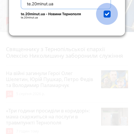
36
5 серпня 2026 р.
Священнику з Тернопільської єпархії
Олексію Николишину заборонили служіння
На війні загинули Герої Олег
Шелетин, Юрій Пушкар, Петро Федів
та Володимир Паламарчук
24
5 серпня 2026 р.
«Три години просиділи в коридорі»:
мама скаржиться на послуги в
травмпункті Тернополя
23
7 годин тому