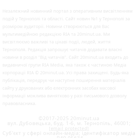
Незалежний новинний портал з оперативним висвітленням
подій у Тернополі та області. Сайт новин №1 у Тернополі за
розміром аудиторії. Новини створюються для Вас
мультимедійною редакцією RIA та 20minut.ua. Ми
висвітлюємо важливі та цікаві події, людей, життя
Тернополя. Редакція запрошує читачів додавати власні
новини в розділ "Від читачів". Сайт 20minut.ua входить до
видавничої групи RIA Media, яка також є частиною Медіа
корпорації RIA © 20minut.ua. Усі права захищені. Будь-яка
публiкацiя, передрук чи наступне поширення матеріалів
сайту у друкованих або електронних засобах масової
інформації можлива винятково у разі письмового дозволу
правовласника.
©2017-2025 20minut.ua
вул. Дубовецька, буд. 1-б, м. Тернопіль, 46001;
[email protected]
Cуб'єкт у сфері онлайн-медіа; ідентифікатор медіа