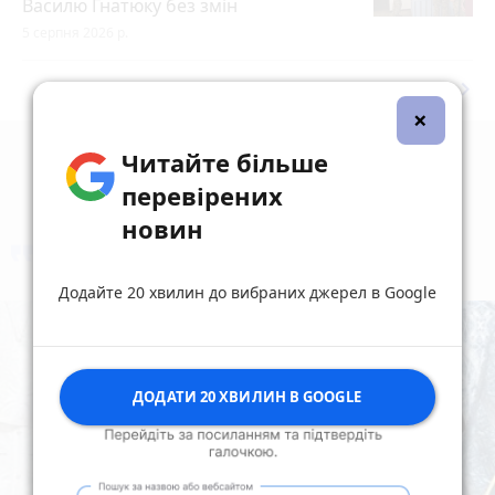
Василю Гнатюку без змін
5 серпня 2026 р.
keyboard_arrow_right
Дивитись ще
×
Читайте більше
перевірених
новин
коментують
Найчастіше
Додайте 20 хвилин до вибраних джерел в Google
ДОДАТИ 20 ХВИЛИН В GOOGLE