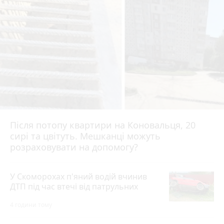
Після потопу квартири на Коновальця, 20
сирі та цвітуть. Мешканці можуть
розраховувати на допомогу?
У Скоморохах п'яний водій вчинив
ДТП під час втечі від патрульних
4 години тому