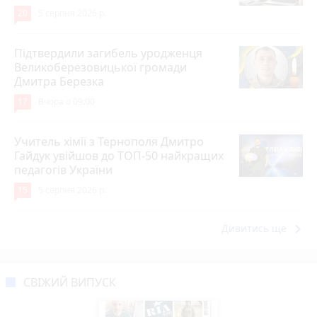
20
5 серпня 2026 р.
Підтвердили загибель уродженця
Великоберезовицької громади
Дмитра Березка
17
Вчора о 09:00
Учитель хімії з Тернополя Дмитро
Гайдук увійшов до ТОП-50 найкращих
педагогів України
15
5 серпня 2026 р.
keyboard_arrow_right
Дивитись ще
СВІЖИЙ ВИПУСК