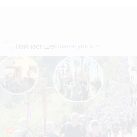
коментують
Найчастіше
78