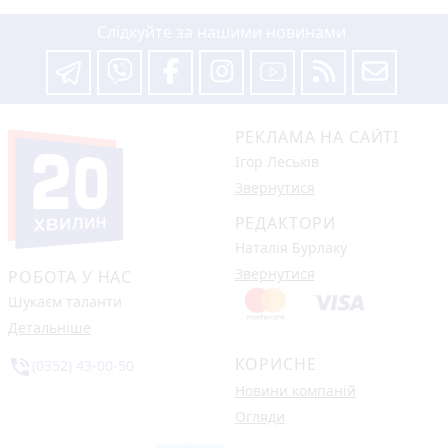
Слідкуйте за нашими новинами
РЕКЛАМА НА САЙТІ
Ігор Леськів
Звернутися
РЕДАКТОРИ
Наталія Бурлаку
Звернутися
РОБОТА У НАС
Шукаєм таланти
Детальніше
КОРИСНЕ
phone_in_talk
(0352) 43-00-50
Новини компаній
Огляди