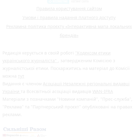
Правила користування сайтом
Умови і правила надання платного доступу
Рекламна політика проєкту «Інтерактивна мапа локальних
брендів»
Редакція керується в своїй роботі
"Кодексом етики
українського журналіста"
, затвердженим Комісією з
журналістської етики. Поскаржитись на матеріал до Комісії
можна
тут
Видання є членом
Асоціації Незалежні регіональні видавці
України
та Всесвітньої асоціації видавців
WAN-IFRA
Матеріали з позначками "Новини компаній", "Прес-служба",
"Реклама" та "Партнерський проєкт" опубліковані на правах
реклами.