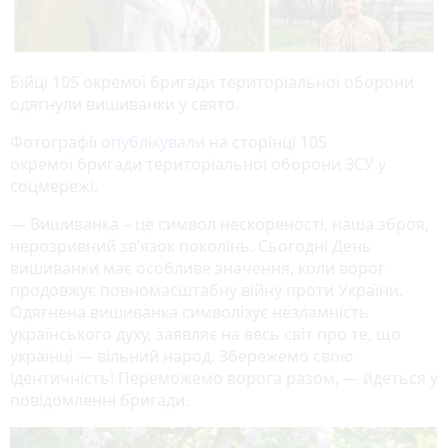
Бійці 105 окремої бригади територіальної оборони
одягнули вишиванки у свято.
Фотографії
опублікували
на сторінці 105
окремої бригади територіальної оборони ЗСУ у
соцмережі.
— Вишиванка – це символ нескореності, наша зброя,
нерозривний зв’язок поколінь. Сьогодні День
вишиванки має особливе значення, коли ворог
продовжує повномасштабну війну проти України.
Одягнена вишиванка символізує незламність
українського духу, заявляє на весь світ про те, що
українці — вільний народ. Збережемо свою
ідентичність! Переможемо ворога разом, — йдеться у
повідомленні бригади.