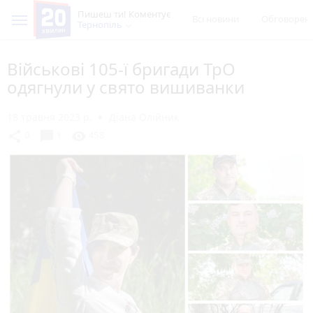
Пишеш ти! Коментує
Всі новини
Обговорен
Тернопіль
Військові 105-ї бригади ТрО
одягнули у свято вишиванки
18 травня 2023 р.
Діана Олійник
chat_bubble
share
visibility
0
1
458