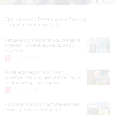
4 серпня 2026 р.
Хресна хода з Волині вже дійшла до
Почаївської лаври
photo_camera
play_circle_filled
Священнику з Тернопільської єпархії
Олексію Николишину заборонили
служіння
36
5 серпня 2026 р.
На війні загинули Герої Олег
Шелетин, Юрій Пушкар, Петро Федів
та Володимир Паламарчук
24
5 серпня 2026 р.
Робота в Тернополі: актуальні вакансії
тижня (оновлено 5 серпня)