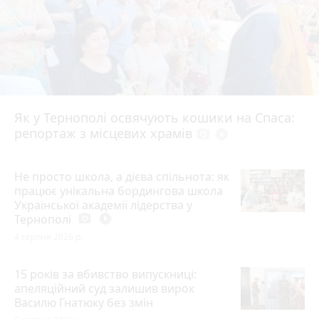
Як у Тернополі освячують кошики на Спаса:
репортаж з місцевих храмів
photo_camera
play_circle_filled
Не просто школа, а дієва спільнота: як
працює унікальна бордингова школа
Української академії лідерства у
Тернополі
photo_camera
play_circle_filled
4 серпня 2026 р.
15 років за вбивство випускниці:
апеляційний суд залишив вирок
Василю Гнатюку без змін