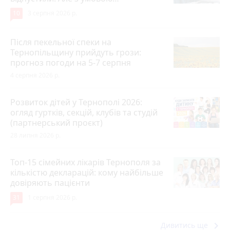
10
3 серпня 2026 р.
Після пекельної спеки на
Тернопільщину прийдуть грози:
прогноз погоди на 5-7 серпня
4 серпня 2026 р.
Розвиток дітей у Тернополі 2026:
огляд гуртків, секцій, клубів та студій
(партнерський проєкт)
28 липня 2026 р.
Топ-15 сімейних лікарів Тернополя за
кількістю декларацій: кому найбільше
довіряють пацієнти
31
1 серпня 2026 р.
keyboard_arrow_right
Дивитись ще