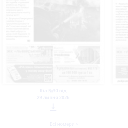
Ria №30 від
29 липня 2026

Всі номери >