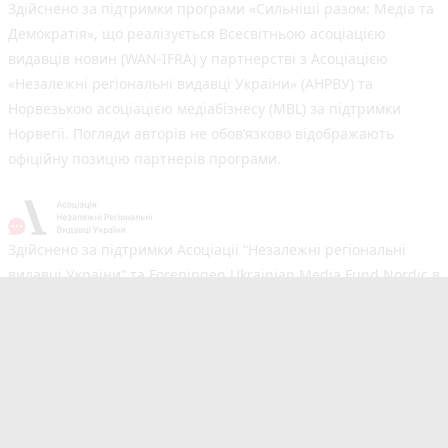
Здійснено за підтримки програми «Сильніші разом: Медіа та
Демократія», що реалізується Всесвітньою асоціацією
видавців новин (WAN-IFRA) у партнерстві з Асоціацією
«Незалежні регіональні видавці України» (АНРВУ) та
Норвезькою асоціацією медіабізнесу (MBL) за підтримки
Норвегії. Погляди авторів не обов’язково відображають
офіційну позицію партнерів програми.
Здійснено за підтримки Асоціації “Незалежні регіональні
видавці України” та Foreningen Ukrainian Media Fund Nordic в
рамках реалізації проєкту Хаб підтримки регіональних медіа.
Погляди авторів не обов'язково збігаються з офіційною
позицією партнерів
Незалежний новинний портал з оперативним висвітленням
подій у Тернополі та області. Сайт новин №1 у Тернополі за