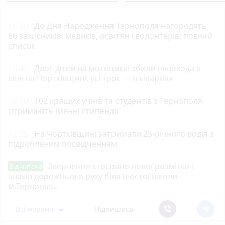
14:30
До Дня Народження Тернополя нагородять
56 захисників, медиків, освітян і волонтерів: повний
список
13:45
Двоє дітей на мотоциклі збили пішохода в
селі на Чортківщині: усі троє — в лікарнях
13:10
102 кращих учнів та студентів з Тернополя
отримають іменні стипендії
12:35
На Чортківщині затримали 25-річного водія з
підробленим посвідченням
Звернення стосовно нової розмітки і
Від читача
знаків дорожнього руху біля шостої школи
м.Тернопіль.
Всі новини
Підпишись