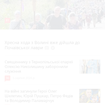
81
4 серпня 2026 р.
Хресна хода з Волині вже дійшла до
Почаївської лаври
photo_camera
play_circle_filled
Священнику з Тернопільської єпархії
Олексію Николишину заборонили
служіння
36
5 серпня 2026 р.
На війні загинули Герої Олег
Шелетин, Юрій Пушкар, Петро Федів
та Володимир Паламарчук