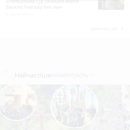
апеляційний суд залишив вирок
Василю Гнатюку без змін
5 серпня 2026 р.
keyboard_arrow_right
Дивитись ще
коментують
Найчастіше