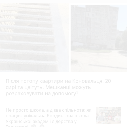
Після потопу квартири на Коновальця, 20
сирі та цвітуть. Мешканці можуть
розраховувати на допомогу?
Не просто школа, а дієва спільнота: як
працює унікальна бордингова школа
Української академії лідерства у
Тернополі
photo_camera
play_circle_filled