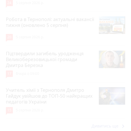
24
5 серпня 2026 р.
Робота в Тернополі: актуальні вакансії
тижня (оновлено 5 серпня)
20
5 серпня 2026 р.
Підтвердили загибель уродженця
Великоберезовицької громади
Дмитра Березка
17
Вчора о 09:00
Учитель хімії з Тернополя Дмитро
Гайдук увійшов до ТОП-50 найкращих
педагогів України
15
5 серпня 2026 р.
keyboard_arrow_right
Дивитись ще