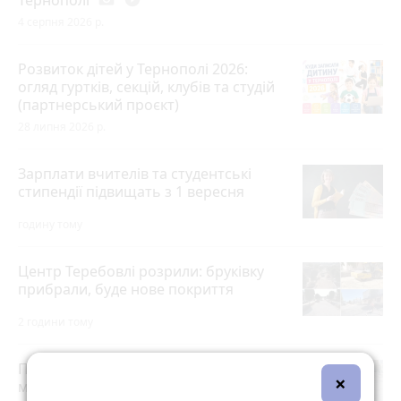
4 серпня 2026 р.
Розвиток дітей у Тернополі 2026:
огляд гуртків, секцій, клубів та студій
(партнерський проєкт)
28 липня 2026 р.
Зарплати вчителів та студентські
стипендії підвищать з 1 вересня
годину тому
Центр Теребовлі розрили: бруківку
прибрали, буде нове покриття
2 години тому
Після розголосу чоловіка, якого
×
мобілізували з відстрочкою,