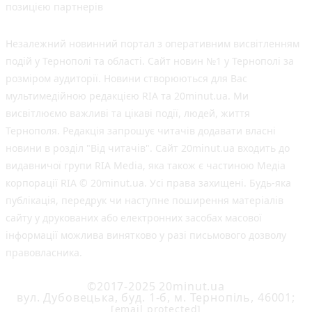
позицією партнерів
Незалежний новинний портал з оперативним висвітленням
подій у Тернополі та області. Сайт новин №1 у Тернополі за
розміром аудиторії. Новини створюються для Вас
мультимедійною редакцією RIA та 20minut.ua. Ми
висвітлюємо важливі та цікаві події, людей, життя
Тернополя. Редакція запрошує читачів додавати власні
новини в розділ "Від читачів". Сайт 20minut.ua входить до
видавничої групи RIA Media, яка також є частиною Медіа
корпорації RIA © 20minut.ua. Усі права захищені. Будь-яка
публiкацiя, передрук чи наступне поширення матеріалів
сайту у друкованих або електронних засобах масової
інформації можлива винятково у разі письмового дозволу
правовласника.
©2017-2025 20minut.ua
вул. Дубовецька, буд. 1-б, м. Тернопіль, 46001;
[email protected]