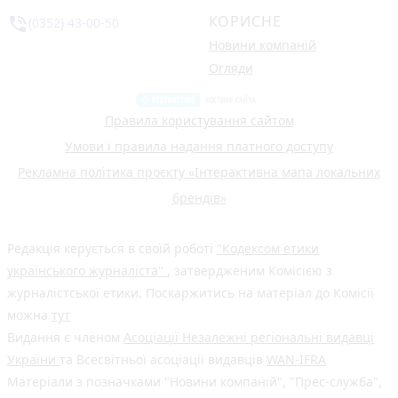
КОРИСНЕ
phone_in_talk
(0352) 43-00-50
Новини компаній
Огляди
Правила користування сайтом
Умови і правила надання платного доступу
Рекламна політика проєкту «Інтерактивна мапа локальних
брендів»
Редакція керується в своїй роботі
"Кодексом етики
українського журналіста"
, затвердженим Комісією з
журналістської етики. Поскаржитись на матеріал до Комісії
можна
тут
Видання є членом
Асоціації Незалежні регіональні видавці
України
та Всесвітньої асоціації видавців
WAN-IFRA
Матеріали з позначками "Новини компаній", "Прес-служба",