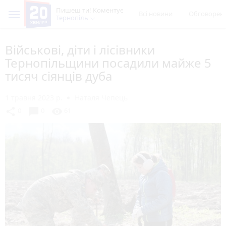
Пишеш ти! Коментує
Всі новини
Обговорен
Тернопіль
Військові, діти і лісівники
Тернопільщини посадили майже 5
тисяч сіянців дуба
1 травня 2023 р.
Наталя Чепець
chat_bubble
share
visibility
0
0
61