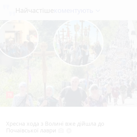
коментують
Найчастіше
78
4 серпня 2026 р.
Хресна хода з Волині вже дійшла до
Почаївської лаври
photo_camera
play_circle_filled