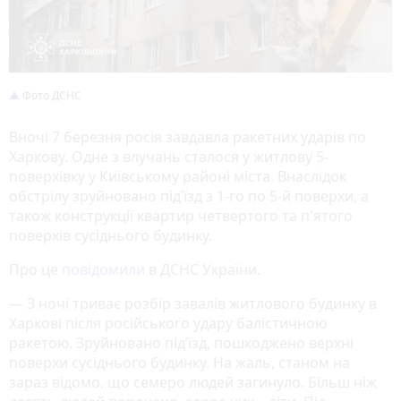
Фото ДСНС
Вночі 7 березня росія завдавла ракетних ударів по
Харкову. Одне з влучань сталося у житлову 5-
поверхівку у Київському районі міста. Внаслідок
обстрілу зруйновано під’їзд з 1-го по 5-й поверхи, а
також конструкції квартир четвертого та п'ятого
поверхів сусіднього будинку.
Про це
повідомили
в ДСНС України.
— З ночі триває розбір завалів житлового будинку в
Харкові після російського удару балістичною
ракетою. Зруйновано під’їзд, пошкоджено верхні
поверхи сусіднього будинку. На жаль, станом на
зараз відомо, що семеро людей загинуло. Більш ніж