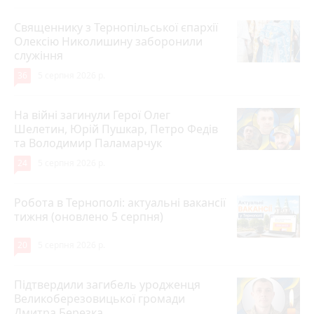
Священнику з Тернопільської єпархії
Олексію Николишину заборонили
служіння
36
5 серпня 2026 р.
На війні загинули Герої Олег
Шелетин, Юрій Пушкар, Петро Федів
та Володимир Паламарчук
24
5 серпня 2026 р.
Робота в Тернополі: актуальні вакансії
тижня (оновлено 5 серпня)
20
5 серпня 2026 р.
Підтвердили загибель уродженця
Великоберезовицької громади
Дмитра Березка