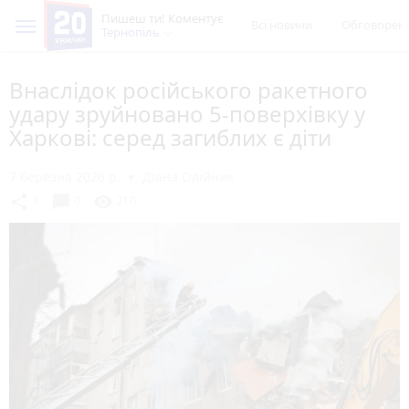
Пишеш ти! Коментує
Всі новини
Обговорен
Тернопіль
Внаслідок російського ракетного
удару зруйновано 5-поверхівку у
Харкові: серед загиблих є діти
7 березня 2026 р.
Діана Олійник
chat_bubble
share
visibility
1
0
210