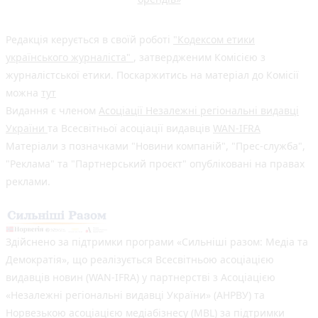
Редакція керується в своїй роботі
"Кодексом етики
українського журналіста"
, затвердженим Комісією з
журналістської етики. Поскаржитись на матеріал до Комісії
можна
тут
Видання є членом
Асоціації Незалежні регіональні видавці
України
та Всесвітньої асоціації видавців
WAN-IFRA
Матеріали з позначками "Новини компаній", "Прес-служба",
"Реклама" та "Партнерський проєкт" опубліковані на правах
реклами.
Здійснено за підтримки програми «Сильніші разом: Медіа та
Демократія», що реалізується Всесвітньою асоціацією
видавців новин (WAN-IFRA) у партнерстві з Асоціацією
«Незалежні регіональні видавці України» (АНРВУ) та
Норвезькою асоціацією медіабізнесу (MBL) за підтримки