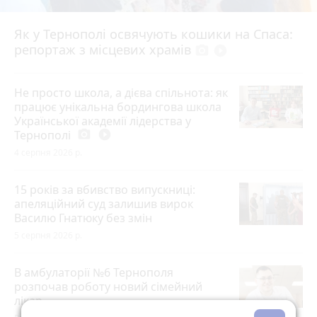
Як у Тернополі освячують кошики на Спаса:
репортаж з місцевих храмів
photo_camera
play_circle_filled
Не просто школа, а дієва спільнота: як
працює унікальна бордингова школа
Української академії лідерства у
Тернополі
photo_camera
play_circle_filled
4 серпня 2026 р.
15 років за вбивство випускниці:
апеляційний суд залишив вирок
Василю Гнатюку без змін
5 серпня 2026 р.
В амбулаторії №6 Тернополя
розпочав роботу новий сімейний
лікар