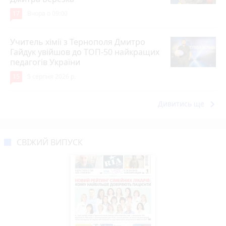
17
Вчора о 09:00
Учитель хімії з Тернополя Дмитро
Гайдук увійшов до ТОП-50 найкращих
педагогів України
15
5 серпня 2026 р.
keyboard_arrow_right
Дивитись ще
СВІЖИЙ ВИПУСК