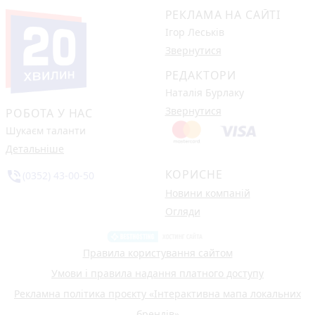
РЕКЛАМА НА САЙТІ
Ігор Леськів
Звернутися
РЕДАКТОРИ
Наталія Бурлаку
Звернутися
РОБОТА У НАС
Шукаєм таланти
Детальніше
КОРИСНЕ
phone_in_talk
(0352) 43-00-50
Новини компаній
Огляди
Правила користування сайтом
Умови і правила надання платного доступу
Рекламна політика проєкту «Інтерактивна мапа локальних
брендів»