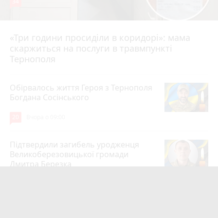
34
«Три години просиділи в коридорі»: мама
Вчора о 13:05
скаржиться на послуги в травмпункті
Тернополя
Обірвалось життя Героя з Тернополя
Богдана Сосінського
20
Вчора о 09:00
Підтвердили загибель уродженця
Великоберезовицької громади
Дмитра Березка
17
6 серпня 2026 р.
Вдарив поліцейського гирею по
голові. Суд конфіскував металевий