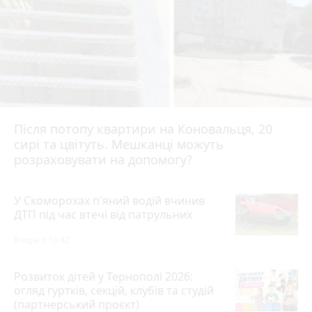
Після потопу квартири на Коновальця, 20
сирі та цвітуть. Мешканці можуть
розраховувати на допомогу?
У Скоморохах п'яний водій вчинив
ДТП під час втечі від патрульних
Вчора о 16:42
Розвиток дітей у Тернополі 2026:
огляд гуртків, секцій, клубів та студій
(партнерський проєкт)