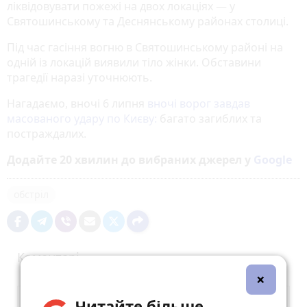
ліквідовувати пожежі на двох локаціях — у
Святошинському та Деснянському районах столиці.
Під час гасіння вогню в Святошинському районі на
одній із локацій виявили тіло жінки. Обставини
трагедії наразі уточнюють.
Нагадаємо, вночі 6 липня
вночі ворог завдав
масованого удару по Києву:
багато загиблих та
постраждалих.
Додайте 20 хвилин до вибраних джерел у
Google
обстріл
Коментарі
×
Читайте більше