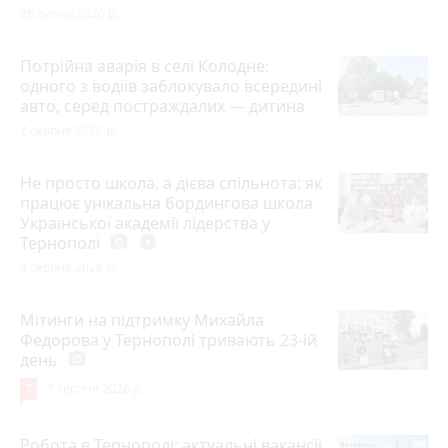
28 липня 2026 р.
Потрійна аварія в селі Колодне:
одного з водіїв заблокувало всередині
авто, серед постраждалих — дитина
7 серпня 2026 р.
Не просто школа, а дієва спільнота: як
працює унікальна бордингова школа
Української академії лідерства у
Тернополі
photo_camera
play_circle_filled
4 серпня 2026 р.
Мітинги на підтримку Михайла
Федорова у Тернополі тривають 23-ій
день
photo_camera
7
7 серпня 2026 р.
Робота в Тернополі: актуальні вакансії