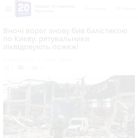
Пишеш ти! Коментує
Всі новини
Обговорен
Тернопіль
Вночі ворог знову бив балістикою
по Києву: рятувальники
ліквідовують пожежі
8 липня 2026 р.
Ольга Турчак
chat_bubble
share
visibility
0
0
164