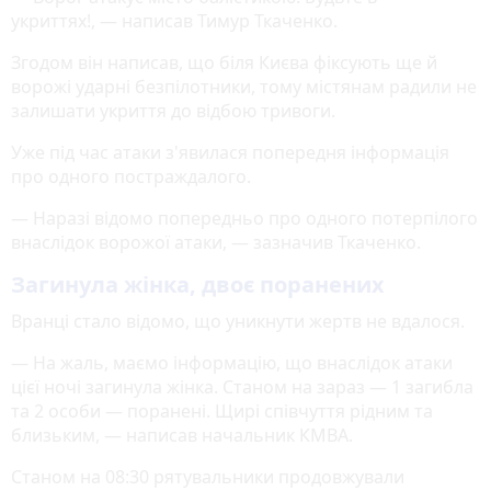
укриттях!, — написав Тимур Ткаченко.
Згодом він написав, що біля Києва фіксують ще й
ворожі ударні безпілотники, тому містянам радили не
залишати укриття до відбою тривоги.
Уже під час атаки з'явилася попередня інформація
про одного постраждалого.
— Наразі відомо попередньо про одного потерпілого
внаслідок ворожої атаки, — зазначив Ткаченко.
Загинула жінка, двоє поранених
Вранці стало відомо, що уникнути жертв не вдалося.
— На жаль, маємо інформацію, що внаслідок атаки
цієї ночі загинула жінка. Станом на зараз — 1 загибла
та 2 особи — поранені. Щирі співчуття рідним та
близьким, — написав начальник КМВА.
Станом на 08:30 рятувальники продовжували