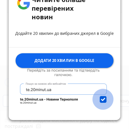
перевірених
новин
Опублікувати коментар
Додайте 20 хвилин до вибраних джерел в Google
ДОДАТИ 20 ХВИЛИН В GOOGLE
Новини Тернополя за сьогодні
Бренди Тернопілля
Звільнені з полон
09:29
росія завдала масованого удару по Одесі, є
постраждалі
photo_camera