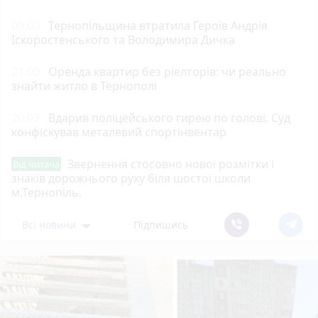
09:00
Тернопільщина втратила Героїв Андрія
Іскоростенського та Володимира Дичка
21:00
Оренда квартир без ріелторів: чи реально
знайти житло в Тернополі
20:03
Вдарив поліцейського гирею по голові. Суд
конфіскував металевий спортінвентар
Звернення стосовно нової розмітки і
Від читача
знаків дорожнього руху біля шостої школи
м.Тернопіль.
Всі новини
Підпишись