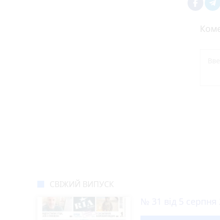
Коме
Новини Тернополя за сь