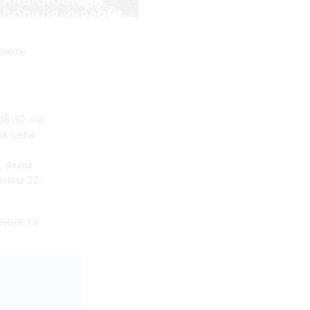
люють
8:30, на
ік села
, яким
нням 22-
ення та