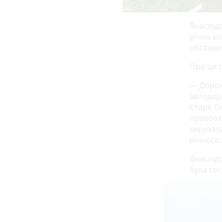
Внаслід
річна в
обстави
Про це 
— Дорож
автодор
Старе С
правоохо
керувала
річного 
Внаслід
була гос