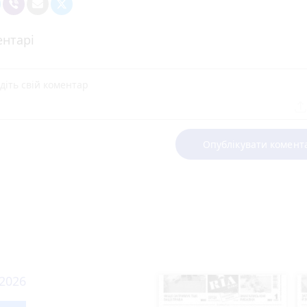
нтарі
Опублікувати комент
огодні