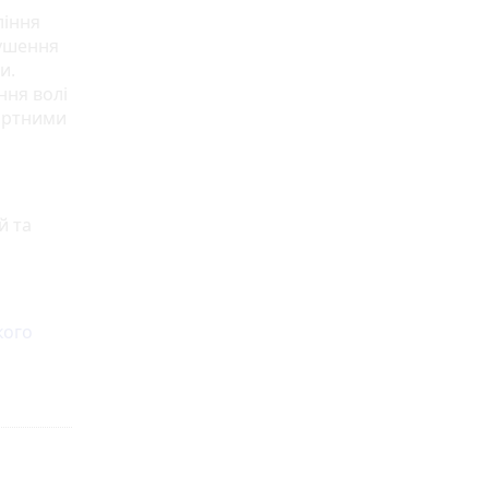
ління
рушення
и.
ння волі
портними
й та
кого