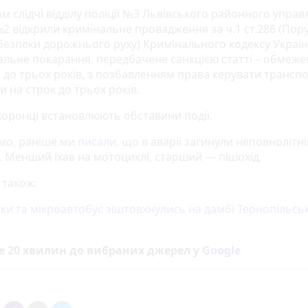
м слідчі відділу поліції №3 Львівського районного управ
 №2 відкрили кримінальне провадження за ч.1 ст.286 (По
безпеки дорожнього руху) Кримінального кодексу Україн
льне покарання, передбачене санкцією статті – обмеже
к до трьох років, з позбавленням права керувати транс
 на строк до трьох років.
оронці встановлюють обставини події.
мо, раніше ми
писали,
що в аварії загинули неповнолітні
. Менший їхав на мотоциклі, старший — пішохід.
 також:
вки та мікроавтобус зіштовхнулись на дамбі Тернопільсь
е 20 хвилин до вибраних джерел у
Google