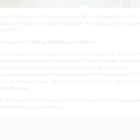
ок автозіткнення у Львівському районі травмувалась 27-
одійка легковика з Тернопільщини. Поліцейські встанов
ни ДТП.
повідомляє
Поліція Львівської області
.
ньо-транспортна пригода сталася 29 вересня, близько 0
озі «Мукачево-Івано-Франківськ-Рогатин-Львів» неподал
ело Львівського району. Як попередньо встановили
ронці, відбулося зіткнення автомобілів Volkswagen Golf
 27-річна жителька Тернополя, та Fiat Ducato під керува
львів’янина.
ок ДТП водійка Volkswagen Golf отримала тілесні ушкодж
піталізована в реанімацію.