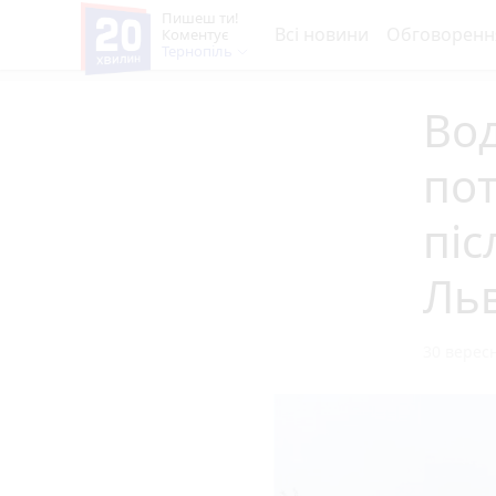
Пишеш ти!
Всі новини
Обговоренн
Коментує
Тернопіль
Вод
пот
піс
Ль
30 вересн