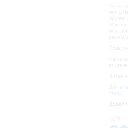
За факто
поліції
правил 
Максима
на стро
засобами
Правоох
Нагадає
вчитель
Читайте
Дві авті
ставу
Додайт
ДТП