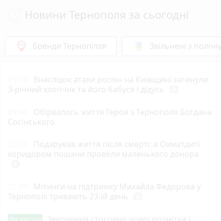
Новини Тернополя за сьогодні
Бренди Тернопілля
Звільнені з полон
09:48
Внаслідок атаки росіян на Київщині загинули
3-річний хлопчик та його бабуся і дідусь
photo_camera
09:00
Обірвалось життя Героя з Тернополя Богдана
Сосінського
22:00
Подарував життя після смерті: в Охматдиті
коридором пошани провели маленького донора
play_circle_filled
21:00
Мітинги на підтримку Михайла Федорова у
Тернополі тривають 23-ій день
photo_camera
Звернення стосовно нової розмітки і
Від читача