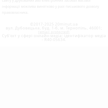
сайту у друкованих або електронних засобах масової
інформації можлива винятково у разі письмового дозволу
правовласника.
©2017-2025 20minut.ua
вул. Дубовецька, буд. 1-б, м. Тернопіль, 46001;
[email protected]
Cуб'єкт у сфері онлайн-медіа; ідентифікатор медіа
- R40-05634.