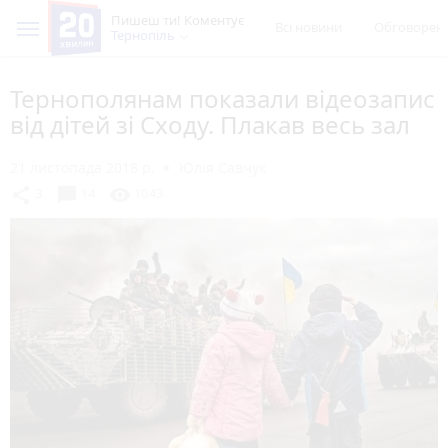
Пишеш ти! Коментує
Всі новини
Обговорен
Тернопіль
Тернополянам показали відеозапис
від дітей зі Сходу. Плакав весь зал
21 листопада 2018 р.
Юлія Савчук
chat_bubble
share
visibility
3
14
1043