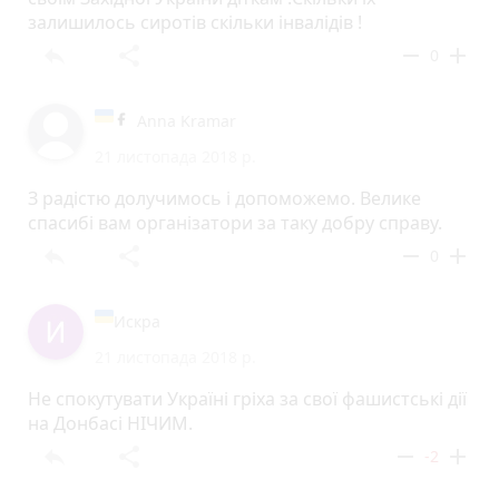
залишилось сиротів скільки інвалідів !
reply
share
remove
add
0
Anna Kramar
21 листопада 2018 р.
З радістю долучимось і допоможемо. Велике
спасибі вам організатори за таку добру справу.
reply
share
remove
add
0
Искра
21 листопада 2018 р.
Не спокутувати Україні гріха за свої фашистські дії
на Донбасі НІЧИМ.
reply
share
remove
add
-2