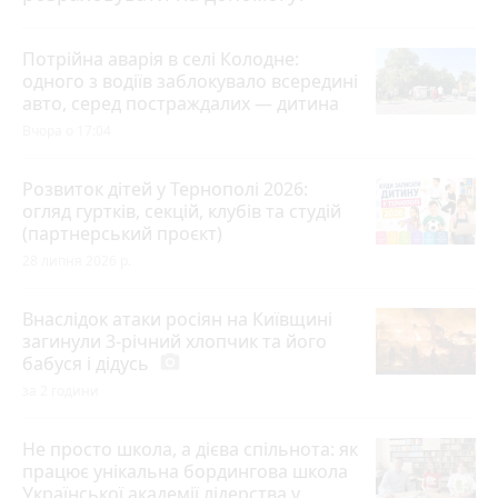
Потрійна аварія в селі Колодне:
одного з водіїв заблокувало всередині
авто, серед постраждалих — дитина
Вчора о 17:04
Розвиток дітей у Тернополі 2026:
огляд гуртків, секцій, клубів та студій
(партнерський проєкт)
28 липня 2026 р.
Внаслідок атаки росіян на Київщині
загинули 3-річний хлопчик та його
бабуся і дідусь
photo_camera
за 2 години
Не просто школа, а дієва спільнота: як
працює унікальна бордингова школа
Української академії лідерства у