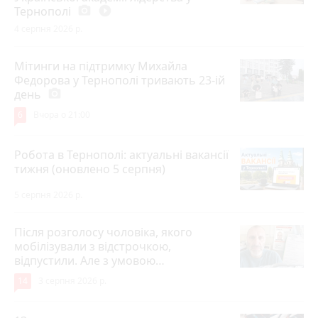
Тернополі
photo_camera
play_circle_filled
4 серпня 2026 р.
Мітинги на підтримку Михайла
Федорова у Тернополі тривають 23-ій
день
photo_camera
6
Вчора о 21:00
Робота в Тернополі: актуальні вакансії
тижня (оновлено 5 серпня)
5 серпня 2026 р.
Після розголосу чоловіка, якого
мобілізували з відстрочкою,
відпустили. Але з умовою…
14
3 серпня 2026 р.