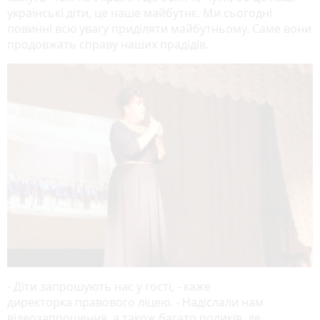
українські діти, це наше майбутнє. Ми сьогодні
повинні всю увагу приділяти майбутньому. Саме вони
продовжать справу наших прадідів.
- Діти запрошують нас у гості, - каже
директорка правового ліцею. - Надіслали нам
відеозапрошення, а також багато роликів, де