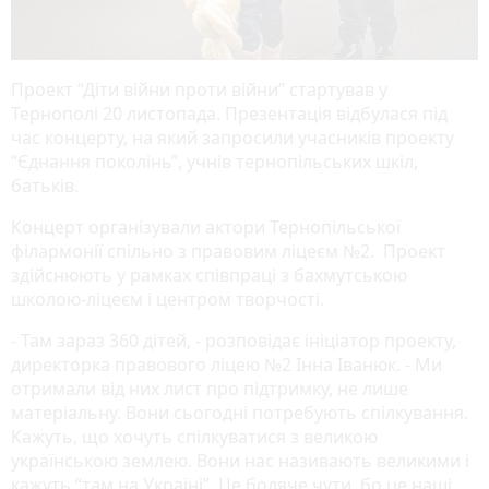
Проект “Діти війни проти війни” стартував у
Тернополі 20 листопада. Презентація відбулася під
час концерту, на який запросили учасників проекту
“Єднання поколінь”, учнів тернопільських шкіл,
батьків.
Концерт організували актори Тернопільської
філармонії спільно з правовим ліцеєм №2. Проект
здійснюють у рамках співпраці з бахмутською
школою-ліцеєм і центром творчості.
- Там зараз 360 дітей, - розповідає ініціатор проекту,
директорка правового ліцею №2 Інна Іванюк. - Ми
отримали від них лист про підтримку, не лише
матеріальну. Вони сьогодні потребують спілкування.
Кажуть, що хочуть спілкуватися з великою
українською землею. Вони нас називають великими і
кажуть “там на Україні”. Це боляче чути, бо це наші