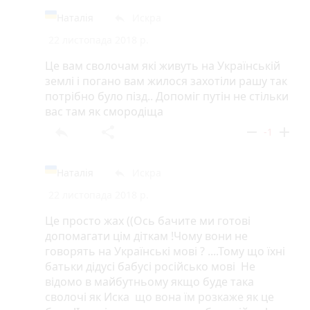
Наталія
Искра
reply
22 листопада 2018 р.
Це вам сволочам які живуть на Українській
землі і погано вам жилося захотіли рашу так
потрібно було пізд.. Допоміг путін не стільки
вас там як смородіща
reply
share
remove
add
-1
Наталія
Искра
reply
22 листопада 2018 р.
Це просто жах ((Ось бачите ми готові
допомагати цім діткам !Чому вони не
говорять на Українські мові ? ....Тому що їхні
батьки дідусі бабусі російсько мові Не
відомо в майбутньому якщо буде така
сволочі як Иска що вона їм розкаже як це