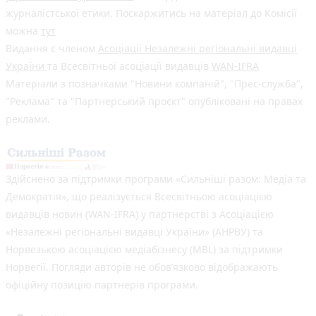
журналістської етики. Поскаржитись на матеріал до Комісії
можна
тут
Видання є членом
Асоціації Незалежні регіональні видавці
України
та Всесвітньої асоціації видавців
WAN-IFRA
Матеріали з позначками "Новини компаній", "Прес-служба",
"Реклама" та "Партнерський проєкт" опубліковані на правах
реклами.
Здійснено за підтримки програми «Сильніші разом: Медіа та
Демократія», що реалізується Всесвітньою асоціацією
видавців новин (WAN-IFRA) у партнерстві з Асоціацією
«Незалежні регіональні видавці України» (АНРВУ) та
Норвезькою асоціацією медіабізнесу (MBL) за підтримки
Норвегії. Погляди авторів не обов’язково відображають
офіційну позицію партнерів програми.