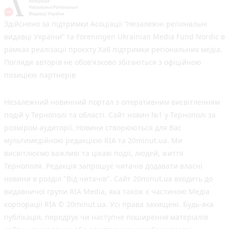
Здійснено за підтримки Асоціації “Незалежні регіональні
видавці України” та Foreningen Ukrainian Media Fund Nordic в
рамках реалізації проєкту Хаб підтримки регіональних медіа.
Погляди авторів не обов'язково збігаються з офіційною
позицією партнерів
Незалежний новинний портал з оперативним висвітленням
подій у Тернополі та області. Сайт новин №1 у Тернополі за
розміром аудиторії. Новини створюються для Вас
мультимедійною редакцією RIA та 20minut.ua. Ми
висвітлюємо важливі та цікаві події, людей, життя
Тернополя. Редакція запрошує читачів додавати власні
новини в розділ "Від читачів". Сайт 20minut.ua входить до
видавничої групи RIA Media, яка також є частиною Медіа
корпорації RIA © 20minut.ua. Усі права захищені. Будь-яка
публiкацiя, передрук чи наступне поширення матеріалів