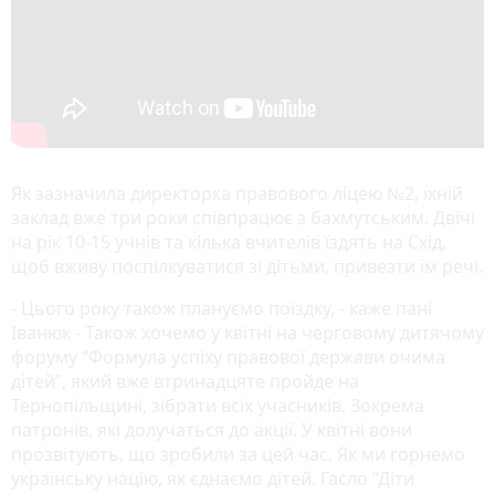
Як зазначила директорка правового ліцею №2, їхній
заклад вже три роки співпрацює з бахмутським. Двічі
на рік 10-15 учнів та кілька вчителів їздять на Схід,
щоб вживу поспілкуватися зі дітьми, привезти їм речі.
- Цього року також плануємо поїздку, - каже пані
Іванюк - Також хочемо у квітні на черговому дитячому
форуму “Формула успіху правової держави очима
дітей”, який вже втринадцяте пройде на
Тернопільщині, зібрати всіх учасників. Зокрема
патронів, які долучаться до акції. У квітні вони
прозвітують, що зробили за цей час. Як ми горнемо
українську націю, як єднаємо дітей. Гасло “Діти