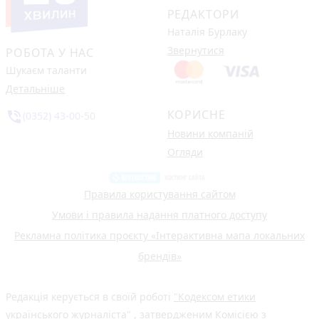
РЕДАКТОРИ
Наталія Бурлаку
Звернутися
РОБОТА У НАС
Шукаєм таланти
Детальніше
КОРИСНЕ
phone_in_talk
(0352) 43-00-50
Новини компаній
Огляди
Правила користування сайтом
Умови і правила надання платного доступу
Рекламна політика проєкту «Інтерактивна мапа локальних
брендів»
Редакція керується в своїй роботі
"Кодексом етики
українського журналіста"
, затвердженим Комісією з