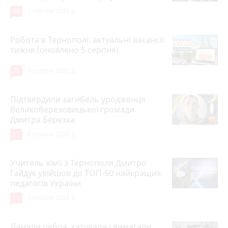
24
5 серпня 2026 р.
Робота в Тернополі: актуальні вакансії
тижня (оновлено 5 серпня)
20
5 серпня 2026 р.
Підтвердили загибель уродженця
Великоберезовицької громади
Дмитра Березка
17
6 серпня 2026 р.
Учитель хімії з Тернополя Дмитро
Гайдук увійшов до ТОП-50 найкращих
педагогів України
15
5 серпня 2026 р.
Ламали ребра, катували і вимагали