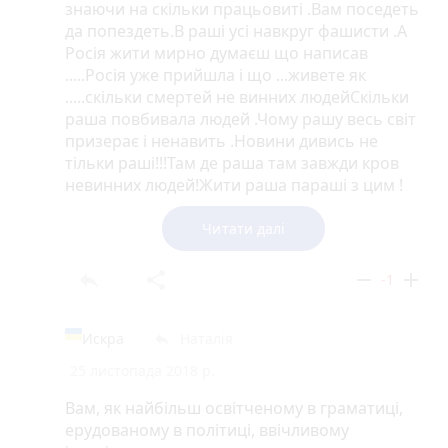
знаючи на скільки працьовиті .Вам поседеть
да попездеть.В раші усі навкруг фашисти .А
Росія жити мирно думаєш що написав
.....Росія уже прийшла і що ...живете як
.....скільки смертей не винних людейСкільки
раша повбивала людей .Чому рашу весь світ
призерає і ненавить .Новини дивись не
тільки раші!!!Там де раша там завжди кров
невинних людей!Жити раша параші з цим !
Ще років 2 Рашу так притиснуть санкціями
що ви уроди будете просити Україночку що
Читати далі
пробач нас !Я не за владу а за свою Україну
!!!!!!!Слава Україні!!!!
reply
share
remove
add
-1
Искра
Наталія
reply
25 листопада 2018 р.
Вам, як найбільш освітченому в граматиці,
ерудованому в політиці, ввічливому