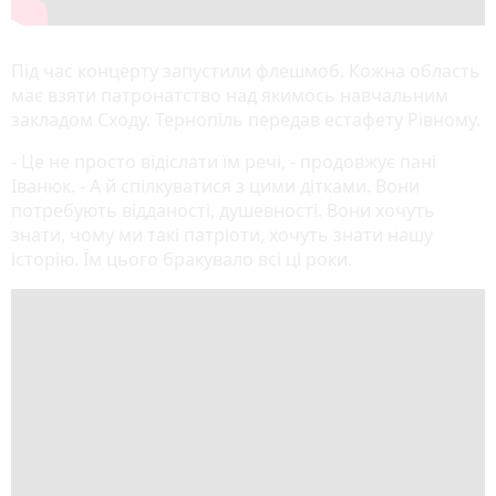
Під час концерту запустили флешмоб. Кожна область
має взяти патронатство над якимось навчальним
закладом Сходу. Тернопіль передав естафету Рівному.
- Це не просто відіслати їм речі, - продовжує пані
Іванюк. - А й спілкуватися з цими дітками. Вони
потребують відданості, душевності. Вони хочуть
знати, чому ми такі патріоти, хочуть знати нашу
історію. Їм цього бракувало всі ці роки.