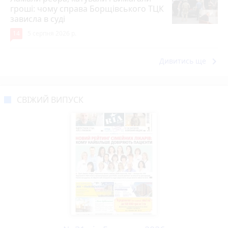
гроші: чому справа Борщівського ТЦК
зависла в суді
14
5 серпня 2026 р.
keyboard_arrow_right
Дивитись ще
СВІЖИЙ ВИПУСК