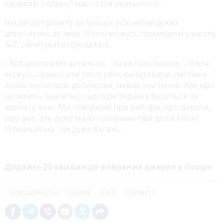
єднають Україну” має стати реальністю.
Ініціатор проекту запрошує усіх небайдужих
долучатися до акції. Охочі можуть приходити у школу
№2, запитувати про деталі.
- Все розповімо детально, - каже пані Іванюк. - Охочі
можуть приносити теплі речі, канцтовари, листівки.
Хтось молитвою допоможе, немає значення. Але про
це мають знати всі: сьогодні Україна бореться за
крилату юнь. Ми говоримо про вибори, про дороги,
про все, але дуже мало говоримо про дітей війни.
Півмільйона - це дуже багато.
Додайте 20 хвилин до вибраних джерел у
Google
благодійність
школа
Схід
Проект