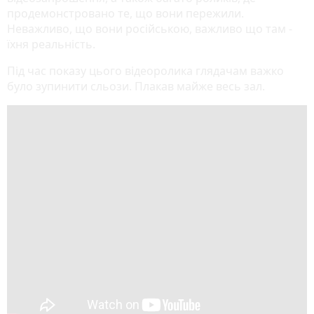
продемонстровано те, що вони пережили.
Неважливо, що вони російською, важливо що там -
їхня реальність.
Під час показу цього відеоролика глядачам важко
було зупинити сльози. Плакав майже весь зал.