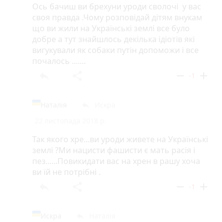
Ось бачиш ви брехуни уроди сволочі у вас
своя правда .Чому розповідай дітям внукам
що ви жили на Українські землі все було
добре а тут знайшлось декілька ідіотів які
вигукували як собаки путін допоможи і все
почалось .......
reply
share
remove
add
-1
Наталія
Искра
reply
22 листопада 2018 р.
Так якого хре...ви уроди живете на Українські
землі ?Ми нацисти фашисти є мать расія і
пез......Повикидати вас на хрен в рашу хоча
ви їй не потрібні .
reply
share
remove
add
-1
Искра
Наталія
reply