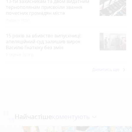
13-ти захисникам та двом видатним
тернополянам присвоїли звання
почесних громадян міста
Вчора о 10:50
15 років за вбивство випускниці:
апеляційний суд залишив вирок
Василю Гнатюку без змін
5 серпня 2026 р.
keyboard_arrow_right
Дивитись ще
коментують
Найчастіше