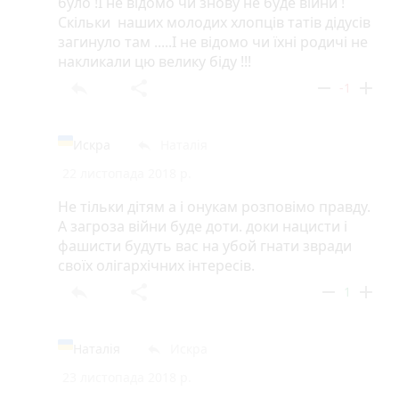
було !І не відомо чи знову не буде війни !
Скільки наших молодих хлопців татів дідусів
загинуло там .....І не відомо чи їхні родичі не
накликали цю велику біду !!!
reply
share
remove
add
-1
Искра
Наталія
reply
22 листопада 2018 р.
Не тільки дітям а і онукам розповімо правду.
А загроза війни буде доти. доки нацисти і
фашисти будуть вас на убой гнати звради
своїх олігархічних інтересів.
reply
share
remove
add
1
Наталія
Искра
reply
23 листопада 2018 р.