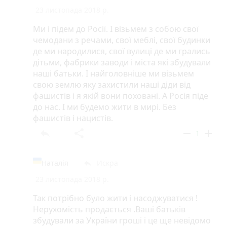
23 листопада 2018 р.
Ми і підем до Росії. І візьмем з собою свої
чемодани з речами, свої меблі, свої будинки
де ми народилися, свої вулиці де ми грались
дітьми, фабрики заводи і міста які збудували
наші батьки. І найголовніше ми візьмем
свою землю яку захистили наші діди від
фашистів і я якій вони поховані. А Росія піде
до нас. І ми будемо жити в мирі. Без
фашистів і нацистів.
reply
share
remove
add
1
Наталія
Искра
reply
23 листопада 2018 р.
Так потрібно було жити і насоджуватися !
Нерухомість продається .Ваші батьків
збудували за України гроші і це ще невідомо