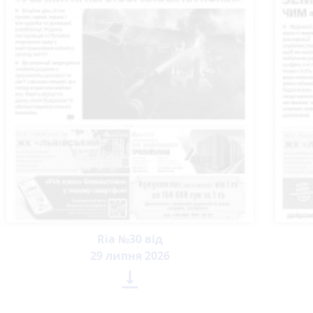
Ria №30 від
29 липня 2026
