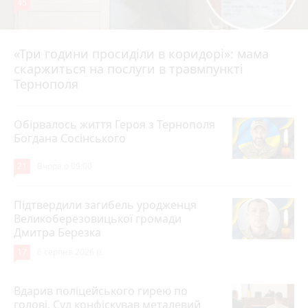
45
«Три години просиділи в коридорі»: мама
Вчора о 13:05
скаржиться на послуги в травмпункті
Тернополя
Обірвалось життя Героя з Тернополя
Богдана Сосінського
21
Вчора о 09:00
Підтвердили загибель уродженця
Великоберезовицької громади
Дмитра Березка
17
6 серпня 2026 р.
Вдарив поліцейського гирею по
голові. Суд конфіскував металевий