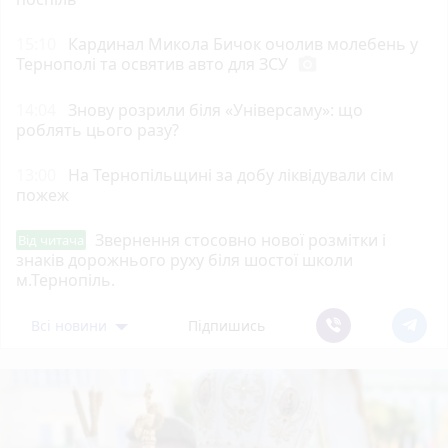
15:10
Кардинал Микола Бичок очолив молебень у
Тернополі та освятив авто для ЗСУ
photo_camera
14:04
Знову розрили біля «Універсаму»: що
роблять цього разу?
13:00
На Тернопільщині за добу ліквідували сім
пожеж
Звернення стосовно нової розмітки і
Від читача
знаків дорожнього руху біля шостої школи
м.Тернопіль.
Всі новини
Підпишись