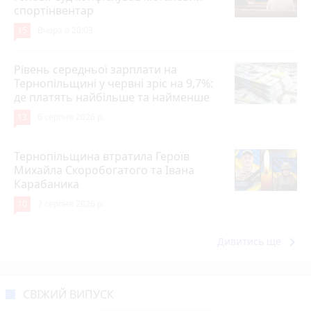
спортінвентар
15
Вчора о 20:03
Рівень середньої зарплати на
Тернопільщині у червні зріс на 9,7%:
де платять найбільше та найменше
13
6 серпня 2026 р.
Тернопільщина втратила Героїв
Михайла Скоробогатого та Івана
Карабаника
10
7 серпня 2026 р.
keyboard_arrow_right
Дивитись ще
СВІЖИЙ ВИПУСК