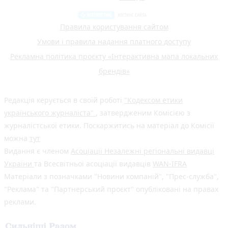
Правила користування сайтом
Умови і правила надання платного доступу
Рекламна політика проєкту «Інтерактивна мапа локальних
брендів»
Редакція керується в своїй роботі
"Кодексом етики
українського журналіста"
, затвердженим Комісією з
журналістської етики. Поскаржитись на матеріал до Комісії
можна
тут
Видання є членом
Асоціації Незалежні регіональні видавці
України
та Всесвітньої асоціації видавців
WAN-IFRA
Матеріали з позначками "Новини компаній", "Прес-служба",
"Реклама" та "Партнерський проєкт" опубліковані на правах
реклами.