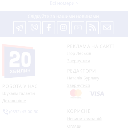
Всі номери >
Слідкуйте за нашими новинами
РЕКЛАМА НА САЙТІ
Ігор Леськів
Звернутися
РЕДАКТОРИ
Наталія Бурлаку
Звернутися
РОБОТА У НАС
Шукаєм таланти
Детальніше
КОРИСНЕ
phone_in_talk
(0352) 43-00-50
Новини компаній
Огляди