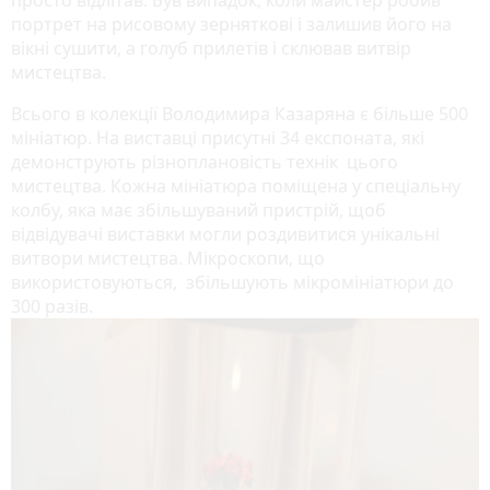
просто відлітав. Був випадок, коли майстер робив
портрет на рисовому зерняткові і залишив його на
вікні сушити, а голуб прилетів і склював витвір
мистецтва.
Всього в колекції Володимира Казаряна є більше 500
мініатюр. На виставці присутні 34 експоната, які
демонструють різноплановість технік цього
мистецтва. Кожна мініатюра поміщена у спеціальну
колбу, яка має збільшуваний пристрій, щоб
відвідувачі виставки могли роздивитися унікальні
витвори мистецтва. Мікроскопи, що
використовуються, збільшують мікромініатюри до
300 разів.