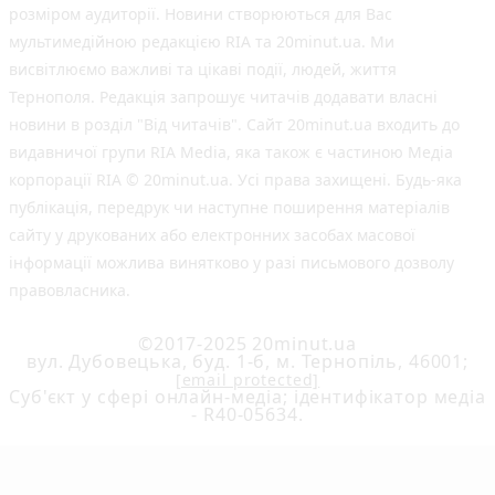
розміром аудиторії. Новини створюються для Вас
мультимедійною редакцією RIA та 20minut.ua. Ми
висвітлюємо важливі та цікаві події, людей, життя
Тернополя. Редакція запрошує читачів додавати власні
новини в розділ "Від читачів". Сайт 20minut.ua входить до
видавничої групи RIA Media, яка також є частиною Медіа
корпорації RIA © 20minut.ua. Усі права захищені. Будь-яка
публiкацiя, передрук чи наступне поширення матеріалів
сайту у друкованих або електронних засобах масової
інформації можлива винятково у разі письмового дозволу
правовласника.
©2017-2025 20minut.ua
вул. Дубовецька, буд. 1-б, м. Тернопіль, 46001;
[email protected]
Cуб'єкт у сфері онлайн-медіа; ідентифікатор медіа
- R40-05634.