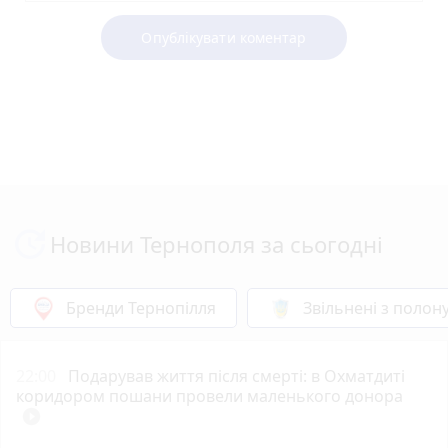
Опублікувати коментар
Новини Тернополя за сьогодні
Бренди Тернопілля
Звільнені з полон
22:00
Подарував життя після смерті: в Охматдиті
коридором пошани провели маленького донора
play_circle_filled