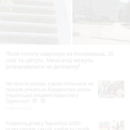
Після потопу квартири на Коновальця, 20
сирі та цвітуть. Мешканці можуть
розраховувати на допомогу?
Не просто школа, а дієва спільнота: як
працює унікальна бордингова школа
Української академії лідерства у
Тернополі
photo_camera
play_circle_filled
4 серпня 2026 р.
Розвиток дітей у Тернополі 2026:
огляд гуртків, секцій, клубів та студій