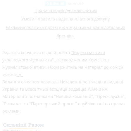
Правила користування сайтом
Умови і правила надання платного доступу
Рекламна політика проєкту «Інтерактивна мапа локальних
брендів»
Редакція керується в своїй роботі
"Кодексом етики
українського журналіста"
, затвердженим Комісією з
журналістської етики. Поскаржитись на матеріал до Комісії
можна
тут
Видання є членом
Асоціації Незалежні регіональні видавці
України
та Всесвітньої асоціації видавців
WAN-IFRA
Матеріали з позначками "Новини компаній", "Прес-служба",
"Реклама" та "Партнерський проєкт" опубліковані на правах
реклами.