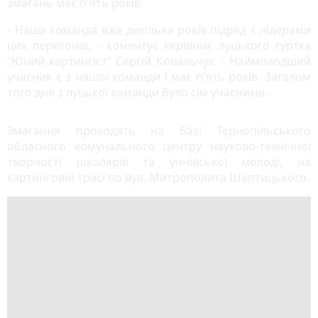
змагань має п'ять років.
- Наша команда вже декілька років підряд є лідерами
цих перегонів, - коментує керівник луцького гуртка
“Юний картингіст” Сергій Ковальчук. - Наймолодший
учасник є з нашої команди і має п'ять років. Загалом
того дня з луцької команди було сім учасників.
Змагання проходять на базі Тернопільського
обласного комунального центру науково-технічної
творчості школярів та учнівської молоді, на
картинговій трасі по вул. Митрополита Шептицького.