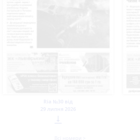
Ria №30 від
29 липня 2026

Всі номери >