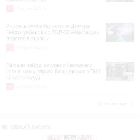
17
6 серпня 2026 р.
Учитель хімії з Тернополя Дмитро
Гайдук увійшов до ТОП-50 найкращих
педагогів України
15
5 серпня 2026 р.
Ламали ребра, катували і вимагали
гроші: чому справа Борщівського ТЦК
зависла в суді
14
5 серпня 2026 р.
keyboard_arrow_right
Дивитись ще
СВІЖИЙ ВИПУСК