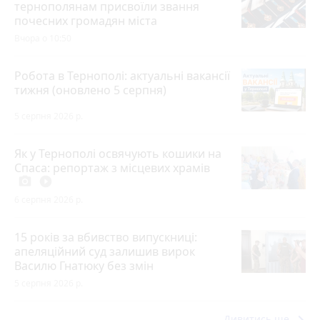
тернополянам присвоїли звання
почесних громадян міста
Вчора о 10:50
Робота в Тернополі: актуальні вакансії
тижня (оновлено 5 серпня)
5 серпня 2026 р.
Як у Тернополі освячують кошики на
Спаса: репортаж з місцевих храмів
photo_camera
play_circle_filled
6 серпня 2026 р.
15 років за вбивство випускниці:
апеляційний суд залишив вирок
Василю Гнатюку без змін
5 серпня 2026 р.
keyboard_arrow_right
Дивитись ще