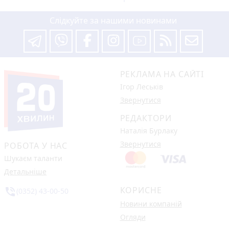
Слідкуйте за нашими новинами
РЕКЛАМА НА САЙТІ
Ігор Леськів
Звернутися
РЕДАКТОРИ
Наталія Бурлаку
Звернутися
РОБОТА У НАС
Шукаєм таланти
Детальніше
КОРИСНЕ
phone_in_talk
(0352) 43-00-50
Новини компаній
Огляди