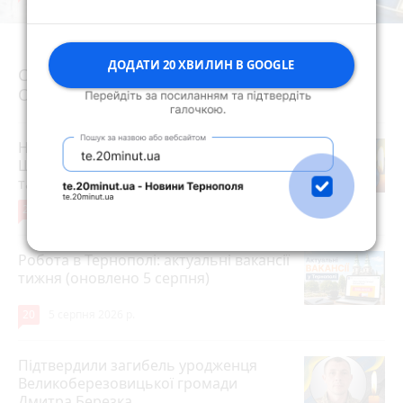
5 серпня 2026 р.
ДОДАТИ 20 ХВИЛИН В GOOGLE
Священнику з Тернопільської єпархії
Олексію Николишину заборонили служіння
На війні загинули Герої Олег
Шелетин, Юрій Пушкар, Петро Федів
та Володимир Паламарчук
24
5 серпня 2026 р.
Робота в Тернополі: актуальні вакансії
тижня (оновлено 5 серпня)
20
5 серпня 2026 р.
Підтвердили загибель уродженця
Великоберезовицької громади
Дмитра Березка