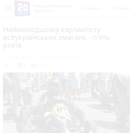
Пишеш ти! Коментує
Всі новини
Обговорен
Тернопіль
Наймолодшому картингісту
всеукраїнських змагань - п'ять
років
2 липня 2017 р.
Віталій Ониськів
chat_bubble
share
visibility
2
0
394