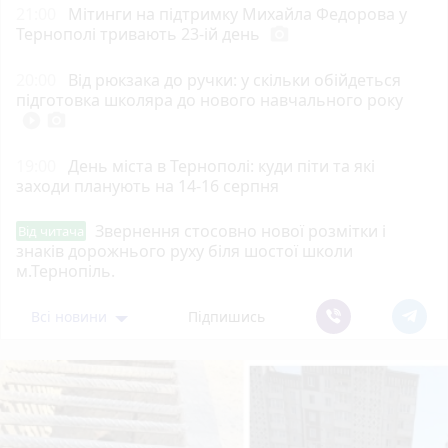
21:00
Мітинги на підтримку Михайла Федорова у
Тернополі тривають 23-ій день
photo_camera
20:00
Від рюкзака до ручки: у скільки обійдеться
підготовка школяра до нового навчального року
play_circle_filled
photo_camera
19:00
День міста в Тернополі: куди піти та які
заходи планують на 14-16 серпня
Звернення стосовно нової розмітки і
Від читача
знаків дорожнього руху біля шостої школи
м.Тернопіль.
Всі новини
Підпишись