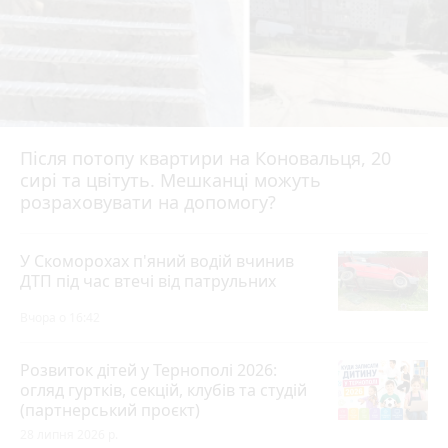
Після потопу квартири на Коновальця, 20
сирі та цвітуть. Мешканці можуть
розраховувати на допомогу?
У Скоморохах п'яний водій вчинив
ДТП під час втечі від патрульних
Вчора о 16:42
Розвиток дітей у Тернополі 2026:
огляд гуртків, секцій, клубів та студій
(партнерський проєкт)
28 липня 2026 р.