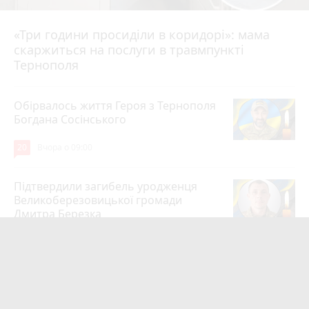
«Три години просиділи в коридорі»: мама
Вчора о 13:05
скаржиться на послуги в травмпункті
Тернополя
Обірвалось життя Героя з Тернополя
Богдана Сосінського
20
Вчора о 09:00
Підтвердили загибель уродженця
Великоберезовицької громади
Дмитра Березка
17
6 серпня 2026 р.
Вдарив поліцейського гирею по
голові. Суд конфіскував металевий
спортінвентар