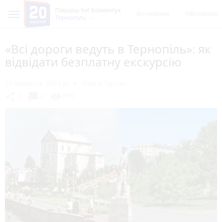
Пишеш ти! Коментує
Всі новини
Обговорен
Тернопіль
«Всі дороги ведуть в Тернопіль»: як
відвідати безплатну екскурсію
24 вересня 2024 р.
Ольга Турчак
chat_bubble
share
visibility
0
2
695