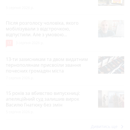
5 серпня 2026 р.
Після розголосу чоловіка, якого
мобілізували з відстрочкою,
відпустили. Але з умовою…
17
3 серпня 2026 р.
13-ти захисникам та двом видатним
тернополянам присвоїли звання
почесних громадян міста
7 серпня 2026 р.
15 років за вбивство випускниці:
апеляційний суд залишив вирок
Василю Гнатюку без змін
5 серпня 2026 р.
keyboard_arrow_right
Дивитись ще