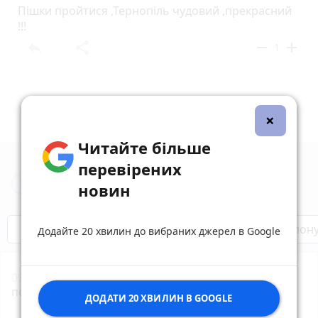
Пішки пройтися ,Тернопіль чудовий ,прекрасний
!!!
reply
share
remove
add
1
×
Читайте більше
перевірених
Новини Тернополя за сьогодні
новин
Бренди Тернопілля
Звільнені з полон
Додайте 20 хвилин до вибраних джерел в Google
09:29
росія завдала масованого удару по Одесі, є
постраждалі
photo_camera
ДОДАТИ 20 ХВИЛИН В GOOGLE