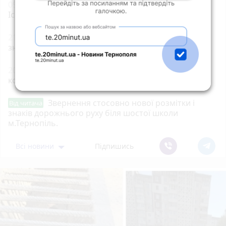
09:00
Тернопільщина втратила Героїв Андрія
Іскоростенського та Володимира Дичка
21:00
Оренда квартир без ріелторів: чи реально
знайти житло в Тернополі
20:03
Вдарив поліцейського гирею по голові. Суд
конфіскував металевий спортінвентар
Звернення стосовно нової розмітки і
Від читача
знаків дорожнього руху біля шостої школи
м.Тернопіль.
Всі новини
Підпишись