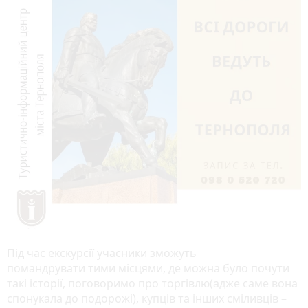
Під час екскурсії учасники зможуть
помандрувати тими місцями, де можна було почути
такі історії, поговоримо про торгівлю(адже саме вона
спонукала до подорожі), купців та інших сміливців –