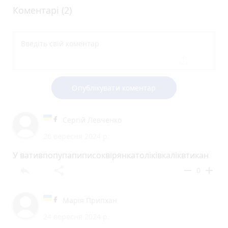
Коментарі (2)
Опублікувати коментар
Сергій Левченко
26 вересня 2024 р.
У вативпопупапиписоквірянкатоліківкаліквтикан
reply
share
remove
add
0
Марія Припхан
24 вересня 2024 р.