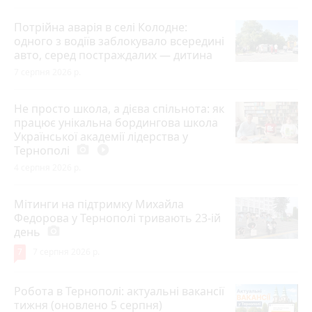
Потрійна аварія в селі Колодне:
одного з водіїв заблокувало всередині
авто, серед постраждалих — дитина
7 серпня 2026 р.
Не просто школа, а дієва спільнота: як
працює унікальна бордингова школа
Української академії лідерства у
Тернополі
photo_camera
play_circle_filled
4 серпня 2026 р.
Мітинги на підтримку Михайла
Федорова у Тернополі тривають 23-ій
день
photo_camera
7
7 серпня 2026 р.
Робота в Тернополі: актуальні вакансії
тижня (оновлено 5 серпня)