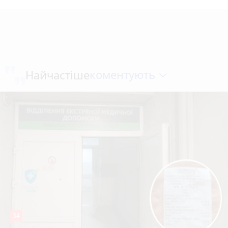
коментують
Найчастіше
34