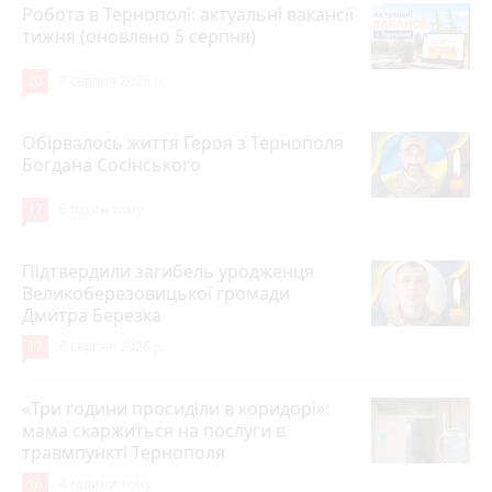
Робота в Тернополі: актуальні вакансії
тижня (оновлено 5 серпня)
20
5 серпня 2026 р.
Обірвалось життя Героя з Тернополя
Богдана Сосінського
17
8 годин тому
Підтвердили загибель уродженця
Великоберезовицької громади
Дмитра Березка
17
6 серпня 2026 р.
«Три години просиділи в коридорі»:
мама скаржиться на послуги в
травмпункті Тернополя
16
4 години тому