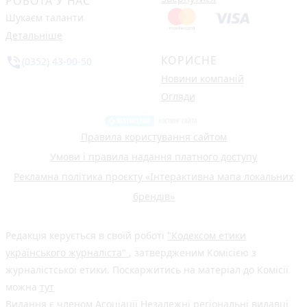
РОБОТА У НАС
Шукаєм таланти
Детальніше
КОРИСНЕ
phone_in_talk
(0352) 43-00-50
Новини компаній
Огляди
Правила користування сайтом
Умови і правила надання платного доступу
Рекламна політика проєкту «Інтерактивна мапа локальних
брендів»
Редакція керується в своїй роботі
"Кодексом етики
українського журналіста"
, затвердженим Комісією з
журналістської етики. Поскаржитись на матеріал до Комісії
можна
тут
Видання є членом
Асоціації Незалежні регіональні видавці