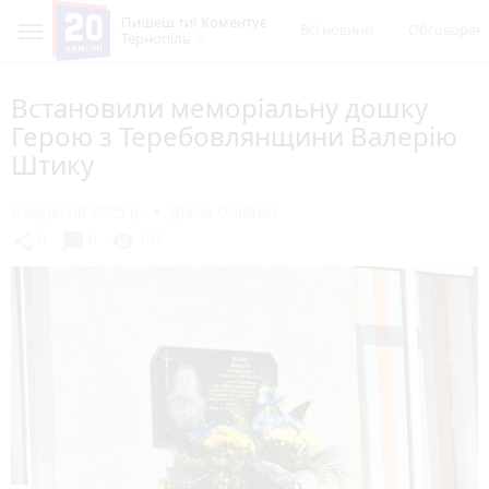
Пишеш ти! Коментує
Всі новини
Обговорен
Тернопіль
Встановили меморіальну дошку
Герою з Теребовлянщини Валерію
Штику
6 вересня 2025 р.
Діана Олійник
chat_bubble
share
visibility
0
0
101