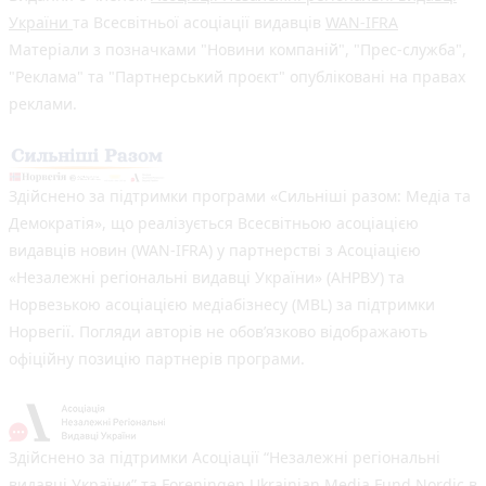
України
та Всесвітньої асоціації видавців
WAN-IFRA
Матеріали з позначками "Новини компаній", "Прес-служба",
"Реклама" та "Партнерський проєкт" опубліковані на правах
реклами.
Здійснено за підтримки програми «Сильніші разом: Медіа та
Демократія», що реалізується Всесвітньою асоціацією
видавців новин (WAN-IFRA) у партнерстві з Асоціацією
«Незалежні регіональні видавці України» (АНРВУ) та
Норвезькою асоціацією медіабізнесу (MBL) за підтримки
Норвегії. Погляди авторів не обов’язково відображають
офіційну позицію партнерів програми.
Здійснено за підтримки Асоціації “Незалежні регіональні
видавці України” та Foreningen Ukrainian Media Fund Nordic в