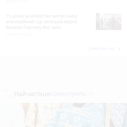
Вчора о 10:50
15 років за вбивство випускниці:
апеляційний суд залишив вирок
Василю Гнатюку без змін
5 серпня 2026 р.
keyboard_arrow_right
Дивитись ще
коментують
Найчастіше