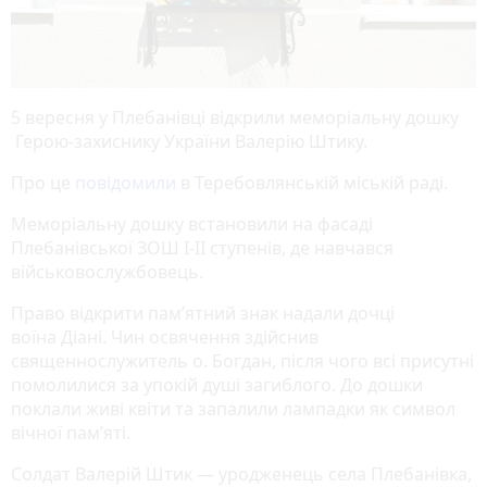
5 вересня у Плебанівці відкрили меморіальну дошку
Герою-захиснику України Валерію Штику.
Про це
повідомили
в Теребовлянській міській раді.
Меморіальну дошку встановили на фасаді
Плебанівської ЗОШ І-ІІ ступенів, де навчався
військовослужбовець.
Право відкрити пам’ятний знак надали дочці
воїна Діані. Чин освячення здійснив
священнослужитель о. Богдан, після чого всі присутні
помолилися за упокій душі загиблого. До дошки
поклали живі квіти та запалили лампадки як символ
вічної пам’яті.
Солдат Валерій Штик — уродженець села Плебанівка,