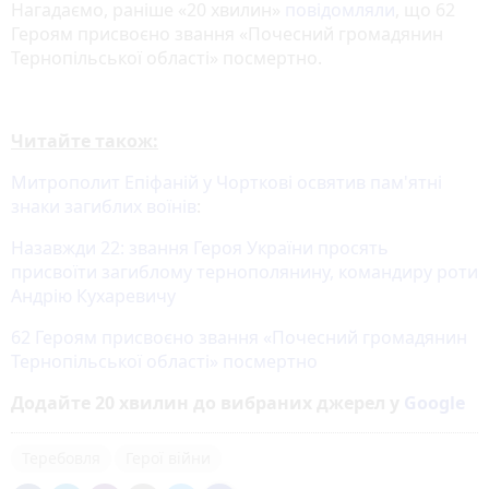
Нагадаємо, раніше «20 хвилин»
повідомляли
, що 62
Героям присвоєно звання «Почесний громадянин
Тернопільської області» посмертно.
Читайте також:
Митрополит Епіфаній у Чорткові освятив пам'ятні
знаки загиблих воїнів
:
Назавжди 22: звання Героя України просять
присвоїти загиблому тернополянину, командиру роти
Андрію Кухаревичу
62 Героям присвоєно звання «Почесний громадянин
Тернопільської області» посмертно
Додайте 20 хвилин до вибраних джерел у
Google
Теребовля
Герої війни