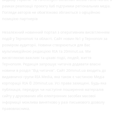
рамках реалізації проєкту Хаб підтримки регіональних медіа.
Погляди авторів не обов'язково збігаються з офіційною
позицією партнерів
Незалежний новинний портал з оперативним висвітленням
подій у Тернополі та області. Сайт новин №1 у Тернополі за
розміром аудиторії. Новини створюються для Вас
мультимедійною редакцією RIA та 20minut.ua. Ми
висвітлюємо важливі та цікаві події, людей, життя
Тернополя. Редакція запрошує читачів додавати власні
новини в розділ "Від читачів". Сайт 20minut.ua входить до
видавничої групи RIA Media, яка також є частиною Медіа
корпорації RIA © 20minut.ua. Усі права захищені. Будь-яка
публiкацiя, передрук чи наступне поширення матеріалів
сайту у друкованих або електронних засобах масової
інформації можлива винятково у разі письмового дозволу
правовласника.