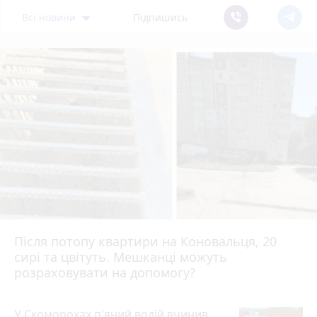
Всі новини
Підпишись
Після потопу квартири на Коновальця, 20
сирі та цвітуть. Мешканці можуть
розраховувати на допомогу?
У Скоморохах п'яний водій вчинив