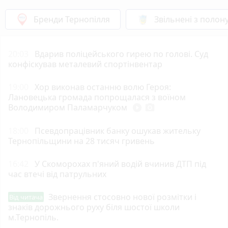
Бренди Тернопілля
Звільнені з полон
20:03
Вдарив поліцейського гирею по голові. Суд
конфіскував металевий спортінвентар
19:00
Хор виконав останню волю Героя:
Лановецька громада попрощалася з воїном
Володимиром Паламарчуком
play_circle_filled
photo_camera
18:00
Псевдопрацівник банку ошукав жительку
Тернопільщини на 28 тисяч гривень
16:42
У Скоморохах п'яний водій вчинив ДТП під
час втечі від патрульних
Звернення стосовно нової розмітки і
Від читача
знаків дорожнього руху біля шостої школи
м.Тернопіль.