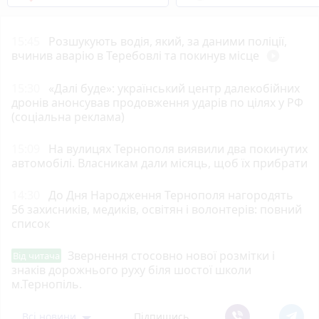
15:45
Розшукують водія, який, за даними поліції,
вчинив аварію в Теребовлі та покинув місце
play_circle_filled
15:30
«Далі буде»: український центр далекобійних
дронів анонсував продовження ударів по цілях у РФ
(соціальна реклама)
15:09
На вулицях Тернополя виявили два покинутих
автомобілі. Власникам дали місяць, щоб їх прибрати
14:30
До Дня Народження Тернополя нагородять
56 захисників, медиків, освітян і волонтерів: повний
список
Звернення стосовно нової розмітки і
Від читача
знаків дорожнього руху біля шостої школи
м.Тернопіль.
Всі новини
Підпишись