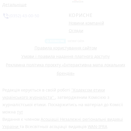
Детальніше
КОРИСНЕ
phone_in_talk
(0352) 43-00-50
Новини компаній
Огляди
Правила користування сайтом
Умови і правила надання платного доступу
Рекламна політика проєкту «Інтерактивна мапа локальних
брендів»
Редакція керується в своїй роботі
"Кодексом етики
українського журналіста"
, затвердженим Комісією з
журналістської етики. Поскаржитись на матеріал до Комісії
можна
тут
Видання є членом
Асоціації Незалежні регіональні видавці
України
та Всесвітньої асоціації видавців
WAN-IFRA