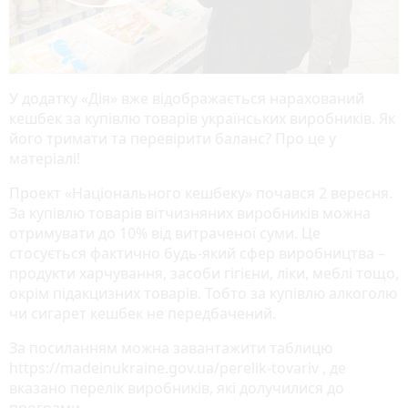
У додатку «Дія» вже відображається нарахований
кешбек за купівлю товарів українських виробників. Як
його тримати та перевірити баланс? Про це у
матеріалі!
Проект «Національного кешбеку» почався 2 вересня.
За купівлю товарів вітчизняних виробників можна
отримувати до 10% від витраченої суми. Це
стосується фактично будь-який сфер виробництва –
продукти харчування, засоби гігієни, ліки, меблі тощо,
окрім підакцизних товарів. Тобто за купівлю алкоголю
чи сигарет кешбек не передбачений.
За посиланням можна завантажити таблицю
https://madeinukraine.gov.ua/perelik-tovariv , де
вказано перелік виробників, які долучилися до
програми.