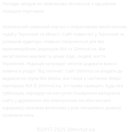
Погляди авторів не обов'язково збігаються з офіційною
позицією партнерів
Незалежний новинний портал з оперативним висвітленням
подій у Тернополі та області. Сайт новин №1 у Тернополі за
розміром аудиторії. Новини створюються для Вас
мультимедійною редакцією RIA та 20minut.ua. Ми
висвітлюємо важливі та цікаві події, людей, життя
Тернополя. Редакція запрошує читачів додавати власні
новини в розділ "Від читачів". Сайт 20minut.ua входить до
видавничої групи RIA Media, яка також є частиною Медіа
корпорації RIA © 20minut.ua. Усі права захищені. Будь-яка
публiкацiя, передрук чи наступне поширення матеріалів
сайту у друкованих або електронних засобах масової
інформації можлива винятково у разі письмового дозволу
правовласника.
©2017-2025 20minut.ua