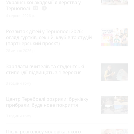
Української академії лідерства у
Тернополі
photo_camera
play_circle_filled
4 серпня 2026 р.
Розвиток дітей у Тернополі 2026:
огляд гуртків, секцій, клубів та студій
(партнерський проєкт)
28 липня 2026 р.
Зарплати вчителів та студентські
стипендії підвищать з 1 вересня
3 години тому
Центр Теребовлі розрили: бруківку
прибрали, буде нове покриття
3 години тому
Після розголосу чоловіка, якого