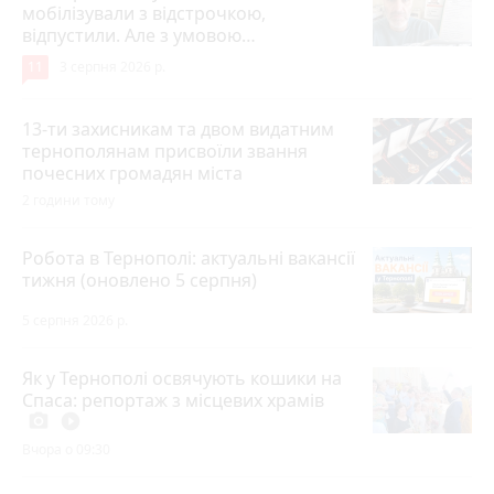
мобілізували з відстрочкою,
відпустили. Але з умовою…
11
3 серпня 2026 р.
13-ти захисникам та двом видатним
тернополянам присвоїли звання
почесних громадян міста
2 години тому
Робота в Тернополі: актуальні вакансії
тижня (оновлено 5 серпня)
5 серпня 2026 р.
Як у Тернополі освячують кошики на
Спаса: репортаж з місцевих храмів
photo_camera
play_circle_filled
Вчора о 09:30