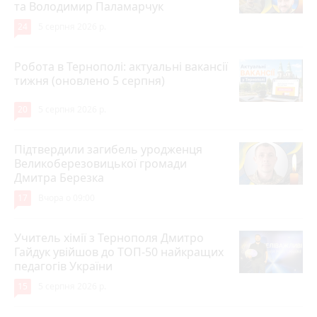
та Володимир Паламарчук
24
5 серпня 2026 р.
Робота в Тернополі: актуальні вакансії
тижня (оновлено 5 серпня)
20
5 серпня 2026 р.
Підтвердили загибель уродженця
Великоберезовицької громади
Дмитра Березка
17
Вчора о 09:00
Учитель хімії з Тернополя Дмитро
Гайдук увійшов до ТОП-50 найкращих
педагогів України
15
5 серпня 2026 р.