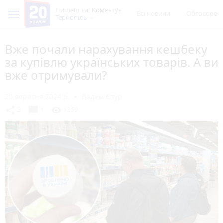
Пишеш ти! Коментує
Всі новини
Обговорен
Тернопіль
Вже почали нарахування кешбеку
за купівлю українських товарів. А ви
вже отримували?
25 вересня 2024 р.
Вадим Єпур
chat_bubble
share
visibility
3
1
1259