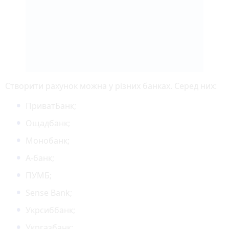
Створити рахунок можна у різних банках. Серед них:
ПриватБанк;
Ощадбанк;
Монобанк;
А-банк;
ПУМБ;
Sense Bank;
Укрсиббанк;
Укргазбанк;