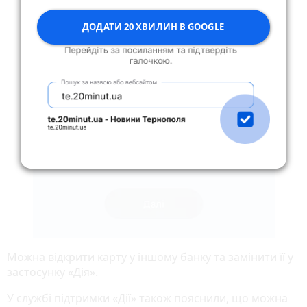
ДОДАТИ 20 ХВИЛИН В GOOGLE
Можна відкрити карту у іншому банку та замінити її у
застосунку «Дія».
У службі підтримки «Дії» також пояснили, що можна