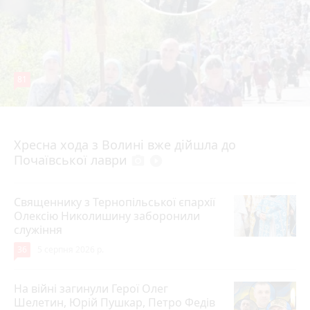
81
4 серпня 2026 р.
Хресна хода з Волині вже дійшла до
Почаївської лаври
photo_camera
play_circle_filled
Священнику з Тернопільської єпархії
Олексію Николишину заборонили
служіння
36
5 серпня 2026 р.
На війні загинули Герої Олег
Шелетин, Юрій Пушкар, Петро Федів