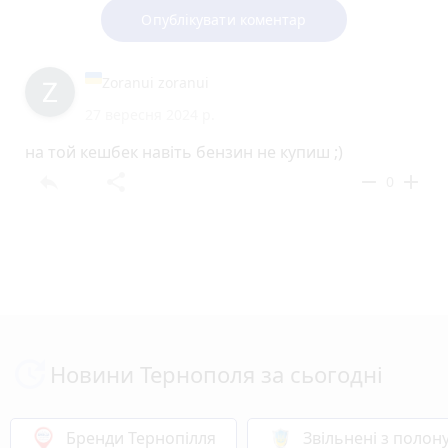
Опублікувати коментар
Zoranui zoranui
27 вересня 2024 р.
на той кешбек навіть бензин не купиш ;)
reply
share
remove
add
0
Новини Тернополя за сьогодні
Бренди Тернопілля
Звільнені з полон