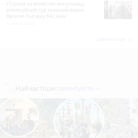
15 років за вбивство випускниці:
апеляційний суд залишив вирок
Василю Гнатюку без змін
5 серпня 2026 р.
keyboard_arrow_right
Дивитись ще
коментують
Найчастіше