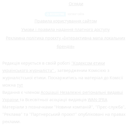
Огляди
Правила користування сайтом
Умови і правила надання платного доступу
Рекламна політика проєкту «Інтерактивна мапа локальних
брендів»
Редакція керується в своїй роботі
"Кодексом етики
українського журналіста"
, затвердженим Комісією з
журналістської етики. Поскаржитись на матеріал до Комісії
можна
тут
Видання є членом
Асоціації Незалежні регіональні видавці
України
та Всесвітньої асоціації видавців
WAN-IFRA
Матеріали з позначками "Новини компаній", "Прес-служба",
"Реклама" та "Партнерський проєкт" опубліковані на правах
реклами.