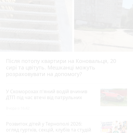
Після потопу квартири на Коновальця, 20
сирі та цвітуть. Мешканці можуть
розраховувати на допомогу?
У Скоморохах п'яний водій вчинив
ДТП під час втечі від патрульних
Вчора о 16:42
Розвиток дітей у Тернополі 2026:
огляд гуртків, секцій, клубів та студій