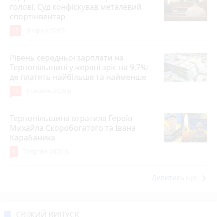
голові. Суд конфіскував металевий
спортінвентар
15
Вчора о 20:03
Рівень середньої зарплати на
Тернопільщині у червні зріс на 9,7%:
де платять найбільше та найменше
13
6 серпня 2026 р.
Тернопільщина втратила Героїв
Михайла Скоробогатого та Івана
Карабаника
9
7 серпня 2026 р.
keyboard_arrow_right
Дивитись ще
СВІЖИЙ ВИПУСК