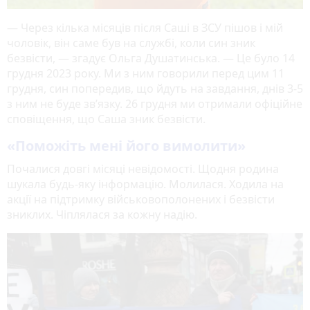
— Через кілька місяців після Саші в ЗСУ пішов і мій
чоловік, він саме був на службі, коли син зник
безвісти, — згадує Ольга Душатинська. — Це було 14
грудня 2023 року. Ми з ним говорили перед цим 11
грудня, син попередив, що йдуть на завдання, днів 3-5
з ним не буде зв’язку. 26 грудня ми отримали офіційне
сповіщення, що Саша зник безвісти.
«Поможіть мені його вимолити»
Почалися довгі місяці невідомості. Щодня родина
шукала будь-яку інформацію. Молилася. Ходила на
акції на підтримку військовополонених і безвісти
зниклих. Чіплялася за кожну надію.