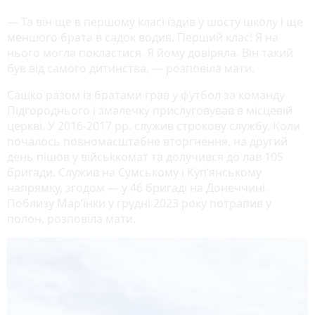
— Та він ще в першому класі їздив у шосту школу і ще
меншого брата в садок водив. Перший клас! Я на
нього могла покластися. Я йому довіряла. Він такий
був від самого дитинства, — розповіла мати.
Сашко разом із братами грав у футбол за команду
Підгороднього і змалечку прислуговував в місцевій
церкві. У 2016-2017 рр. служив строкову службу. Коли
почалось повномасштабне вторгнення, на другий
день пішов у військкомат та долучився до лав 105
бригади. Служив на Сумському і Куп’янському
напрямку, згодом — у 46 бригаді на Донеччині.
Поблизу Мар’їнки у грудні 2023 року потрапив у
полон, розповіла мати.