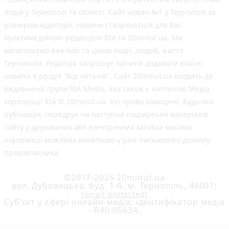
подій у Тернополі та області. Сайт новин №1 у Тернополі за
розміром аудиторії. Новини створюються для Вас
мультимедійною редакцією RIA та 20minut.ua. Ми
висвітлюємо важливі та цікаві події, людей, життя
Тернополя. Редакція запрошує читачів додавати власні
новини в розділ "Від читачів". Сайт 20minut.ua входить до
видавничої групи RIA Media, яка також є частиною Медіа
корпорації RIA © 20minut.ua. Усі права захищені. Будь-яка
публiкацiя, передрук чи наступне поширення матеріалів
сайту у друкованих або електронних засобах масової
інформації можлива винятково у разі письмового дозволу
правовласника.
©2017-2025 20minut.ua
вул. Дубовецька, буд. 1-б, м. Тернопіль, 46001;
[email protected]
Cуб'єкт у сфері онлайн-медіа; ідентифікатор медіа
- R40-05634.