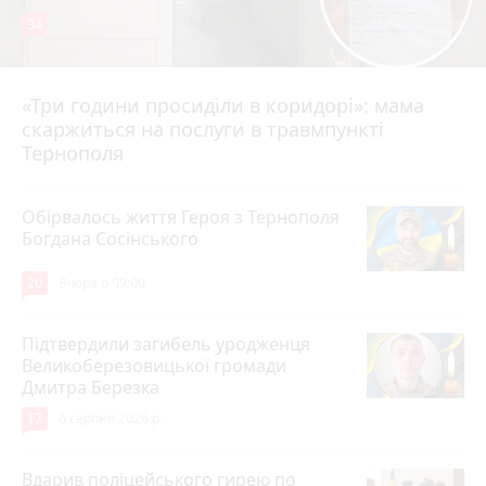
34
«Три години просиділи в коридорі»: мама
Вчора о 13:05
скаржиться на послуги в травмпункті
Тернополя
Обірвалось життя Героя з Тернополя
Богдана Сосінського
20
Вчора о 09:00
Підтвердили загибель уродженця
Великоберезовицької громади
Дмитра Березка
17
6 серпня 2026 р.
Вдарив поліцейського гирею по