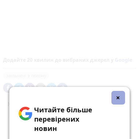
Додайте 20 хвилин до вибраних джерел у
Google
звільнені з полону
×
Коментарі (3)
Читайте більше
перевірених
новин