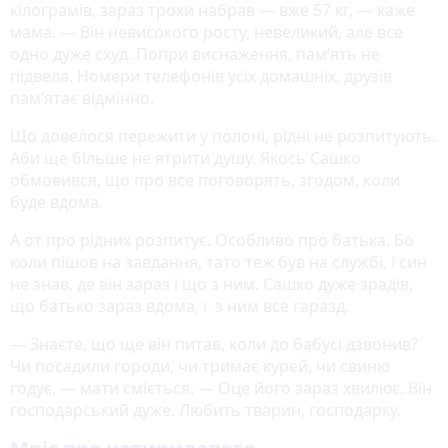
кілограмів, зараз трохи набрав — вже 57 кг, — каже
мама. — Він невисокого росту, невеликий, але все
одно дуже схуд. Попри виснаження, пам’ять не
підвела. Номери телефонів усіх домашніх, друзів
пам’ятає відмінно.
Що довелося пережити у полоні, рідні не розпитують.
Аби ще більше не ятрити душу. Якось Сашко
обмовився, що про все поговорять, згодом, коли
буде вдома.
А от про рідних розпитує. Особливо про батька. Бо
коли пішов на завдання, тато теж був на службі, і син
не знав, де він зараз і що з ним. Сашко дуже зрадів,
що батько зараз вдома, і з ним все гаразд.
— Знаєте, що ще він питав, коли до бабусі дзвонив?
Чи посадили городи, чи тримає курей, чи свиню
годує, — мати сміється. — Оце його зараз хвилює. Він
господарський дуже. Любить тварин, господарку.