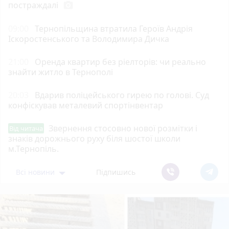
постраждалі
photo_camera
09:00
Тернопільщина втратила Героїв Андрія
Іскоростенського та Володимира Дичка
21:00
Оренда квартир без ріелторів: чи реально
знайти житло в Тернополі
20:03
Вдарив поліцейського гирею по голові. Суд
конфіскував металевий спортінвентар
Звернення стосовно нової розмітки і
Від читача
знаків дорожнього руху біля шостої школи
м.Тернопіль.
Всі новини
Підпишись