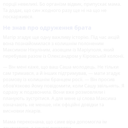
порції невеликі. Бо організм відвик, припускає мама.
Та додає, що син жодного разу ще ні на що не
поскаржився.
Не знав про одруження брата
Матір згадує ще одну важливу історію. Під час акцій
вона познайомилася з колишнім полоненим
Максимом Нікуліним, азовцем із Маріуполя, який
перебував разом із Олександром у Кіровській колонії.
— Він мені каже, що ваш Саша молодець. Не тільки
сам тримався, а й інших підтримував, — мати згадує
розмову із колишнім бранцем росії. — Він просив
обов’язково йому повідомити, коли Сашу звільнять. Я
одразу ж подзвонила. Вони вже розмовляли і
планують зустрітися. А для мене ці слова Максима
означають не менше, ніж офіційні довідки та
висновки лікарів.
Мама переконана, що саме віра допомогла їм