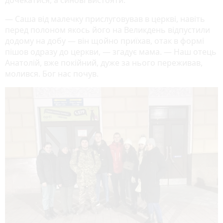
дочекатися, а синові вистояти.
— Саша від малечку прислуговував в церкві, навіть
перед полоном якось його на Великдень відпустили
додому на добу — він щойно приїхав, отак в формі
пішов одразу до церкви, — згадує мама. — Наш отець
Анатолій, вже покійний, дуже за нього переживав,
молився. Бог нас почув.