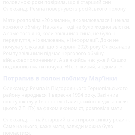
половиною роки повірила, що її старший син
Олександр Ремпа повернувся з російського полону.
Мати розповіла «20 хвилин», як хвилювалася і чекала
кожного обміну. На жаль, тоді не було жодної звістки.
А саме того дня, коли звільнила сина, не було ні
передчуття, ні хвилювань, ні інформації. Доки не
почула у слухавці, що 5 червня 2026 року Олександра
Ремпу звільнили під час чергового обміну
військовополоненими. А за якийсь час уже й Сашко
подзвонив і мати почула: «Я є, я живий, я вдома…».
Потрапив в полон поблизу Мар’їнки
Олександр Ремпа із Підгороднього Тернопільського
району народився 1 вересня 1994 року. Закінчив
шосту школу у Тернополі і Галицький коледж, а після
цього й ТНТУ, за фахом економіст, розповіла мати.
Олександр — найстарший із чотирьох синів у родині.
Саме на нього, каже мати, завжди можна було
покластися.