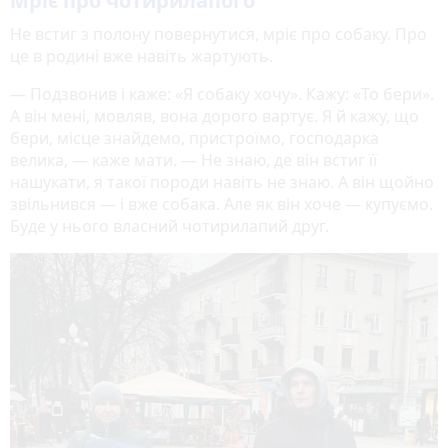
Мріє про чотирилапого
Не встиг з полону повернутися, мріє про собаку. Про
це в родині вже навіть жартують.
— Подзвонив і каже: «Я собаку хочу». Кажу: «То бери».
А він мені, мовляв, вона дорого вартує. Я й кажу, що
бери, місце знайдемо, пристроїмо, господарка
велика, — каже мати. — Не знаю, де він встиг її
нашукати, я такої породи навіть не знаю. А він щойно
звільнився — і вже собака. Але як він хоче — купуємо.
Буде у нього власний чотирилапий друг.