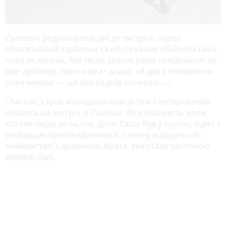
Сьогодні родина рахує дні до зустрічі. Через
обов’язковий карантин та обстеження обійняти сина
поки не можна. Але після довгих років невідомості це
вже дрібниці, каже мама і додає: «Я два з половиною
роки чекала — ще кілька днів почекаю…».
І батько, і троє молодших братів теж з нетерпінням
чекають на зустріч із Сашком. Вже планують, коли,
хто і як поїде до нього. Доки Саша був у полоні, один з
молодших братів одружився. І тепер відбудеться
знайомство з дружиною брата, яка стала частиною
великої сім’ї.