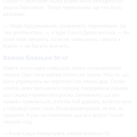
Разом із тисячами інших родин вона виходила на
акції в Тернополі. Тепер переконана: це теж було
важливо.
— Люди підтримували, цікавилися, переживали. Це
теж допомагало, — згадує Ольга Душатинська. — Бо
коли тебе питають, коли не залишають самого з
бідою — це багато значить.
Важив близько 50 кг
Навіть коли надія слабшала, мама продовжувала
чекати. Про сина майже нічого не знали. Хіба те, що
його утримують на території так званої днр. Потім
хлопці, яких звільняли з полону, передавали рідним,
що Сашка перевезли в росію. Запевняли, що він
живий і тримається. А потім той дзвінок, коли почула
у слухавці голос сина. Вона розпитувала, як він, як
здоров’я. А син заспокоював, що все добре.Тільки
сильно схуд.
— Коли Саша повернувся, важив близько 50