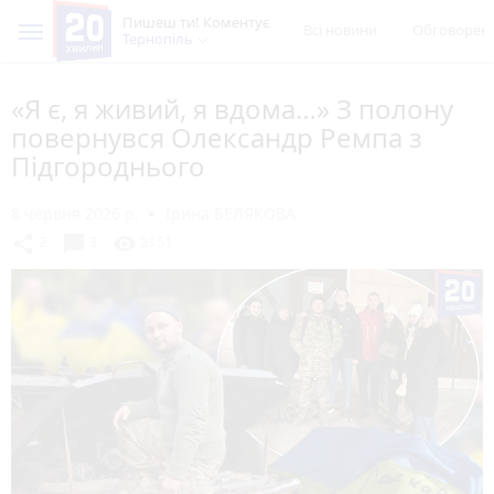
Пишеш ти! Коментує
Всі новини
Обговорен
Тернопіль
«Я є, я живий, я вдома…» З полону
повернувся Олександр Ремпа з
Підгороднього
8 червня 2026 р.
Ірина БЕЛЯКОВА
chat_bubble
share
visibility
2
3
2151