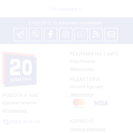
Всі номери >
Слідкуйте за нашими новинами
РЕКЛАМА НА САЙТІ
Ігор Леськів
Звернутися
РЕДАКТОРИ
Наталія Бурлаку
Звернутися
РОБОТА У НАС
Шукаєм таланти
Детальніше
КОРИСНЕ
phone_in_talk
(0352) 43-00-50
Новини компаній