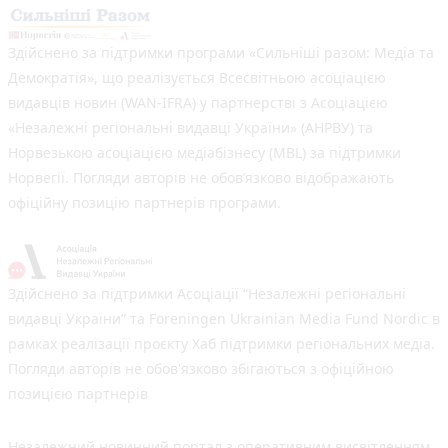
Здійснено за підтримки програми «Сильніші разом: Медіа та
Демократія», що реалізується Всесвітньою асоціацією
видавців новин (WAN-IFRA) у партнерстві з Асоціацією
«Незалежні регіональні видавці України» (АНРВУ) та
Норвезькою асоціацією медіабізнесу (MBL) за підтримки
Норвегії. Погляди авторів не обов’язково відображають
офіційну позицію партнерів програми.
Здійснено за підтримки Асоціації “Незалежні регіональні
видавці України” та Foreningen Ukrainian Media Fund Nordic в
рамках реалізації проєкту Хаб підтримки регіональних медіа.
Погляди авторів не обов'язково збігаються з офіційною
позицією партнерів
Незалежний новинний портал з оперативним висвітленням