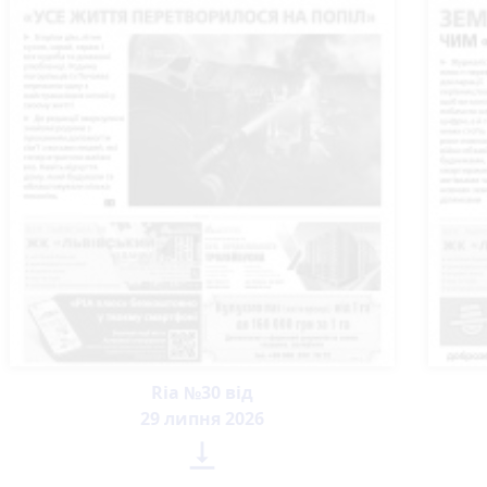
Ria №30 від
29 липня 2026
