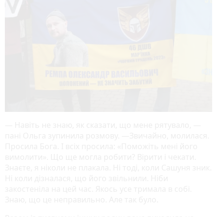
— Навіть не знаю, як сказати, що мене рятувало, —
пані Ольга зупинила розмову. —Звичайно, молилася.
Просила Бога. І всіх просила: «Поможіть мені його
вимолити». Що ще могла робити? Вірити і чекати.
Знаєте, я ніколи не плакала. Ні тоді, коли Сашуня зник.
Ні коли дізналася, що його звільнили. Ніби
закостеніла на цей час. Якось усе тримала в собі.
Знаю, що це неправильно. Але так було.