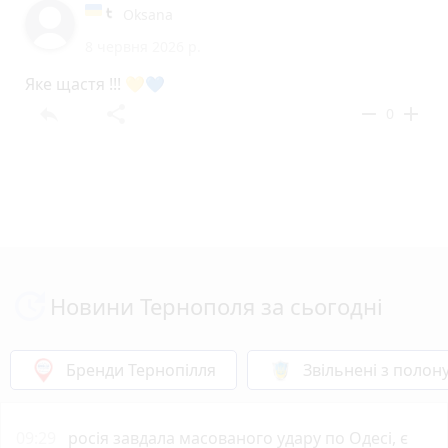
Oksana
8 червня 2026 р.
Яке щастя !!! 💛💙
reply
share
remove
add
0
Новини Тернополя за сьогодні
Бренди Тернопілля
Звільнені з полон
09:29
росія завдала масованого удару по Одесі, є