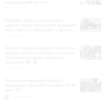
(партнерський проєкт)
28 липня 2026 р.
Потрійна аварія в селі Колодне:
одного з водіїв заблокувало всередині
авто, серед постраждалих — дитина
7 серпня 2026 р.
Не просто школа, а дієва спільнота: як
працює унікальна бордингова школа
Української академії лідерства у
Тернополі
photo_camera
play_circle_filled
4 серпня 2026 р.
Мітинги на підтримку Михайла
Федорова у Тернополі тривають 23-ій
день
photo_camera
7
7 серпня 2026 р.