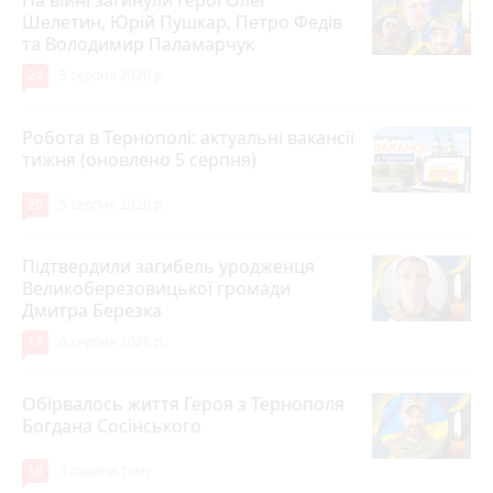
Шелетин, Юрій Пушкар, Петро Федів
та Володимир Паламарчук
24
5 серпня 2026 р.
Робота в Тернополі: актуальні вакансії
тижня (оновлено 5 серпня)
20
5 серпня 2026 р.
Підтвердили загибель уродженця
Великоберезовицької громади
Дмитра Березка
17
6 серпня 2026 р.
Обірвалось життя Героя з Тернополя
Богдана Сосінського
16
3 години тому