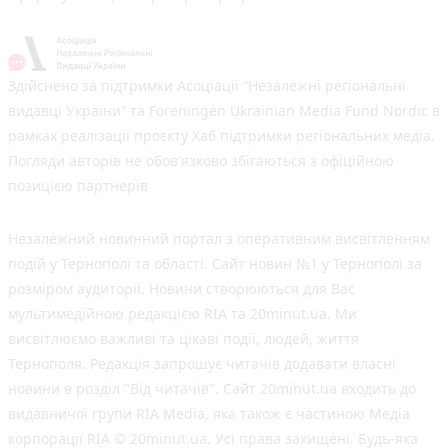
Здійснено за підтримки Асоціації “Незалежні регіональні
видавці України” та Foreningen Ukrainian Media Fund Nordic в
рамках реалізації проєкту Хаб підтримки регіональних медіа.
Погляди авторів не обов'язково збігаються з офіційною
позицією партнерів
Незалежний новинний портал з оперативним висвітленням
подій у Тернополі та області. Сайт новин №1 у Тернополі за
розміром аудиторії. Новини створюються для Вас
мультимедійною редакцією RIA та 20minut.ua. Ми
висвітлюємо важливі та цікаві події, людей, життя
Тернополя. Редакція запрошує читачів додавати власні
новини в розділ "Від читачів". Сайт 20minut.ua входить до
видавничої групи RIA Media, яка також є частиною Медіа
корпорації RIA © 20minut.ua. Усі права захищені. Будь-яка