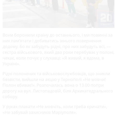
Вони боронили країну до останнього, і ми повинні за
них пам’ятати і добиватись їхнього повернення
додому. Бо як забудуть рідні, про них забудуть всі, —
сестра військового, який два роки перебуває у полоні,
чекає, коли почує у слухавці: «Я живий, я вдома, в
Україні».
Рідні полонених та військовослужбовців, що зникли
безвісти, вийшли на акцію у Тернополі «Не мовчи!
Полон вбиває!». Розпочалась вона о 13.00 попри
дорогу на вул. Листопадовій, біля Архикатедрального
собору.
У руках плакати «Не мовчіть, коли треба кричати»,
«Не забувай захисників Маріуполя».