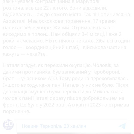
закінчувався контракт. Війна в Маріуполі
розпочалась ще 22 лютого. Вони відходили,
відбивались – аж до самого міста. Так він опинився на
Азовсталі. Мав осколкове поранення. 17 травня
написав: «Все добре. Живий. Отримали наказ –
виходимо в полон». Нам обіцяли 3-4 місяці, і вже 2
роки, як чекаємо. Ніхто нічого не каже. Хіба всі в один
голос — і координаційний штаб, і військова частина
кажуть — чекайте.
Наталя згадує, як пережили окупацію. Чоловік, за
даними противника, був записаний у теробороні,
брат — учасником АТО. Тому родина переховувалась.
Іншого виходу, каже пані Наталя, у них не було. Після
деокупації змушені були переїхати до Миколаєва, а
чоловік пані Наталі одразу пішов добровольцем на
фронт. Це було у 2022 році. А в квітні 2023-го отримав
поранення.