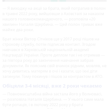
— Я виходжу на акції за брата, який потрапив в полон
в травні 2022 року, вийшовши з Азовсталі за наказом
нашого головнокомандуючого, — розповіла «20
хвилин» Наталія Щербина. — Цей полон триває вже
майже два роки.
Брат жінки Віктор Сітніков ще у 2017 році пішов на
строкову службу, потім підписав контакт. Згодом
навчався в Харківській національній академії
Нацгвардії України. Проте диплом так і не отримав —
за півтора року до закінчення навчання забрав
документи. Як пояснив свій вчинок рідним, мовляв, не
хочу дивитись матерям в очі і казати, що їхні діти
загинули. Тому покинув і пішов за контрактом в АТО.
Обіцяли 3-4 місяці, вже 2 роки чекаємо
— Повномасштабна війна застала його у Волновасі,
— розповіла Наталія Щербина. — У нього саме мала
бути ротація, і в лютому 2022 року у брата