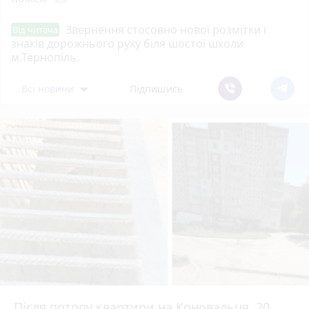
Звернення стосовно нової розмітки і
Від читача
знаків дорожнього руху біля шостої школи
м.Тернопіль.
Всі новини
Підпишись
Після потопу квартири на Коновальця, 20