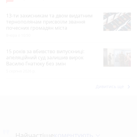
13-ти захисникам та двом видатним
тернополянам присвоїли звання
почесних громадян міста
Вчора о 10:50
15 років за вбивство випускниці:
апеляційний суд залишив вирок
Василю Гнатюку без змін
5 серпня 2026 р.
keyboard_arrow_right
Дивитись ще
коментують
Найчастіше