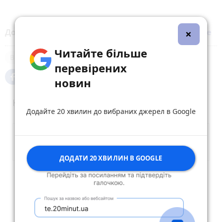
×
Додайте 20 хвилин до вибраних джерел у
Google
Читайте більше
Війна
перевірених
новин
Коментарі
Додайте 20 хвилин до вибраних джерел в Google
ДОДАТИ 20 ХВИЛИН В GOOGLE
Опублікувати коментар