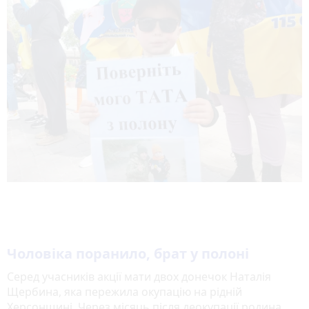
Чоловіка поранило, брат у полоні
Серед учасників акції мати двох донечок Наталія
Щербина, яка пережила окупацію на рідній
Херсонщині. Через місяць після деокупації родина