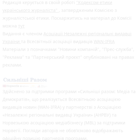
Редакція керується в своїй роботі
"Кодексом етики
українського журналіста"
, затвердженим Комісією з
журналістської етики. Поскаржитись на матеріал до Комісії
можна
тут
Видання є членом
Асоціації Незалежні регіональні видавці
України
та Всесвітньої асоціації видавців
WAN-IFRA
Матеріали з позначками "Новини компаній", "Прес-служба",
"Реклама" та "Партнерський проєкт" опубліковані на правах
реклами.
Здійснено за підтримки програми «Сильніші разом: Медіа та
Демократія», що реалізується Всесвітньою асоціацією
видавців новин (WAN-IFRA) у партнерстві з Асоціацією
«Незалежні регіональні видавці України» (АНРВУ) та
Норвезькою асоціацією медіабізнесу (MBL) за підтримки
Норвегії. Погляди авторів не обов’язково відображають
офіційну позицію партнерів програми.