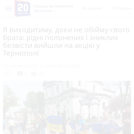
Пишеш ти! Коментує
Всі новини
Обговорен
Тернопіль
Я виходитиму, доки не обійму свого
брата: рідні полонених і зниклих
безвісти вийшли на акцію у
Тернополі
14 квітня 2024 р.
Ірина БЕЛЯКОВА
chat_bubble
share
visibility
2
0
696