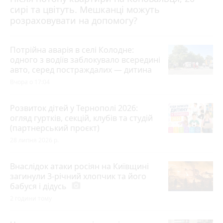
сирі та цвітуть. Мешканці можуть
розраховувати на допомогу?
Потрійна аварія в селі Колодне:
одного з водіїв заблокувало всередині
авто, серед постраждалих — дитина
Вчора о 17:04
Розвиток дітей у Тернополі 2026:
огляд гуртків, секцій, клубів та студій
(партнерський проєкт)
28 липня 2026 р.
Внаслідок атаки росіян на Київщині
загинули 3-річний хлопчик та його
бабуся і дідусь
photo_camera
2 години тому