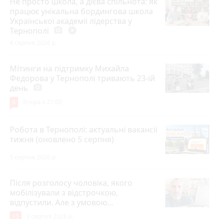
Не просто школа, а дієва спільнота: як
працює унікальна бордингова школа
Української академії лідерства у
Тернополі
photo_camera
play_circle_filled
4 серпня 2026 р.
Мітинги на підтримку Михайла
Федорова у Тернополі тривають 23-ій
день
photo_camera
6
Вчора о 21:00
Робота в Тернополі: актуальні вакансії
тижня (оновлено 5 серпня)
5 серпня 2026 р.
Після розголосу чоловіка, якого
мобілізували з відстрочкою,
відпустили. Але з умовою…
15
3 серпня 2026 р.