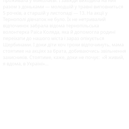
проживала у Миколаєві. І завжди виходила на них
разом з доньками — молодшій у травні виповниться
5 рочків, а старшій у листопаді — 13. На акції у
Тернополі дівчаток не було. Їх не нетривалий
відпочинок забрала відома тернопільська
волонтерка Раїса Коляда, яка й допомогла родині
переїхати до нашого міста і зараз опікується
Щербинами. І доки діти хоч трохи відпочинуть, мама
стоятиме на акціях за брата, добиваючись звільнення
захисників. Стоятиме, каже, доки не почує: «Я живий,
я вдома, в Україні»…