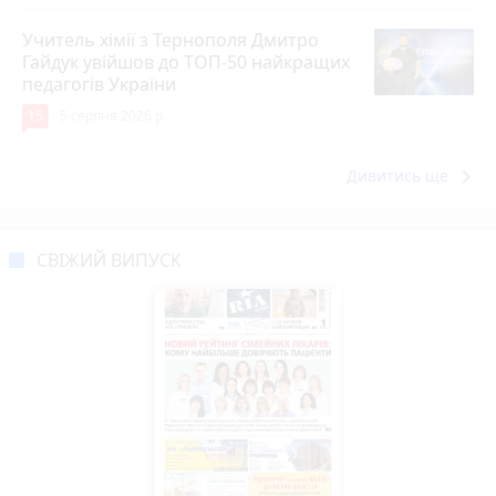
Учитель хімії з Тернополя Дмитро
Гайдук увійшов до ТОП-50 найкращих
педагогів України
15
5 серпня 2026 р.
keyboard_arrow_right
Дивитись ще
СВІЖИЙ ВИПУСК