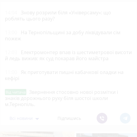
14:04
Знову розрили біля «Універсаму»: що
роблять цього разу?
13:00
На Тернопільщині за добу ліквідували сім
пожеж
12:03
Електромонтер впав із шестиметрової висоти
й ледь вижив: як суд покарав його майстра
11:00
Як приготувати пишні кабачкові оладки на
кефірі
Звернення стосовно нової розмітки і
Від читача
знаків дорожнього руху біля шостої школи
м.Тернопіль.
Всі новини
Підпишись