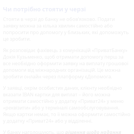
Чи потрібно стояти у черзі
Стояти в черзі до банку не обов’язково. Подати
заявку можна за кілька хвилин самостійно або
попросити про допомогу у близьких, які допоможуть
це зробити.
Як розповідає фахівець з комунікацій «ПриватБанку»
Докія Кузьменко, щоб отримати допомогу перш за
все необхідно оформити заявку на виплату грошової
допомоги від міжнародних організацій. Це можна
зробити онлайн через платформу єДопомога.
У заявці, окрім особистих даних, клієнту необхідно
вказати IBAN картки для виплат – його можна
отримати самостійно у додатку «Приват24» у меню
«реквізити» або у терміналі самообслуговування.
Якщо картки немає, то її можна оформити самостійно
у додатку «Приват24» або у відділенні.
У банку наголошують, що
рішення щодо надання