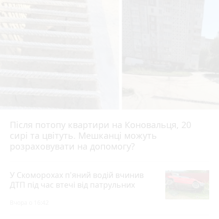
Після потопу квартири на Коновальця, 20
сирі та цвітуть. Мешканці можуть
розраховувати на допомогу?
У Скоморохах п'яний водій вчинив
ДТП під час втечі від патрульних
Вчора о 16:42