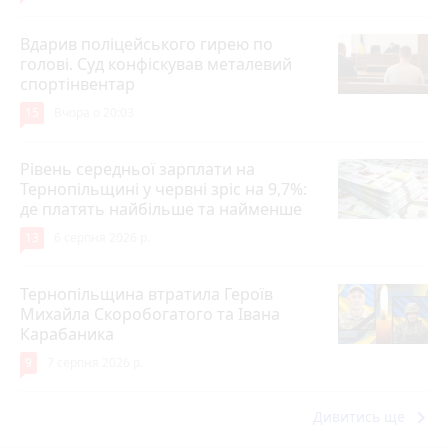
Вдарив поліцейського гирею по
голові. Суд конфіскував металевий
спортінвентар
15
Вчора о 20:03
Рівень середньої зарплати на
Тернопільщині у червні зріс на 9,7%:
де платять найбільше та найменше
13
6 серпня 2026 р.
Тернопільщина втратила Героїв
Михайла Скоробогатого та Івана
Карабаника
9
7 серпня 2026 р.
keyboard_arrow_right
Дивитись ще