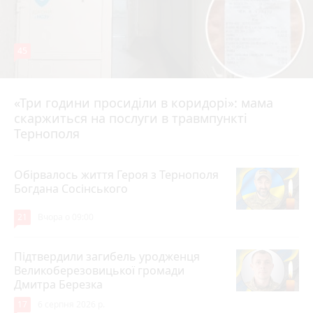
45
«Три години просиділи в коридорі»: мама
Вчора о 13:05
скаржиться на послуги в травмпункті
Тернополя
Обірвалось життя Героя з Тернополя
Богдана Сосінського
21
Вчора о 09:00
Підтвердили загибель уродженця
Великоберезовицької громади
Дмитра Березка
17
6 серпня 2026 р.