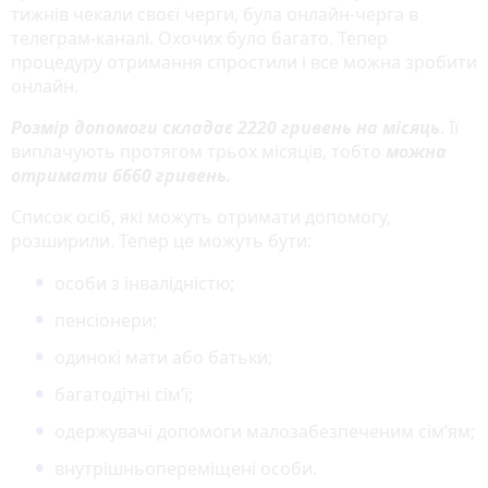
тижнів чекали своєї черги, була онлайн-черга в
телеграм-каналі. Охочих було багато. Тепер
процедуру отримання спростили і все можна зробити
онлайн.
Розмір допомоги складає 2220 гривень на місяць
. Її
виплачують протягом трьох місяців, тобто
можна
отримати 6660 гривень.
Список осіб, які можуть отримати допомогу,
розширили. Тепер це можуть бути:
особи з інвалідністю;
пенсіонери;
одинокі мати або батьки;
багатодітні сім’ї;
одержувачі допомоги малозабезпеченим сім’ям;
внутрішньопереміщені особи.