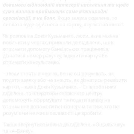
допомоги відповідній категорії населення та щодо
суми виплат приймають саме міжнародні
організації, а не банк
. Якщо заявка схвалена, то
виплата буде здійснена на картку, яку вказав клієнт.
Як розповіла Докія Кузьменко, люди, яких можна
побачити у чергах, прийшли до відділень, щоб
отримати допомогу банківських працівників,
дізнатися номер рахунку, відкрити карту або
отримати консультацію.
– Люди стоять в чергах, бо не всі розуміють, як
подати заявку або не знають, як дізнатись реквізити
картки, – каже Докія Кузьменко. – Співробітники
відділень та оператори сервісного центру
допоможуть сформувати та подати заявку на
отримання допомоги пенсіонерам та тим, хто не
розуміє чи не має можливості це зробити.
Також звернутися можна до відділень «Ощадбанку»
та «А–Банку».