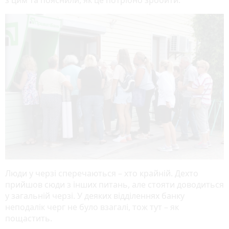
Люди у черзі сперечаються – хто крайній. Дехто
прийшов сюди з інших питань, але стояти доводиться
у загальній черзі. У деяких відділеннях банку
неподалік черг не було взагалі, тож тут – як
пощастить.