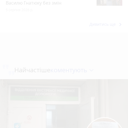
Василю Гнатюку без змін
5 серпня 2026 р.
keyboard_arrow_right
Дивитись ще
коментують
Найчастіше