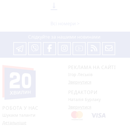

Всі номери >
Слідкуйте за нашими новинами
РЕКЛАМА НА САЙТІ
Ігор Леськів
Звернутися
РЕДАКТОРИ
Наталія Бурлаку
Звернутися
РОБОТА У НАС
Шукаєм таланти
Детальніше