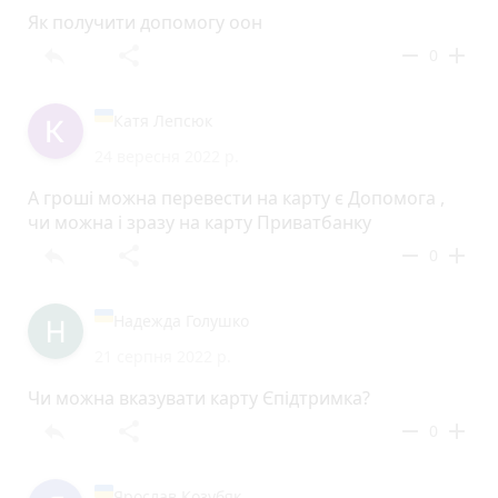
Як получити допомогу оон
reply
share
remove
add
0
Катя Лепсюк
24 вересня 2022 р.
А гроші можна перевести на карту є Допомога ,
чи можна і зразу на карту Приватбанку
reply
share
remove
add
0
Надежда Голушко
21 серпня 2022 р.
Чи можна вказувати карту Єпідтримка?
reply
share
remove
add
0
Ярослав Козубяк