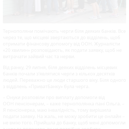
Тернополяни помічають черги біля деяких банків. Все
через те, що місцеві звертаються до відділень, щоб
отримати фінансову допомогу від ООН. Журналісти
«20 хвилин» розповідають, як подати заявку, щоб не
витрачати зайвий час та нерви.
Від ранку, 29 липня, біля деяких відділень місцевих
банків почали з’являтися черги з кількох десятків
людей. Переважно це люди старшого віку. Біля одного
з відділень «ПриватБанку» була черга.
– Онуки розповіли про виплату допомоги від
ООН пенсіонерам, – каже тернополянка пані Ольга. –
Я пенсіонерка, маю інвалідність, тому вирішила
подати заявку. На жаль, не можу зробити це онлайн –
не вмію того. Прийшла до банку, щоб мені допомогли
з цим та пояснили, як це потрібно зробити.