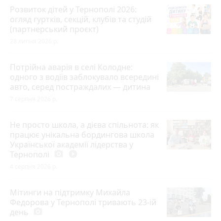
Розвиток дітей у Тернополі 2026:
огляд гуртків, секцій, клубів та студій
(партнерський проєкт)
28 липня 2026 р.
Потрійна аварія в селі Колодне:
одного з водіїв заблокувало всередині
авто, серед постраждалих — дитина
7 серпня 2026 р.
Не просто школа, а дієва спільнота: як
працює унікальна бордингова школа
Української академії лідерства у
Тернополі
photo_camera
play_circle_filled
4 серпня 2026 р.
Мітинги на підтримку Михайла
Федорова у Тернополі тривають 23-ій
день
photo_camera