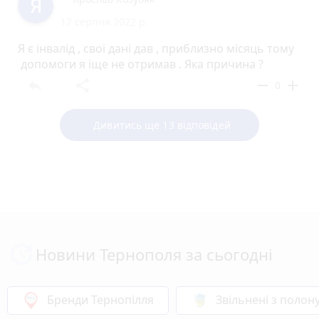
17 серпня 2022 р.
Я є інвалід , свої дані дав , приблизно місяць тому
допомоги я іще не отримав . Яка причина ?
reply
share
remove
add
0
Дивитись ще 13 відповідей
Новини Тернополя за сьогодні
Бренди Тернопілля
Звільнені з полон