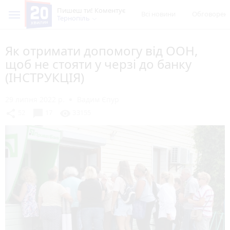
Пишеш ти! Коментує
Всі новини
Обговорен
Тернопіль
Як отримати допомогу від ООН,
щоб не стояти у черзі до банку
(ІНСТРУКЦІЯ)
29 липня 2022 р.
Вадим Єпур
chat_bubble
share
visibility
52
17
33155