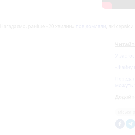
Нагадаємо, раніше «20 хвилин»
повідомляли
, які сервіс
Читайт
У застос
«Файну 
Передат
можуть 
Додайт
міська 