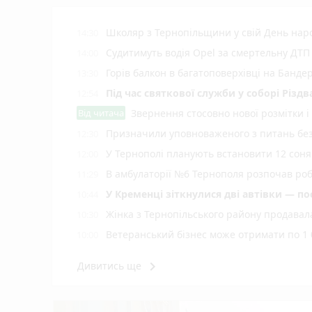
Школяр з Тернопільщини у свій День на
14:30
Судитимуть водія Opel за смертельну ДТП
14:00
Горів балкон в багатоповерхівці на Банде
13:30
Під час святкової служби у соборі Різ
12:54
Від читача
Звернення стосовно нової розмітки і
Призначили уповноваженого з питань безб
12:30
У Тернополі планують встановити 12 соняч
12:00
В амбулаторії №6 Тернополя розпочав роб
11:29
У Кременці зіткнулися дві автівки — по
10:44
Жінка з Тернопільського району продавала
10:30
Ветеранський бізнес може отримати по 1 
10:00
Як у Тернополі освячують кошики на Сп
09:30
keyboard_arrow_right
Дивитись ще
Підтвердили загибель уродженця Вели
09:00
Яблучний спас або Преображення Господнє
08:00