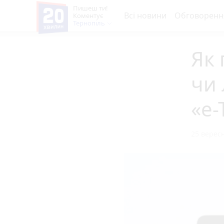
Пишеш ти!
Всі новини
Обговоренн
Коментує
Тернопіль
Як 
чи 
«е-
25 вересн