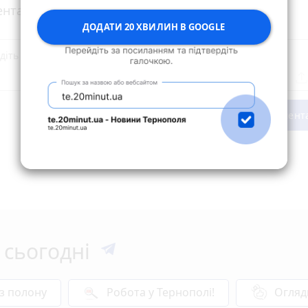
нтарі
ДОДАТИ 20 ХВИЛИН В GOOGLE
Опублікувати комент
 сьогодні
 з полону
Робота у Тернополі!
Огляд