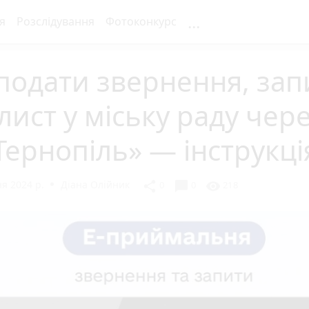
...
я
Розслідування
Фотоконкурс
подати звернення, зап
лист у міську раду чер
Тернопіль» — інструкці
я 2024 р.
Діана Олійник
chat_bubble
share
visibility
0
0
218