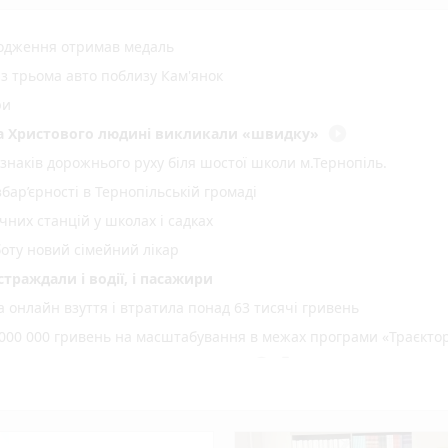
родження отримав медаль
 з трьома авто поблизу Кам'янок
ри
play_circle_filled
два Христового людині викликали «швидку»
 знаків дорожнього руху біля шостої школи м.Тернопіль.
ар’єрності в Тернопільській громаді
них станцій у школах і садках
оту новий сімейний лікар
страждали і водії, і пасажири
 онлайн взуття і втратила понад 63 тисячі гривень
000 000 гривень на масштабування в межах програми «Траєктор
play_circle_filled
photo_camera
аса: репортаж з місцевих храмів
коберезовицької громади Дмитра Березка
: що сьогодні святкуємо, що освячуємо та які заборони