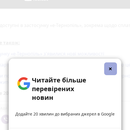
и доступні в застосунку «е-Тернопіль», зокрема щодо спла
е також:
унку «е-Тернопіль» з'явилися нові можливості
карту» можна додати у застосунок «е-Тернопіль» — що ц
×
и показники та сплатити за комуналку у додатку «е-Терн
Читайте більше
жителі усієї Тернопільщини
перевірених
е 20 хвилин до вибраних джерел у
Google
новин
рада
Додайте 20 хвилин до вибраних джерел в Google