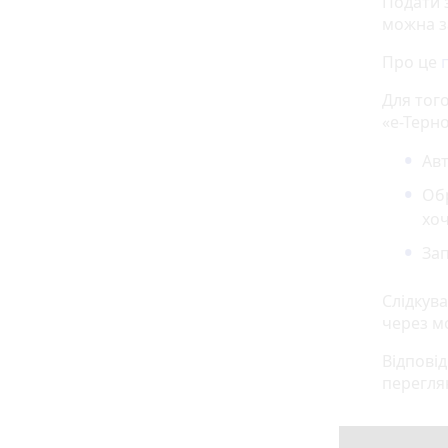
Подати з
можна з
Про це
Для того
«е-Терн
Авт
Обр
хоч
Зап
Слідкув
через м
Відповід
перегля