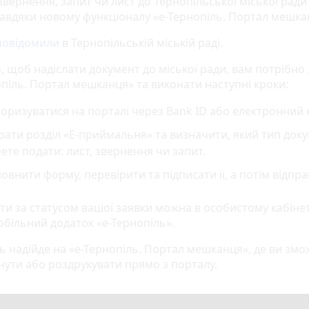
вернення, запит чи лист до Тернопільської міської ради
авдяки новому функціоналу «е-Тернопіль. Портал мешка
повідомили
в Тернопільській міській раді.
, щоб надіслати документ до міської ради, вам потрібно
опіль. Портал мешканця» та виконати наступні кроки:
оризуватися на порталі через Bank ID або електронний 
ати розділ «Е-приймальня» та визначити, який тип док
ете подати: лист, звернення чи запит.
овнити форму, перевірити та підписати її, а потім відпра
ати за статусом вашої заявки можна в особистому кабінет
обільний додаток «е-Тернопіль».
ь надійде на «е-Тернопіль. Портал мешканця», де ви змож
нути або роздрукувати прямо з порталу.