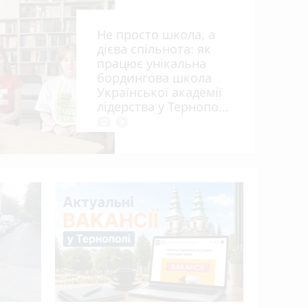
ий
Не просто школа, а
дин
дієва спільнота: як
працює унікальна
бордингова школа
Української академії
лідерства у Тернополі
photo_camera
play_circle_filled
15 років 
апеляцій
Василю Г