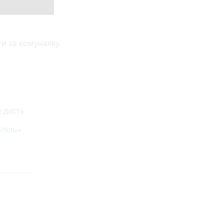
ти за комуналку.
е дасть
опіль»