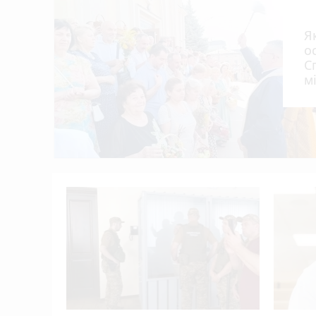
Концерти, зірки «МастерШеф» та ярмарок
22:01
фестиваль
Я
В Україні запустили застосунок «БЕЗ МЕЖ»
21:00
о
До 33 280 грн на навчання: хто на Терн
20:00
С
м
опанувати
Ламали ребра, катували і вимагали гро
19:05
З 1 серпня в Укренерго оновили тариф на
18:00
Чоловіки за кордоном не зможуть звертати
17:42
альні
 5