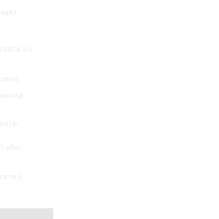
нця».
 зайти на
ключ.
умента
вити.
і або
ете її