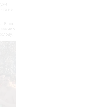
 уже
- то не
- Вірю,
йважче у
холоду.