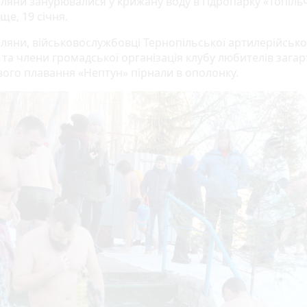
ляни занурювалися у крижану воду в гідропарку «Топіль
е, 19 січня.
ляни, військовослужбовці Тернопільської артилерійсько
 та члени громадської організація клубу любителів зага
вого плавання «Нептун» пірнали в ополонку.