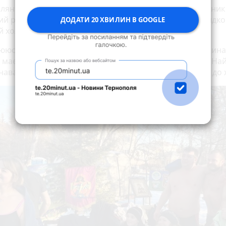
лянка Ірина приходять у день Водохреща на моржатник
й рік поспіль. Як каже дівчина, якщо робити все швидко 
ДОДАТИ 20 ХВИЛИН В GOOGLE
й холодно.
ююсь в крижану воду лише на Водохреще, - каже дівчина. 
 має якісь цілющі властивості, тому й прийшла сюди. На
наважитись зайти у холодну воду, а потім ти звикаєш до 