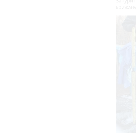
Занурит
крижану 