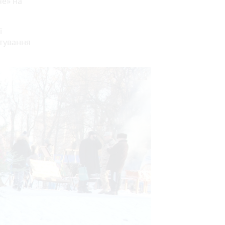
че» на
ї
ртування
