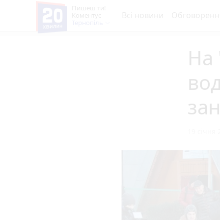
Пишеш ти!
Всі новини
Обговоренн
Коментує
Тернопіль
На
вод
за
19 січня 