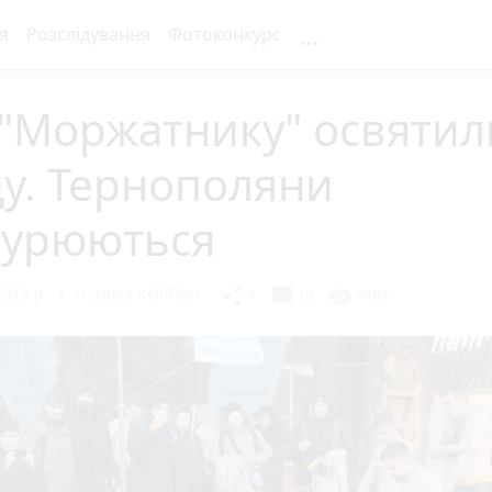
...
я
Розслідування
Фотоконкурс
 "Моржатнику" освятил
у. Тернополяни
нурюються
2019 р.
Наталія КОРПАН
chat_bubble
share
visibility
4
13
6463