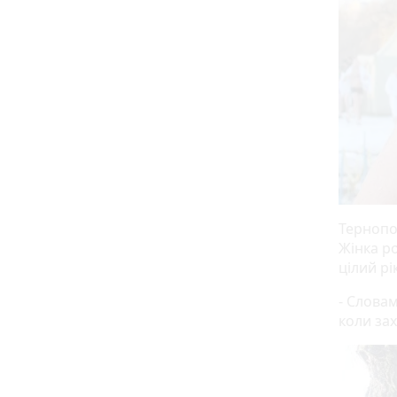
Тернопо
Жінка ро
цілий рі
- Словам
коли за