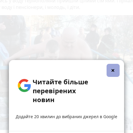
ись у воду тернополяни прийшли цілими сім’ями. Пірнал
воду і пенсіонери, і молодь, і діти.
×
Читайте більше
перевірених
новин
Додайте 20 хвилин до вибраних джерел в Google