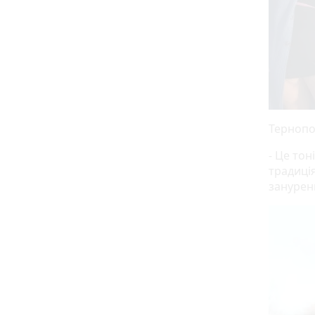
Тернопо
- Це тон
традиція
занурен