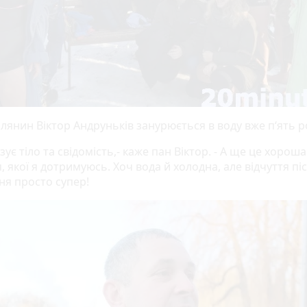
лянин Віктор Андруньків занурюється в воду вже п‘ять ро
ізує тіло та свідомість,- каже пан Віктор. - А ще це хороша
, якої я дотримуюсь. Хоч вода й холодна, але відчуття пі
ня просто супер!