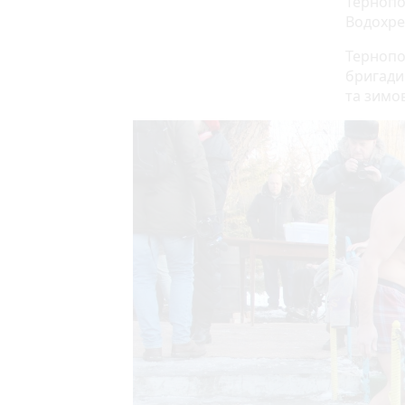
Тернопо
Водохрещ
Тернопо
бригади
та зимо