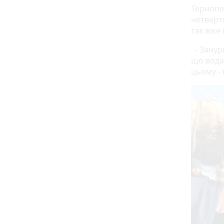
Тернопо
четверти
так вже 
- Занур
що вода
цьому - 