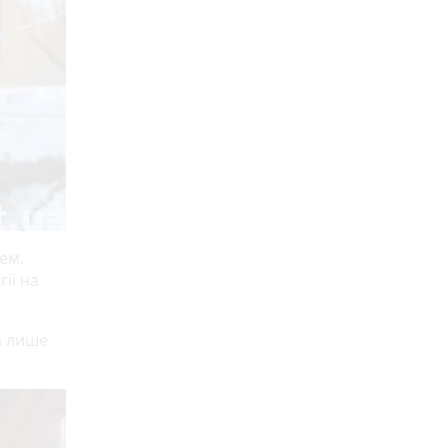
ем.
ії на
а лише