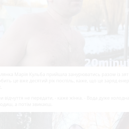
лянка Марія Кульба прийшла занурюватись разом із зят
бить це вже десятий рік поспіль, каже, що це заряд енерг
к.
и відчуття не передати, - каже жінка. - Вода дуже холодн
ходиш, а потім звикаєш.