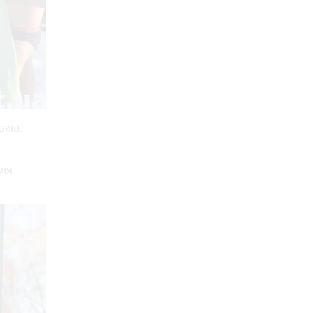
ків.
сля