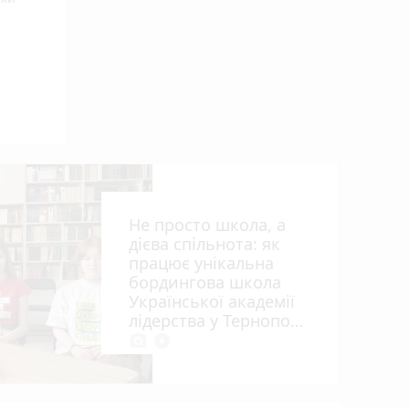
ьна
Не просто школа, а
дієва спільнота: як
працює унікальна
бордингова школа
Української академії
лідерства у Тернополі
photo_camera
play_circle_filled