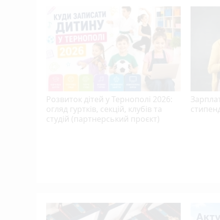
Розвиток дітей у Тернополі 2026:
Зарплат
огляд гуртків, секцій, клубів та
стипенд
студій (партнерський проєкт)
, якого
ою,
ю…