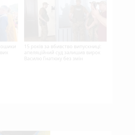
 кошики
15 років за вбивство випускниці:
евих
апеляційний суд залишив вирок
Василю Гнатюку без змін
13-ти за
видатни
присвоїл
громадян