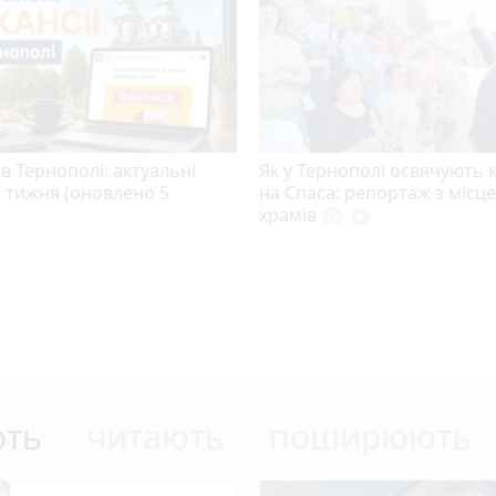
в Тернополі: актуальні
Як у Тернополі освячують
ї тижня (оновлено 5
на Спаса: репортаж з місц
)
храмів
photo_camera
play_circle_filled
ють
читають
поширюють