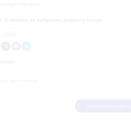
olovnym-vkhodom
е 20 хвилин до вибраних джерел у
Google
УГКЦ
нтарі
Опублікувати комент