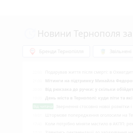
Новини Тернополя за
Бренди Тернопілля
Звільнені
Подарував життя після смерті: в Охматд
22:00
Мітинги на підтримку Михайла Федоров
21:00
Від рюкзака до ручки: у скільки обійд
20:00
День міста в Тернополі: куди піти та як
19:00
Від читача
Звернення стосовно нової розмітки і
Штормове попередження оголосили на Тер
18:01
Коли потрібно міняти мастило в АКПП: рек
17:40
З'явились рекомендації до зарахування н
17:20