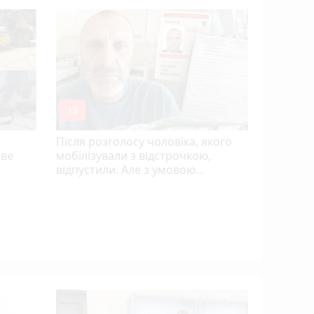
mode_comment
13
Після розголосу чоловіка, якого
ове
мобілізували з відстрочкою,
відпустили. Але з умовою…
Розвиток 
огляд гурт
студій (