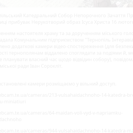
пільський Катедральний Собор Непорочного Зачаття Пр
иці прибуває Нерукотворий образ Ісуса Христа 16 лютог
ненням настоятеля храму та за дорученням міського гол
Надала Комунальним підприємством "Тернопіль Інтераві
лено додаткові камери відео-спостереження (для безпек
сті тернополянам віддалено споглядати за подіями й, 
е планувати власний час щодо відвідин собору), повідом
міської ради Іван Сорокліт.
встановлені камери розміщаємо у вільний доступ.
ebcam.te.ua/cameras/213-vulsahaidachnoho-14-katedra-br
u-miniatiuri
ebcam.te.ua/cameras/64-maidan-voli-vyd-v-napriamku-
idachnoho
webcam.te.ua/cameras/944-vulsahaidachnoho-14-katedra-m