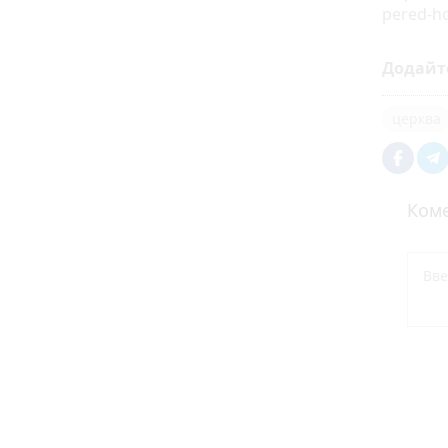
pered-h
Додайт
церква
Коме