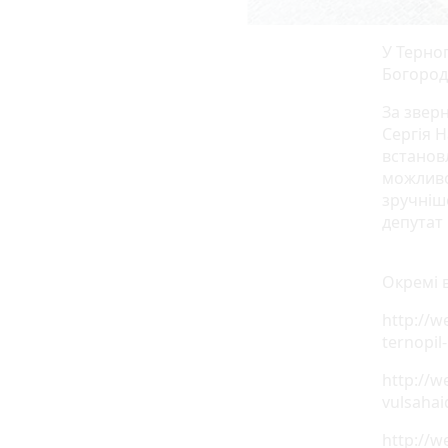
У Терно
Богород
За звер
Сергія 
встанов
можливо
зручніш
депутат 
Окремі 
http://w
ternopil-
http://w
vulsaha
http://