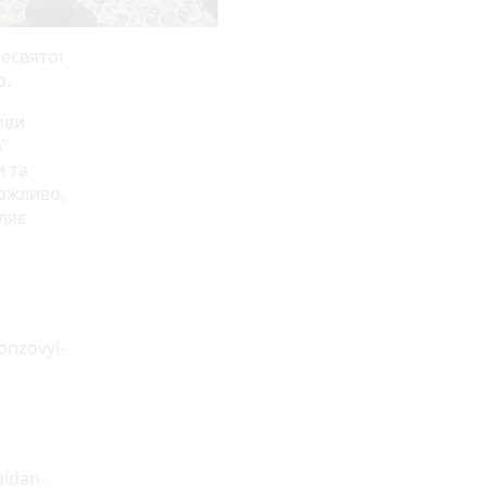
есвятої
о.
ови
а"
и та
можливо,
ляє
onzovyi-
aidan-