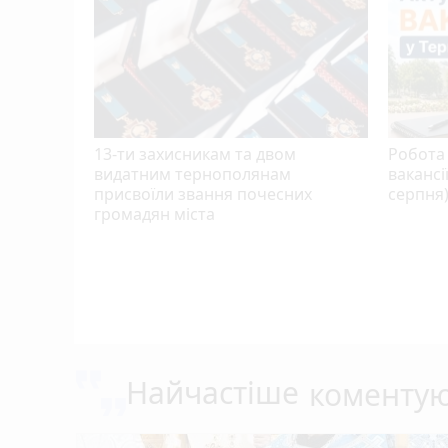
13-ти захисникам та двом
Робота 
видатним тернополянам
вакансі
присвоїли звання почесних
серпня
громадян міста
скниці:
в вирок
Найчастіше
коменту