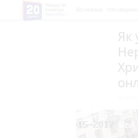
Пишеш ти!
Всі новини
Обговоренн
Коментує
Тернопіль
Як 
Нер
Хр
он
15 лютого