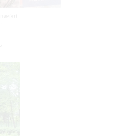
пам’яті
.
и