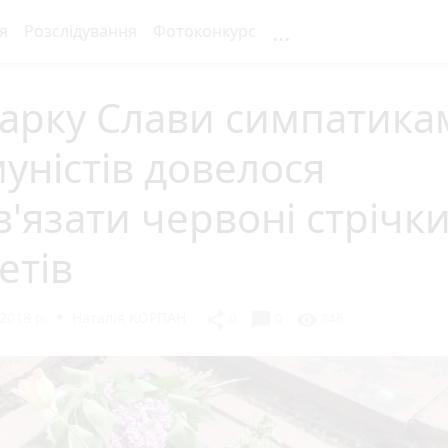
...
я
Розслідування
Фотоконкурс
Парку Слави симпатика
уністів довелося
в'язати червоні стрічки
етів
2018 р.
Наталія КОРПАН
chat_bubble
share
visibility
0
0
846