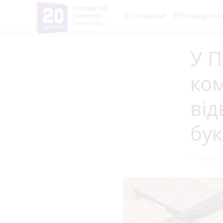
Пишеш ти!
Всі новини
Обговоренн
Коментує
Тернопіль
У 
ком
від
бук
9 травня 