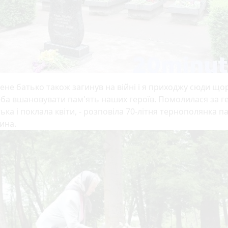
ене батько також загинув на війні і я приходжу сюди щор
ба вшановувати пам'ять наших героїв. Помолилася за ге
ька і поклала квіти, - розповіла 70-літня тернополянка па
ина.