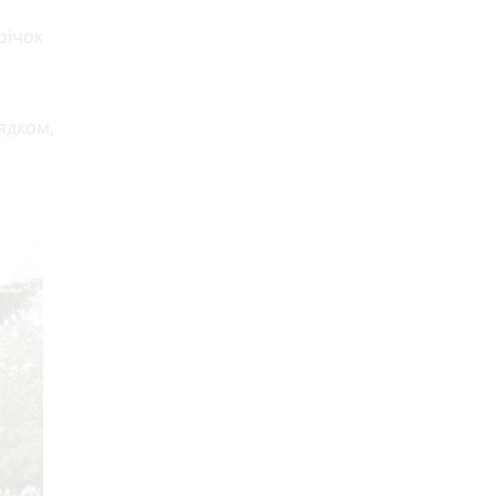
річок
ядком,