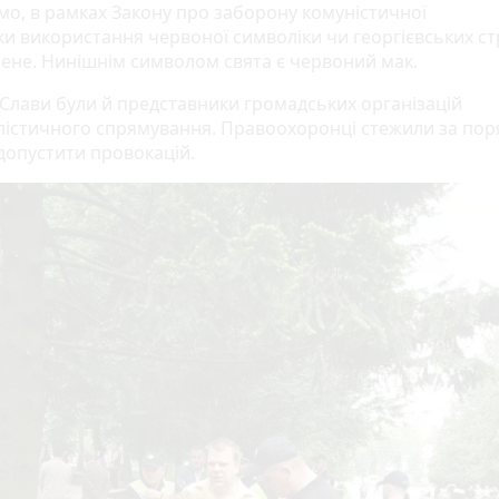
мо, в рамках Закону про заборону комуністичної
ки використання червоної символіки чи георгієвських ст
ене. Нинішнім символом свята є червоний мак.
 Слави були й представники громадських організацій
лістичного спрямування. Правоохоронці стежили за пор
допустити провокацій.