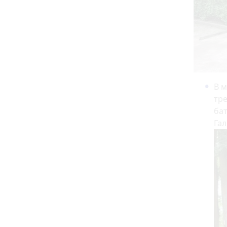
В м
тре
бат
Гал