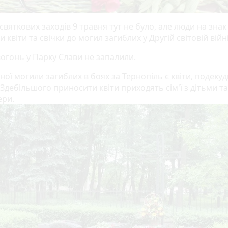
вяткових заходів 9 травня тут не було, але люди на знак 
 квіти та свічки до могил загиблих у Другій світовій війні
вогонь у Парку Слави не запалили.
ної могили загиблих в боях за Тернопіль є квіти, подекуд
. Здебільшого приносити квіти приходять сім'ї з дітьми та
ери.