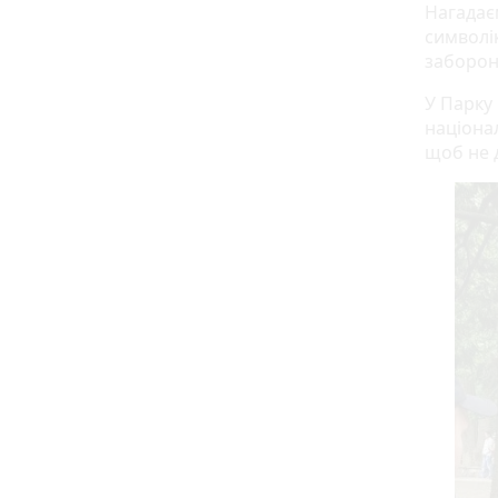
Нагадає
символі
заборон
У Парку
націона
щоб не 