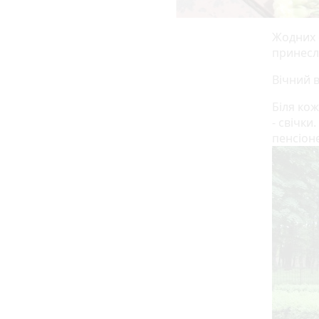
Жодних с
принесли
Вічний 
Біля кож
- свічки
пенсіон