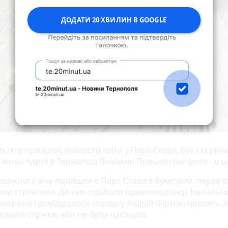
ДОДАТИ 20 ХВИЛИН В GOOGLE
х, хто прийшов покласти квіти у Парк Слави, був і керівн
ичної партії в Тернополі Веніамін Прошкін (на фото - в це
оважного віку прийшли в Парк Слави з букетами, перев’
ми стрічками. До них підійшли правоохоронці. Начальн
охорони громадського порядку Андрій Фірман просить ї
зувати стрічки, аби не було наслідків.