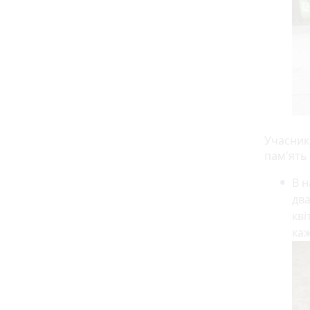
Учасник
пам'ять 
В н
два
кві
каж