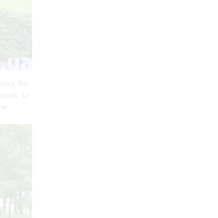
оку, бо
роїв, за
ні