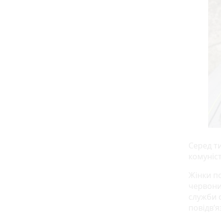
Серед ти
комуніст
Жінки п
червони
служби 
повідв’я