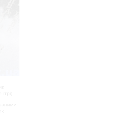
ик
нтрі).
язаними
ик
х