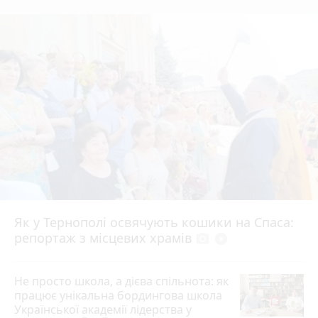
Як у Тернополі освячують кошики на Спаса:
репортаж з місцевих храмів
photo_camera
play_circle_filled
Не просто школа, а дієва спільнота: як
працює унікальна бордингова школа
Української академії лідерства у