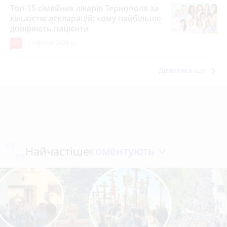
Топ-15 сімейних лікарів Тернополя за
кількістю декларацій: кому найбільше
довіряють пацієнти
31
1 серпня 2026 р.
keyboard_arrow_right
Дивитись ще
коментують
Найчастіше