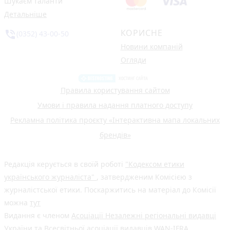
Шукаєм таланти
Детальніше
КОРИСНЕ
phone_in_talk
(0352) 43-00-50
Новини компаній
Огляди
Правила користування сайтом
Умови і правила надання платного доступу
Рекламна політика проєкту «Інтерактивна мапа локальних
брендів»
Редакція керується в своїй роботі
"Кодексом етики
українського журналіста"
, затвердженим Комісією з
журналістської етики. Поскаржитись на матеріал до Комісії
можна
тут
Видання є членом
Асоціації Незалежні регіональні видавці
України
та Всесвітньої асоціації видавців
WAN-IFRA