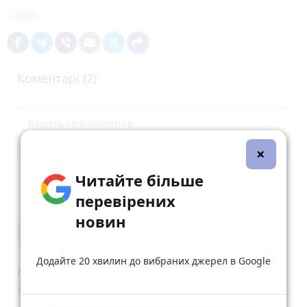
ціни
Коментарі (2)
×
Читайте більше
Опублікувати коментар
перевірених
новин
Ванджура Володимир
7 травня 2023 р.
Додайте 20 хвилин до вибраних джерел в Google
Продукти харчування моніторіть , більшості
людям байдуже на ціни на заправках