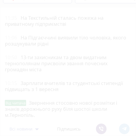
11:35
На Текстильній сталась пожежа на
приватному підприємстві
11:06
На Підгаєччині виявили тіло чоловіка, якого
розшукували рідні
10:50
13-ти захисникам та двом видатним
тернополянам присвоїли звання почесних
громадян міста
10:15
Зарплати вчителів та студентські стипендії
підвищать з 1 вересня
Звернення стосовно нової розмітки і
Від читача
знаків дорожнього руху біля шостої школи
м.Тернопіль.
Всі новини
Підпишись