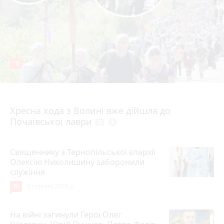
78
4 серпня 2026 р.
Хресна хода з Волині вже дійшла до
Почаївської лаври
photo_camera
play_circle_filled
Священнику з Тернопільської єпархії
Олексію Николишину заборонили
служіння
36
5 серпня 2026 р.
На війні загинули Герої Олег