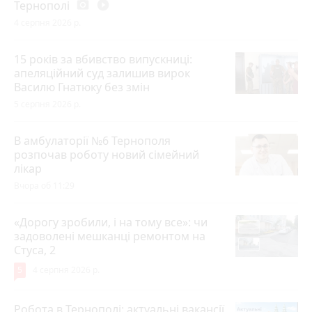
Тернополі
photo_camera
play_circle_filled
4 серпня 2026 р.
15 років за вбивство випускниці:
апеляційний суд залишив вирок
Василю Гнатюку без змін
5 серпня 2026 р.
В амбулаторії №6 Тернополя
розпочав роботу новий сімейний
лікар
Вчора об 11:29
«Дорогу зробили, і на тому все»: чи
задоволені мешканці ремонтом на
Стуса, 2
5
4 серпня 2026 р.
Робота в Тернополі: актуальні вакансії