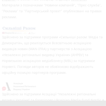
Матеріали з позначками "Новини компаній", "Прес-служба",
"Реклама" та "Партнерський проєкт" опубліковані на правах
реклами.
Здійснено за підтримки програми «Сильніші разом: Медіа та
Демократія», що реалізується Всесвітньою асоціацією
видавців новин (WAN-IFRA) у партнерстві з Асоціацією
«Незалежні регіональні видавці України» (АНРВУ) та
Норвезькою асоціацією медіабізнесу (MBL) за підтримки
Норвегії. Погляди авторів не обов’язково відображають
офіційну позицію партнерів програми.
Здійснено за підтримки Асоціації “Незалежні регіональні
видавці України” та Foreningen Ukrainian Media Fund Nordic в
рамках реалізації проєкту Хаб підтримки регіональних медіа.