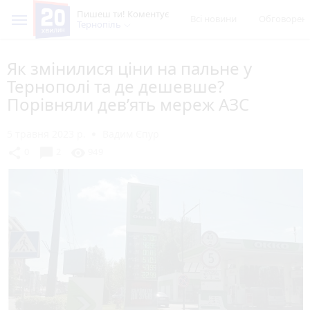
Пишеш ти! Коментує
Всі новини
Обговорен
Тернопіль
Як змінилися ціни на пальне у
Тернополі та де дешевше?
Порівняли дев’ять мереж АЗС
5 травня 2023 р.
Вадим Єпур
chat_bubble
share
visibility
0
2
949