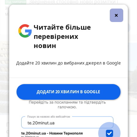
Звернення стосовно нової розмітки і
Від читача
знаків дорожнього руху біля шостої школи
м.Тернопіль.
×
Читайте більше
Всі новини
Підпишись
перевірених
новин
Додайте 20 хвилин до вибраних джерел в Google
ДОДАТИ 20 ХВИЛИН В GOOGLE
Після потопу квартири на Коновальця, 20
сирі та цвітуть. Мешканці можуть