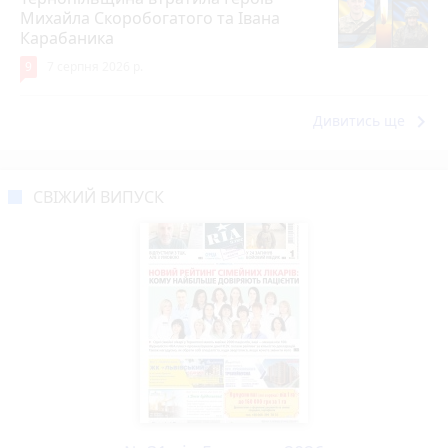
Михайла Скоробогатого та Івана
Карабаника
9
7 серпня 2026 р.
keyboard_arrow_right
Дивитись ще
СВІЖИЙ ВИПУСК