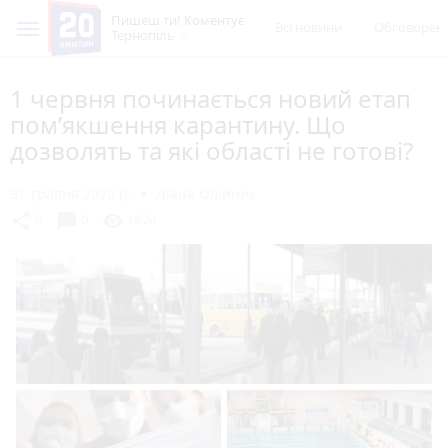
Пишеш ти! Коментує
Всі новини
Обговорен
Тернопіль
1 червня починається новий етап
пом’якшення карантину. Що
дозволять та які області не готові?
31 травня 2020 р.
Діана Олійник
chat_bubble
share
visibility
0
0
1824