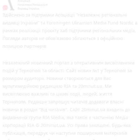
Здійснено за підтримки Асоціації “Незалежні регіональні
видавці України” та Foreningen Ukrainian Media Fund Nordic в
рамках реалізації проєкту Хаб підтримки регіональних медіа.
Погляди авторів не обов'язково збігаються з офіційною
позицією партнерів
Незалежний новинний портал з оперативним висвітленням
подій у Тернополі та області. Сайт новин №1 у Тернополі за
розміром аудиторії. Новини створюються для Вас
мультимедійною редакцією RIA та 20minut.ua. Ми
висвітлюємо важливі та цікаві події, людей, життя
Тернополя. Редакція запрошує читачів додавати власні
новини в розділ "Від читачів". Сайт 20minut.ua входить до
видавничої групи RIA Media, яка також є частиною Медіа
корпорації RIA © 20minut.ua. Усі права захищені. Будь-яка
публiкацiя, передрук чи наступне поширення матеріалів