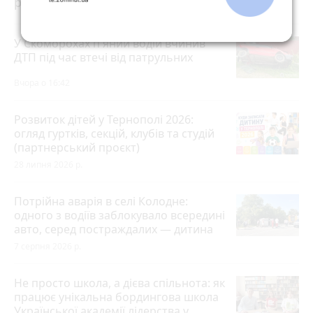
розраховувати на допомогу?
У Скоморохах п'яний водій вчинив
ДТП під час втечі від патрульних
Вчора о 16:42
Розвиток дітей у Тернополі 2026:
огляд гуртків, секцій, клубів та студій
(партнерський проєкт)
28 липня 2026 р.
Потрійна аварія в селі Колодне:
одного з водіїв заблокувало всередині
авто, серед постраждалих — дитина
7 серпня 2026 р.
Не просто школа, а дієва спільнота: як
працює унікальна бордингова школа
Української академії лідерства у