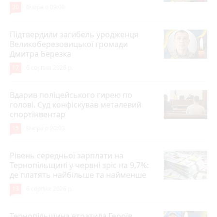
20
Вчора о 09:00
Підтвердили загибель уродженця
Великоберезовицької громади
Дмитра Березка
17
6 серпня 2026 р.
Вдарив поліцейського гирею по
голові. Суд конфіскував металевий
спортінвентар
15
Вчора о 20:03
Рівень середньої зарплати на
Тернопільщині у червні зріс на 9,7%:
де платять найбільше та найменше
13
6 серпня 2026 р.
Тернопільщина втратила Героїв