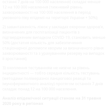
останні 7 днів на 100 000 населення) складає менше
12 на 100 000 населення (тижневий рівень
захворюваності на 100 000 населення в період
умовного піку епідемії на території України + 50%);
2) завантаженість ліжок у закладах охорони здоров’я,
визначених для госпіталізації пацієнтів з
підтвердженим випадком COVID-19, становить менше
50% (достатня кількість для забезпечення
стаціонарної допомоги хворим за визначеного рівня
захворюваності та з урахуванням резерву на випадок
її зростання);
3) охоплення тестуванням не нижче за рівень
інцидентності — тобто середня кількість тестувань
(методами полімеразної ланцюгової реакції та
імуноферментного аналізу) протягом останніх 7 днів
складає понад 12 на 100 000 населення.
Аналіз епідемічної ситуації станом на 31 травня
2020 року в регіонах