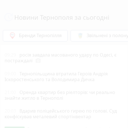
Новини Тернополя за сьогодні
Бренди Тернопілля
Звільнені з полон
09:29
росія завдала масованого удару по Одесі, є
постраждалі
photo_camera
09:00
Тернопільщина втратила Героїв Андрія
Іскоростенського та Володимира Дичка
21:00
Оренда квартир без ріелторів: чи реально
знайти житло в Тернополі
20:03
Вдарив поліцейського гирею по голові. Суд
конфіскував металевий спортінвентар