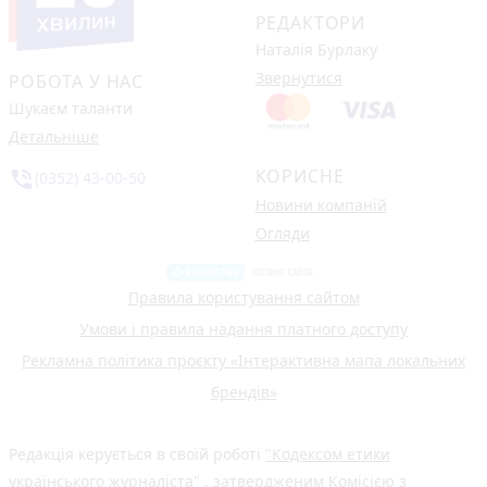
РЕДАКТОРИ
Наталія Бурлаку
Звернутися
РОБОТА У НАС
Шукаєм таланти
Детальніше
КОРИСНЕ
phone_in_talk
(0352) 43-00-50
Новини компаній
Огляди
Правила користування сайтом
Умови і правила надання платного доступу
Рекламна політика проєкту «Інтерактивна мапа локальних
брендів»
Редакція керується в своїй роботі
"Кодексом етики
українського журналіста"
, затвердженим Комісією з