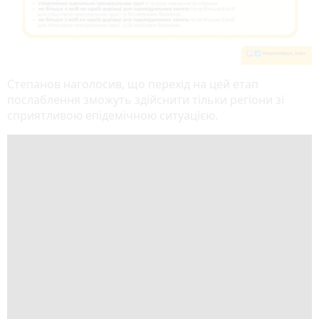
Степанов наголосив, що перехід на цей етап
послаблення зможуть здійснити тільки регіони зі
сприятливою епідемічною ситуацією.