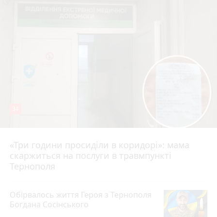
34
«Три години просиділи в коридорі»: мама
Вчора о 13:05
скаржиться на послуги в травмпункті
Тернополя
Обірвалось життя Героя з Тернополя
Богдана Сосінського