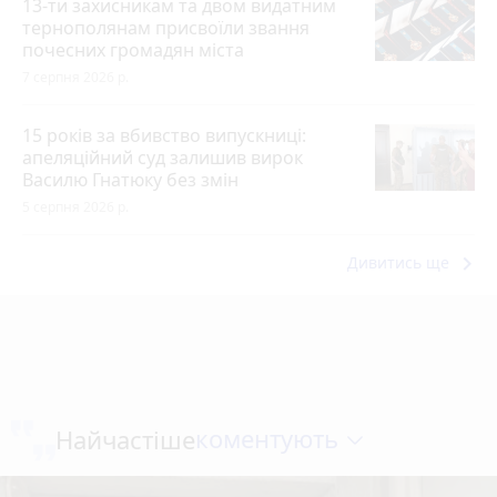
13-ти захисникам та двом видатним
тернополянам присвоїли звання
почесних громадян міста
7 серпня 2026 р.
15 років за вбивство випускниці:
апеляційний суд залишив вирок
Василю Гнатюку без змін
5 серпня 2026 р.
keyboard_arrow_right
Дивитись ще
коментують
Найчастіше