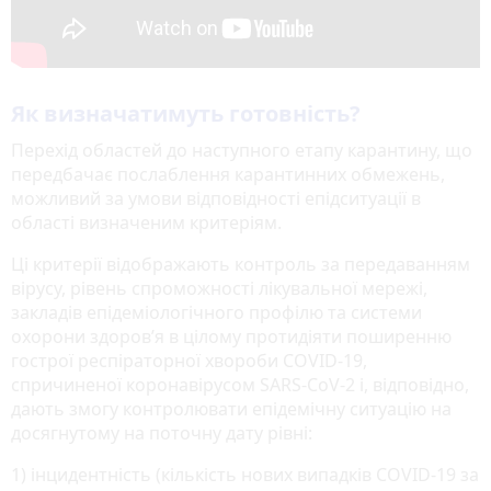
Як визначатимуть готовність?
Перехід областей до наступного етапу карантину, що
передбачає послаблення карантинних обмежень,
можливий за умови відповідності епідситуації в
області визначеним критеріям.
Ці критерії відображають контроль за передаванням
вірусу, рівень спроможності лікувальної мережі,
закладів епідеміологічного профілю та системи
охорони здоров’я в цілому протидіяти поширенню
гострої респіраторної хвороби COVID-19,
спричиненої коронавірусом SARS-CoV-2 і, відповідно,
дають змогу контролювати епідемічну ситуацію на
досягнутому на поточну дату рівні:
1) інцидентність (кількість нових випадків COVID-19 за