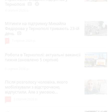
Тернополі
photo_camera
play_circle_filled
4 серпня 2026 р.
Мітинги на підтримку Михайла
Федорова у Тернополі тривають 23-ій
день
photo_camera
7
7 серпня 2026 р.
Робота в Тернополі: актуальні вакансії
тижня (оновлено 5 серпня)
5 серпня 2026 р.
Після розголосу чоловіка, якого
мобілізували з відстрочкою,
відпустили. Але з умовою…
17
3 серпня 2026 р.