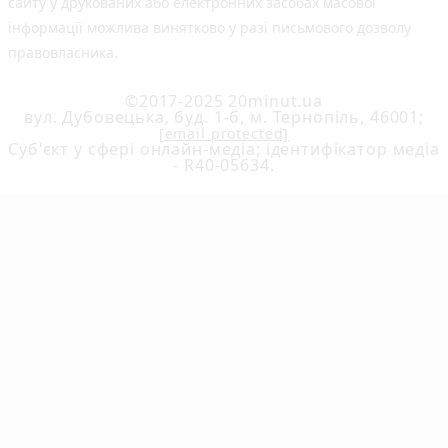
сайту у друкованих або електронних засобах масової
інформації можлива винятково у разі письмового дозволу
правовласника.
©2017-2025 20minut.ua
вул. Дубовецька, буд. 1-б, м. Тернопіль, 46001;
[email protected]
Cуб'єкт у сфері онлайн-медіа; ідентифікатор медіа
- R40-05634.