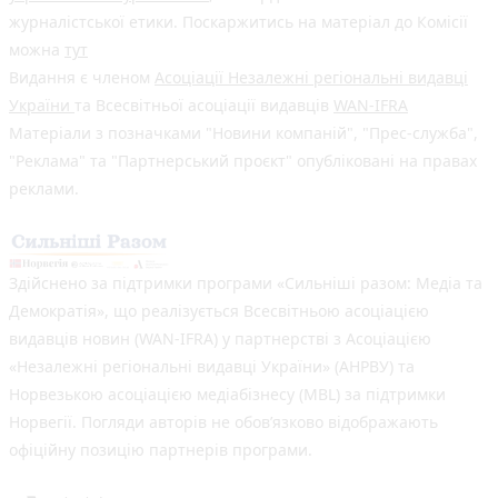
журналістської етики. Поскаржитись на матеріал до Комісії
можна
тут
Видання є членом
Асоціації Незалежні регіональні видавці
України
та Всесвітньої асоціації видавців
WAN-IFRA
Матеріали з позначками "Новини компаній", "Прес-служба",
"Реклама" та "Партнерський проєкт" опубліковані на правах
реклами.
Здійснено за підтримки програми «Сильніші разом: Медіа та
Демократія», що реалізується Всесвітньою асоціацією
видавців новин (WAN-IFRA) у партнерстві з Асоціацією
«Незалежні регіональні видавці України» (АНРВУ) та
Норвезькою асоціацією медіабізнесу (MBL) за підтримки
Норвегії. Погляди авторів не обов’язково відображають
офіційну позицію партнерів програми.