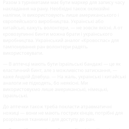
Разом з турнікетами має бути маркер для запису часу
накладання на рану. Необхідні також оклюзійні
наліпки, їх використовують лише американського і
європейського виробництва. Українські або
китайські, кажуть волонтери, — не зовсім якісні. А от
кровозупинні бинти можна брати і українського
виробництва. Український аналог «Кровоспас» для
тампонування ран волонтери радять
використовувати.
— В аптечці мають бути ізраїльські бандажі — це як
еластичний бинт, але з можливістю затискання, —
каже Андрій Довбуш. — На жаль, українські і китайські
аналоги не підходять, бо неякісні. Ми
використовуємо лише американські, німецькі,
ізраїльські.
До аптечки також треба покласти атравматичні
ножиці — вони не мають гострих кінців, потрібні для
розрізання тканини і для доступу до ран.