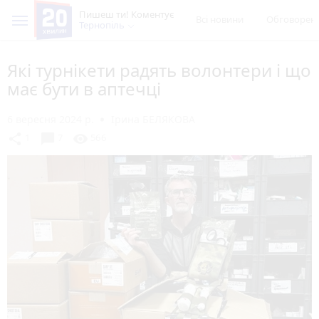
Пишеш ти! Коментує
Всі новини
Обговорен
Тернопіль
Які турнікети радять волонтери і що
має бути в аптечці
6 вересня 2024 р.
Ірина БЕЛЯКОВА
chat_bubble
share
visibility
1
7
566