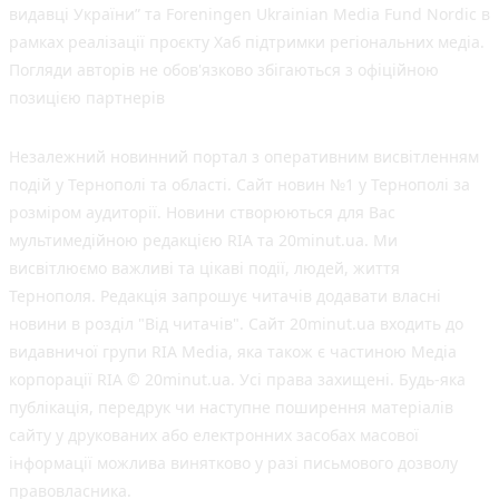
видавці України” та Foreningen Ukrainian Media Fund Nordic в
рамках реалізації проєкту Хаб підтримки регіональних медіа.
Погляди авторів не обов'язково збігаються з офіційною
позицією партнерів
Незалежний новинний портал з оперативним висвітленням
подій у Тернополі та області. Сайт новин №1 у Тернополі за
розміром аудиторії. Новини створюються для Вас
мультимедійною редакцією RIA та 20minut.ua. Ми
висвітлюємо важливі та цікаві події, людей, життя
Тернополя. Редакція запрошує читачів додавати власні
новини в розділ "Від читачів". Сайт 20minut.ua входить до
видавничої групи RIA Media, яка також є частиною Медіа
корпорації RIA © 20minut.ua. Усі права захищені. Будь-яка
публiкацiя, передрук чи наступне поширення матеріалів
сайту у друкованих або електронних засобах масової
інформації можлива винятково у разі письмового дозволу
правовласника.