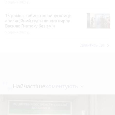
7 серпня 2026 р.
15 років за вбивство випускниці:
апеляційний суд залишив вирок
Василю Гнатюку без змін
5 серпня 2026 р.
keyboard_arrow_right
Дивитись ще
коментують
Найчастіше