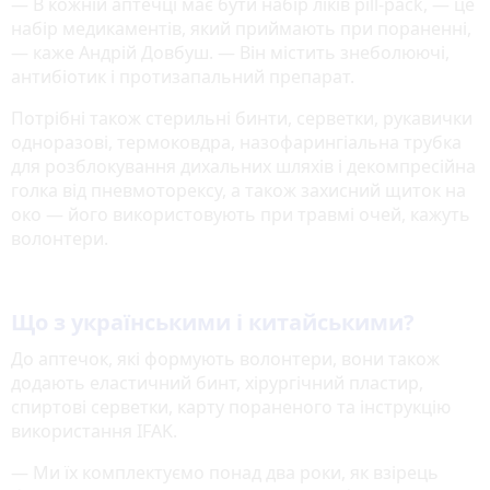
— В кожній аптечці має бути набір ліків pill-pack, — це
набір медикаментів, який приймають при пораненні,
— каже Андрій Довбуш. — Він містить знеболюючі,
антибіотик і протизапальний препарат.
Потрібні також стерильні бинти, серветки, рукавички
одноразові, термоковдра, назофарингіальна трубка
для розблокування дихальних шляхів і декомпресійна
голка від пневмоторексу, а також захисний щиток на
око — його використовують при травмі очей, кажуть
волонтери.
Що з українськими і китайськими?
До аптечок, які формують волонтери, вони також
додають еластичний бинт, хірургічний пластир,
спиртові серветки, карту пораненого та інструкцію
використання IFAK.
— Ми їх комплектуємо понад два роки, як взірець