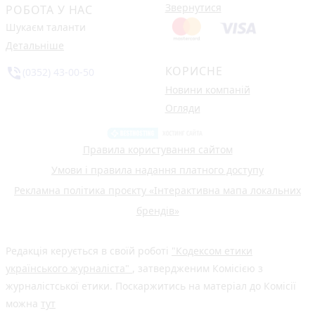
Звернутися
РОБОТА У НАС
Шукаєм таланти
Детальніше
КОРИСНЕ
phone_in_talk
(0352) 43-00-50
Новини компаній
Огляди
Правила користування сайтом
Умови і правила надання платного доступу
Рекламна політика проєкту «Інтерактивна мапа локальних
брендів»
Редакція керується в своїй роботі
"Кодексом етики
українського журналіста"
, затвердженим Комісією з
журналістської етики. Поскаржитись на матеріал до Комісії
можна
тут