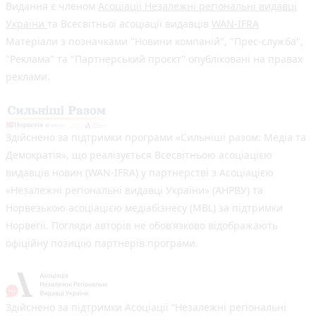
Видання є членом
Асоціації Незалежні регіональні видавці
України
та Всесвітньої асоціації видавців
WAN-IFRA
Матеріали з позначками "Новини компаній", "Прес-служба",
"Реклама" та "Партнерський проєкт" опубліковані на правах
реклами.
Здійснено за підтримки програми «Сильніші разом: Медіа та
Демократія», що реалізується Всесвітньою асоціацією
видавців новин (WAN-IFRA) у партнерстві з Асоціацією
«Незалежні регіональні видавці України» (АНРВУ) та
Норвезькою асоціацією медіабізнесу (MBL) за підтримки
Норвегії. Погляди авторів не обов’язково відображають
офіційну позицію партнерів програми.
Здійснено за підтримки Асоціації “Незалежні регіональні