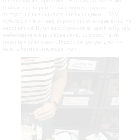
приблизно 45 євро кожен. Вже визначилися, які
найчастіше беремо, з власного досвіду і після
тестування визначилися з найкращими — SAM.
Купуємо в Німеччині, беремо лише американські та
європейські. Ними користуються всі армії світу, там
неймовірна якість, перевірено. Боїмося у таких
питаннях ризикувати. Товари, які рятують життя,
мають бути сертифікованими.