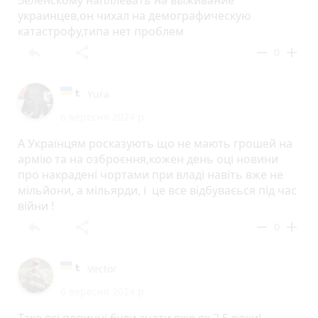
Зеленскому напллевать на выживание
украинцев,он чихал на демографическую
катастрофу,типа нет проблем
reply
share
remove
add
0
Yura
6 вересня 2024 р.
А Українцям росказують що не мають грошей на
армію та на озброєння,кожен день оці новини
про накрадені чортами при владі навіть вже не
мільйони, а мільярди, і це все відбуваєься під час
війни !
reply
share
remove
add
0
Vector
6 вересня 2024 р.