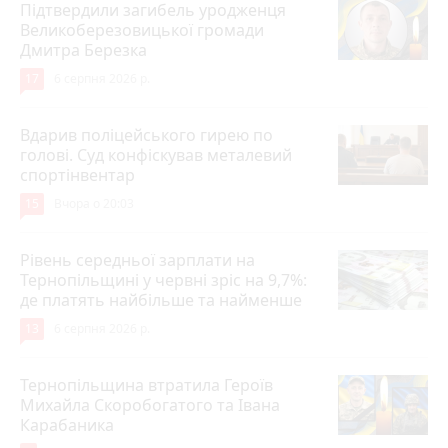
Підтвердили загибель уродженця
Великоберезовицької громади
Дмитра Березка
17
6 серпня 2026 р.
Вдарив поліцейського гирею по
голові. Суд конфіскував металевий
спортінвентар
15
Вчора о 20:03
Рівень середньої зарплати на
Тернопільщині у червні зріс на 9,7%:
де платять найбільше та найменше
13
6 серпня 2026 р.
Тернопільщина втратила Героїв
Михайла Скоробогатого та Івана
Карабаника