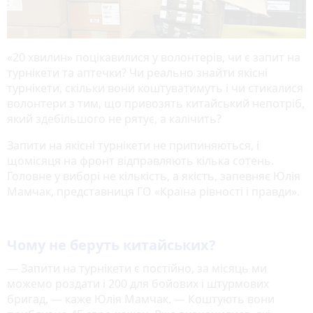
«20 хвилин» поцікавилися у волонтерів, чи є запит на
турнікети та аптечки? Чи реально знайти якісні
турнікети, скільки вони коштуватимуть і чи стикалися
волонтери з тим, що привозять китайський непотріб,
який здебільшого не рятує, а калічить?
Запити на якісні турнікети не припиняються, і
щомісяця на фронт відправляють кілька сотень.
Головне у виборі не кількість, а якість, запевняє Юлія
Мамчак, представниця ГО «Країна рівності і правди».
Чому не беруть китайських?
— Запити на турнікети є постійно, за місяць ми
можемо роздати і 200 для бойових і штурмових
бригад, — каже Юлія Мамчак. — Коштують вони