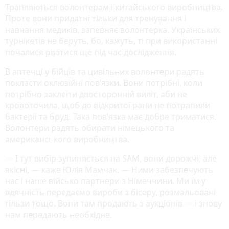
Трапляються волонтерам і китайського виробництва.
Проте вони придатні тільки для тренування і
навчання медиків, запевняє волонтерка. Українських
турнікетів не беруть, бо, кажуть, ті при використанні
почалися рватися ще під час дослідження.
В аптечці у бійців та цивільних волонтери радять
покласти оклюзійні пов’язки. Вони потрібні, коли
потрібно заклеїти двосторонній виліт, аби не
кровоточила, щоб до відкритої рани не потрапили
бактерії та бруд. Така пов’язка має добре триматися.
Волонтери радять обирати німецького та
американського виробництва.
— І тут вибір зупиняється на SAM, вони дорожчі, але
якісні, — каже Юлія Мамчак. — Ними забезпечують
нас і наше військо партнери з Німеччини. Ми їм у
вдячність передаємо вироби з бісеру, розмальовані
гільзи тощо. Вони там продають з аукціонів — і знову
нам передають необхідне.