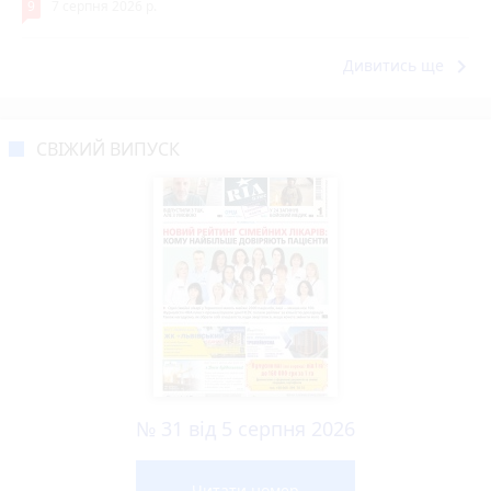
9
7 серпня 2026 р.
keyboard_arrow_right
Дивитись ще
СВІЖИЙ ВИПУСК
№ 31 від 5 серпня 2026
Читати номер