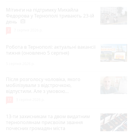
Мітинги на підтримку Михайла
Федорова у Тернополі тривають 23-ій
день
photo_camera
7
7 серпня 2026 р.
Робота в Тернополі: актуальні вакансії
тижня (оновлено 5 серпня)
5 серпня 2026 р.
Після розголосу чоловіка, якого
мобілізували з відстрочкою,
відпустили. Але з умовою…
17
3 серпня 2026 р.
13-ти захисникам та двом видатним
тернополянам присвоїли звання
почесних громадян міста