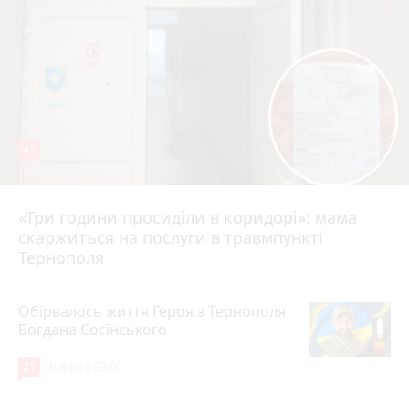
45
«Три години просиділи в коридорі»: мама
Вчора о 13:05
скаржиться на послуги в травмпункті
Тернополя
Обірвалось життя Героя з Тернополя
Богдана Сосінського
21
Вчора о 09:00