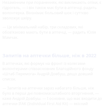
Незамінним при пораненнях, які викликають опіки, є
гідрогель, — і він також має бути в аптечці, радить
волонтерка. Вінзнімає больовий шок і суттєво
зволожує шкіру.
— Це мінімальний набір, три складових, які
обов’язково мають бути в аптечці, — радить Юлія
Мамчак.
Запитів на аптечки більше, ніж в 2022
В аптечках, які формує на фронт із колегами-
волонтерами співзасновник Благодійного фонду
«Штаб Перемога» Андрій Довбуш, дещо довший
список.
— Запитів на аптечки зараз набагато більше, ніж
було в перші дні повномасштабного вторгнення, —
каже Андрій Довбуш. — І основне, що має входити до
аптечки IFAK (Individual First Aid Kit) — якісний