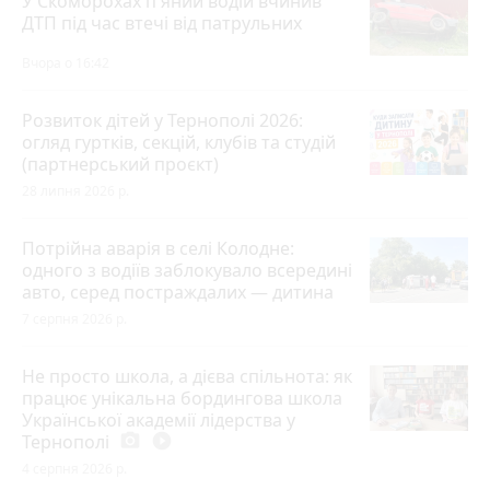
У Скоморохах п'яний водій вчинив
ДТП під час втечі від патрульних
Вчора о 16:42
Розвиток дітей у Тернополі 2026:
огляд гуртків, секцій, клубів та студій
(партнерський проєкт)
28 липня 2026 р.
Потрійна аварія в селі Колодне:
одного з водіїв заблокувало всередині
авто, серед постраждалих — дитина
7 серпня 2026 р.
Не просто школа, а дієва спільнота: як
працює унікальна бордингова школа
Української академії лідерства у
Тернополі
photo_camera
play_circle_filled
4 серпня 2026 р.