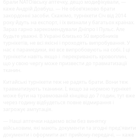
брали NATOівську аптечку, дещо модифікували, —
каже Андрій Довбуш. — Не обов’язково брати
закордонні засоби. Скажімо, турнікети Січ від 2014
року йдуть на експорт, і їх визнали у багатьох країнах.
Зараз гарно зарекомендували Дніпро і Пульс. Але
будьте уважні. В Україні близько 50 виробників
турнікетів, не всі якісні і проходять випробування. У
нас є парамедики, які все випробовують на собі. І ці
турнікети навіть якщо і перекривають кровоплин,
що у свою чергу може призвести до травматизації
тканин.
Китайські турнікети теж не радять брати. Вони теж
травматизують тканини. І, якщо за нормою турнікет
може бути на травмованій кінцівці до 7 годин, тут вже
через годину відбудеться повне відмирання і
загрожує ампутація.
— Наші аптечки надаємо всім без винятку
військовим, які мають документи та згодні пред'явити
документи і оформити акт прийому-передачі, — каже