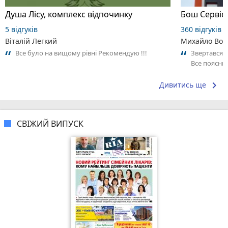
Душа Лісу, комплекс відпочинку
5 відгуків
360 відгуків
Віталій Легкий
Михайло Вол
Все було на вищому рівні Рекомендую !!!
Звертався н
Все поясни
місця та по
keyboard_arrow_right
Дивитись ще
СВІЖИЙ ВИПУСК