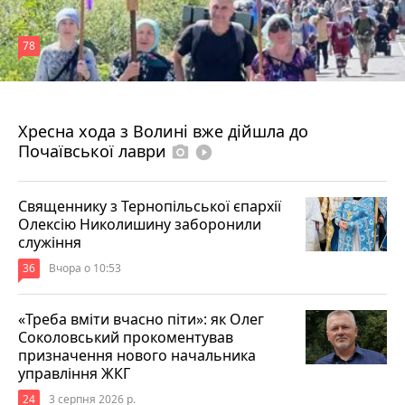
78
4 серпня 2026 р.
Хресна хода з Волині вже дійшла до
Почаївської лаври
photo_camera
play_circle_filled
Священнику з Тернопільської єпархії
Олексію Николишину заборонили
служіння
36
Вчора о 10:53
«Треба вміти вчасно піти»: як Олег
Соколовський прокоментував
призначення нового начальника
управління ЖКГ
24
3 серпня 2026 р.