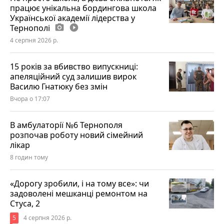
працює унікальна бордингова школа
Української академії лідерства у
Тернополі
photo_camera
play_circle_filled
4 серпня 2026 р.
15 років за вбивство випускниці:
апеляційний суд залишив вирок
Василю Гнатюку без змін
Вчора о 17:07
В амбулаторії №6 Тернополя
розпочав роботу новий сімейний
лікар
8 годин тому
«Дорогу зробили, і на тому все»: чи
задоволені мешканці ремонтом на
Стуса, 2
5
4 серпня 2026 р.