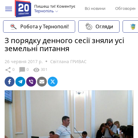
Пишеш ти! Коментує
Всі новини
Обговорен
Тернопіль
Робота у Тернополі!
Огляди
З порядку денного сесії зняли усі
земельні питання
26 червня 2017 р.
Світлана ГРИВАС
chat_bubble
share
visibility
0
0
301