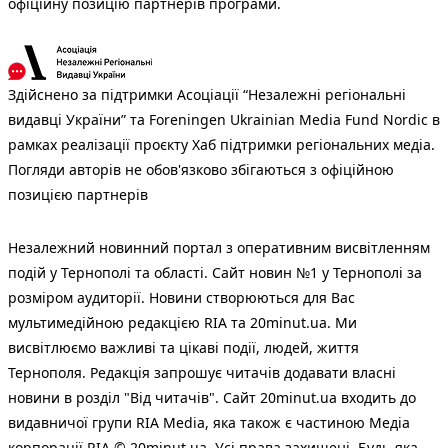
офіційну позицію партнерів програми.
Здійснено за підтримки Асоціації “Незалежні регіональні
видавці України” та Foreningen Ukrainian Media Fund Nordic в
рамках реалізації проєкту Хаб підтримки регіональних медіа.
Погляди авторів не обов'язково збігаються з офіційною
позицією партнерів
Незалежний новинний портал з оперативним висвітленням
подій у Тернополі та області. Сайт новин №1 у Тернополі за
розміром аудиторії. Новини створюються для Вас
мультимедійною редакцією RIA та 20minut.ua. Ми
висвітлюємо важливі та цікаві події, людей, життя
Тернополя. Редакція запрошує читачів додавати власні
новини в розділ "Від читачів". Сайт 20minut.ua входить до
видавничої групи RIA Media, яка також є частиною Медіа
корпорації RIA © 20minut.ua. Усі права захищені. Будь-яка