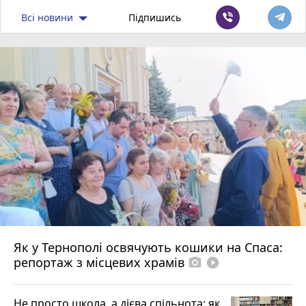
Всі новини
Підпишись
Як у Тернополі освячують кошики на Спаса:
репортаж з місцевих храмів
photo_camera
play_circle_filled
Не просто школа, а дієва спільнота: як