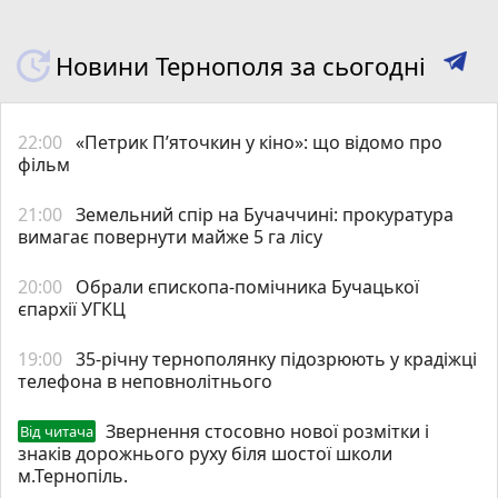
Новини Тернополя за сьогодні
22:00
«Петрик П’яточкин у кіно»: що відомо про
фільм
21:00
Земельний спір на Бучаччині: прокуратура
вимагає повернути майже 5 га лісу
20:00
Обрали єпископа-помічника Бучацької
єпархії УГКЦ
19:00
35-річну тернополянку підозрюють у крадіжці
телефона в неповнолітнього
Звернення стосовно нової розмітки і
Від читача
знаків дорожнього руху біля шостої школи
м.Тернопіль.