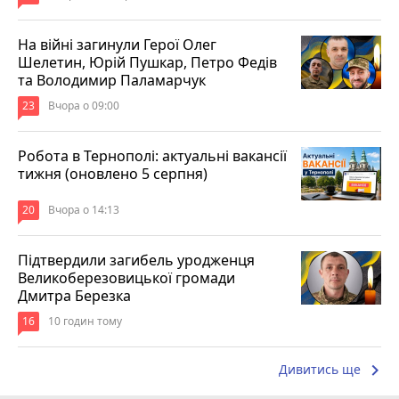
На війні загинули Герої Олег
Шелетин, Юрій Пушкар, Петро Федів
та Володимир Паламарчук
23
Вчора о 09:00
Робота в Тернополі: актуальні вакансії
тижня (оновлено 5 серпня)
20
Вчора о 14:13
Підтвердили загибель уродженця
Великоберезовицької громади
Дмитра Березка
16
10 годин тому
keyboard_arrow_right
Дивитись ще