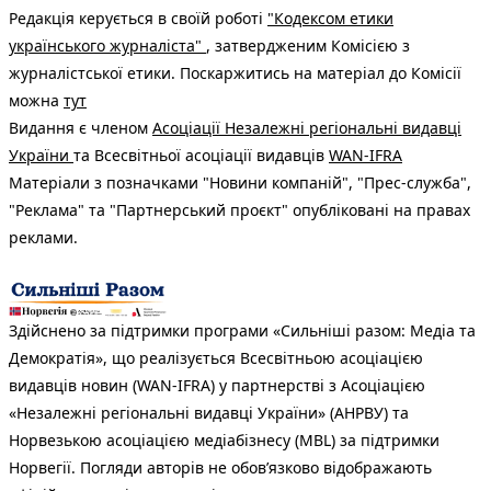
Редакція керується в своїй роботі
"Кодексом етики
українського журналіста"
, затвердженим Комісією з
журналістської етики. Поскаржитись на матеріал до Комісії
можна
тут
Видання є членом
Асоціації Незалежні регіональні видавці
України
та Всесвітньої асоціації видавців
WAN-IFRA
Матеріали з позначками "Новини компаній", "Прес-служба",
"Реклама" та "Партнерський проєкт" опубліковані на правах
реклами.
Здійснено за підтримки програми «Сильніші разом: Медіа та
Демократія», що реалізується Всесвітньою асоціацією
видавців новин (WAN-IFRA) у партнерстві з Асоціацією
«Незалежні регіональні видавці України» (АНРВУ) та
Норвезькою асоціацією медіабізнесу (MBL) за підтримки
Норвегії. Погляди авторів не обов’язково відображають