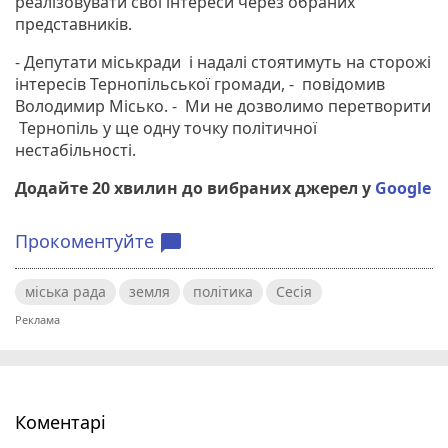
реалізовувати свої інтереси через обраних
представників.
- Депутати міськради і надалі стоятимуть на сторожі
інтересів Тернопільської громади, - повідомив
Володимир Місько. - Ми не дозволимо перетворити
Тернопіль у ще одну точку політичної
нестабільності.
Додайте 20 хвилин до вибраних джерел у
Google
Прокоментуйте
chat_bubble
міська рада
земля
політика
Сесія
Коментарі