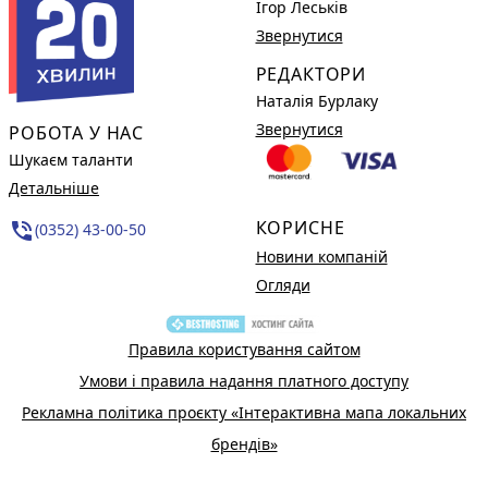
Ігор Леськів
Звернутися
РЕДАКТОРИ
Наталія Бурлаку
Звернутися
РОБОТА У НАС
Шукаєм таланти
Детальніше
КОРИСНЕ
phone_in_talk
(0352) 43-00-50
Новини компаній
Огляди
Правила користування сайтом
Умови і правила надання платного доступу
Рекламна політика проєкту «Інтерактивна мапа локальних
брендів»