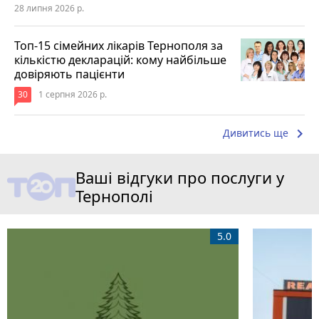
28 липня 2026 р.
Топ-15 сімейних лікарів Тернополя за
кількістю декларацій: кому найбільше
довіряють пацієнти
30
1 серпня 2026 р.
keyboard_arrow_right
Дивитись ще
Ваші відгуки про послуги у
Тернополі
5.0