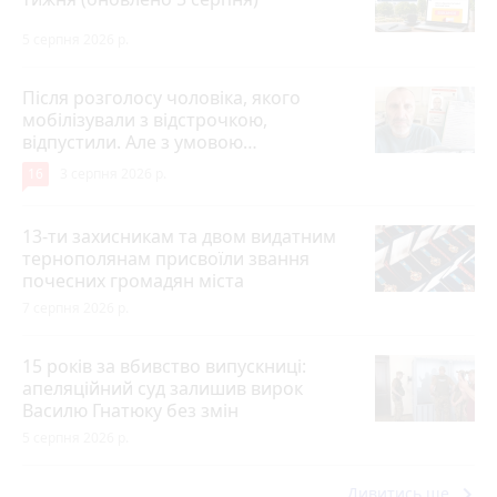
5 серпня 2026 р.
Після розголосу чоловіка, якого
мобілізували з відстрочкою,
відпустили. Але з умовою…
16
3 серпня 2026 р.
13-ти захисникам та двом видатним
тернополянам присвоїли звання
почесних громадян міста
7 серпня 2026 р.
15 років за вбивство випускниці:
апеляційний суд залишив вирок
Василю Гнатюку без змін
5 серпня 2026 р.
keyboard_arrow_right
Дивитись ще