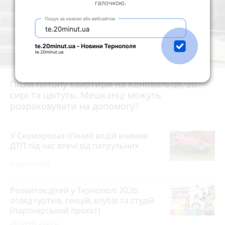
Після потопу квартири на Коновальця, 20
сирі та цвітуть. Мешканці можуть
розраховувати на допомогу?
У Скоморохах п'яний водій вчинив
ДТП під час втечі від патрульних
Вчора о 16:42
Розвиток дітей у Тернополі 2026:
огляд гуртків, секцій, клубів та студій
(партнерський проєкт)
28 липня 2026 р.