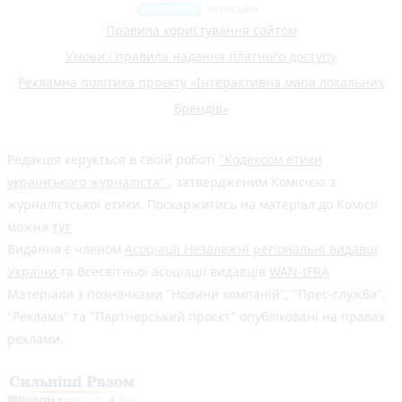
Правила користування сайтом
Умови і правила надання платного доступу
Рекламна політика проєкту «Інтерактивна мапа локальних
брендів»
Редакція керується в своїй роботі
"Кодексом етики
українського журналіста"
, затвердженим Комісією з
журналістської етики. Поскаржитись на матеріал до Комісії
можна
тут
Видання є членом
Асоціації Незалежні регіональні видавці
України
та Всесвітньої асоціації видавців
WAN-IFRA
Матеріали з позначками "Новини компаній", "Прес-служба",
"Реклама" та "Партнерський проєкт" опубліковані на правах
реклами.