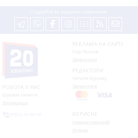
Слідкуйте за нашими новинами
РЕКЛАМА НА САЙТІ
Ігор Леськів
Звернутися
РЕДАКТОРИ
Наталія Бурлаку
Звернутися
РОБОТА У НАС
Шукаєм таланти
Детальніше
КОРИСНЕ
phone_in_talk
(0352) 43-00-50
Новини компаній
Огляди