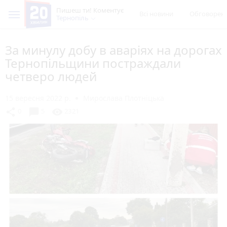
Пишеш ти! Коментує
Всі новини
Обговорен
Тернопіль
За минулу добу в аваріях на дорогах
Тернопільщини постраждали
четверо людей
15 вересня 2022 р.
Мирослава Плотніцька
chat_bubble
share
visibility
0
5
2321