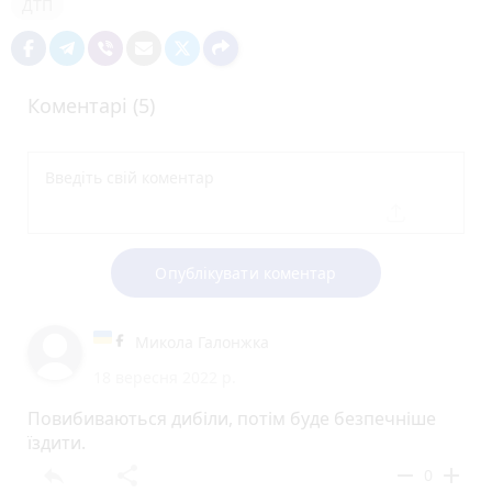
ДТП
Коментарі (5)
Опублікувати коментар
Микола Галонжка
18 вересня 2022 р.
Повибиваються дибіли, потім буде безпечніше
їздити.
reply
share
remove
add
0