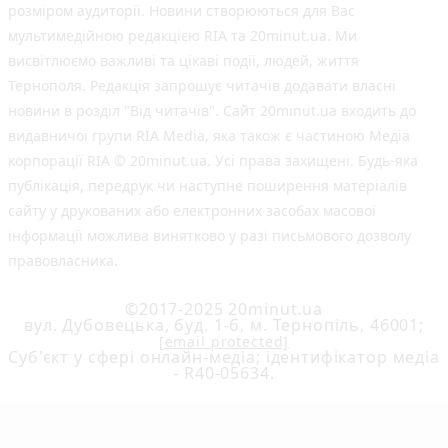
розміром аудиторії. Новини створюються для Вас
мультимедійною редакцією RIA та 20minut.ua. Ми
висвітлюємо важливі та цікаві події, людей, життя
Тернополя. Редакція запрошує читачів додавати власні
новини в розділ "Від читачів". Сайт 20minut.ua входить до
видавничої групи RIA Media, яка також є частиною Медіа
корпорації RIA © 20minut.ua. Усі права захищені. Будь-яка
публiкацiя, передрук чи наступне поширення матеріалів
сайту у друкованих або електронних засобах масової
інформації можлива винятково у разі письмового дозволу
правовласника.
©2017-2025 20minut.ua
вул. Дубовецька, буд. 1-б, м. Тернопіль, 46001;
[email protected]
Cуб'єкт у сфері онлайн-медіа; ідентифікатор медіа
- R40-05634.