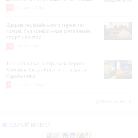
13
6 серпня 2026 р.
Вдарив поліцейського гирею по
голові. Суд конфіскував металевий
спортінвентар
13
Вчора о 20:03
Тернопільщина втратила Героїв
Михайла Скоробогатого та Івана
Карабаника
9
7 серпня 2026 р.
keyboard_arrow_right
Дивитись ще
СВІЖИЙ ВИПУСК