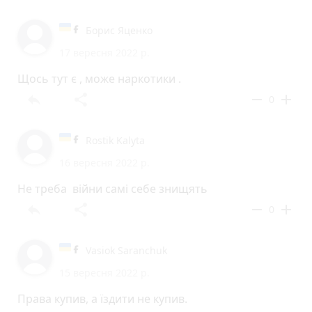
Борис Яценко
17 вересня 2022 р.
Щось тут є , може наркотики .
reply
share
remove
add
0
Rostik Kalyta
16 вересня 2022 р.
Не треба війни самі себе знищять
reply
share
remove
add
0
Vasiok Saranchuk
15 вересня 2022 р.
Права купив, а їздити не купив.