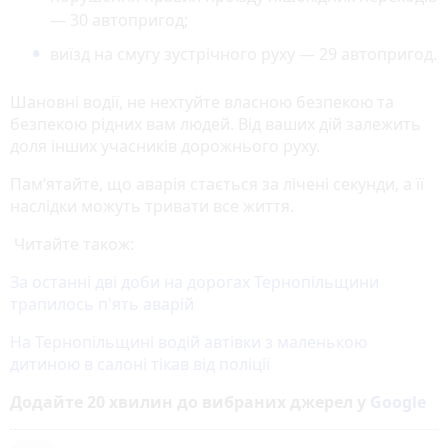
— 30 автопригод;
виїзд на смугу зустрічного руху — 29 автопригод.
Шановні водії, не нехтуйте власною безпекою та
безпекою рідних вам людей. Від ваших дій залежить
доля інших учасників дорожнього руху.
Пам’ятайте, що аварія стається за лічені секунди, а її
наслідки можуть тривати все життя.
Читайте також:
За останні дві доби на дорогах Тернопільщини
трапилось п'ять аварій
На Тернопільщині водій автівки з маленькою
дитиною в салоні тікав від поліції
Додайте 20 хвилин до вибраних джерел у
Google