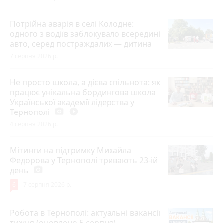
Потрійна аварія в селі Колодне:
одного з водіїв заблокувало всередині
авто, серед постраждалих — дитина
7 серпня 2026 р.
Не просто школа, а дієва спільнота: як
працює унікальна бордингова школа
Української академії лідерства у
Тернополі
photo_camera
play_circle_filled
4 серпня 2026 р.
Мітинги на підтримку Михайла
Федорова у Тернополі тривають 23-ій
день
photo_camera
6
7 серпня 2026 р.
Робота в Тернополі: актуальні вакансії
тижня (оновлено 5 серпня)