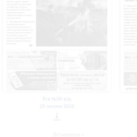
Ria №30 від
29 липня 2026

Всі номери >