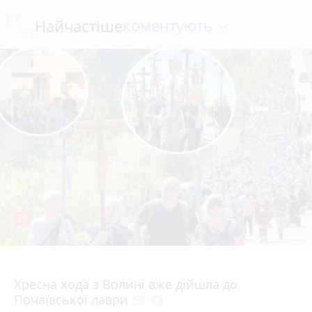
коментують
Найчастіше
78
4 серпня 2026 р.
Хресна хода з Волині вже дійшла до
Почаївської лаври
photo_camera
play_circle_filled