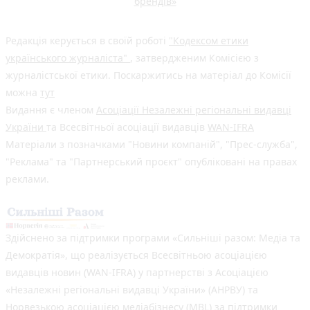
брендів»
Редакція керується в своїй роботі
"Кодексом етики
українського журналіста"
, затвердженим Комісією з
журналістської етики. Поскаржитись на матеріал до Комісії
можна
тут
Видання є членом
Асоціації Незалежні регіональні видавці
України
та Всесвітньої асоціації видавців
WAN-IFRA
Матеріали з позначками "Новини компаній", "Прес-служба",
"Реклама" та "Партнерський проєкт" опубліковані на правах
реклами.
Здійснено за підтримки програми «Сильніші разом: Медіа та
Демократія», що реалізується Всесвітньою асоціацією
видавців новин (WAN-IFRA) у партнерстві з Асоціацією
«Незалежні регіональні видавці України» (АНРВУ) та
Норвезькою асоціацією медіабізнесу (MBL) за підтримки