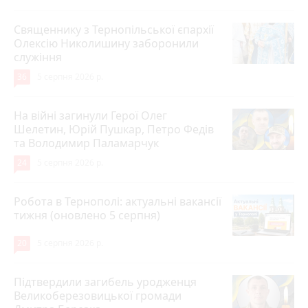
Священнику з Тернопільської єпархії
Олексію Николишину заборонили
служіння
36
5 серпня 2026 р.
На війні загинули Герої Олег
Шелетин, Юрій Пушкар, Петро Федів
та Володимир Паламарчук
24
5 серпня 2026 р.
Робота в Тернополі: актуальні вакансії
тижня (оновлено 5 серпня)
20
5 серпня 2026 р.
Підтвердили загибель уродженця
Великоберезовицької громади