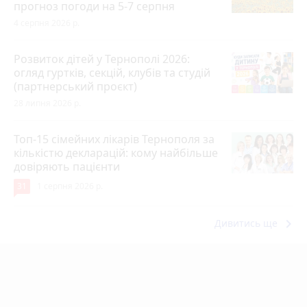
прогноз погоди на 5-7 серпня
4 серпня 2026 р.
Розвиток дітей у Тернополі 2026:
огляд гуртків, секцій, клубів та студій
(партнерський проєкт)
28 липня 2026 р.
Топ-15 сімейних лікарів Тернополя за
кількістю декларацій: кому найбільше
довіряють пацієнти
31
1 серпня 2026 р.
keyboard_arrow_right
Дивитись ще