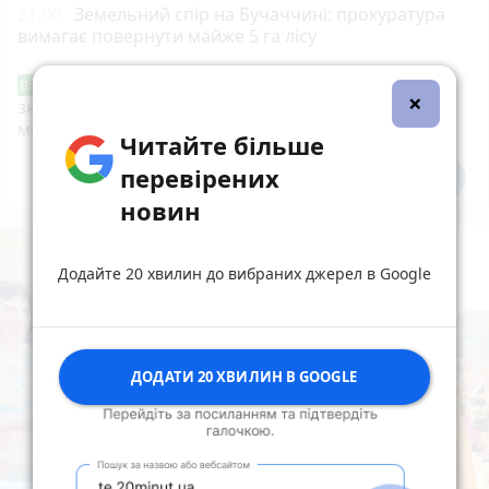
21:00
Земельний спір на Бучаччині: прокуратура
вимагає повернути майже 5 га лісу
Звернення стосовно нової розмітки і
Від читача
×
знаків дорожнього руху біля шостої школи
м.Тернопіль.
Читайте більше
перевірених
Всі новини
Підпишись
новин
Додайте 20 хвилин до вибраних джерел в Google
ДОДАТИ 20 ХВИЛИН В GOOGLE