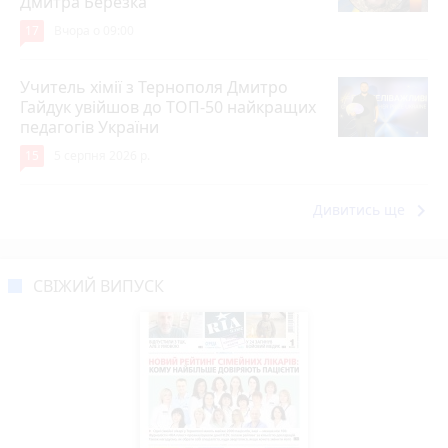
Дмитра Березка
17
Вчора о 09:00
Учитель хімії з Тернополя Дмитро
Гайдук увійшов до ТОП-50 найкращих
педагогів України
15
5 серпня 2026 р.
keyboard_arrow_right
Дивитись ще
СВІЖИЙ ВИПУСК