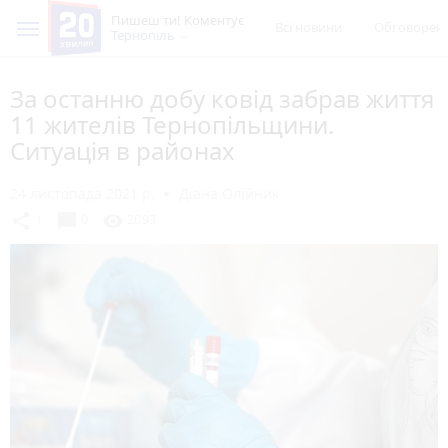
Пишеш ти! Коментує
Всі новини
Обговорен
Тернопіль
За останню добу ковід забрав життя
11 жителів Тернопільщини.
Ситуація в районах
24 листопада 2021 р.
Діана Олійник
chat_bubble
share
visibility
1
0
2093