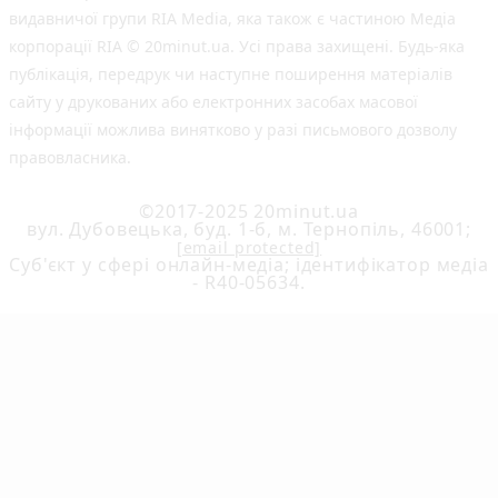
видавничої групи RIA Media, яка також є частиною Медіа
корпорації RIA © 20minut.ua. Усі права захищені. Будь-яка
публiкацiя, передрук чи наступне поширення матеріалів
сайту у друкованих або електронних засобах масової
інформації можлива винятково у разі письмового дозволу
правовласника.
©2017-2025 20minut.ua
вул. Дубовецька, буд. 1-б, м. Тернопіль, 46001;
[email protected]
Cуб'єкт у сфері онлайн-медіа; ідентифікатор медіа
- R40-05634.