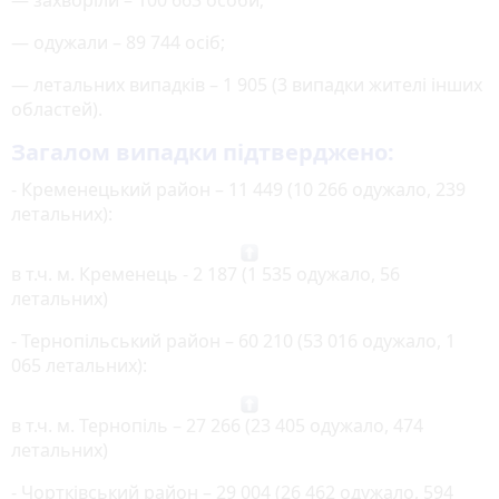
— одужали – 89 744 осіб;
— летальних випадків – 1 905 (3 випадки жителі інших
областей).
Загалом випадки підтверджено:
- Кременецький район – 11 449 (10 266 одужало, 239
летальних):
в т.ч. м. Кременець - 2 187 (1 535 одужало, 56
летальних)
- Тернопільський район – 60 210 (53 016 одужало, 1
065 летальних):
в т.ч. м. Тернопіль – 27 266 (23 405 одужало, 474
летальних)
- Чортківський район – 29 004 (26 462 одужало, 594