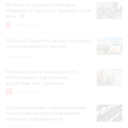
Мітинги на підтримку Михайла
Федорова у Тернополі тривають 23-ій
день
photo_camera
7
7 серпня 2026 р.
Робота в Тернополі: актуальні вакансії
тижня (оновлено 5 серпня)
5 серпня 2026 р.
Після розголосу чоловіка, якого
мобілізували з відстрочкою,
відпустили. Але з умовою…
17
3 серпня 2026 р.
13-ти захисникам та двом видатним
тернополянам присвоїли звання
почесних громадян міста
7 серпня 2026 р.