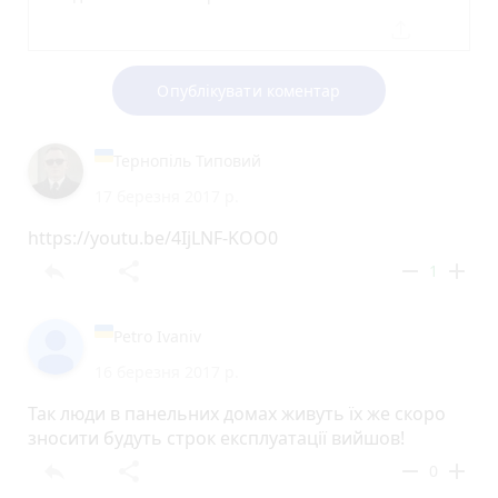
Опублікувати коментар
Тернопіль Типовий
17 березня 2017 р.
https://youtu.be/4IjLNF-KOO0
reply
share
remove
add
1
Petro Ivaniv
16 березня 2017 р.
Так люди в панельних домах живуть їх же скоро
зносити будуть строк експлуатації вийшов!
reply
share
remove
add
0