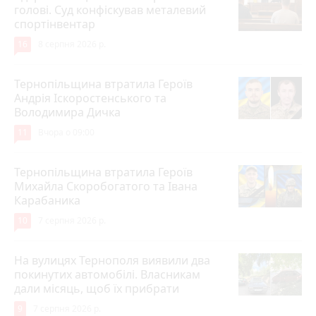
голові. Суд конфіскував металевий
спортінвентар
16
8 серпня 2026 р.
Тернопільщина втратила Героїв
Андрія Іскоростенського та
Володимира Дичка
11
Вчора о 09:00
Тернопільщина втратила Героїв
Михайла Скоробогатого та Івана
Карабаника
10
7 серпня 2026 р.
На вулицях Тернополя виявили два
покинутих автомобілі. Власникам
дали місяць, щоб їх прибрати
9
7 серпня 2026 р.