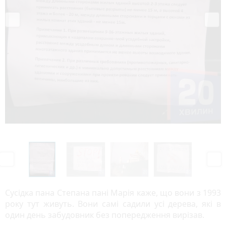
P
N
r
e
e
x
v
t
Сусідка пана Степана пані Марія каже, що вони з 1993
i
року тут живуть. Вони самі садили усі дерева, які в
o
один день забудовник без попередження вирізав.
u