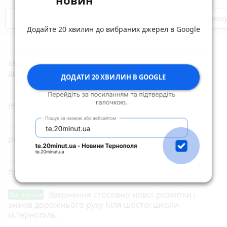
новин
Бренди Тернопілля
Звільнені з полон
Додайте 20 хвилин до вибраних джерел в Google
11:40
Автотроща у Колодному: у лікарні помер
кермувальник Peugeot, якого рятувальники
деблокували з авто
ДОДАТИ 20 ХВИЛИН В GOOGLE
11:20
В ДТП на Кременеччині постраждав водій
Hyundai Getz
11:05
Юний кухар з Тернопільщини стажувався у
ресторані Клопотенка
10:30
Шахраї ошукали жителя Тернопільщини під
приводом продажу дров
Звернення стосовно нової розмітки і
Від читача
знаків дорожнього руху біля шостої школи
м.Тернопіль.