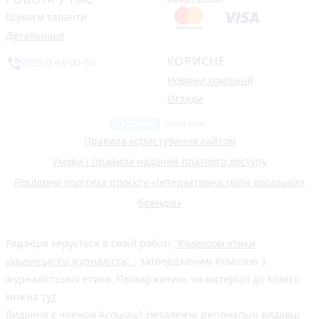
Шукаєм таланти
Детальніше
КОРИСНЕ
phone_in_talk
(0352) 43-00-50
Новини компаній
Огляди
Правила користування сайтом
Умови і правила надання платного доступу
Рекламна політика проєкту «Інтерактивна мапа локальних
брендів»
Редакція керується в своїй роботі
"Кодексом етики
українського журналіста"
, затвердженим Комісією з
журналістської етики. Поскаржитись на матеріал до Комісії
можна
тут
Видання є членом
Асоціації Незалежні регіональні видавці