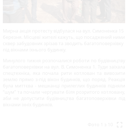
Мирна акція протесту відбулася на вул. Симоненка 15
березня. Місцеві жителі кажуть, що посаджений ними
сквер забудовник зрізав та зводить багатоповерхівку
під вікнами їхнього будинку.
Минулого тижня розпочалися роботи по будівництву
багатоповерхівки на вул. В. Симоненка 1. Туди заїхала
спецтехніка, яка почала рити котлован та вивозити
землю прямо з-під вікон будинків, що поряд. Реакція
була миттєва - мешканці прилеглих будинків підняли
“шум” та почали чергувати біля розритого котловану,
аби не допустити будівництва багатоповерхівки під
вікнами їхніх будинків.
P
N
r
e
Фото
1
з 10