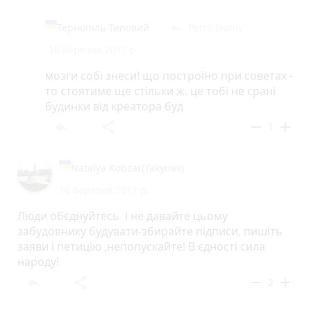
Тернопіль Типовий
Petro Ivaniv
reply
18 березня 2017 р.
мозги собі знеси! що построїно при советах -
то стоятиме ще стільки ж. це тобі не срані
будинки від креатора буд
reply
share
remove
add
1
Natalya Kobzar(Yakymiv)
16 березня 2017 р.
Люди обєднуйтесь і не давайте цьому
забудовнику будувати-збирайте підписи, пишіть
заяви і петицію ,непопускайте! В єдності сила
народу!
reply
share
remove
add
2