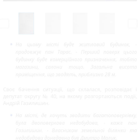
P
N
r
e
e
x
v
t
На цьому місті буде житловий будинок, -
i
продовжує пан Тарас. - Перший поверх цього
o
u
будинку буде комерційного призначення, тобто
s
магазини, салони тощо. Загальна висота
приміщення, що зводять, приблизно 28 м.
Своє бачення ситуації, що склалася, розповідає і
депутат округу № 40, на якому розгортаються події,
Андрій Газилишин.
На місті, де хочуть зводити багатоповерхівку,
була двоповерхова недобудова, - каже пан
Газилишин. - Власником земельної ділянки та
недобудови донедавна був Дмитро Малик.