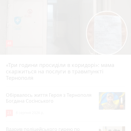
48
«Три години просиділи в коридорі»: мама
8 серпня 2026 р.
скаржиться на послуги в травмпункті
Тернополя
Обірвалось життя Героя з Тернополя
Богдана Сосінського
21
8 серпня 2026 р.
Вдарив поліцейського гирею по