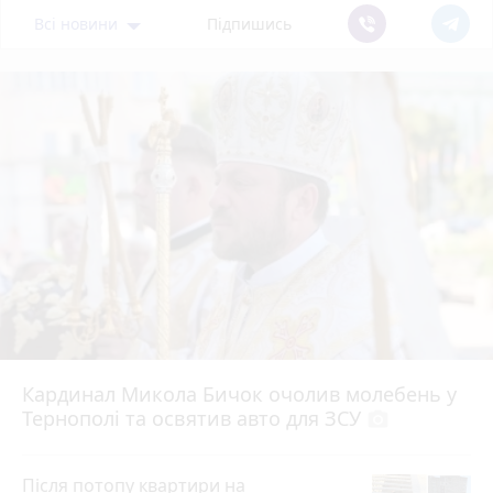
Всі новини
Підпишись
Кардинал Микола Бичок очолив молебень у
Тернополі та освятив авто для ЗСУ
photo_camera
Після потопу квартири на