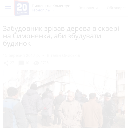
Пишеш ти! Коментує
Всі новини
Обговорен
Тернопіль
Забудовник зрізав дерева в сквері
на Симоненка, аби збудувати
будинок
15 березня 2017 р.
Віталій Ониськів
chat_bubble
share
visibility
27
10
2725