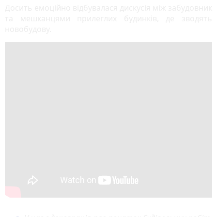
s
Досить емоційно відбувалася дискусія між забудовник
та мешканцями прилеглих будинків, де зводять
новобудову.