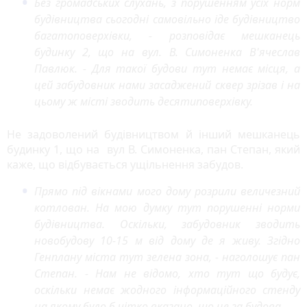
Без громадських слухань, з порушенням усіх норм
i
будівництва сьогодні самовільно іде будівництво
o
u
багатоповерхівки, - розповідає мешканець
s
будинку 2, що на вул. В. Симоненка В'ячеслав
Павлюк. - Для такої будови тут немає місця, а
цей забудовник нами засаджений сквер зрізав і на
цьому ж місті зводить десятиповерхівку.
Не задоволений будівництвом й інший мешканець
будинку 1, що на вул В. Симоненка, пан Степан, який
каже, що відбувається ущільнення забудов.
Прямо під вікнами мого дому розрили величезний
котлован. На мою думку тут порушенні норми
будівництва. Оскільки, забудовник зводить
новобудову 10-15 м від дому де я живу. Згідно
Генплану міста тут зелена зона, - наголошує пан
Степан. - Нам не відомо, хто тут що будує,
оскільки немає жодного інформаційного стенду
на якому було б чітко вказано, що це за будова.