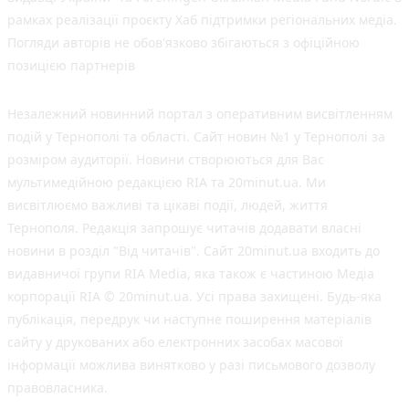
рамках реалізації проєкту Хаб підтримки регіональних медіа.
Погляди авторів не обов'язково збігаються з офіційною
позицією партнерів
Незалежний новинний портал з оперативним висвітленням
подій у Тернополі та області. Сайт новин №1 у Тернополі за
розміром аудиторії. Новини створюються для Вас
мультимедійною редакцією RIA та 20minut.ua. Ми
висвітлюємо важливі та цікаві події, людей, життя
Тернополя. Редакція запрошує читачів додавати власні
новини в розділ "Від читачів". Сайт 20minut.ua входить до
видавничої групи RIA Media, яка також є частиною Медіа
корпорації RIA © 20minut.ua. Усі права захищені. Будь-яка
публiкацiя, передрук чи наступне поширення матеріалів
сайту у друкованих або електронних засобах масової
інформації можлива винятково у разі письмового дозволу
правовласника.