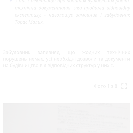
У нас є декларація про початок будівельних робіт,
технічна документація, яка пройшла відповідну
експертизу, - наголошує замовник і забудовник
Тарас Малик.
Забудовник запевняє, що жодних технічних
порушень немає, усі необхідні дозволи та документи
на будівництво від відповідних структур у них є.
P
N
r
e
Фото
1
з 8
e
x
v
t
i
o
u