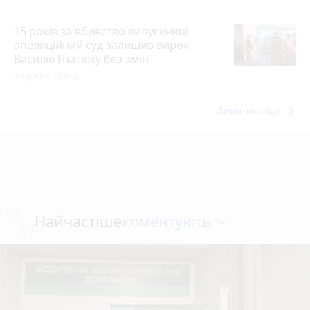
15 років за вбивство випускниці:
апеляційний суд залишив вирок
Василю Гнатюку без змін
5 серпня 2026 р.
keyboard_arrow_right
Дивитись ще
коментують
Найчастіше