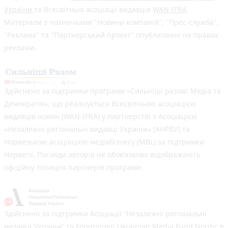
України
та Всесвітньої асоціації видавців
WAN-IFRA
Матеріали з позначками "Новини компаній", "Прес-служба",
"Реклама" та "Партнерський проєкт" опубліковані на правах
реклами.
Здійснено за підтримки програми «Сильніші разом: Медіа та
Демократія», що реалізується Всесвітньою асоціацією
видавців новин (WAN-IFRA) у партнерстві з Асоціацією
«Незалежні регіональні видавці України» (АНРВУ) та
Норвезькою асоціацією медіабізнесу (MBL) за підтримки
Норвегії. Погляди авторів не обов’язково відображають
офіційну позицію партнерів програми.
Здійснено за підтримки Асоціації “Незалежні регіональні
видавці України” та Foreningen Ukrainian Media Fund Nordic в