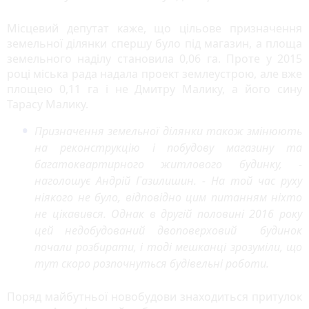
Місцевий депутат каже, що цільове призначення
земельної ділянки спершу було під магазин, а площа
земельного наділу становила 0,06 га. Проте у 2015
році міська рада надала проект землеустрою, але вже
площею 0,11 га і не Дмитру Малику, а його сину
Тарасу Малику.
Призначення земельної ділянки також змінюють
на реконструкцію і побудову магазину та
багатоквартирного житлового будинку, -
наголошує Андрій Газилишин. - На той час руху
ніякого не було, відповідно цим питанням ніхто
не цікавився. Однак в другій половині 2016 року
цей недобудований двоповерховий будинок
почали розбирати, і тоді мешканці зрозуміли, що
тут скоро розпочнуться будівельні роботи.
Поряд майбутньої новобудови знаходиться притулок