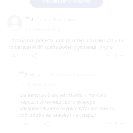
Опублікувати коментар
Степан Романович
13 травня 2026 р.
... треба все робити щоб ракети і шахеди і каби не
прилітали МИР треба робити українці гинуть
reply
share
remove
add
-2
Довбуш
Степан Романович
reply
14 травня 2026 р.
рашистський холуй стьопкін, ти коли
нарешті замочиш свого фюрера
блєдномольного окурка путлера? Або хоч
собі зроби евтаназію і не смерди!
reply
share
remove
add
0