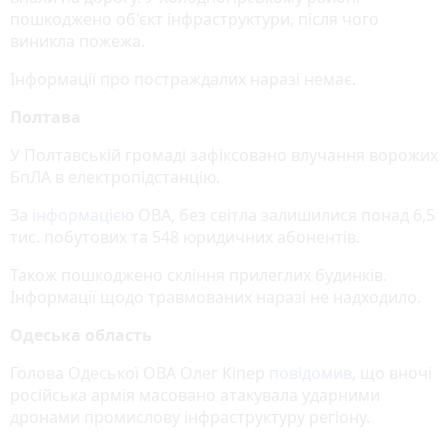
пошкоджено об'єкт інфраструктури, після чого
виникла пожежа.
Інформації про постраждалих наразі немає.
Полтава
У Полтавській громаді зафіксовано влучання ворожих
БпЛА в електропідстанцію.
За
інформацією
ОВА, без світла залишилися понад 6,5
тис. побутових та 548 юридичних абонентів.
Також пошкоджено скління прилеглих будинків.
Інформації щодо травмованих наразі не надходило.
Одеська область
Голова Одеської ОВА Олег Кіпер
повідомив
, що вночі
російська армія масовано атакувала ударними
дронами промислову інфраструктуру регіону.