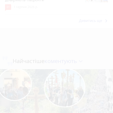
31
1 серпня 2026 р.
keyboard_arrow_right
Дивитись ще
коментують
Найчастіше