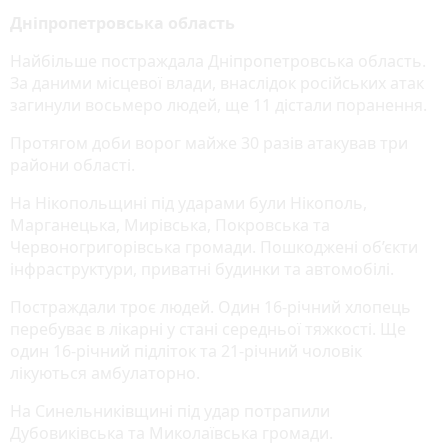
Дніпропетровська область
Найбільше постраждала Дніпропетровська область.
За даними місцевої влади, внаслідок російських атак
загинули восьмеро людей, ще 11 дістали поранення.
Протягом доби ворог майже 30 разів атакував три
райони області.
На Нікопольщині під ударами були Нікополь,
Марганецька, Мирівська, Покровська та
Червоногригорівська громади. Пошкоджені об’єкти
інфраструктури, приватні будинки та автомобілі.
Постраждали троє людей. Один 16-річний хлопець
перебуває в лікарні у стані середньої тяжкості. Ще
один 16-річний підліток та 21-річний чоловік
лікуються амбулаторно.
На Синельниківщині під удар потрапили
Дубовиківська та Миколаївська громади.