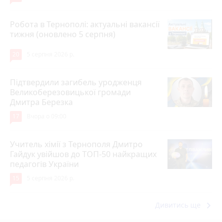
Робота в Тернополі: актуальні вакансії
тижня (оновлено 5 серпня)
20
5 серпня 2026 р.
Підтвердили загибель уродженця
Великоберезовицької громади
Дмитра Березка
17
Вчора о 09:00
Учитель хімії з Тернополя Дмитро
Гайдук увійшов до ТОП-50 найкращих
педагогів України
15
5 серпня 2026 р.
keyboard_arrow_right
Дивитись ще