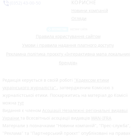
КОРИСНЕ
phone_in_talk
(0352) 43-00-50
Новини компаній
Огляди
Правила користування сайтом
Умови і правила надання платного доступу
Рекламна політика проєкту «Інтерактивна мапа локальних
брендів»
Редакція керується в своїй роботі
"Кодексом етики
українського журналіста"
, затвердженим Комісією з
журналістської етики. Поскаржитись на матеріал до Комісії
можна
тут
Видання є членом
Асоціації Незалежні регіональні видавці
України
та Всесвітньої асоціації видавців
WAN-IFRA
Матеріали з позначками "Новини компаній", "Прес-служба",
"Реклама" та "Партнерський проєкт" опубліковані на правах