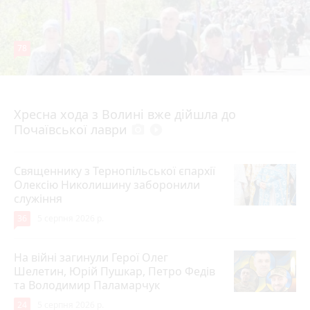
78
4 серпня 2026 р.
Хресна хода з Волині вже дійшла до
Почаївської лаври
photo_camera
play_circle_filled
Священнику з Тернопільської єпархії
Олексію Николишину заборонили
служіння
36
5 серпня 2026 р.
На війні загинули Герої Олег
Шелетин, Юрій Пушкар, Петро Федів
та Володимир Паламарчук
24
5 серпня 2026 р.