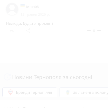
Читач08
13 травня 2026 р.
Нелюди, будьте прокляті
reply
share
remove
add
0
Новини Тернополя за сьогодні
Бренди Тернопілля
Звільнені з полон