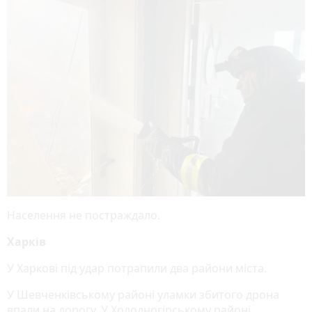
Населення не постраждало.
Харків
У Харкові під удар потрапили два райони міста.
У Шевченківському районі уламки збитого дрона
впали на дорогу. У Холодногірському районі