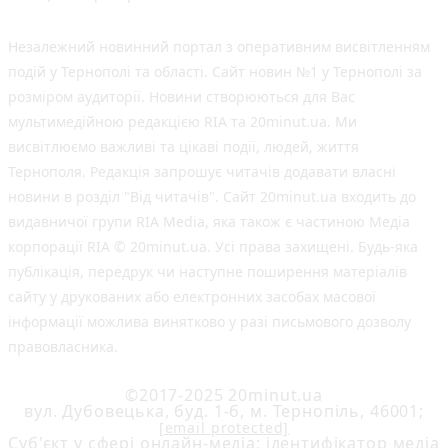
Незалежний новинний портал з оперативним висвітленням
подій у Тернополі та області. Сайт новин №1 у Тернополі за
розміром аудиторії. Новини створюються для Вас
мультимедійною редакцією RIA та 20minut.ua. Ми
висвітлюємо важливі та цікаві події, людей, життя
Тернополя. Редакція запрошує читачів додавати власні
новини в розділ "Від читачів". Сайт 20minut.ua входить до
видавничої групи RIA Media, яка також є частиною Медіа
корпорації RIA © 20minut.ua. Усі права захищені. Будь-яка
публiкацiя, передрук чи наступне поширення матеріалів
сайту у друкованих або електронних засобах масової
інформації можлива винятково у разі письмового дозволу
правовласника.
©2017-2025 20minut.ua
вул. Дубовецька, буд. 1-б, м. Тернопіль, 46001;
[email protected]
Cуб'єкт у сфері онлайн-медіа; ідентифікатор медіа