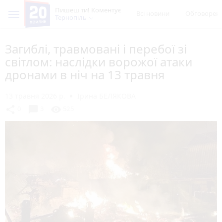
Пишеш ти! Коментує
Всі новини
Обговорен
Тернопіль
Загиблі, травмовані і перебої зі
світлом: наслідки ворожої атаки
дронами в ніч на 13 травня
13 травня 2026 р.
Ірина БЕЛЯКОВА
chat_bubble
share
visibility
0
3
525