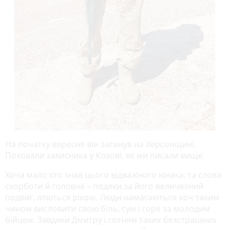
На початку вересня він загинув на Херсонщині.
Поховали захисника у Козові, як ми писали вище.
Хоча мало хто знав цього відважного юнака, та слова
скорботи й головне – подяки за його величезний
подвиг, ллються рікою. Люди намагаються хоч таким
чином висловити свою біль, сум і горе за молодим
бійцем. Завдяки Дмитру і сотням таких безстрашних