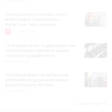
5 серпня 2026 р.
Після розголосу чоловіка, якого
мобілізували з відстрочкою,
відпустили. Але з умовою…
17
3 серпня 2026 р.
13-ти захисникам та двом видатним
тернополянам присвоїли звання
почесних громадян міста
7 серпня 2026 р.
15 років за вбивство випускниці:
апеляційний суд залишив вирок
Василю Гнатюку без змін
5 серпня 2026 р.
keyboard_arrow_right
Дивитись ще