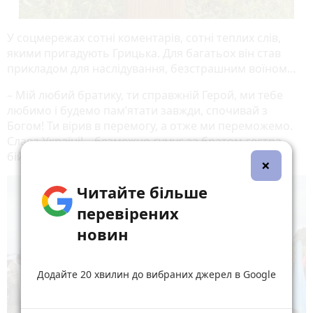
У соцмережах сотні коментарів, сотні теплих слів,
якими пригадують Грицька. Для багатьох він став
прикладом для наслідування, безстрашним воїном…
– Мій любий братику, ти справжній Герой, ми тебе
любимо і будемо пам’ятати завжди, спочивай з
Богом! Ти вірив в перемогу, а отже ми переможемо.
Слава Україні! – безмежно сумує за братом сестра
бійця
Руслана Добровольська
.
×
Читайте більше
перевірених
новин
Додайте 20 хвилин до вибраних джерел в Google