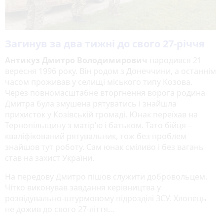
Загинув за два тижні до свого 27-річчя
Антикуз Дмитро Володимирович
народився 21
вересня 1996 року. Він родом з Донеччини, а останнім
часом проживав у селищі міського типу Козова.
Через повномасштабне вторгнення ворога родина
Дмитра була змушена рятуватись і знайшла
прихисток у Козівській громаді. Юнак переїхав на
Тернопільщину з матір’ю і батьком. Тато бійця –
кваліфікований рятувальник, тож без проблем
знайшов тут роботу. Сам юнак сміливо і без вагань
став на захист України.
На передову Дмитро пішов служити добровольцем.
Чітко виконував завдання керівництва у
розвідувально-штурмовому підрозділі ЗСУ. Хлопець
не дожив до свого 27-ліття…