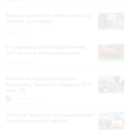
28 липня 2026 р.
Знову розрили біля «Універсаму»: що
роблять цього разу?
Вчора о 14:04
У Скоморохах п'яний водій вчинив
ДТП під час втечі від патрульних
8 серпня 2026 р.
Мітинги на підтримку Михайла
Федорова у Тернополі тривають 23-ій
день
photo_camera
7
7 серпня 2026 р.
Робота в Тернополі: актуальні вакансії
тижня (оновлено 5 серпня)