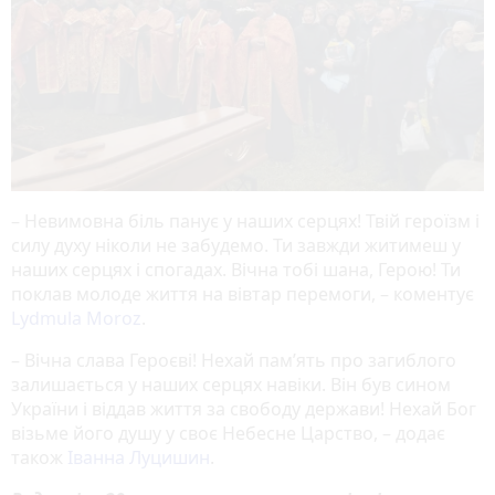
– Невимовна біль панує у наших серцях! Твій героїзм і
силу духу ніколи не забудемо. Ти завжди житимеш у
наших серцях і спогадах. Вічна тобі шана, Герою! Ти
поклав молоде життя на вівтар перемоги, – коментує
Lydmula Moroz
.
– Вічна слава Героєві! Нехай пам’ять про загиблого
залишається у наших серцях навіки. Він був сином
України і віддав життя за свободу держави! Нехай Бог
візьме його душу у своє Небесне Царство, – додає
також
Іванна Луцишин
.