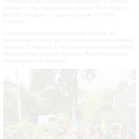
сплачена за нашу справжню незалежність. Низько
схиляю голову перед кожним Воїном. Вічна пам’ять
Вам! Не забудемо… – додає під дописом
Olena
Standret.
В останню дорогу двох захисників України, які
поклали свої молоді життя за звільнення рідної землі,
провели 12 вересня. Спершу пройшов похорон бійця
Збройних Сил Григорія Смачила. Його поховали на
кладовищі у селі Олесине.