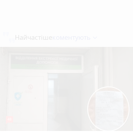
коментують
Найчастіше
48