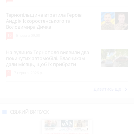
Тернопільщина втратила Героїв
Андрія Іскоростенського та
Володимира Дичка
10
Вчора о 09:00
На вулицях Тернополя виявили два
покинутих автомобілі. Власникам
дали місяць, щоб їх прибрати
9
7 серпня 2026 р.
keyboard_arrow_right
Дивитись ще
СВІЖИЙ ВИПУСК