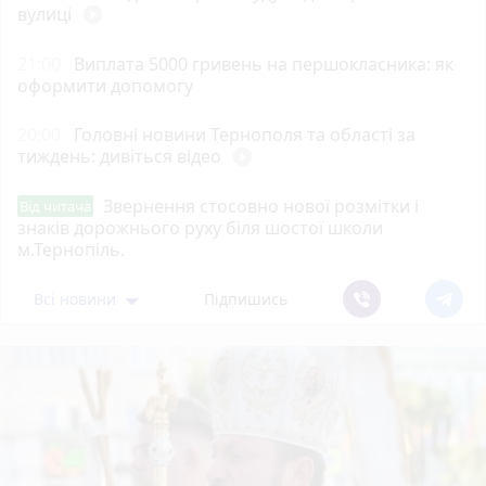
вулиці
play_circle_filled
21:00
Виплата 5000 гривень на першокласника: як
оформити допомогу
20:00
Головні новини Тернополя та області за
тиждень: дивіться відео
play_circle_filled
Звернення стосовно нової розмітки і
Від читача
знаків дорожнього руху біля шостої школи
м.Тернопіль.
Всі новини
Підпишись