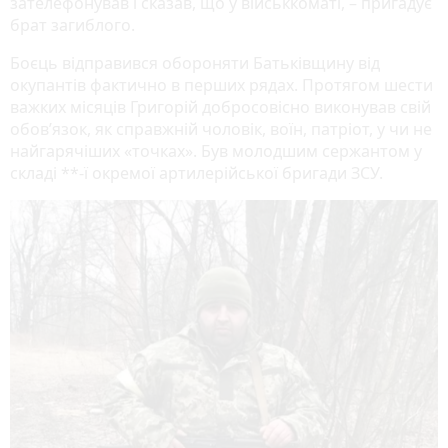
зателефонував і сказав, що у військкоматі, – пригадує
брат загиблого.
Боєць відправився обороняти Батьківщину від
окупантів фактично в перших рядах. Протягом шести
важких місяців Григорій добросовісно виконував свій
обов’язок, як справжній чоловік, воїн, патріот, у чи не
найгарячіших «точках». Був молодшим сержантом у
складі **-ї окремої артилерійської бригади ЗСУ.