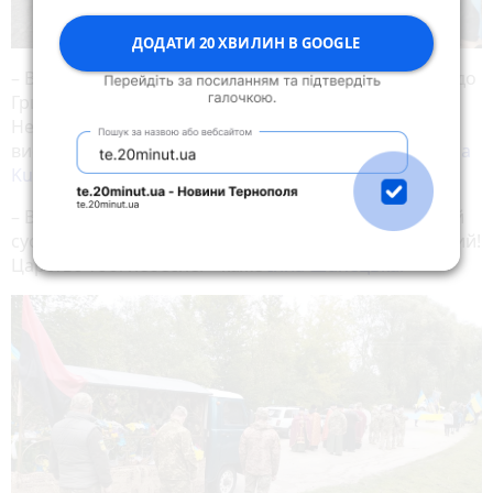
ДОДАТИ 20 ХВИЛИН В GOOGLE
– Він був моїм однокласником, маю велику пошану до
Григорія! Нехай земля буде йому пухом та царство
Небесне! Спочивай з миром, а свої співчуття
висловлюю родині, близьким та друзям, – пише
Galia
Kulbachunska.
– Вічна пам’ять захиснику! Це наш Грицько, дорогий
сусідський хлопчик! Ти для мене завжди будеш живий!
Царство тобі небесне! – каже
Інна Шапецька.