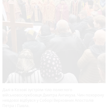
Далі в Козові зустріли тіло полеглого
військовослужбовця Дмитра Антикуза. Чин похорону
невдовзі відбувся у Соборі Верховних Апостолів
Петра і Павла.