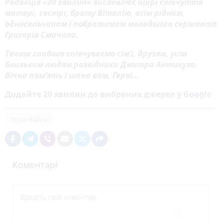
Редакція «20 хвилин» висловлює щирі співчуття
матері, сестрі, брату Віталію, всім рідним,
односельчанам і побратимам молодшого сержанта
Григорія Смачила.
Також глибоко співчуваємо сім’ї, друзям, усім
близьким людям розвідника Дмитра Антикуза.
Вічна пам’ять і шана вам, Герої…
Додайте 20 хвилин до вибраних джерел у
Google
Герої війни
Коментарі