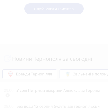
Опублікувати коментар
Новини Тернополя за сьогодні
Бренди Тернопілля
Звільнені з полон
09:00
У селі Петриків відкрили Алею слави Героям
play_circle_filled
08:00
Без води 12 серпня будуть дві тернопільські