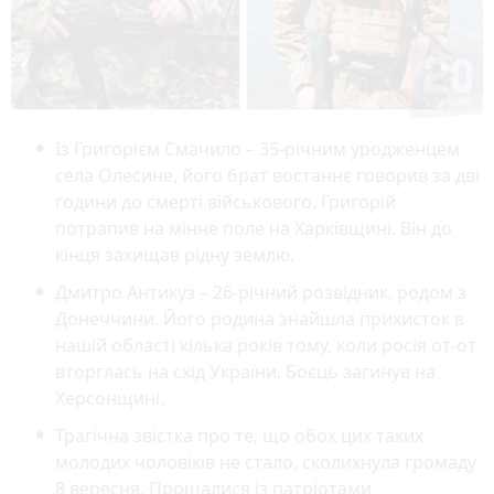
Із Григорієм Смачило – 35-річним уродженцем
села Олесине, його брат востаннє говорив за дві
години до смерті військового. Григорій
потрапив на мінне поле на Харківщині. Він до
кінця захищав рідну землю.
Дмитро Антикуз – 26-річний розвідник, родом з
Донеччини. Його родина знайшла прихисток в
нашій області кілька років тому, коли росія от-от
вторглась на схід України. Боєць загинув на
Херсонщині.
Трагічна звістка про те, що обох цих таких
молодих чоловіків не стало, сколихнула громаду
8 вересня. Прощалися із патріотами