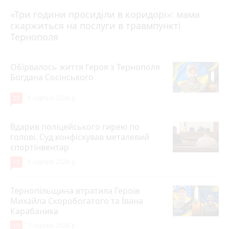
«Три години просиділи в коридорі»: мама
8 серпня 2026 р.
скаржиться на послуги в травмпункті
Тернополя
Обірвалось життя Героя з Тернополя
Богдана Сосінського
21
8 серпня 2026 р.
Вдарив поліцейського гирею по
голові. Суд конфіскував металевий
спортінвентар
15
8 серпня 2026 р.
Тернопільщина втратила Героїв
Михайла Скоробогатого та Івана
Карабаника
10
7 серпня 2026 р.