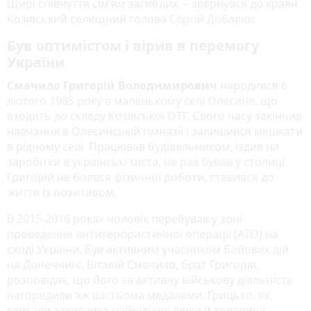
Щирі співчуття сім’ям загиблих, – звернувся до краян
Козівський селищний голова
Сергій Добалюк
.
Був оптимістом і вірив в перемогу
України
Смачило Григорій Володимирович
народився 6
лютого 1985 року в маленькому селі Олесине, що
входить до складу Козівської ОТГ. Свого часу закінчив
навчання в Олесинській гімназії і залишився мешкати
в рідному селі. Працював будівельником, їздив на
заробітки в українські міста, не раз бував у столиці.
Григорій не боявся фізичної роботи, ставився до
життя із позитивом.
В 2015-2016 роках чоловік перебував у зоні
проведення антитерористичної операції (АТО) на
сході України. Був активним учасником бойових дій
на Донеччині. Віталій Смачило, брат Григорія,
розповідає, що його за активну військову діяльність
нагородили аж шістьома медалями. Грицько, як
кликали захисника найрідніші люди й товариші,