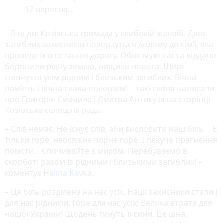
12 вересня…
– В ці дні Козівська громада у глибокій жалобі. Двоє
загиблих захисників повернуться додому до сім’ї, яка
проведе їх в останню дорогу. Обоє мужньо та віддано
боронили рідну землю, нищили ворога. Щирі
співчуття усім рідним і близьким загиблих. Вічна
пам’ять і вічна слава полеглим! – такі слова написали
про Григорія Смачила і Дмитра Антикуза на сторінці
Козівська селищна рада
.
– Слів немає. Не існує слів, аби висловити наш біль… Є
тільки горе, неосяжне чорне горе. І пекуче прагнення
помсти... Спочивайте з миром. Перебуваємо в
скорботі разом із рідними і близькими загиблих! –
коментує
Halina Kavka.
–
Ця біль розділена на нас усіх. Наші захисники стали і
для нас рідними. Горе для нас усіх! Велика втрата для
нашої України! Щодень гинуть її сини. Це ціна,