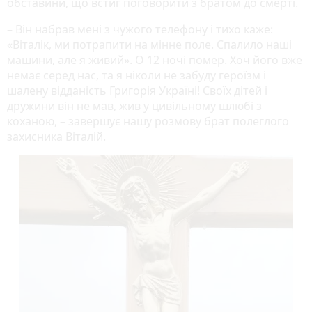
обставини, що встиг поговорити з братом до смерті.
– Він набрав мені з чужого телефону і тихо каже:
«Віталік, ми потрапити на мінне поле. Спалило наші
машини, але я живий». О 12 ночі помер. Хоч його вже
немає серед нас, та я ніколи не забуду героїзм і
шалену відданість Григорія Україні! Своїх дітей і
дружини він не мав, жив у цивільному шлюбі з
коханою, – завершує нашу розмову брат полеглого
захисника Віталій.