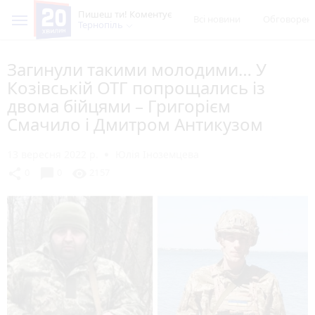
Пишеш ти! Коментує
Всі новини
Обговорен
Тернопіль
Загинули такими молодими… У
Козівській ОТГ попрощались із
двома бійцями – Григорієм
Смачило і Дмитром Антикузом
13 вересня 2022 р.
Юлія Іноземцева
chat_bubble
share
visibility
0
0
2157