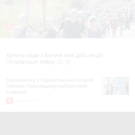
78
4 серпня 2026 р.
Хресна хода з Волині вже дійшла до
Почаївської лаври
photo_camera
play_circle_filled
Священнику з Тернопільської єпархії
Олексію Николишину заборонили
служіння
36
Вчора о 10:53
«Треба вміти вчасно піти»: як Олег
Соколовський прокоментував
призначення нового начальника