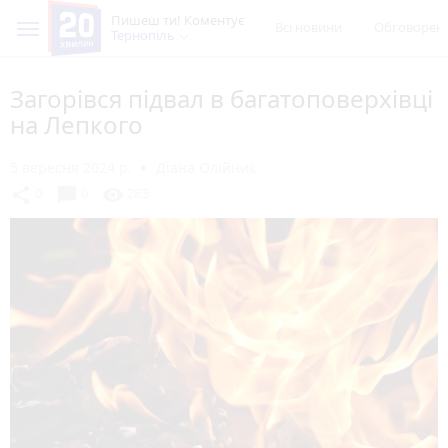
Пишеш ти! Коментує
Всі новини
Обговорен
Тернопіль
Загорівся підвал в багатоповерхівці
на Лепкого
5 вересня 2024 р.
Діана Олійник
chat_bubble
share
visibility
0
0
283