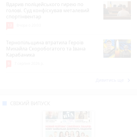
Вдарив поліцейського гирею по
голові. Суд конфіскував металевий
спортінвентар
13
Вчора о 20:03
Тернопільщина втратила Героїв
Михайла Скоробогатого та Івана
Карабаника
9
7 серпня 2026 р.
keyboard_arrow_right
Дивитись ще
СВІЖИЙ ВИПУСК