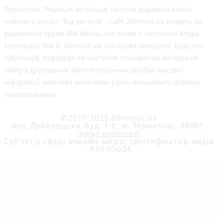
Тернополя. Редакція запрошує читачів додавати власні
новини в розділ "Від читачів". Сайт 20minut.ua входить до
видавничої групи RIA Media, яка також є частиною Медіа
корпорації RIA © 20minut.ua. Усі права захищені. Будь-яка
публiкацiя, передрук чи наступне поширення матеріалів
сайту у друкованих або електронних засобах масової
інформації можлива винятково у разі письмового дозволу
правовласника.
©2017-2025 20minut.ua
вул. Дубовецька, буд. 1-б, м. Тернопіль, 46001;
[email protected]
Cуб'єкт у сфері онлайн-медіа; ідентифікатор медіа
- R40-05634.