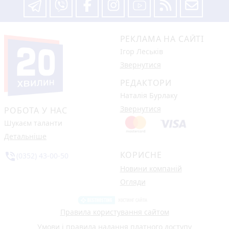
РЕКЛАМА НА САЙТІ
Ігор Леськів
Звернутися
РЕДАКТОРИ
Наталія Бурлаку
Звернутися
РОБОТА У НАС
Шукаєм таланти
Детальніше
КОРИСНЕ
phone_in_talk
(0352) 43-00-50
Новини компаній
Огляди
Правила користування сайтом
Умови і правила надання платного доступу