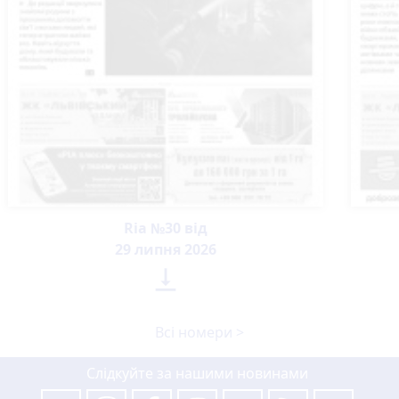
Ria №30 від
29 липня 2026

Всі номери >
Слідкуйте за нашими новинами