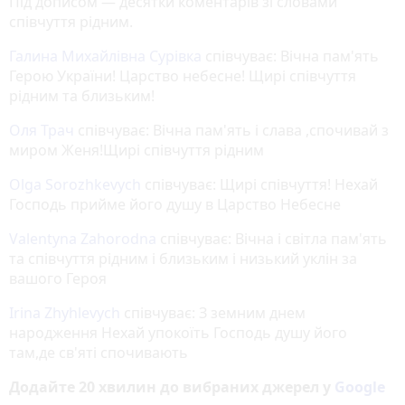
Під дописом — десятки коментарів зі словами
співчуття рідним.
Галина Михайлівна Сурівка
співчуває: Вічна пам'ять
Герою України! Царство небесне! Щирі співчуття
рідним та близьким!
Оля Трач
співчуває: Вічна пам'ять і слава ,спочивай з
миром Женя!Щирі співчуття рідним
Olga Sorozhkevych
співчуває: Щирі співчуття! Нехай
Господь прийме його душу в Царство Небесне
Valentyna Zahorodna
співчуває: Вічна і світла пам'ять
та співчуття рідним і близьким і низький уклін за
вашого Героя
Irina Zhyhlevych
співчуває: З земним днем
народження Нехай упокоїть Господь душу його
там,де св'яті спочивають
Додайте 20 хвилин до вибраних джерел у
Google