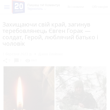
Пишеш ти! Коментує
Всі новини
Обговорен
Тернопіль
Захищаючи свій край, загинув
теребовлянець Євген Горак —
солдат, Герой, люблячий батько і
чоловік
1 березня 2023 р.
Діана Олійник
chat_bubble
share
visibility
0
1
660