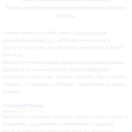
Рекламна політика проєкту «Інтерактивна мапа локальних
брендів»
Редакція керується в своїй роботі
"Кодексом етики
українського журналіста"
, затвердженим Комісією з
журналістської етики. Поскаржитись на матеріал до Комісії
можна
тут
Видання є членом
Асоціації Незалежні регіональні видавці
України
та Всесвітньої асоціації видавців
WAN-IFRA
Матеріали з позначками "Новини компаній", "Прес-служба",
"Реклама" та "Партнерський проєкт" опубліковані на правах
реклами.
Здійснено за підтримки програми «Сильніші разом: Медіа та
Демократія», що реалізується Всесвітньою асоціацією
видавців новин (WAN-IFRA) у партнерстві з Асоціацією