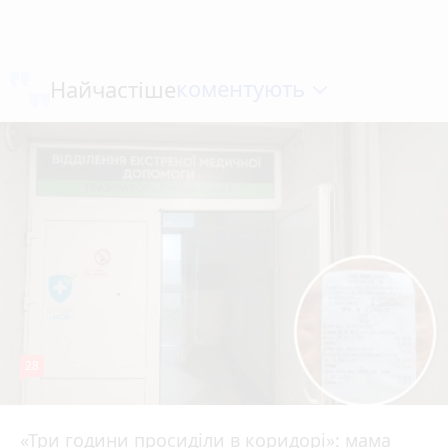
коментують
Найчастіше
28
«Три години просиділи в коридорі»: мама
Вчора о 13:05