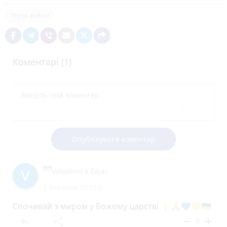
Герої війни
Коментарі (1)
Опублікувати коментар
Volodimira Zajac
1 березня 2023 р.
Спочивай з миром у Божому царстві 🕯🙏💙💛🇺🇦
reply
share
remove
add
0