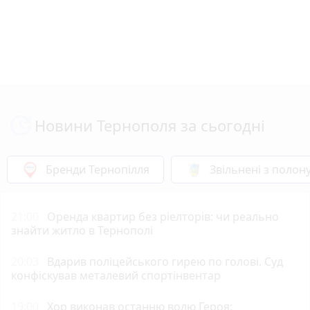
Новини Тернополя за сьогодні
Бренди Тернопілля
Звільнені з полон
21:00
Оренда квартир без ріелторів: чи реально
знайти житло в Тернополі
20:03
Вдарив поліцейського гирею по голові. Суд
конфіскував металевий спортінвентар
19:00
Хор виконав останню волю Героя: