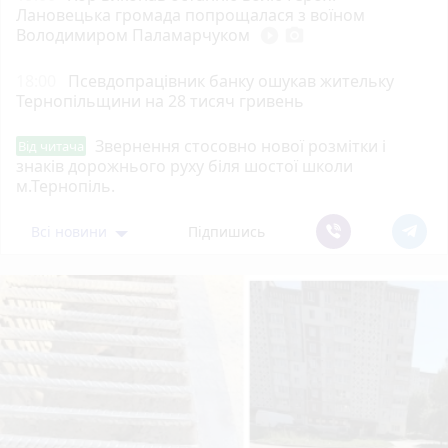
Лановецька громада попрощалася з воїном
Володимиром Паламарчуком
play_circle_filled
photo_camera
18:00
Псевдопрацівник банку ошукав жительку
Тернопільщини на 28 тисяч гривень
Звернення стосовно нової розмітки і
Від читача
знаків дорожнього руху біля шостої школи
м.Тернопіль.
Всі новини
Підпишись