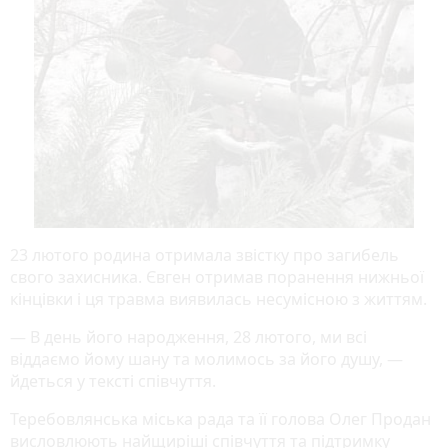
23 лютого родина отримала звістку про загибель
свого захисника. Євген отримав поранення нижньої
кінцівки і ця травма виявилась несумісною з життям.
— В день його народження, 28 лютого, ми всі
віддаємо йому шану та молимось за його душу, —
йдеться у тексті співчуття.
Теребовлянська міська рада та її голова Олег Продан
висловлюють найщиріші співчуття та підтримку