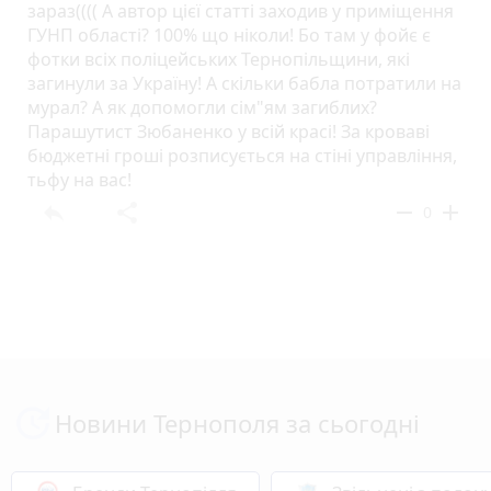
зараз(((( А автор цієї статті заходив у приміщення
ГУНП області? 100% що ніколи! Бо там у фойє є
фотки всіх поліцейських Тернопільщини, які
загинули за Україну! А скільки бабла потратили на
мурал? А як допомогли сім"ям загиблих?
Парашутист Зюбаненко у всій красі! За кроваві
бюджетні гроші розписується на стіні управління,
тьфу на вас!
reply
share
remove
add
0
Новини Тернополя за сьогодні