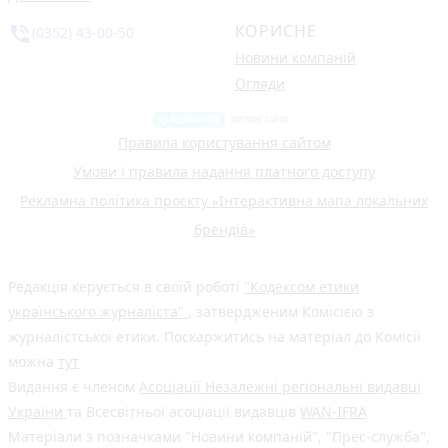
КОРИСНЕ
phone_in_talk
(0352) 43-00-50
Новини компаній
Огляди
Правила користування сайтом
Умови і правила надання платного доступу
Рекламна політика проєкту «Інтерактивна мапа локальних
брендів»
Редакція керується в своїй роботі
"Кодексом етики
українського журналіста"
, затвердженим Комісією з
журналістської етики. Поскаржитись на матеріал до Комісії
можна
тут
Видання є членом
Асоціації Незалежні регіональні видавці
України
та Всесвітньої асоціації видавців
WAN-IFRA
Матеріали з позначками "Новини компаній", "Прес-служба",