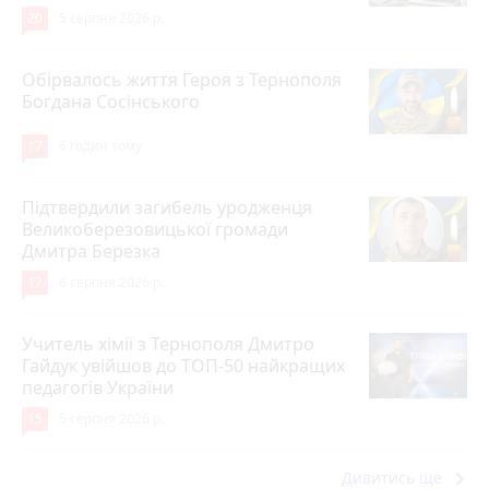
20
5 серпня 2026 р.
Обірвалось життя Героя з Тернополя
Богдана Сосінського
17
6 годин тому
Підтвердили загибель уродженця
Великоберезовицької громади
Дмитра Березка
17
6 серпня 2026 р.
Учитель хімії з Тернополя Дмитро
Гайдук увійшов до ТОП-50 найкращих
педагогів України
15
5 серпня 2026 р.
keyboard_arrow_right
Дивитись ще