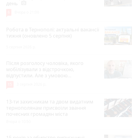
день
photo_camera
6
Вчора о 21:00
Робота в Тернополі: актуальні вакансії
тижня (оновлено 5 серпня)
5 серпня 2026 р.
Після розголосу чоловіка, якого
мобілізували з відстрочкою,
відпустили. Але з умовою…
15
3 серпня 2026 р.
13-ти захисникам та двом видатним
тернополянам присвоїли звання
почесних громадян міста
Вчора о 10:50
15 років за вбивство випускниці: