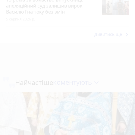
апеляційний суд залишив вирок
Василю Гнатюку без змін
5 серпня 2026 р.
keyboard_arrow_right
Дивитись ще
коментують
Найчастіше