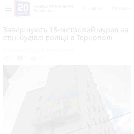
Пишеш ти! Коментує
Всі новини
Обговорен
Тернопіль
Завершують 15-метровий мурал на
стіні будівлі поліції в Тернополі
28 травня 2026 р.
Ольга Турчак
chat_bubble
share
visibility
0
3
375