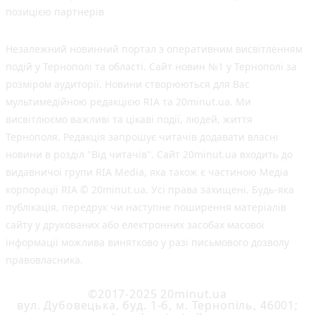
позицією партнерів
Незалежний новинний портал з оперативним висвітленням
подій у Тернополі та області. Сайт новин №1 у Тернополі за
розміром аудиторії. Новини створюються для Вас
мультимедійною редакцією RIA та 20minut.ua. Ми
висвітлюємо важливі та цікаві події, людей, життя
Тернополя. Редакція запрошує читачів додавати власні
новини в розділ "Від читачів". Сайт 20minut.ua входить до
видавничої групи RIA Media, яка також є частиною Медіа
корпорації RIA © 20minut.ua. Усі права захищені. Будь-яка
публiкацiя, передрук чи наступне поширення матеріалів
сайту у друкованих або електронних засобах масової
інформації можлива винятково у разі письмового дозволу
правовласника.
©2017-2025 20minut.ua
вул. Дубовецька, буд. 1-б, м. Тернопіль, 46001;