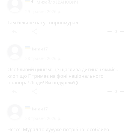
Михайло ІВАНОВИЧ
29 травня 2026 р.
Там більше пасує порномурал...
reply
share
remove
add
0
Читач17
28 травня 2026 р.
Особливий цинізм: це щаслива дитина і якийсь
хлоп що її тримає на фоні національного
прапора! Люди! Ви подуріли!(((
reply
share
remove
add
0
Читач17
28 травня 2026 р.
Нєєєє! Мурал то дуууже потрібно! особливо