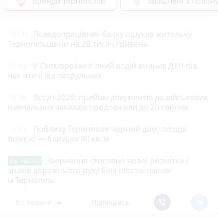
Бренди Тернопілля
Звільнені з полон
18:00
Псевдопрацівник банку ошукав жительку
Тернопільщини на 28 тисяч гривень
16:42
У Скоморохах п'яний водій вчинив ДТП під
час втечі від патрульних
16:05
Вступ-2026: прийом документів до військових
навчальних закладів продовжили до 20 серпня
15:29
Поблизу Тернополя чорний дим: площа
пожежі — близько 80 кв. м
Звернення стосовно нової розмітки і
Від читача
знаків дорожнього руху біля шостої школи
м.Тернопіль.
Всі новини
Підпишись