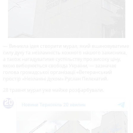
— Виникла ідея створити мурал, який вшановуватиме
силу духу та незламність кожного нашого захисника,
а також нагадуватиме суспільству про високу ціну,
якою виборюється свобода України, — зазначає
голова громадської організації «Ветеранський
простір «Незламні духом» Руслан Пелехатий.
28 травня мурал уже майже розфарбували.