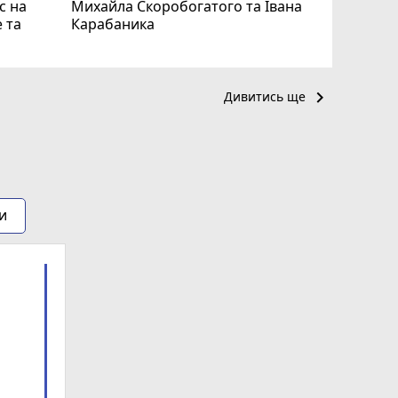
с на
Михайла Скоробогатого та Івана
 та
Карабаника
keyboard_arrow_right
Дивитись ще
и