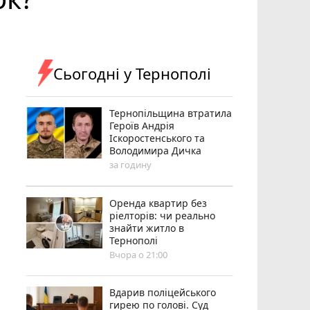
Сьогодні у Тернополі
Тернопільщина втратила
Героїв Андрія
Іскоростенського та
Володимира Дичка
за годину
Оренда квартир без
ріелторів: чи реально
знайти житло в
Тернополі
Вчора о 21:00
Вдарив поліцейського
гирею по голові. Суд