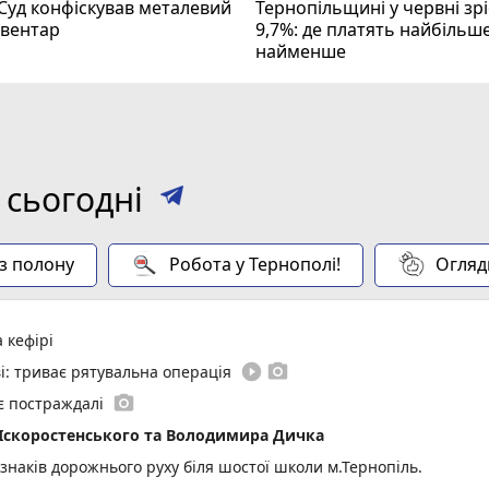
 Суд конфіскував металевий
Тернопільщині у червні зрі
нвентар
9,7%: де платять найбільше
найменше
 сьогодні
 з полону
Робота у Тернополі!
Огляд
 кефірі
play_circle_filled
photo_camera
і: триває рятувальна операція
photo_camera
 є постраждалі
 Іскоростенського та Володимира Дичка
 знаків дорожнього руху біля шостої школи м.Тернопіль.