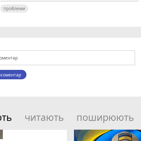
проблеми
 коментар
ють
читають
поширюють