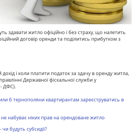
ть здавати житло офіційно і без страху, що налетить
офіційний договір оренди та поділитись прибутком з
 дохід і коли платити податок за здачу в оренду житла,
правлінні Державної фіскальної служби у
- ДФС).
или б тернополяни квартирантам зареєструватись в
не набуває ніких прав на орендоване житло
 чи будуть субсидії?