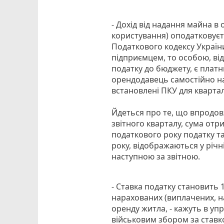
- Дохід від надання майна в
користування) оподатковується
Податкового кодексу України 
підприємцем, то особою, ві
податку до бюджету, є платн
орендодавець самостійно на
встановлені ПКУ для квартал
Йдеться про те, що впродовж
звітного кварталу, сума отр
податкового року податку т
року, відображаються у річн
наступною за звітною.
- Ставка податку становить 
нарахованих (виплачених, на
оренду житла, - кажуть в уп
військовим збором за ставко