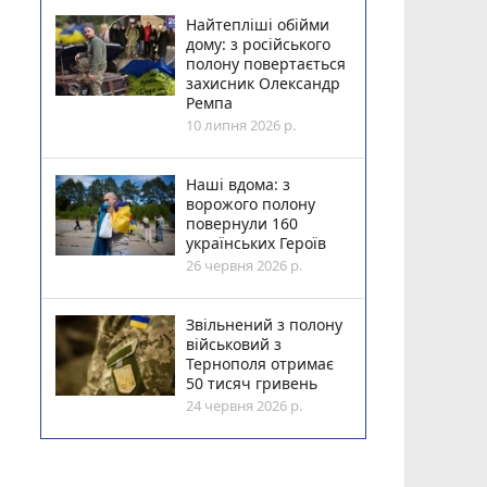
Найтепліші обійми
дому: з російського
полону повертається
захисник Олександр
Ремпа
10 липня 2026 р.
Наші вдома: з
ворожого полону
повернули 160
українських Героїв
26 червня 2026 р.
Звільнений з полону
військовий з
Тернополя отримає
50 тисяч гривень
24 червня 2026 р.