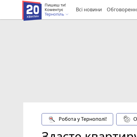
Пишеш ти!
Всі новини
Обговоренн
Коментує
Тернопіль
Робота у Тернополі!
О
Здаєте квартиру