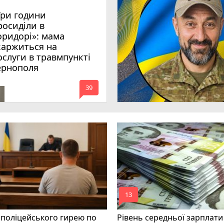
Три години
росиділи в
оридорі»: мама
каржиться на
ослуги в травмпункті
ернополя
mode_comment
39
mode_comment
13
 поліцейського гирею по
Рівень середньої зарплати