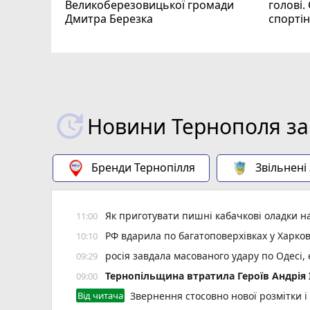
Великоберезовицької громади
голові.
Дмитра Березка
спорті
Новини Тернополя за
Бренди Тернопілля
Звільнені
Як приготувати пишні кабачкові оладки на
11:00
РФ вдарила по багатоповерхівках у Харков
10:10
росія завдала масованого удару по Одесі,
09:29
Тернопільщина втратила Героїв Андрія
09:00
Від читача
Звернення стосовно нової розмітки і