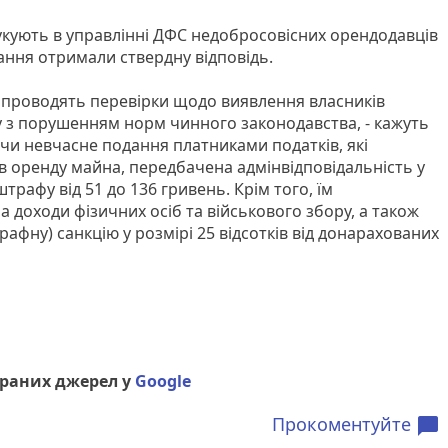
кують в управлінні ДФС недобросовісних орендодавців
ання отримали ствердну відповідь.
 проводять перевірки щодо виявлення власників
ду з порушенням норм чинного законодавства, - кажуть
я чи невчасне подання платниками податків, які
 в оренду майна, передбачена адмінвідповідальність у
трафу від 51 до 136 гривень. Крім того, їм
 доходи фізичних осіб та військового збору, а також
афну) санкцію у розмірі 25 відсотків від донарахованих
браних джерел у
Google
Прокоментуйте
chat_bubble