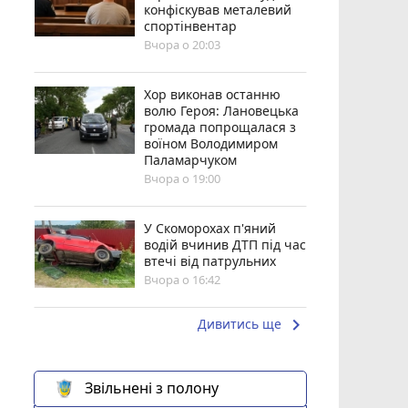
конфіскував металевий
спортінвентар
Вчора о 20:03
Хор виконав останню
волю Героя: Лановецька
громада попрощалася з
воїном Володимиром
Паламарчуком
Вчора о 19:00
У Скоморохах п'яний
водій вчинив ДТП під час
втечі від патрульних
Вчора о 16:42
keyboard_arrow_right
Дивитись ще
Звільнені з полону