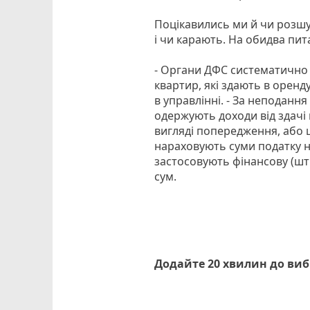
Поцікавились ми й чи розшу
і чи карають. На обидва пит
- Органи ДФС систематично
квартир, які здають в орен
в управлінні. - За неподанн
одержують доходи від здачі
вигляді попередження, або ш
нараховують суми податку на
застосовують фінансову (штр
сум.
Додайте 20 хвилин до ви