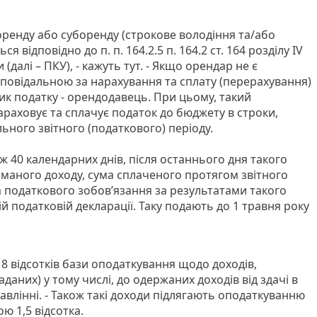
 оренду або суборенду (строкове володіння та/або
 відповідно до п. п. 164.2.5 п. 164.2 ст. 164 розділу ІV
(далі – ПКУ), - кажуть тут. - Якщо орендар не є
дповідальною за нарахування та сплату (перерахування)
ик податку - орендодавець. При цьому, такий
раховує та сплачує податок до бюджету в строки,
ьного звітного (податкового) періоду.
 40 календарних днів, після останнього дня такого
иманого доходу, сума сплаченого протягом звітного
а податкового зобов’язання за результатами такого
ій податковій декларації. Таку подають до 1 травня року
18 відсотків бази оподаткування щодо доходів,
даних) у тому числі, до одержаних доходів від здачі в
равлінні. - Також такі доходи підлягають оподаткуванню
ю 1,5 відсотка.