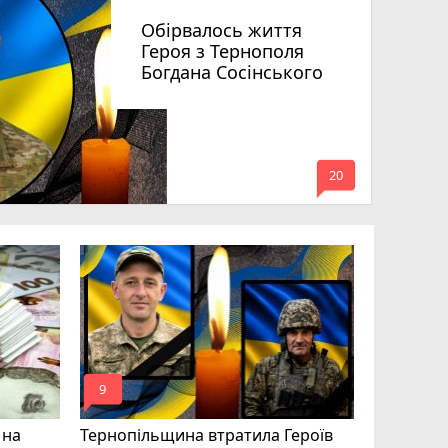
Обірвалось життя
Героя з Тернополя
Богдана Сосінського
mode_comment
20
Підтверд
Великобе
Дмитра Б
mode_comment
mode_comment
9
17
 на
Тернопільщина втратила Героїв