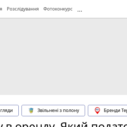
...
я
Розслідування
Фотоконкурс
гляди
Звільнені з полону
Бренди Те
 в оренду. Який подат