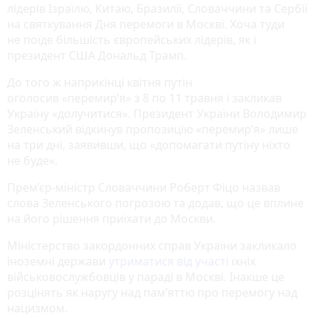
лідерів Ізраїлю, Китаю, Бразилії, Словаччини та Сербії
на святкування Дня перемоги в Москві. Хоча туди
не поїде більшість європейських лідерів, як і
президент США Дональд Трамп.
До того ж наприкінці квітня путін
оголосив «перемир’я» з 8 по 11 травня і закликав
Україну «долучитися». Президент України Володимир
Зеленський відкинув пропозицію «перемир’я» лише
на три дні, заявивши, що «допомагати путіну ніхто
не буде».
Прем’єр-міністр Словаччини Роберт Фіцо назвав
слова Зеленського погрозою та додав, що це вплине
на його рішення приїхати до Москви.
Міністерство закордонних справ України закликало
іноземні держави
утриматися від участі
їхніх
військовослужбовців у параді в Москві. Інакше це
розцінять як наругу над памʼяттю про перемогу над
нацизмом.