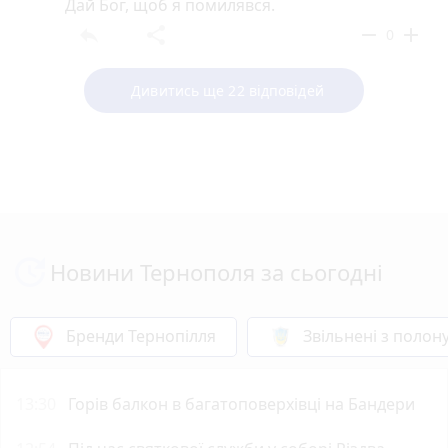
Дай Бог, щоб я помилявся.
reply
share
remove
add
0
Дивитись ще 22 відповідей
Новини Тернополя за сьогодні
Бренди Тернопілля
Звільнені з полон
13:30
Горів балкон в багатоповерхівці на Бандери