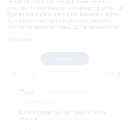
не закінчується, а наші мужні воїни змучені,
знесилені і хворі повернуться нарешті додому і це
буде велика радість для рідних. Цей обмін вартує
того. щоб москалі марширували по площі без
техніки яку вгробили їм наші доблесні захисники.
СЛАВА ЗСУ.
ДУМАЮ, ВОНИ НАДОЛУЖАТЬ ЗГАЯНЕ.
Читати далі
СЛАВА УКРАЇНІ!
reply
share
remove
add
2
Юрій
Orysia Marchevska
reply
10 травня 2026 р.
Щось я думаю, що нас "кинули" з тим
обміном.