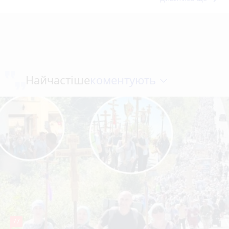
коментують
Найчастіше
77