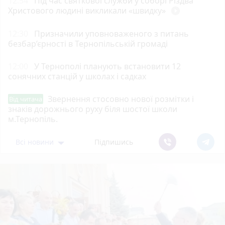
12:54
Під час святкової служби у соборі Різдва
Христового людині викликали «швидку»
play_circle_filled
12:30
Призначили уповноваженого з питань
безбар’єрності в Тернопільській громаді
12:00
У Тернополі планують встановити 12
сонячних станцій у школах і садках
Звернення стосовно нової розмітки і
Від читача
знаків дорожнього руху біля шостої школи
м.Тернопіль.
Всі новини
Підпишись