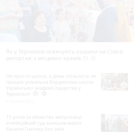
Як у Тернополі освячують кошики на Спаса:
репортаж з місцевих храмів
photo_camera
play_circle_filled
Не просто школа, а дієва спільнота: як
працює унікальна бордингова школа
Української академії лідерства у
Тернополі
photo_camera
play_circle_filled
4 серпня 2026 р.
15 років за вбивство випускниці:
апеляційний суд залишив вирок
Василю Гнатюку без змін