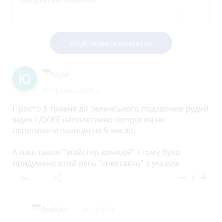
Опублікувати коментар
Юрій
10 травня 2026 р.
Просто 8 травня до Зеленського подзвонив рудий
індик і ДУЖЕ наполегливо попросив не
перегинати палицю на 9 число.
А наш також "майстер комедій" і тому було
придумано отой весь "спектакль" з указом.
reply
share
remove
add
1
Довбуш
Юрій
reply