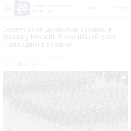
Пишеш ти! Коментує
Всі новини
Обговорен
Тернопіль
Зеленський дозволив провести
парад у Москві. Є офіційний указ
Президента України
8 травня 2026 р.
Ірина БЕЛЯКОВА
chat_bubble
share
visibility
1
29
1360