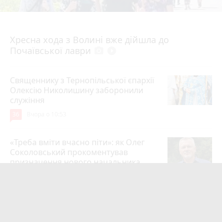
4 серпня 2026 р.
Хресна хода з Волині вже дійшла до
Почаївської лаври
photo_camera
play_circle_filled
Священнику з Тернопільської єпархії
Олексію Николишину заборонили
служіння
36
Вчора о 10:53
«Треба вміти вчасно піти»: як Олег
Соколовський прокоментував
призначення нового начальника
управління ЖКГ
24
3 серпня 2026 р.
На війні загинули Герої Олег