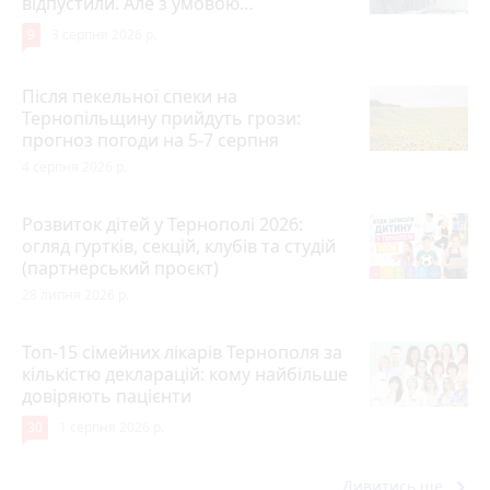
відпустили. Але з умовою…
9
3 серпня 2026 р.
Після пекельної спеки на
Тернопільщину прийдуть грози:
прогноз погоди на 5-7 серпня
4 серпня 2026 р.
Розвиток дітей у Тернополі 2026:
огляд гуртків, секцій, клубів та студій
(партнерський проєкт)
28 липня 2026 р.
Топ-15 сімейних лікарів Тернополя за
кількістю декларацій: кому найбільше
довіряють пацієнти
30
1 серпня 2026 р.
keyboard_arrow_right
Дивитись ще