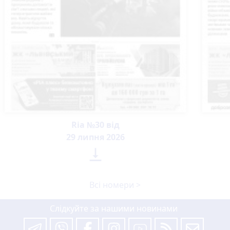
Ria №30 від
29 липня 2026

Всі номери >
Слідкуйте за нашими новинами