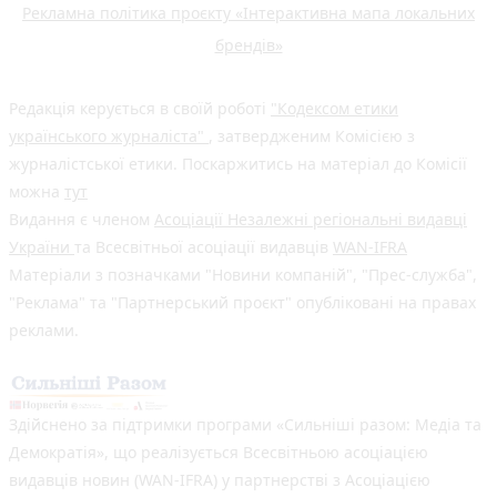
Рекламна політика проєкту «Інтерактивна мапа локальних
брендів»
Редакція керується в своїй роботі
"Кодексом етики
українського журналіста"
, затвердженим Комісією з
журналістської етики. Поскаржитись на матеріал до Комісії
можна
тут
Видання є членом
Асоціації Незалежні регіональні видавці
України
та Всесвітньої асоціації видавців
WAN-IFRA
Матеріали з позначками "Новини компаній", "Прес-служба",
"Реклама" та "Партнерський проєкт" опубліковані на правах
реклами.
Здійснено за підтримки програми «Сильніші разом: Медіа та
Демократія», що реалізується Всесвітньою асоціацією
видавців новин (WAN-IFRA) у партнерстві з Асоціацією