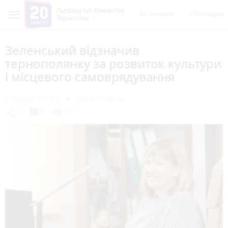
Пишеш ти! Коментує
Всі новини
Обговорен
Тернопіль
Зеленський відзначив
тернополянку за розвиток культури
і місцевого самоврядування
8 грудня 2025 р.
Діана Олійник
chat_bubble
share
visibility
0
0
191