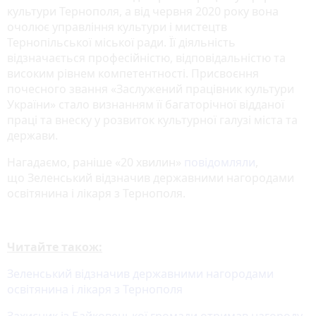
культури Тернополя, а від червня 2020 року вона
очолює управління культури і мистецтв
Тернопільської міської ради. Її діяльність
відзначається професійністю, відповідальністю та
високим рівнем компетентності. Присвоєння
почесного звання «Заслужений працівник культури
України» стало визнанням її багаторічної відданої
праці та внеску у розвиток культурної галузі міста та
держави.
Нагадаємо, раніше «20 хвилин»
повідомляли
,
що Зеленський відзначив державними нагородами
освітянина і лікаря з Тернополя.
Читайте також:
Зеленський відзначив державними нагородами
освітянина і лікаря з Тернополя
Захисник із Байковецької громади отримав нагороду