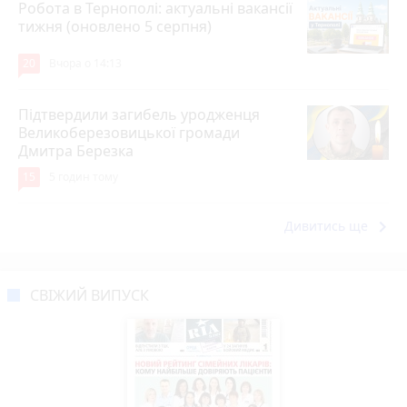
Робота в Тернополі: актуальні вакансії
тижня (оновлено 5 серпня)
20
Вчора о 14:13
Підтвердили загибель уродженця
Великоберезовицької громади
Дмитра Березка
15
5 годин тому
keyboard_arrow_right
Дивитись ще
СВІЖИЙ ВИПУСК