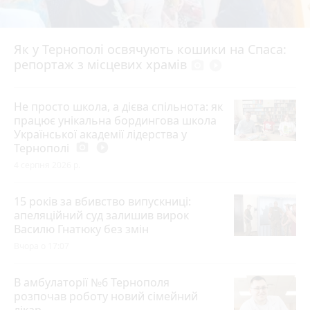
Як у Тернополі освячують кошики на Спаса:
репортаж з місцевих храмів
photo_camera
play_circle_filled
Не просто школа, а дієва спільнота: як
працює унікальна бордингова школа
Української академії лідерства у
Тернополі
photo_camera
play_circle_filled
4 серпня 2026 р.
15 років за вбивство випускниці:
апеляційний суд залишив вирок
Василю Гнатюку без змін
Вчора о 17:07
В амбулаторії №6 Тернополя
розпочав роботу новий сімейний
лікар