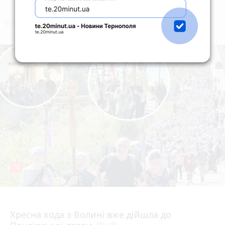
коментують
Найчастіше
78
4 серпня 2026 р.
Хресна хода з Волині вже дійшла до