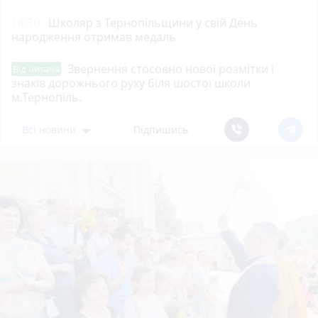
14:30
Школяр з Тернопільщини у свій День
народження отримав медаль
Звернення стосовно нової розмітки і
Від читача
знаків дорожнього руху біля шостої школи
м.Тернопіль.
Всі новини
Підпишись