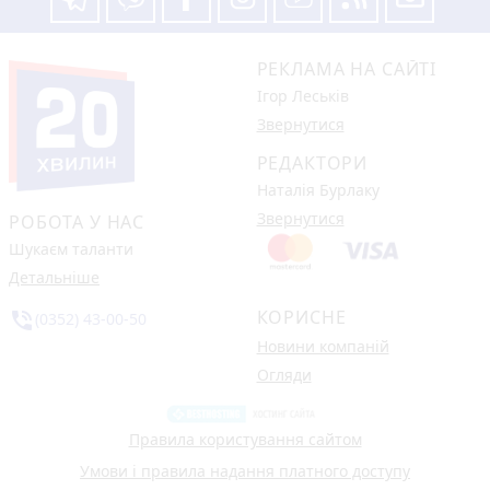
РЕКЛАМА НА САЙТІ
Ігор Леськів
Звернутися
РЕДАКТОРИ
Наталія Бурлаку
Звернутися
РОБОТА У НАС
Шукаєм таланти
Детальніше
КОРИСНЕ
phone_in_talk
(0352) 43-00-50
Новини компаній
Огляди
Правила користування сайтом
Умови і правила надання платного доступу