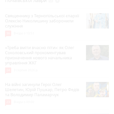
Почаївської лаври
photo_camera
play_circle_filled
Священнику з Тернопільської єпархії
Олексію Николишину заборонили
служіння
36
Вчора о 10:53
«Треба вміти вчасно піти»: як Олег
Соколовський прокоментував
призначення нового начальника
управління ЖКГ
24
3 серпня 2026 р.
На війні загинули Герої Олег
Шелетин, Юрій Пушкар, Петро Федів
та Володимир Паламарчук
23
Вчора о 09:00