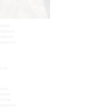
янкою
ребувати
ерейшла
одарські
І та
вали
тання
тістю
окружної