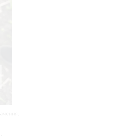
начення,
.