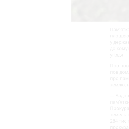
Пам’ятк
площею 
у держа
до кому
угіддя
Про пов
повідом
про пам’
землю, 
— Задов
пам’ятк
Прокура
земель 
284 тис
прокура