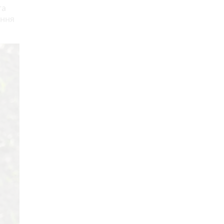
та
ення