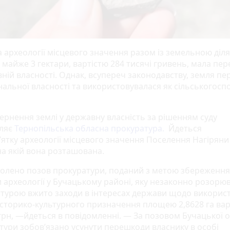
а археології місцевого значення разом із земельною діл
майже 3 гектари, вартістю 284 тисячі гривень, мала пе
вній власності. Однак, всупереч законодавству, земля п
нальної власності та використовувалася як сільськогосп
ернення землі у державну власність за рішенням суду
ляє
Тернопільська обласна прокуратура.
Йдеться
ятку археології місцевого значення Поселення Нагіряни 
на якій вона розташована.
олено позов прокуратури, поданий з метою збереження
и археології у Бучацькому районі, яку незаконно розорю
турою вжито заходи в інтересах держави щодо викорис
історико-культурного призначення площею 2,8628 га вар
 грн, —йдеться в повідомленні. — За позовом Бучацької 
тури зобов’язано усунути перешкоди власнику в особі