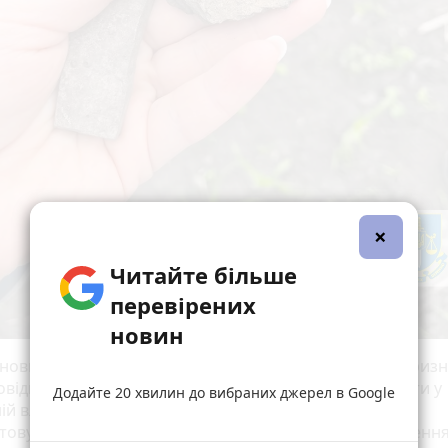
×
Читайте більше
перевірених
новин
ановив, що земельна ділянка історико-культурного приз
повідно до чинного законодавства повинна перебувати у
Додайте 20 хвилин до вибраних джерел в Google
ій власності, передана у комунальну власність та
товується як землі сільськогосподарського призначення