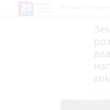
Пишеш ти!
Всі новини
Обговоренн
Коментує
Тернопіль
Зе
ро
вла
на
ко
5 грудня 