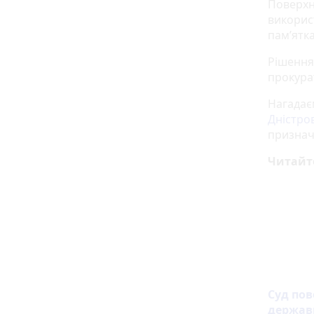
Поверхн
використ
пам’ятка
Рішення
прокура
Нагадає
Дністро
признач
Читайт
Суд пов
державн