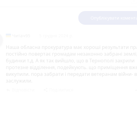
Опублікувати комент
Читач95
5 грудня 2024 р.
Наша обласна прокуратура має хороші результати пра
постійно повертає громадам незаконно забрані землі
будинки т.д. А як так вийшло, що в Тернополі закрили
протезне відділення, подейкують. що приміщення вж
викупили. пора забрати і передати ветеранам війни- 
заслужили.
Відповісти
Поділитися
reply
share
rem