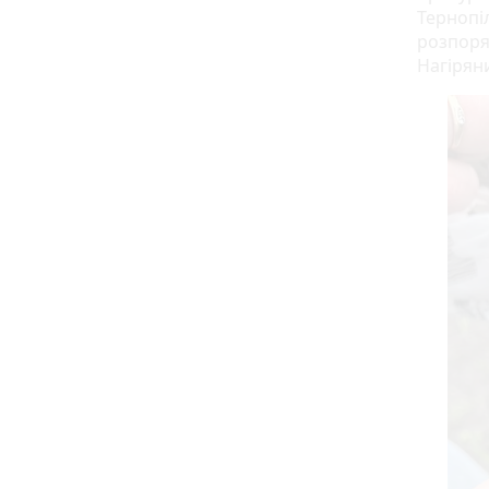
Тернопіл
розпоря
Нагіряни