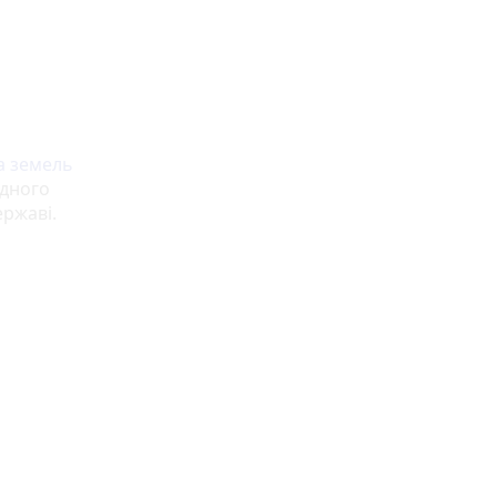
а земель
ідного
ержаві.