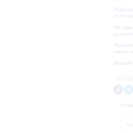
Підвол
сміттє
На Тер
довкіл
Підволо
через с
Додайт
прокура
Коме