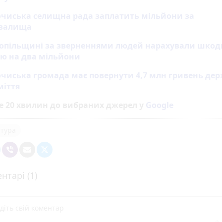
очиська селищна рада заплатить мільйони за
звалища
нопільщині за зверненнями людей нарахували шкод
лю на два мільйони
чиська громада має повернути 4,7 млн гривень дер
міття
е 20 хвилин до вибраних джерел у
Google
тура
нтарі (1)