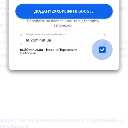
я Поселення тривалий час розорювалася. Внаслідок
ання земельної ділянки під сільськогосподарські угіддя
ДОДАТИ 20 ХВИЛИН В GOOGLE
 руйнується.
м господарського суду Тернопільської області позов
тури задоволено.
мо, раніше ми розповідали, що
Суд повернув державі 5 г
вського каньйону
. Три земельні ділянки природно-запов
ення, вартістю півмільйона гривень, будуть повернуті д
е також:
ернув 7 гектарів земель заказника «Серетський» у
у власність