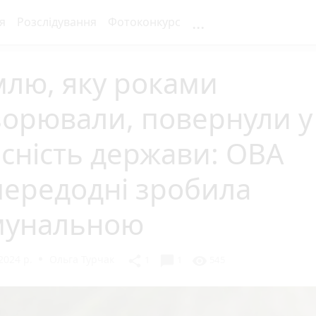
...
я
Розслідування
Фотоконкурс
млю, яку роками
зорювали, повернули у
сність держави: ОВА
передодні зробила
мунальною
2024 р.
Ольга Турчак
chat_bubble
share
visibility
1
1
545