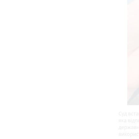
Суд вст
яка від
державн
викорис