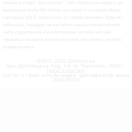
новини в розділ "Від читачів". Сайт 20minut.ua входить до
видавничої групи RIA Media, яка також є частиною Медіа
корпорації RIA © 20minut.ua. Усі права захищені. Будь-яка
публiкацiя, передрук чи наступне поширення матеріалів
сайту у друкованих або електронних засобах масової
інформації можлива винятково у разі письмового дозволу
правовласника.
©2017-2025 20minut.ua
вул. Дубовецька, буд. 1-б, м. Тернопіль, 46001;
[email protected]
Cуб'єкт у сфері онлайн-медіа; ідентифікатор медіа
- R40-05634.