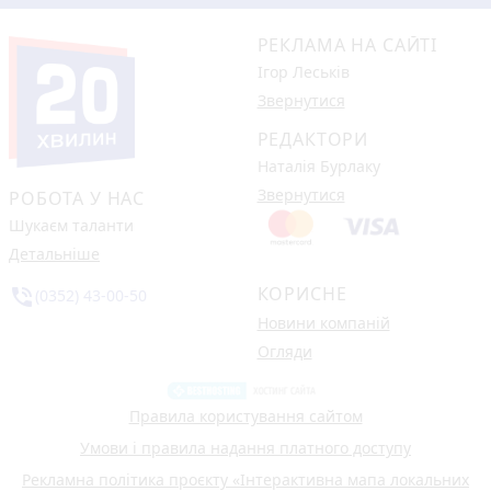
РЕКЛАМА НА САЙТІ
Ігор Леськів
Звернутися
РЕДАКТОРИ
Наталія Бурлаку
Звернутися
РОБОТА У НАС
Шукаєм таланти
Детальніше
КОРИСНЕ
phone_in_talk
(0352) 43-00-50
Новини компаній
Огляди
Правила користування сайтом
Умови і правила надання платного доступу
Рекламна політика проєкту «Інтерактивна мапа локальних