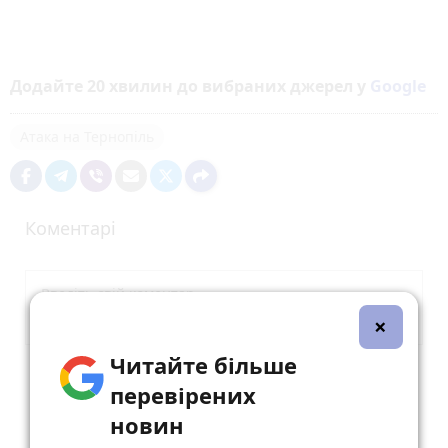
Додайте 20 хвилин до вибраних джерел у
Google
Атака на Тернопіль
Коментарі
×
Читайте більше
Опублікувати коментар
перевірених
новин