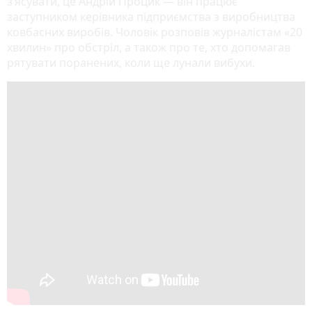
з’ясувати, це Андрій Процик — він працює
заступником керівника підприємства з виробництва
ковбасних виробів. Чоловік розповів журналістам «20
хвилин» про обстріл, а також про те, хто допомагав
рятувати поранених, коли ще лунали вибухи.