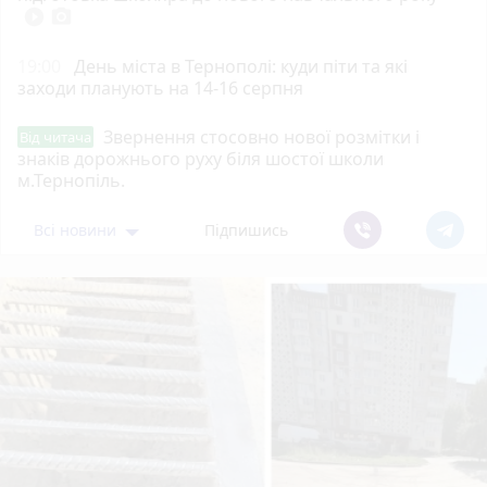
play_circle_filled
photo_camera
19:00
День міста в Тернополі: куди піти та які
заходи планують на 14-16 серпня
Звернення стосовно нової розмітки і
Від читача
знаків дорожнього руху біля шостої школи
м.Тернопіль.
Всі новини
Підпишись