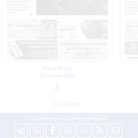
Ria №30 від
29 липня 2026

Всі номери >
Слідкуйте за нашими новинами