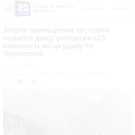
Пишеш ти! Коментує
Всі новини
Обговорен
Тернопіль
Згорілі приміщення та стовпи
чорного диму: репортаж «20
хвилин» із місця удару по
Тернополю
1 травня 2026 р.
Яна Полухіна
,
Поліна Дайнега
,
Анастасія Нагорна
chat_bubble
share
visibility
6
0
6454