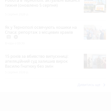
Робота в Тернополі: актуальні вакансії
тижня (оновлено 5 серпня)
5 серпня 2026 р.
Як у Тернополі освячують кошики на
Спаса: репортаж з місцевих храмів
photo_camera
play_circle_filled
Вчора о 09:30
15 років за вбивство випускниці:
апеляційний суд залишив вирок
Василю Гнатюку без змін
5 серпня 2026 р.
keyboard_arrow_right
Дивитись ще