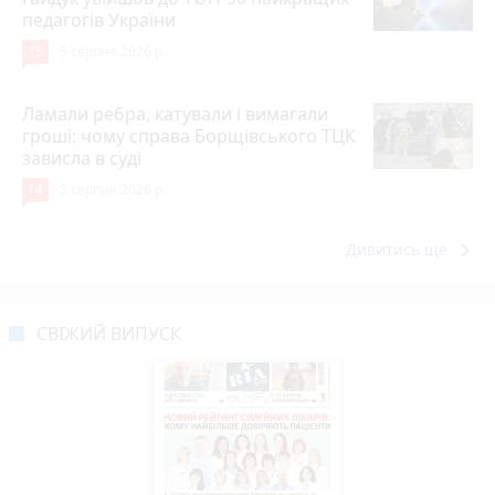
педагогів України
15
5 серпня 2026 р.
Ламали ребра, катували і вимагали
гроші: чому справа Борщівського ТЦК
зависла в суді
14
5 серпня 2026 р.
keyboard_arrow_right
Дивитись ще
СВІЖИЙ ВИПУСК