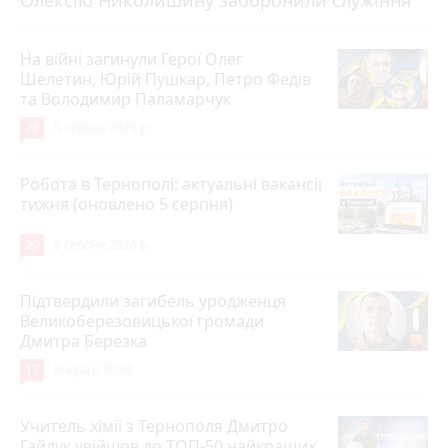
Олексію Николишину заборонили служіння
На війні загинули Герої Олег
Шелетин, Юрій Пушкар, Петро Федів
та Володимир Паламарчук
24
5 серпня 2026 р.
Робота в Тернополі: актуальні вакансії
тижня (оновлено 5 серпня)
20
5 серпня 2026 р.
Підтвердили загибель уродженця
Великоберезовицької громади
Дмитра Березка
17
Вчора о 09:00
Учитель хімії з Тернополя Дмитро
Гайдук увійшов до ТОП-50 найкращих