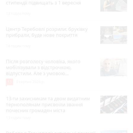
стипендії підвищать з 1 вересня
13 годин тому
Центр Теребовлі розрили: бруківку
прибрали, буде нове покриття
14 годин тому
Після розголосу чоловіка, якого
мобілізували з відстрочкою,
відпустили. Але з умовою…
13
3 серпня 2026 р.
13-ти захисникам та двом видатним
тернополянам присвоїли звання
почесних громадян міста
13 годин тому