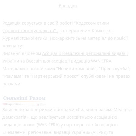
брендів»
Редакція керується в своїй роботі
"Кодексом етики
українського журналіста"
, затвердженим Комісією з
журналістської етики. Поскаржитись на матеріал до Комісії
можна
тут
Видання є членом
Асоціації Незалежні регіональні видавці
України
та Всесвітньої асоціації видавців
WAN-IFRA
Матеріали з позначками "Новини компаній", "Прес-служба",
"Реклама" та "Партнерський проєкт" опубліковані на правах
реклами.
Здійснено за підтримки програми «Сильніші разом: Медіа та
Демократія», що реалізується Всесвітньою асоціацією
видавців новин (WAN-IFRA) у партнерстві з Асоціацією
«Незалежні регіональні видавці України» (АНРВУ) та