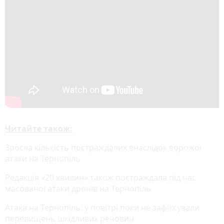
Читайте також:
Зросла кількість постраждалих внаслідок ворожої
атаки на Тернопіль
Редакція «20 хвилин» також постраждала під час
масованої атаки дронів на Тернопіль
Атака на Тернопіль: у повітрі поки не зафіксували
перевищень шкідливих речовин