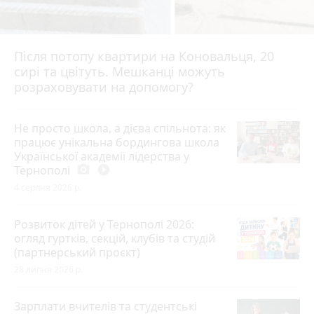
Після потопу квартири на Коновальця, 20
сирі та цвітуть. Мешканці можуть
розраховувати на допомогу?
Не просто школа, а дієва спільнота: як
працює унікальна бордингова школа
Української академії лідерства у
Тернополі
photo_camera
play_circle_filled
4 серпня 2026 р.
Розвиток дітей у Тернополі 2026:
огляд гуртків, секцій, клубів та студій
(партнерський проєкт)
28 липня 2026 р.
Зарплати вчителів та студентські