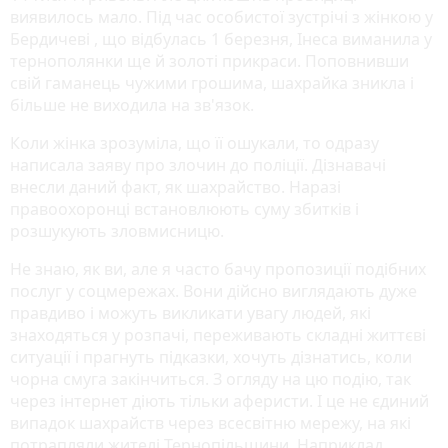
виявилось мало. Під час особистої зустрічі з жінкою у
Бердичеві , що відбулась 1 березня, Інеса виманила у
тернополянки ще й золоті прикраси. Поповнивши
свій гаманець чужими грошима, шахрайка зникла і
більше не виходила на зв'язок.
Коли жінка зрозуміла, що її ошукали, то одразу
написала заяву про злочин до поліції. Дізнавачі
внесли даний факт, як шахрайство. Наразі
правоохоронці встановлюють суму збитків і
розшукують зловмисницю.
Не знаю, як ви, але я часто бачу пропозиції подібних
послуг у соцмережах. Вони дійсно виглядають дуже
правдиво і можуть викликати увагу людей, які
знаходяться у розпачі, переживають складні життєві
ситуації і прагнуть підказки, хочуть дізнатись, коли
чорна смуга закінчиться. З огляду на цю подію, так
через інтернет діють тільки аферисти. І це не єдиний
випадок шахрайств через всесвітню мережу, на які
потрапляли жителі Тернопільщини. Наприклад,