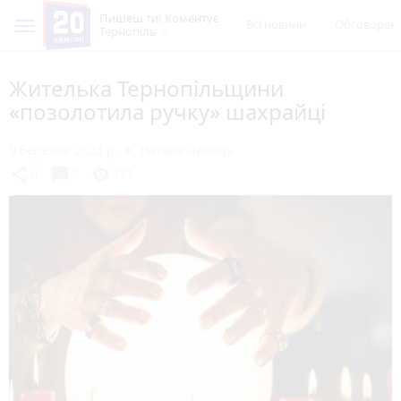
Пишеш ти! Коментує
Всі новини
Обговорен
Тернопіль
Жителька Тернопільщини
«позолотила ручку» шахрайці
9 березня 2023 р.
Наталя Чепець
chat_bubble
share
visibility
0
0
781