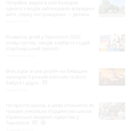
Потрійна аварія в селі Колодне:
одного з водіїв заблокувало всередині
авто, серед постраждалих — дитина
Вчора о 17:04
Розвиток дітей у Тернополі 2026:
огляд гуртків, секцій, клубів та студій
(партнерський проєкт)
28 липня 2026 р.
Внаслідок атаки росіян на Київщині
загинули 3-річний хлопчик та його
бабуся і дідусь
photo_camera
годину тому
Не просто школа, а дієва спільнота: як
працює унікальна бордингова школа
Української академії лідерства у
Тернополі
photo_camera
play_circle_filled
4 серпня 2026 р.