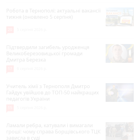
Робота в Тернополі: актуальні вакансії
тижня (оновлено 5 серпня)
20
5 серпня 2026 р.
Підтвердили загибель уродженця
Великоберезовицької громади
Дмитра Березка
17
6 серпня 2026 р.
Учитель хімії з Тернополя Дмитро
Гайдук увійшов до ТОП-50 найкращих
педагогів України
15
5 серпня 2026 р.
Ламали ребра, катували і вимагали
гроші: чому справа Борщівського ТЦК
зависла в суді