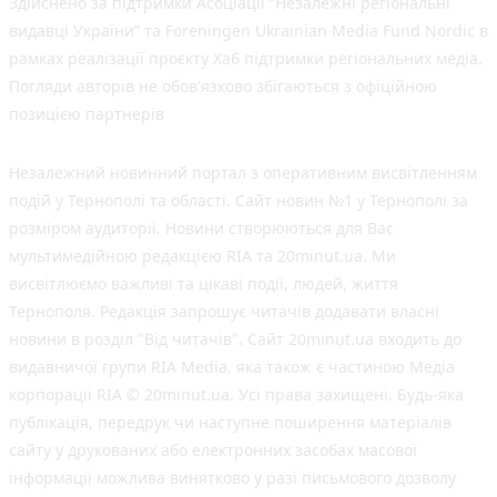
Здійснено за підтримки Асоціації “Незалежні регіональні
видавці України” та Foreningen Ukrainian Media Fund Nordic в
рамках реалізації проєкту Хаб підтримки регіональних медіа.
Погляди авторів не обов'язково збігаються з офіційною
позицією партнерів
Незалежний новинний портал з оперативним висвітленням
подій у Тернополі та області. Сайт новин №1 у Тернополі за
розміром аудиторії. Новини створюються для Вас
мультимедійною редакцією RIA та 20minut.ua. Ми
висвітлюємо важливі та цікаві події, людей, життя
Тернополя. Редакція запрошує читачів додавати власні
новини в розділ "Від читачів". Сайт 20minut.ua входить до
видавничої групи RIA Media, яка також є частиною Медіа
корпорації RIA © 20minut.ua. Усі права захищені. Будь-яка
публiкацiя, передрук чи наступне поширення матеріалів
сайту у друкованих або електронних засобах масової
інформації можлива винятково у разі письмового дозволу