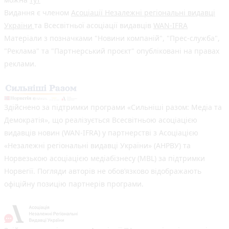
Видання є членом
Асоціації Незалежні регіональні видавці
України
та Всесвітньої асоціації видавців
WAN-IFRA
Матеріали з позначками "Новини компаній", "Прес-служба",
"Реклама" та "Партнерський проєкт" опубліковані на правах
реклами.
Здійснено за підтримки програми «Сильніші разом: Медіа та
Демократія», що реалізується Всесвітньою асоціацією
видавців новин (WAN-IFRA) у партнерстві з Асоціацією
«Незалежні регіональні видавці України» (АНРВУ) та
Норвезькою асоціацією медіабізнесу (MBL) за підтримки
Норвегії. Погляди авторів не обов’язково відображають
офіційну позицію партнерів програми.