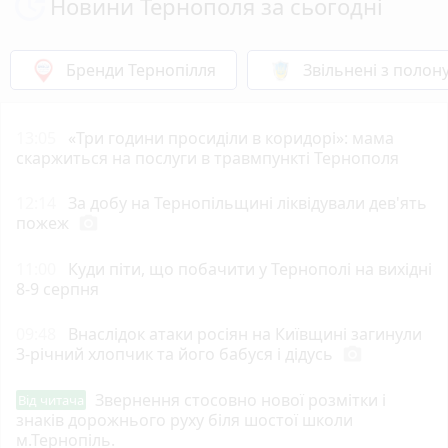
Новини Тернополя за сьогодні
Бренди Тернопілля
Звільнені з полон
13:05
«Три години просиділи в коридорі»: мама
скаржиться на послуги в травмпункті Тернополя
12:14
За добу на Тернопільщині ліквідували дев'ять
пожеж
photo_camera
11:00
Куди піти, що побачити у Тернополі на вихідні
8-9 серпня
09:48
Внаслідок атаки росіян на Київщині загинули
3-річний хлопчик та його бабуся і дідусь
photo_camera
Звернення стосовно нової розмітки і
Від читача
знаків дорожнього руху біля шостої школи
м.Тернопіль.