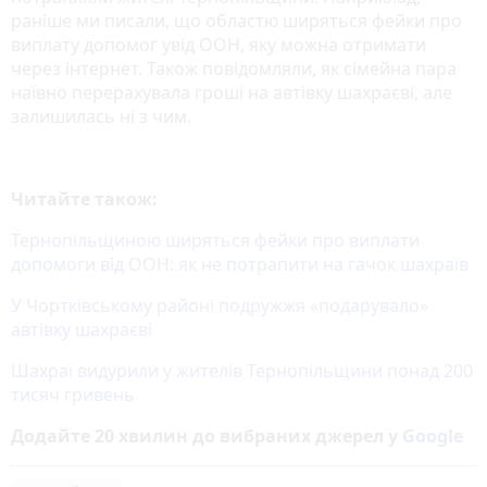
раніше ми писали, що областю ширяться фейки про
виплату допомог увід ООН, яку можна отримати
через інтернет. Також повідомляли, як сімейна пара
наївно перерахувала гроші на автівку шахраєві, але
залишилась ні з чим.
Читайте також:
Тернопільщиною ширяться фейки про виплати
допомоги від ООН: як не потрапити на гачок шахраїв
У Чортківському районі подружжя «подарувало»
автівку шахраєві
Шахраї видурили у жителів Тернопільщини понад 200
тисяч гривень
Додайте 20 хвилин до вибраних джерел у
Google