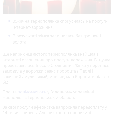
35-річна тернополянка спокусилась на послуги
інтернет-ворожіння.
В результаті жінка залишилась без грошей і
золота.
Ще наприкінці лютого тернополянка знайшла в
інтернеті оглошення про послуги ворожіння. Віщунка
представлялась Інесою Стоянович. Жінка у переписці
замовила у ворожки сеанс пророцтва її долі і
захисний амулет, який, мовляв, мав боронити від всіх
бід.
Про це
повідомляють
у Головному управлінні
Нацполіції в Тернопільській області.
За свої послуги аферистка запросила передоплату у
14 тисяч гривень. Але цих коштів провидиці