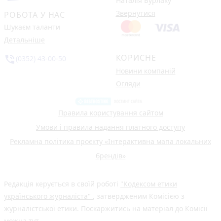
Наталія Бурлаку
Звернутися
РОБОТА У НАС
Шукаєм таланти
Детальніше
КОРИСНЕ
phone_in_talk
(0352) 43-00-50
Новини компаній
Огляди
Правила користування сайтом
Умови і правила надання платного доступу
Рекламна політика проєкту «Інтерактивна мапа локальних
брендів»
Редакція керується в своїй роботі
"Кодексом етики
українського журналіста"
, затвердженим Комісією з
журналістської етики. Поскаржитись на матеріал до Комісії
можна
тут