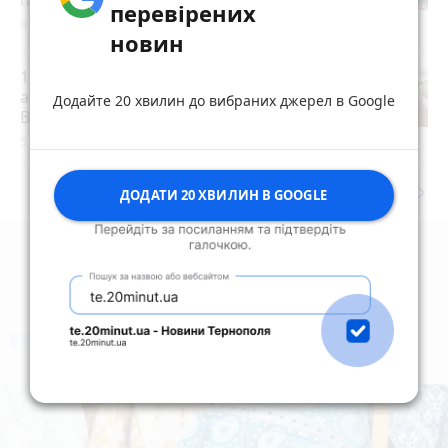
перевірених
Вчора о 10:50
новин
15 років за вбивство випускниці:
апеляційний суд залишив вирок
Додайте 20 хвилин до вибраних джерел в Google
Василю Гнатюку без змін
5 серпня 2026 р.
keyboard_arrow_right
Дивитись ще
ДОДАТИ 20 ХВИЛИН В GOOGLE
коментують
Найчастіше