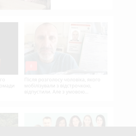
«Дорогу з
чи задов
ремонтом
mode_comment
mode_comment
8
5
го
Після розголосу чоловіка, якого
ромади
мобілізували з відстрочкою,
відпустили. Але з умовою…
Після пек
Тернопіл
прогноз 