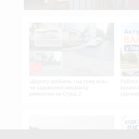
Учитель хімії з Тернополя Дмитро Гайдук
12:05
У дворі на Київській жінка потрапила під 
11:26
, якого
ою,
ю…
mode_comment
5
«Дорогу зробили, і на тому все»:
Робота 
чи задоволені мешканці
вакансі
ремонтом на Стуса, 2
серпня
Тернополя
кому
цієнти