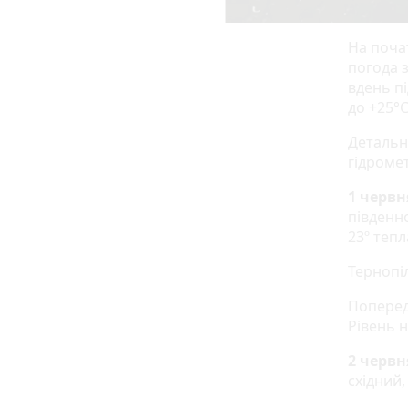
На почат
погода 
вдень пі
до +25°C
Детальн
гідромет
1 червн
південно
23º тепл
Тернопіл
Поперед
Рівень н
2 червн
східний,