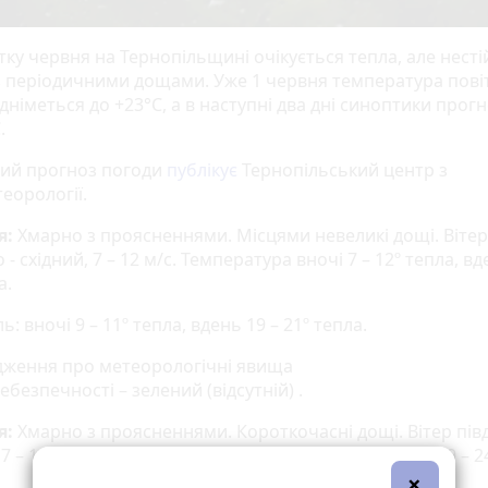
ку червня на Тернопільщині очікується тепла, але несті
з періодичними дощами. Уже 1 червня температура пові
дніметься до +23°C, а в наступні два дні синоптики прог
.
ий прогноз погоди
публікує
Тернопільський центр з
еорології.
я:
Хмарно з проясненнями. Місцями невеликі дощі. Вітер
 - східний, 7 – 12 м/с. Температура вночі 7 – 12º тепла, вд
а.
ь: вночі 9 – 11º тепла, вдень 19 – 21º тепла.
ження про метеорологічні явища
ебезпечності – зелений (відсутній) .
я:
Хмарно з проясненнями. Короткочасні дощі. Вітер пів
 7 – 12 м/с. Температура вночі 10 – 15º тепла, вдень 19 – 2
×