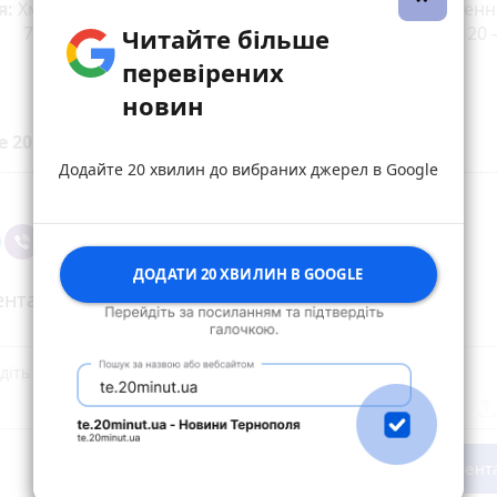
я:
Хмарно з проясненнями. Невеликі дощі. Вітер південн
 7 – 12 м/с. Температура вночі 10 – 15º тепла, вдень 20 –
Читайте більше
перевірених
новин
е 20 хвилин до вибраних джерел у
Google
Додайте 20 хвилин до вибраних джерел в Google
ДОДАТИ 20 ХВИЛИН В GOOGLE
нтарі
Опублікувати комент