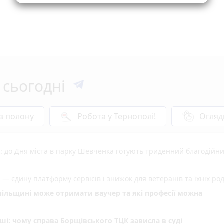
 сьогодні
 з полону
Робота у Тернополі!
Огляд
: до Дня міста в парку Шевченка готують триденний благодійн
 — єдину платформу сервісів і знижок для ветеранів та їхніх ро
опільщині може отримати ваучер та які професії можна
ші: чому справа Борщівського ТЦК зависла в суді