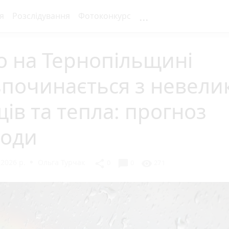
...
я
Розслідування
Фотоконкурс
о на Тернопільщині
починається з невели
ів та тепла: прогноз
годи
2026 р.
Ольга Турчак
chat_bubble
share
visibility
0
0
271