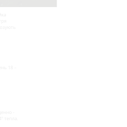
йка
тря
нозують
ень 18 –
денно -
4º тепла.