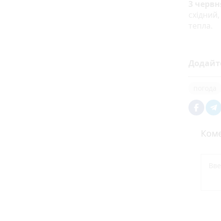
3 червн
східний,
тепла.
Додайт
погода
Коме