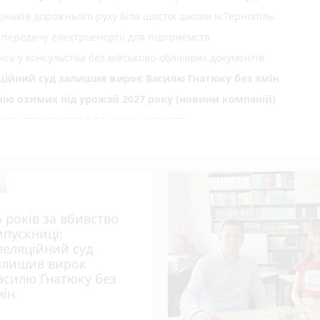
 знаків дорожнього руху біля шостої школи м.Тернопіль.
 передачу електроенергії для підприємств
сь у консульства без військово-облікових документів
яційний суд залишив вирок Василю Гнатюку без змін
нію озимих під урожай 2027 року (новини компаній)
али потерпілого з понівеченого авто
photo_camera
лейбусів
День Народження: вітають усім фейсбуком, пишіть побажання і
нопільщині: 6 серпня будуть грози
5 років за вбивство
ипускниці:
 тижня (оновлено 5 серпня)
пеляційний суд
алишив вирок
des
асилю Гнатюку без
play_circle_filled
photo_camera
 спеки під парасолями
мін
нопільських патрульних п'ять тисяч гривень