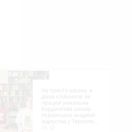
 ви
Не просто школа, а
дієва спільнота: як
працює унікальна
бордингова школа
Української академії
лідерства у Тернополі
photo_camera
play_circle_filled