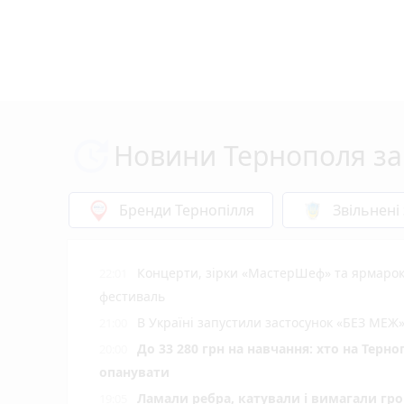
Новини Тернополя за
Бренди Тернопілля
Звільнені
Концерти, зірки «МастерШеф» та ярмарок
22:01
фестиваль
В Україні запустили застосунок «БЕЗ МЕЖ»
21:00
До 33 280 грн на навчання: хто на Терн
20:00
опанувати
Ламали ребра, катували і вимагали гро
19:05