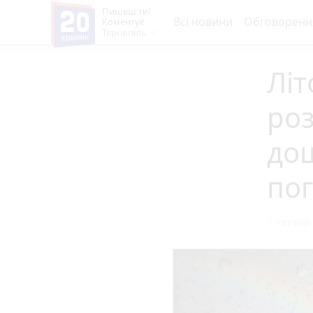
Пишеш ти!
Всі новини
Обговоренн
Коментує
Тернопіль
Літ
роз
дощ
по
1 червня 