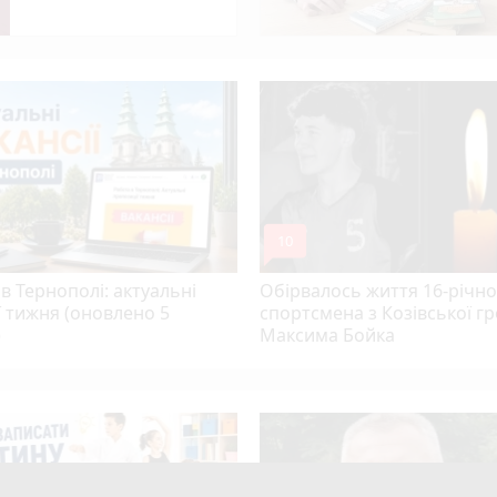
 увійшов до ТОП-50 найкращих педагогів України
колеса авто, яке рухалось заднім ходом
mode_comment
10
в Тернополі: актуальні
Обірвалось життя 16-річно
ї тижня (оновлено 5
спортсмена з Козівської г
)
Максима Бойка