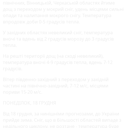
північних, Вінницькій, Черкаській областях йтиме
дощ з переходом у мокрий сніг, удень місцями сильні
опади та налипання мокрого снігу. Температура
впродовж доби 0-5 градусів тепла.
У західних областях невеликий сніг, температура
вночі та вдень від 2 градусів морозу до 3 градусів
тепла.
На решті території дощ (на сході невеликий),
температура вночі 4-9 градусів тепла, вдень 7-12
градусів.
Вітер південно-західний з переходом у західній
частині на північно-західний, 7-12 м/с, місцями
пориви 15-20 м/с.
ПОНЕДІЛОК, 18 ГРУДНЯ
Від 18 грудня, за нинішніми прогнозами, до України
прийде зима. Сніг, що в більшості областей випаде з
недільного циклону, не розтане - температура буде