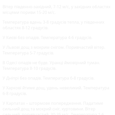
Вітер південно-західний, 7-12 м/с, у західних областях
місцями пориви 15-20 м/с.
Температура вдень 3-8 градусів тепла, у південних
областях 8-12 градусів.
У Києві без опадів. Температура 4-6 градусів.
У Львові дощ з мокрим снігом. Поривчастий вітер.
Температура 5-7 градусів.
В Одесі опадів не буде. Уранці ймовірний туман.
Температура 8-10 градусів.
У Дніпрі без опадів. Температура 6-8 градусів.
У Харкові йтиме дощ, удень невеликий. Температура
6-8 градусів.
У Карпатах – штормове попередження. Падатиме
сильний дощ та мокрий сніг, хуртовини. Вітер
сильний, поривчастий, 30-35 м/с. Температура 1-6