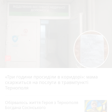
27
«Три години просиділи в коридорі»: мама
9 годин тому
скаржиться на послуги в травмпункті
Тернополя
Обірвалось життя Героя з Тернополя
Богдана Сосінського