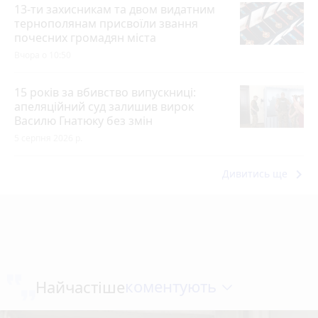
13-ти захисникам та двом видатним
тернополянам присвоїли звання
почесних громадян міста
Вчора о 10:50
15 років за вбивство випускниці:
апеляційний суд залишив вирок
Василю Гнатюку без змін
5 серпня 2026 р.
keyboard_arrow_right
Дивитись ще
коментують
Найчастіше