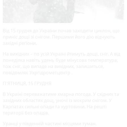
Від 15 грудня до України почав заходити циклон, що
приніс дощі зі снігом. Першими його дію відчують
західні регіони.
На вихідних – по усій Україні йтимуть дощі, сніг. А від
понеділка навіть удень буде мінусова температура,
тож сніг, що випаде на вихідних, залишиться,
повідомляє Укргідрометцентр .
П'ЯТНИЦЯ, 15 ГРУДНЯ
В Україні переважатиме хмарна погода. У східних та
західних областях дощ, уночі із мокрим снігом. У
Карпатах сильні опади та хуртовини. На решті
території без опадів.
Уранці у південній частині місцями туман.