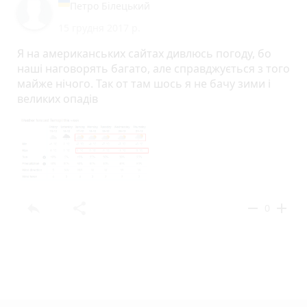
Петро Білецький
15 грудня 2017 р.
Я на американських сайтах дивлюсь погоду, бо
наші наговорять багато, але справджується з того
майже нічого. Так от там шось я не бачу зими і
великих опадів
reply
share
remove
add
0