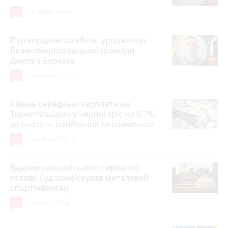
17
13 годин тому
Підтвердили загибель уродженця
Великоберезовицької громади
Дмитра Березка
17
6 серпня 2026 р.
Рівень середньої зарплати на
Тернопільщині у червні зріс на 9,7%:
де платять найбільше та найменше
13
6 серпня 2026 р.
Вдарив поліцейського гирею по
голові. Суд конфіскував металевий
спортінвентар
13
2 години тому