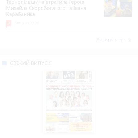
Тернопільщина втратила Героїв
Михайла Скоробогатого та Івана
Карабаника
9
Вчора о 09:00
keyboard_arrow_right
Дивитись ще
СВІЖИЙ ВИПУСК