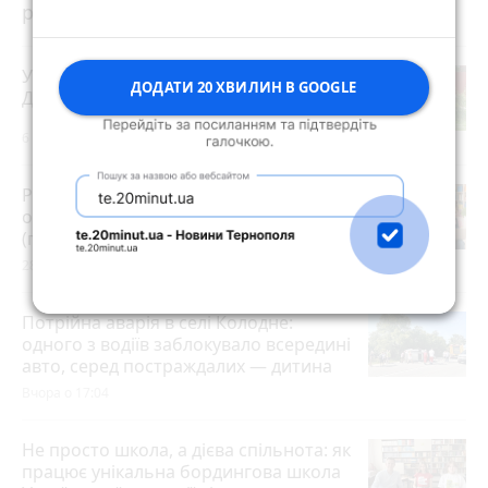
розраховувати на допомогу?
У Скоморохах п'яний водій вчинив
ДОДАТИ 20 ХВИЛИН В GOOGLE
ДТП під час втечі від патрульних
6 годин тому
Розвиток дітей у Тернополі 2026:
огляд гуртків, секцій, клубів та студій
(партнерський проєкт)
28 липня 2026 р.
Потрійна аварія в селі Колодне:
одного з водіїв заблокувало всередині
авто, серед постраждалих — дитина
Вчора о 17:04
Не просто школа, а дієва спільнота: як
працює унікальна бордингова школа