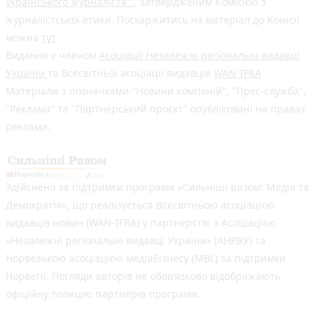
українського журналіста"
, затвердженим Комісією з
журналістської етики. Поскаржитись на матеріал до Комісії
можна
тут
Видання є членом
Асоціації Незалежні регіональні видавці
України
та Всесвітньої асоціації видавців
WAN-IFRA
Матеріали з позначками "Новини компаній", "Прес-служба",
"Реклама" та "Партнерський проєкт" опубліковані на правах
реклами.
Здійснено за підтримки програми «Сильніші разом: Медіа та
Демократія», що реалізується Всесвітньою асоціацією
видавців новин (WAN-IFRA) у партнерстві з Асоціацією
«Незалежні регіональні видавці України» (АНРВУ) та
Норвезькою асоціацією медіабізнесу (MBL) за підтримки
Норвегії. Погляди авторів не обов’язково відображають
офіційну позицію партнерів програми.