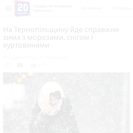
Пишеш ти! Коментує
Всі новини
Обговорен
Тернопіль
На Тернопільщину йде справжня
зима з морозами, снігом і
хуртовинами
15 грудня 2017 р.
20 хвилин
chat_bubble
share
visibility
4
7
4575