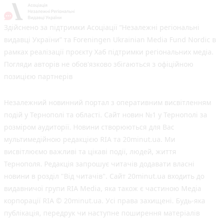
Здійснено за підтримки Асоціації “Незалежні регіональні
видавці України” та Foreningen Ukrainian Media Fund Nordic в
рамках реалізації проєкту Хаб підтримки регіональних медіа.
Погляди авторів не обов'язково збігаються з офіційною
позицією партнерів
Незалежний новинний портал з оперативним висвітленням
подій у Тернополі та області. Сайт новин №1 у Тернополі за
розміром аудиторії. Новини створюються для Вас
мультимедійною редакцією RIA та 20minut.ua. Ми
висвітлюємо важливі та цікаві події, людей, життя
Тернополя. Редакція запрошує читачів додавати власні
новини в розділ "Від читачів". Сайт 20minut.ua входить до
видавничої групи RIA Media, яка також є частиною Медіа
корпорації RIA © 20minut.ua. Усі права захищені. Будь-яка
публiкацiя, передрук чи наступне поширення матеріалів