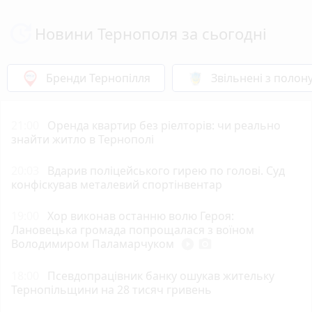
Новини Тернополя за сьогодні
Бренди Тернопілля
Звільнені з полон
21:00
Оренда квартир без ріелторів: чи реально
знайти житло в Тернополі
20:03
Вдарив поліцейського гирею по голові. Суд
конфіскував металевий спортінвентар
19:00
Хор виконав останню волю Героя:
Лановецька громада попрощалася з воїном
Володимиром Паламарчуком
play_circle_filled
photo_camera
18:00
Псевдопрацівник банку ошукав жительку
Тернопільщини на 28 тисяч гривень