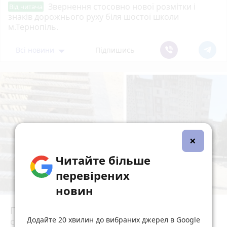
Звернення стосовно нової розмітки і
Від читача
знаків дорожнього руху біля шостої школи
м.Тернопіль.
Всі новини
Підпишись
×
Читайте більше
перевірених
новин
Після потопу квартири на Коновальця, 20
Додайте 20 хвилин до вибраних джерел в Google
сирі та цвітуть. Мешканці можуть