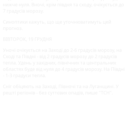
нижче нуля. Вночі, крім півдня та сходу, очікується до
7 градусів морозу.
Синоптики кажуть, що ще уточнюватимуть цей
прогноз.
ВІВТОРОК, 19 ГРУДНЯ
Уночі очікується на Заході до 2-6 градусів морозу, на
Сході та Півдні - від 2 градусів морозу до 2 градусів
тепла. Удень у західних, північних та центральних
областях буде від нуля до 4 градусів морозу. На Півдні
- 1-3 градуси тепла.
Сніг обіцяють на Заході, Півночі та на Луганщині. У
решті регіонів - без суттєвих опадів, пише "ТСН".