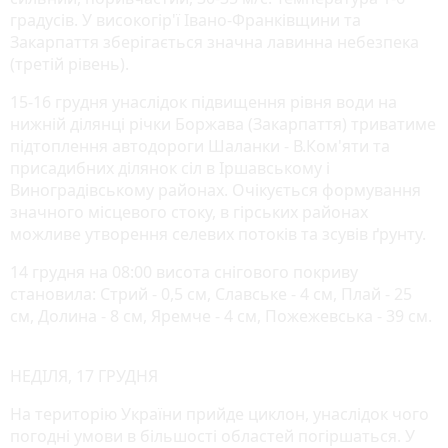
градусів. У високогір'ї Івано-Франківщини та
Закарпаття зберігається значна лавинна небезпека
(третій рівень).
15-16 грудня унаслідок підвищення рівня води на
нижній ділянці річки Боржава (Закарпаття) триватиме
підтоплення автодороги Шаланки - В.Ком'яти та
присадибних дiлянок сіл в Іршавському і
Виноградівському районах. Очiкується формування
значного мiсцевого стоку, в гiрських районах
можливе утворення селевих потоків та зсувiв ґрунту.
14 грудня на 08:00 висота снігового покриву
становила: Стрий - 0,5 см, Славське - 4 см, Плай - 25
см, Долина - 8 см, Яремче - 4 см, Пожежевська - 39 см.
НЕДІЛЯ, 17 ГРУДНЯ
На територію України прийде циклон, унаслідок чого
погодні умови в більшості областей погіршаться. У