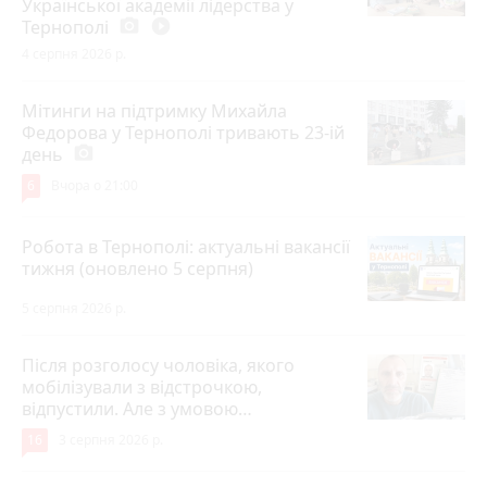
Української академії лідерства у
Тернополі
photo_camera
play_circle_filled
4 серпня 2026 р.
Мітинги на підтримку Михайла
Федорова у Тернополі тривають 23-ій
день
photo_camera
6
Вчора о 21:00
Робота в Тернополі: актуальні вакансії
тижня (оновлено 5 серпня)
5 серпня 2026 р.
Після розголосу чоловіка, якого
мобілізували з відстрочкою,
відпустили. Але з умовою…
16
3 серпня 2026 р.