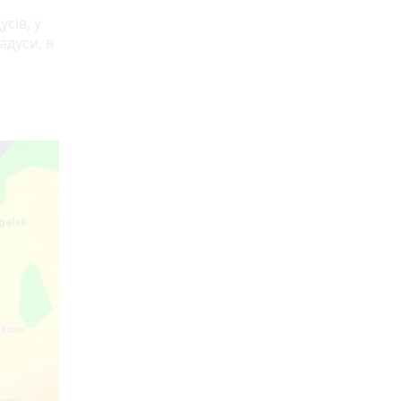
сів, у
адуси, в