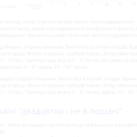
ня погоду області визначатиме вночі поле підвищеного
рного тиску, вдень проходження атмосферного фронту 
 повідомляє Тернопільський обласний центр з гідрометеор
:
Хмарно з проясненнями. Вночі без істотних опадів. Вд
асні дощі. Вночі та вранці слабкий туман. Вітер північно
 7 – 12 м/с. Температура вночі 2 – 7º тепла, місцями на по
аморозки 0 – 3º, вдень 10 – 15º тепла.
марно з проясненнями. Вночі без істотних опадів. Вдень
асні дощі. Вночі та вранці слабкий туман. Вітер північно
 7 – 12 м/с. Температура вночі 3 – 5º тепла, вдень 13 – 15º
раїні "двадцятки - не в пошані"
ius - якщо ви швидко прочитаєте це ім‘я нашого антицикло
ь!