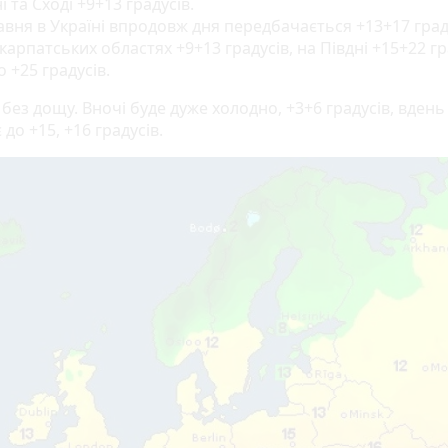
і та Сході +9+13 градусів.
авня в Україні впродовж дня передбачається +13+17 граду
арпатських областях +9+13 градусів, на Півдні +15+22 гр
 +25 градусів.
- без дощу. Вночі буде дуже холодно, +3+6 градусів, вдень
 до +15, +16 градусів.