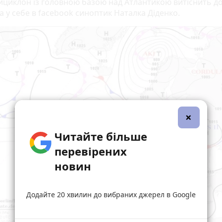
ициклон із головною базою над Атлантикою витіснить до
а у себе в facebook синоптик Наталка Діденко.
×
Читайте більше
перевірених
новин
Додайте 20 хвилин до вибраних джерел в Google