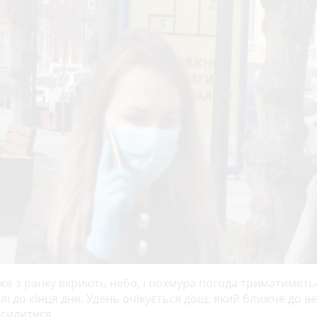
же з ранку вкриють небо, і похмура погода триматиметь
лі до кінця дня. Удень очікується дощ, який ближче до в
силитися.