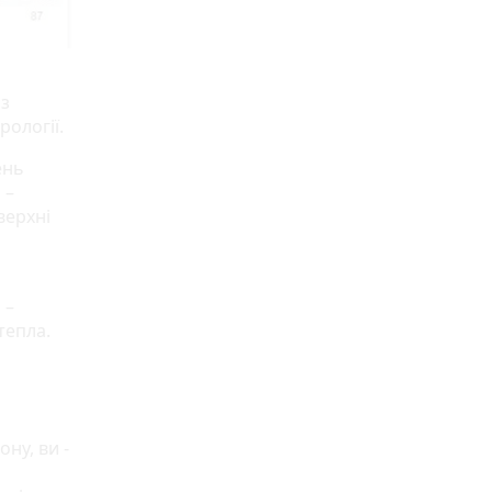
із
ології.
ень
 –
верхні
 –
 тепла.
ну, ви -