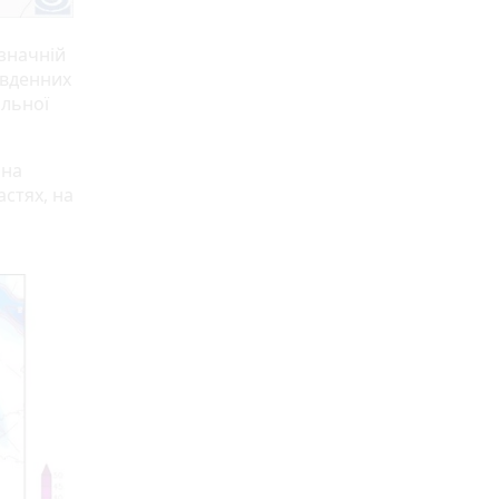
 значній
південних
альної
 на
астях, на