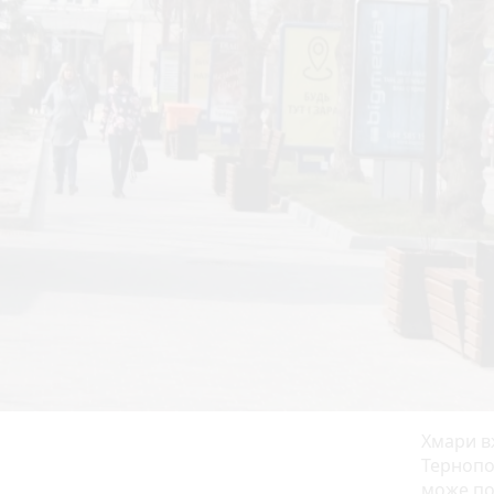
Хмари в
Тернопо
може по