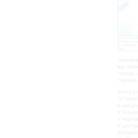
Температ
від таки
голова.
терпець.
Вночі у
та Черні
в цих ра
У більшо
У Чернів
У центра
Дніпроп