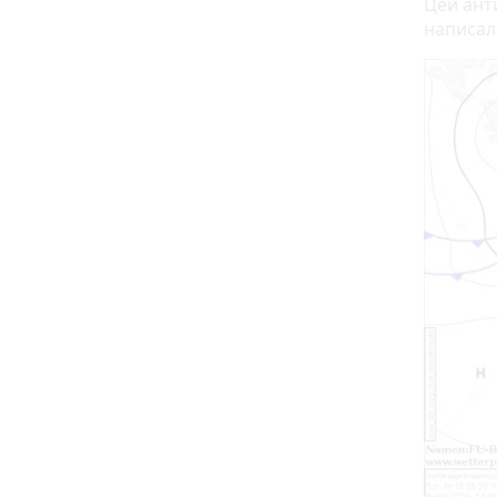
Цей ант
написал