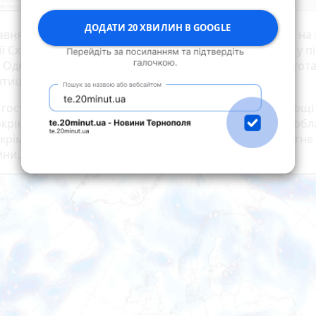
ДОДАТИ 20 ХВИЛИН В GOOGLE
авня переважатиме суха погода у північних областях, на
ї Сходу України, на крайньому півдні, тобто, в Криму, у 
 Одещини, у багатьох центральних областях. Проте тот
нтициклону не досягти.
 гості - черговий атмосферний фронт. Він зумовить дощі
окрім Волині та Рівненщини), місцями у центральних обл
окрім крайніх південних районів, а також ввечері досягне
ни..