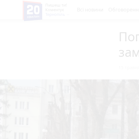
Пишеш ти!
Всі новини
Обговоренн
Коментує
Тернопіль
Пог
за
15 травня