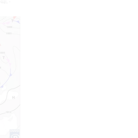
щі, -