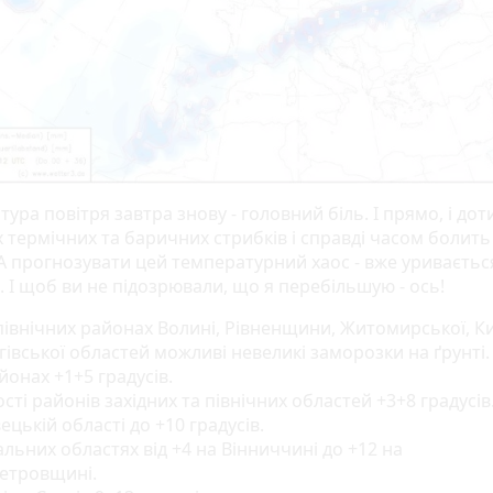
ура повітря завтра знову - головний біль. І прямо, і дот
х термічних та баричних стрибків і справді часом болить
 А прогнозувати цей температурний хаос - вже уриваєтьс
 І щоб ви не підозрювали, що я перебільшую - ось!
 північних районах Волині, Рівненщини, Житомирської, Ки
гівської областей можливі невеликі заморозки на ґрунті
йонах +1+5 градусів.
сті районів західних та північних областей +3+8 градусів
ецькій області до +10 градусів.
льних областях від +4 на Вінниччині до +12 на
етровщині.