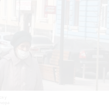
ся у
ечора