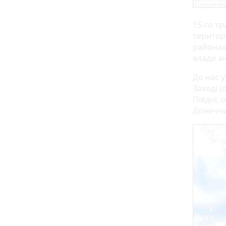
15-го тр
територі
районах
влади а
До нас у
Заході (
Півдні, 
Донеччи