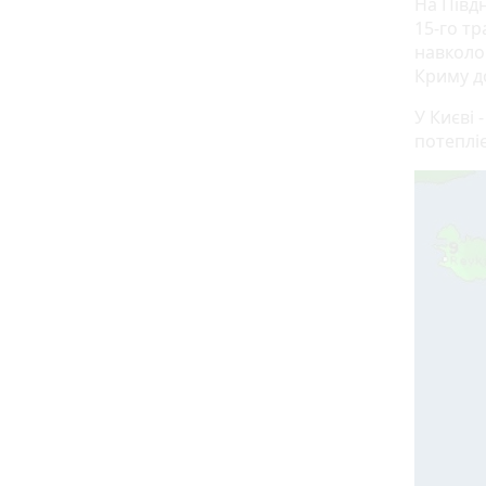
На Півдн
15-го тр
навколок
Криму до
У Києві 
потепліє