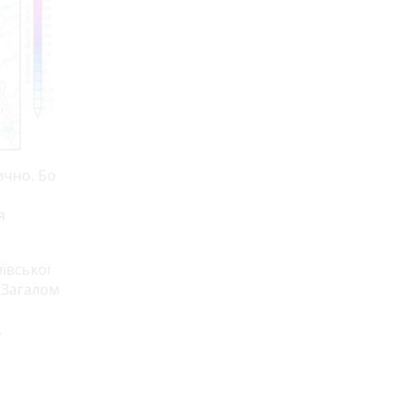
ично. Бо
я
ївської
. Загалом
.