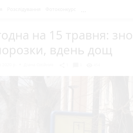
...
я
Розслідування
Фотоконкурс
одна на 15 травня: зноч
морозки, вдень дощ
 2020 р.
Діана Олійник
chat_bubble
share
visibility
1
0
454