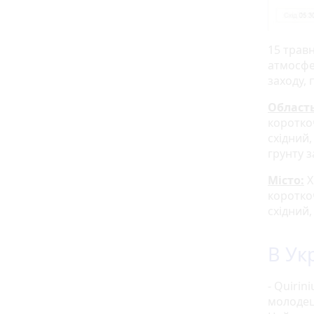
15 трав
атмосфе
заходу,
Область
короткоч
східний,
грунту з
Місто:
Х
короткоч
східний,
В Ук
- Quirin
молодец